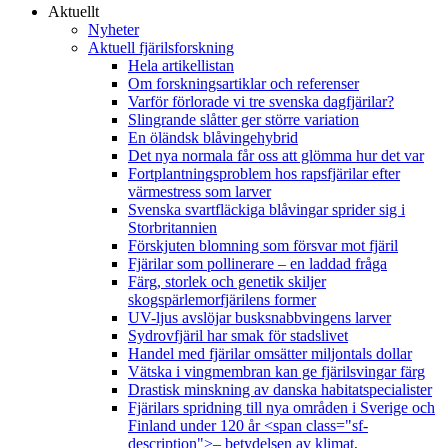
Aktuellt
Nyheter
Aktuell fjärilsforskning
Hela artikellistan
Om forskningsartiklar och referenser
Varför förlorade vi tre svenska dagfjärilar?
Slingrande slåtter ger större variation
En öländsk blåvingehybrid
Det nya normala får oss att glömma hur det var
Fortplantningsproblem hos rapsfjärilar efter
värmestress som larver
Svenska svartfläckiga blåvingar sprider sig i
Storbritannien
Förskjuten blomning som försvar mot fjäril
Fjärilar som pollinerare – en laddad fråga
Färg, storlek och genetik skiljer
skogspärlemorfjärilens former
UV-ljus avslöjar busksnabbvingens larver
Sydrovfjäril har smak för stadslivet
Handel med fjärilar omsätter miljontals dollar
Vätska i vingmembran kan ge fjärilsvingar färg
Drastisk minskning av danska habitatspecialister
Fjärilars spridning till nya områden i Sverige och
Finland under 120 år <span class="sf-
description">– betydelsen av klimat,