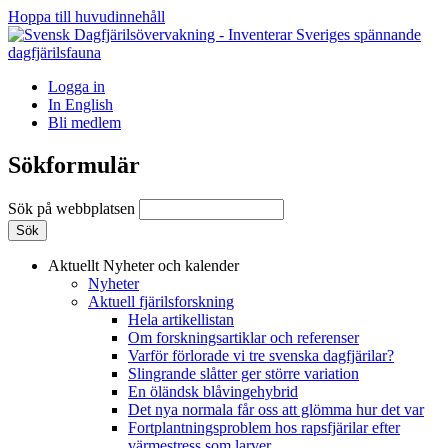
Hoppa till huvudinnehåll
Logga in
In English
Bli medlem
Sökformulär
Sök på webbplatsen
Aktuellt
Nyheter och kalender
Nyheter
Aktuell fjärilsforskning
Hela artikellistan
Om forskningsartiklar och referenser
Varför förlorade vi tre svenska dagfjärilar?
Slingrande slåtter ger större variation
En öländsk blåvingehybrid
Det nya normala får oss att glömma hur det var
Fortplantningsproblem hos rapsfjärilar efter
värmestress som larver