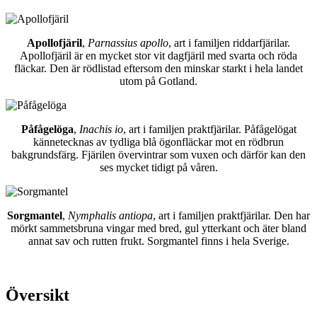
Apollofjäril
,
Parnassius apollo
, art i familjen riddarfjärilar.
Apollofjäril är en mycket stor vit dagfjäril med svarta och röda
fläckar. Den är rödlistad eftersom den minskar starkt i hela landet
utom på Gotland.
Påfågelöga
,
Inachis io
, art i familjen praktfjärilar. Påfågelögat
kännetecknas av tydliga blå ögonfläckar mot en rödbrun
bakgrundsfärg. Fjärilen övervintrar som vuxen och därför kan den
ses mycket tidigt på våren.
Sorgmantel
,
Nymphalis antiopa
, art i familjen praktfjärilar. Den har
mörkt sammetsbruna vingar med bred, gul ytterkant och äter bland
annat sav och rutten frukt. Sorgmantel finns i hela Sverige.
Översikt