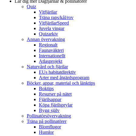
Lär dig mer
Dagfjärilar & pollinatörer
Quiz
Vitfjärilar
Träna raps/kål/rov
VitfjärilarSpeed
Juvela vingar
Quizarkiv
Annan övervakning
Regionalt
Faunaväkteri
Internationellt
Atlasprojekt
Naturvård och fjärilar
EUs habitatdirektiv
Arter med åtgärdsprogram
Böcker, appar, material och länktips
Boktips
Resurser på nätet
Fjärilsappar
Köpa fjärilsprylar
Bygg själv
Pollinatörsövervakning
Träna på pollinatörer
Blomflugor
Humlor