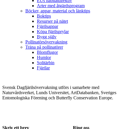
EUs habitatdirektiv
Arter med åtgärdsprogram
Böcker, appar, material och länktips
Boktips
Resurser på nätet
Fjärilsappar
Köpa fjärilsprylar
Bygg själv
Pollinatörsövervakning
Träna på pollinatörer
Blomflugor
Humlor
Solitärbin
Fjärilar
Svensk Dagfjärilsövervakning utförs i samarbete med
Naturvårdsverket, Lunds Universitet, ArtDatabanken, Sveriges
Entomologiska Förening och Butterfly Conservation Europe.
Skriv ett brev
Ring oss