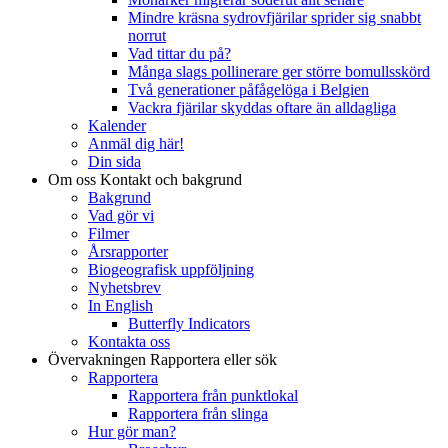
Mindre kräsna sydrovfjärilar sprider sig snabbt
norrut
Vad tittar du på?
Många slags pollinerare ger större bomullsskörd
Två generationer påfågelöga i Belgien
Vackra fjärilar skyddas oftare än alldagliga
Kalender
Anmäl dig här!
Din sida
Om oss
Kontakt och bakgrund
Bakgrund
Vad gör vi
Filmer
Årsrapporter
Biogeografisk uppföljning
Nyhetsbrev
In English
Butterfly Indicators
Kontakta oss
Övervakningen
Rapportera eller sök
Rapportera
Rapportera från punktlokal
Rapportera från slinga
Hur gör man?