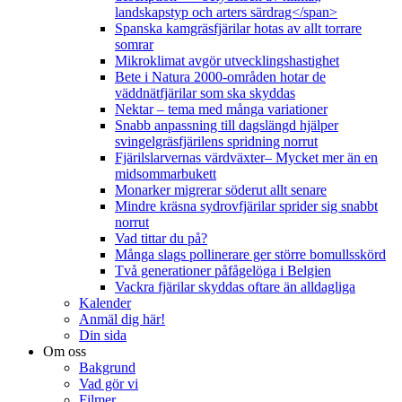
landskapstyp och arters särdrag</span>
Spanska kamgräsfjärilar hotas av allt torrare
somrar
Mikroklimat avgör utvecklingshastighet
Bete i Natura 2000-områden hotar de
väddnätfjärilar som ska skyddas
Nektar – tema med många variationer
Snabb anpassning till dagslängd hjälper
svingelgräsfjärilens spridning norrut
Fjärilslarvernas värdväxter– Mycket mer än en
midsommarbukett
Monarker migrerar söderut allt senare
Mindre kräsna sydrovfjärilar sprider sig snabbt
norrut
Vad tittar du på?
Många slags pollinerare ger större bomullsskörd
Två generationer påfågelöga i Belgien
Vackra fjärilar skyddas oftare än alldagliga
Kalender
Anmäl dig här!
Din sida
Om oss
Bakgrund
Vad gör vi
Filmer