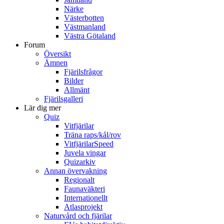
Närke
Västerbotten
Västmanland
Västra Götaland
Forum
Översikt
Ämnen
Fjärilsfrågor
Bilder
Allmänt
Fjärilsgalleri
Lär dig mer
Quiz
Vitfjärilar
Träna raps/kål/rov
VitfjärilarSpeed
Juvela vingar
Quizarkiv
Annan övervakning
Regionalt
Faunaväkteri
Internationellt
Atlasprojekt
Naturvård och fjärilar