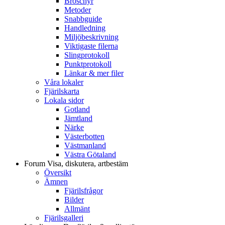
Broschyr
Metoder
Snabbguide
Handledning
Miljöbeskrivning
Viktigaste filerna
Slingprotokoll
Punktprotokoll
Länkar & mer filer
Våra lokaler
Fjärilskarta
Lokala sidor
Gotland
Jämtland
Närke
Västerbotten
Västmanland
Västra Götaland
Forum
Visa, diskutera, artbestäm
Översikt
Ämnen
Fjärilsfrågor
Bilder
Allmänt
Fjärilsgalleri