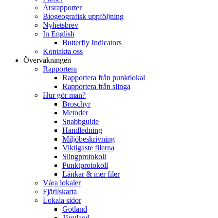
Årsrapporter
Biogeografisk uppföljning
Nyhetsbrev
In English
Butterfly Indicators
Kontakta oss
Övervakningen
Rapportera
Rapportera från punktlokal
Rapportera från slinga
Hur gör man?
Broschyr
Metoder
Snabbguide
Handledning
Miljöbeskrivning
Viktigaste filerna
Slingprotokoll
Punktprotokoll
Länkar & mer filer
Våra lokaler
Fjärilskarta
Lokala sidor
Gotland
Jämtland