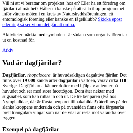
Vill ni att vi berättar om projektet hos er? Eller ha ett föredrag om
fjärilar i allmänhet? Håller ni kanske på att sätta ihop programmet
inför vårens möten i en krets av Naturskyddsföreningen, ett
entomologisk förening eller kanske en fågelklubb?
Skicka epost
eller ring så ser vi om det går att ordna.
Aktiviteter märkta med symbolen
är sådana som organisatören tar
ut en kostnad för.
Arkiv
Vad är dagfjärilar?
Dagfjärilar
,
rhopalocera
, är huvudsakligen dagaktiva fjärilar. Det
finns över
19 000
kända arter dagfjärilar i världen, varav cirka
110
i
Sverige. Dagfjärilarna känner dofter med hjälp av antenner på
huvudet och ser med stora facettögon. Dom äter nektar med
sugsnabel, som kan rullas in och ut. De tre benparen (två hos
Nymphalidae, där är första benparet tillbakabildat!) återfinns på den
slanka kroppens undersida och på ovansidan finns ofta färgstarka
brett triangulära vingar som när de vilar är resta mot varandra över
ryggen.
Exempel på dagfjärilar