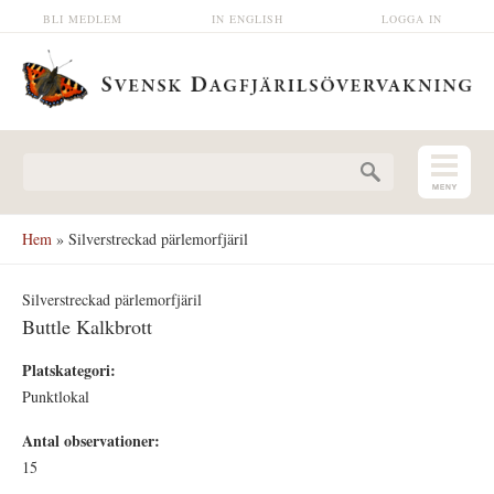
Hoppa till huvudinnehåll
BLI MEDLEM
IN ENGLISH
LOGGA IN
Sökformulär
Hem
» Silverstreckad pärlemorfjäril
Silverstreckad pärlemorfjäril
Buttle Kalkbrott
Platskategori:
Punktlokal
Antal observationer:
15