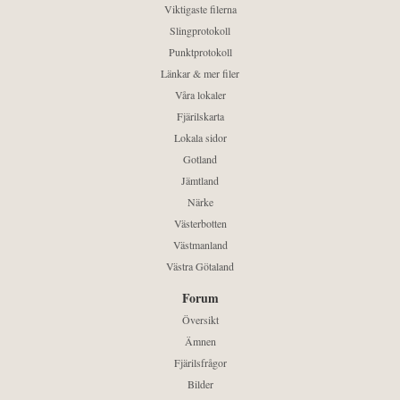
Viktigaste filerna
Slingprotokoll
Punktprotokoll
Länkar & mer filer
Våra lokaler
Fjärilskarta
Lokala sidor
Gotland
Jämtland
Närke
Västerbotten
Västmanland
Västra Götaland
Forum
Översikt
Ämnen
Fjärilsfrågor
Bilder