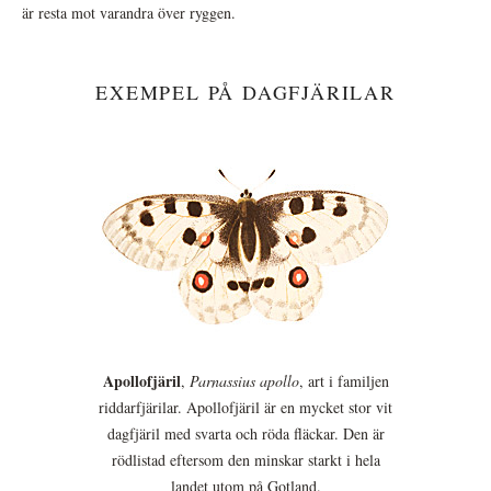
är resta mot varandra över ryggen.
EXEMPEL PÅ DAGFJÄRILAR
Apollofjäril
,
Parnassius apollo
, art i familjen
riddarfjärilar. Apollofjäril är en mycket stor vit
dagfjäril med svarta och röda fläckar. Den är
rödlistad eftersom den minskar starkt i hela
landet utom på Gotland.