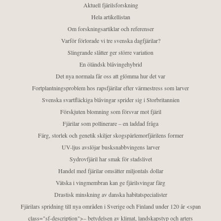
Aktuell fjärilsforskning
Hela artikellistan
Om forskningsartiklar och referenser
Varför förlorade vi tre svenska dagfjärilar?
Slingrande slåtter ger större variation
En öländsk blåvingehybrid
Det nya normala får oss att glömma hur det var
Fortplantningsproblem hos rapsfjärilar efter värmestress som larver
Svenska svartfläckiga blåvingar sprider sig i Storbritannien
Förskjuten blomning som försvar mot fjäril
Fjärilar som pollinerare – en laddad fråga
Färg, storlek och genetik skiljer skogspärlemorfjärilens former
UV-ljus avslöjar busksnabbvingens larver
Sydrovfjäril har smak för stadslivet
Handel med fjärilar omsätter miljontals dollar
Vätska i vingmembran kan ge fjärilsvingar färg
Drastisk minskning av danska habitatspecialister
Fjärilars spridning till nya områden i Sverige och Finland under 120 år <span
class="sf-description">– betydelsen av klimat, landskapstyp och arters