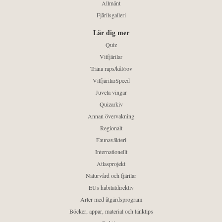
Allmänt
Fjärilsgalleri
Lär dig mer
Quiz
Vitfjärilar
Träna raps/kål/rov
VitfjärilarSpeed
Juvela vingar
Quizarkiv
Annan övervakning
Regionalt
Faunaväkteri
Internationellt
Atlasprojekt
Naturvård och fjärilar
EUs habitatdirektiv
Arter med åtgärdsprogram
Böcker, appar, material och länktips