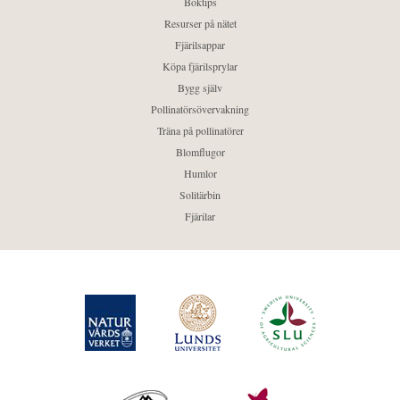
Boktips
Resurser på nätet
Fjärilsappar
Köpa fjärilsprylar
Bygg själv
Pollinatörsövervakning
Träna på pollinatörer
Blomflugor
Humlor
Solitärbin
Fjärilar