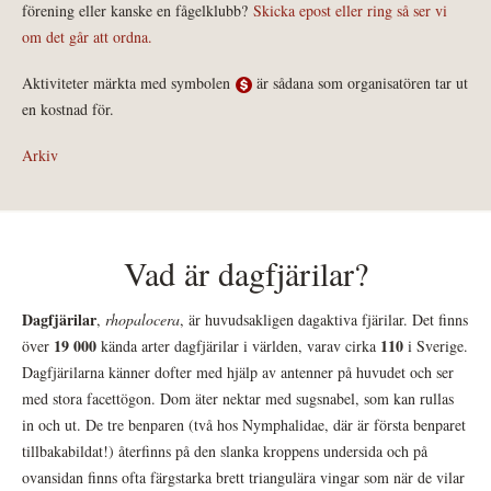
förening eller kanske en fågelklubb?
Skicka epost eller ring så ser vi
om det går att ordna.
Aktiviteter märkta med symbolen
är sådana som organisatören tar ut
en kostnad för.
Arkiv
Vad är dagfjärilar?
Dagfjärilar
,
rhopalocera
, är huvudsakligen dagaktiva fjärilar. Det finns
19 000
110
över
kända arter dagfjärilar i världen, varav cirka
i Sverige.
Dagfjärilarna känner dofter med hjälp av antenner på huvudet och ser
med stora facettögon. Dom äter nektar med sugsnabel, som kan rullas
in och ut. De tre benparen (två hos Nymphalidae, där är första benparet
tillbakabildat!) återfinns på den slanka kroppens undersida och på
ovansidan finns ofta färgstarka brett triangulära vingar som när de vilar