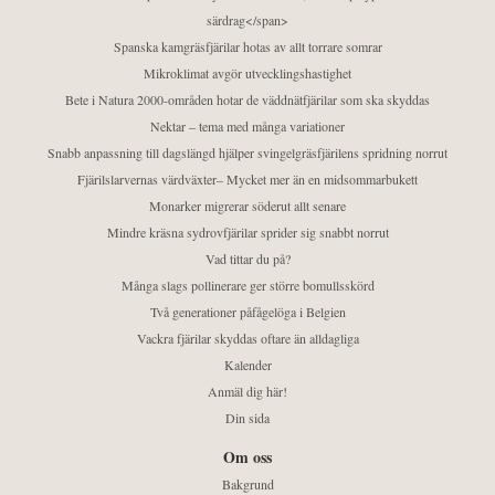
särdrag</span>
Spanska kamgräsfjärilar hotas av allt torrare somrar
Mikroklimat avgör utvecklingshastighet
Bete i Natura 2000-områden hotar de väddnätfjärilar som ska skyddas
Nektar – tema med många variationer
Snabb anpassning till dagslängd hjälper svingelgräsfjärilens spridning norrut
Fjärilslarvernas värdväxter– Mycket mer än en midsommarbukett
Monarker migrerar söderut allt senare
Mindre kräsna sydrovfjärilar sprider sig snabbt norrut
Vad tittar du på?
Många slags pollinerare ger större bomullsskörd
Två generationer påfågelöga i Belgien
Vackra fjärilar skyddas oftare än alldagliga
Kalender
Anmäl dig här!
Din sida
Om oss
Bakgrund