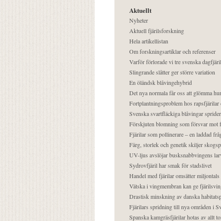
Aktuellt
Nyheter
Aktuell fjärilsforskning
Hela artikellistan
Om forskningsartiklar och referenser
Varför förlorade vi tre svenska dagfjäri
Slingrande slåtter ger större variation
En öländsk blåvingehybrid
Det nya normala får oss att glömma hur
Fortplantningsproblem hos rapsfjärilar 
Svenska svartfläckiga blåvingar sprider 
Förskjuten blomning som försvar mot fj
Fjärilar som pollinerare – en laddad frå
Färg, storlek och genetik skiljer skogs
UV-ljus avslöjar busksnabbvingens lar
Sydrovfjäril har smak för stadslivet
Handel med fjärilar omsätter miljontals 
Vätska i vingmembran kan ge fjärilsvin
Drastisk minskning av danska habitatsp
Fjärilars spridning till nya områden i
Spanska kamgräsfjärilar hotas av allt t