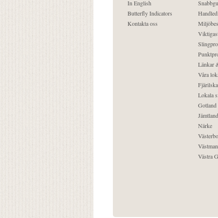
In English
Snabbgu
Butterfly Indicators
Handled
Kontakta oss
Miljöbes
Viktigast
Slingpro
Punktpro
Länkar &
Våra lok
Fjärilska
Lokala s
Gotland
Jämtlan
Närke
Västerbo
Västman
Västra G