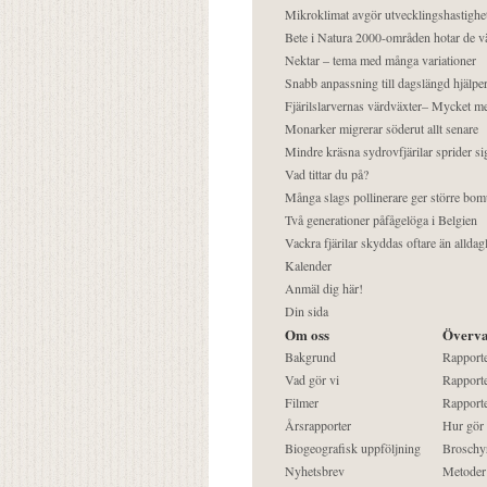
Mikroklimat avgör utvecklingshastighe
Bete i Natura 2000-områden hotar de v
Nektar – tema med många variationer
Snabb anpassning till dagslängd hjälper
Fjärilslarvernas värdväxter– Mycket 
Monarker migrerar söderut allt senare
Mindre kräsna sydrovfjärilar sprider si
Vad tittar du på?
Många slags pollinerare ger större bom
Två generationer påfågelöga i Belgien
Vackra fjärilar skyddas oftare än alldag
Kalender
Anmäl dig här!
Din sida
Om oss
Överva
Bakgrund
Rapport
Vad gör vi
Rapporte
Filmer
Rapporte
Årsrapporter
Hur gör
Biogeografisk uppföljning
Broschy
Nyhetsbrev
Metoder