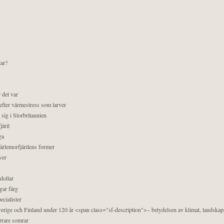
lar?
 det var
efter värmestress som larver
sig i Storbritannien
äril
ga
pärlemorfjärilens former
ver
dollar
gar färg
ecialister
 Sverige och Finland under 120 år <span class="sf-description">– betydelsen av klimat, landska
orrare somrar