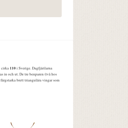
110
v cirka
i Sverige. Dagfjärilarna
s in och ut. De tre benparen (två hos
färgstarka brett triangulära vingar som