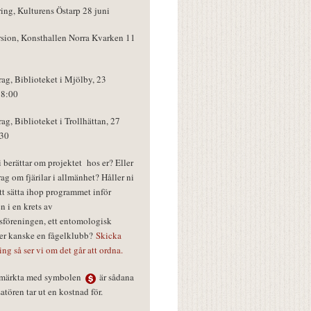
ring, Kulturens Östarp 28 juni
rsion, Konsthallen Norra Kvarken 11
rag, Biblioteket i Mjölby, 23
18:00
rag, Biblioteket i Trollhättan, 27
:30
vi berättar om projektet hos er? Eller
rag om fjärilar i allmänhet? Håller ni
tt sätta ihop programmet inför
n i en krets av
föreningen, ett entomologisk
ler kanske en fågelklubb?
Skicka
ring så ser vi om det går att ordna.
r märkta med symbolen
är sådana
tören tar ut en kostnad för.