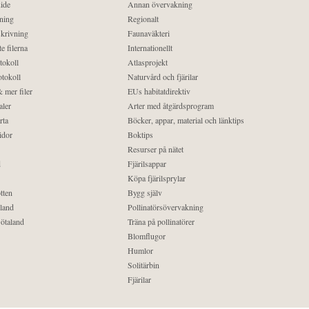
ide
Annan övervakning
ning
Regionalt
krivning
Faunaväkteri
e filerna
Internationellt
tokoll
Atlasprojekt
tokoll
Naturvård och fjärilar
 mer filer
EUs habitatdirektiv
aler
Arter med åtgärdsprogram
rta
Böcker, appar, material och länktips
idor
Boktips
Resurser på nätet
d
Fjärilsappar
Köpa fjärilsprylar
tten
Bygg själv
land
Pollinatörsövervakning
ötaland
Träna på pollinatörer
Blomflugor
Humlor
Solitärbin
Fjärilar