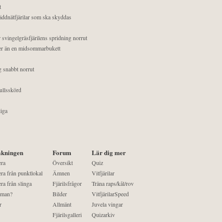
t
äddnätfjärilar som ska skyddas
 svingelgräsfjärilens spridning norrut
mer än en midsommarbukett
g snabbt norrut
ullsskörd
liga
kningen
Forum
Lär dig mer
era
Översikt
Quiz
ra från punktlokal
Ämnen
Vitfjärilar
ra från slinga
Fjärilsfrågor
Träna raps/kål/rov
 man?
Bilder
VitfjärilarSpeed
r
Allmänt
Juvela vingar
Fjärilsgalleri
Quizarkiv