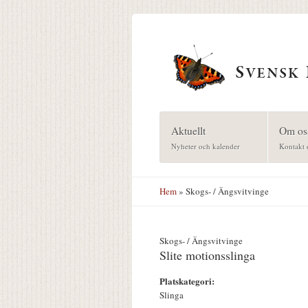
Hoppa till huvudinnehåll
Aktuellt
Om os
Nyheter och kalender
Kontakt 
Hem
» Skogs- / Ängsvitvinge
Skogs- / Ängsvitvinge
Slite motionsslinga
Platskategori:
Slinga