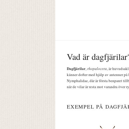
Vad är dagfjärilar
Dagfjärilar
,
rhopalocera
, är huvudsakl
känner dofter med hjälp av antenner på 
Nymphalidae, där är första benparet till
när de vilar är resta mot varandra över r
EXEMPEL PÅ DAGFJÄ