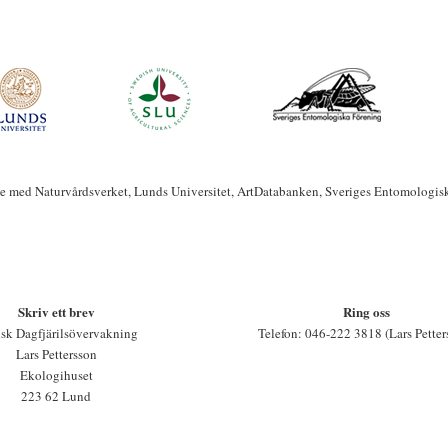
te med Naturvårdsverket, Lunds Universitet, ArtDatabanken, Sveriges Entomologis
Skriv ett brev
Ring oss
sk Dagfjärilsövervakning
Telefon: 046-222 3818 (Lars Petter
Lars Pettersson
Ekologihuset
223 62 Lund