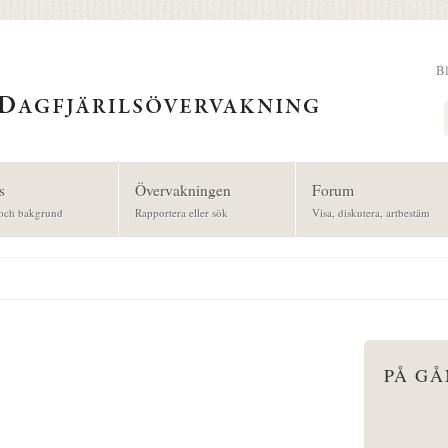
B
Sök
s
Övervakningen
Forum
och bakgrund
Rapportera eller sök
Visa, diskutera, artbestäm
PÅ G