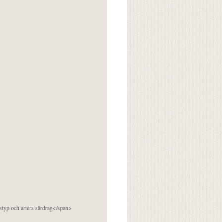
pstyp och arters särdrag</span>