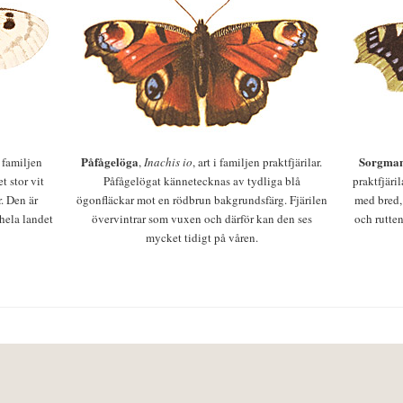
Påfågelöga
Sorgman
 i familjen
,
Inachis io
, art i familjen praktfjärilar.
t stor vit
Påfågelögat kännetecknas av tydliga blå
praktfjäri
r. Den är
ögonfläckar mot en rödbrun bakgrundsfärg. Fjärilen
med bred,
 hela landet
övervintrar som vuxen och därför kan den ses
och rutten
mycket tidigt på våren.