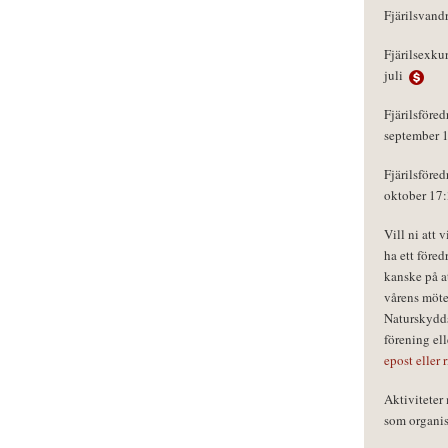
Fjärilsvand
Fjärilsexku
juli
Fjärilsföred
september 
Fjärilsföred
oktober 17
Vill ni att 
ha ett föred
kanske på a
vårens möte
Naturskydds
förening el
epost eller 
Aktivitete
som organisa