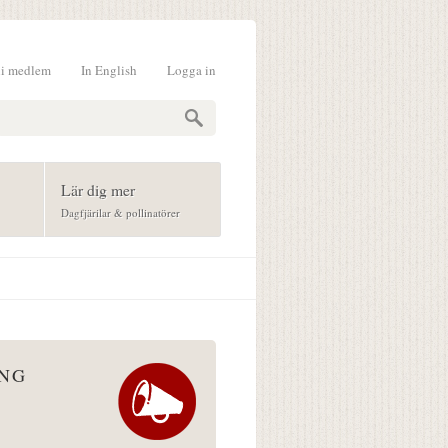
li medlem
In English
Logga in
formulär
Lär dig mer
Dagfjärilar & pollinatörer
ÅNG