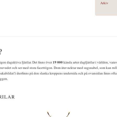
Arkiv
?
19 000
igen dagaktiva fjärilar. Det finns över
kända arter dagfjärilar i världen, vara
huvudet och ser med stora facettögon. Dom äter nektar med sugsnabel, som kan rulla
bakabildat!) återfinns på den slanka kroppens undersida och på ovansidan finns ofta 
yggen.
RILAR