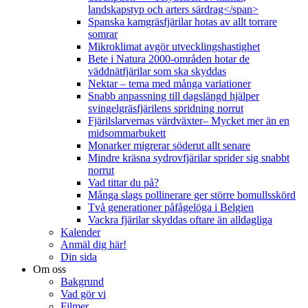
landskapstyp och arters särdrag</span>
Spanska kamgräsfjärilar hotas av allt torrare
somrar
Mikroklimat avgör utvecklingshastighet
Bete i Natura 2000-områden hotar de
väddnätfjärilar som ska skyddas
Nektar – tema med många variationer
Snabb anpassning till dagslängd hjälper
svingelgräsfjärilens spridning norrut
Fjärilslarvernas värdväxter– Mycket mer än en
midsommarbukett
Monarker migrerar söderut allt senare
Mindre kräsna sydrovfjärilar sprider sig snabbt
norrut
Vad tittar du på?
Många slags pollinerare ger större bomullsskörd
Två generationer påfågelöga i Belgien
Vackra fjärilar skyddas oftare än alldagliga
Kalender
Anmäl dig här!
Din sida
Om oss
Bakgrund
Vad gör vi
Filmer