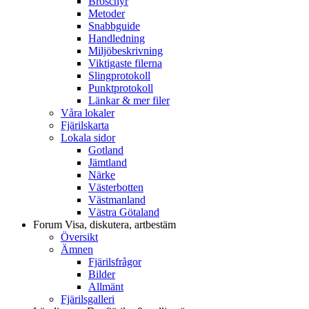
Broschyr
Metoder
Snabbguide
Handledning
Miljöbeskrivning
Viktigaste filerna
Slingprotokoll
Punktprotokoll
Länkar & mer filer
Våra lokaler
Fjärilskarta
Lokala sidor
Gotland
Jämtland
Närke
Västerbotten
Västmanland
Västra Götaland
Forum
Visa, diskutera, artbestäm
Översikt
Ämnen
Fjärilsfrågor
Bilder
Allmänt
Fjärilsgalleri