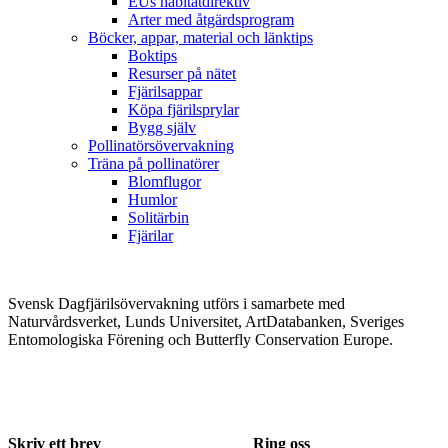
EUs habitatdirektiv
Arter med åtgärdsprogram
Böcker, appar, material och länktips
Boktips
Resurser på nätet
Fjärilsappar
Köpa fjärilsprylar
Bygg själv
Pollinatörsövervakning
Träna på pollinatörer
Blomflugor
Humlor
Solitärbin
Fjärilar
Svensk Dagfjärilsövervakning utförs i samarbete med
Naturvårdsverket, Lunds Universitet, ArtDatabanken, Sveriges
Entomologiska Förening och Butterfly Conservation Europe.
Skriv ett brev
Ring oss