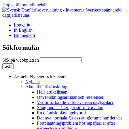
Hoppa till huvudinnehåll
Logga in
In English
Bli medlem
Sökformulär
Sök på webbplatsen
Aktuellt
Nyheter och kalender
Nyheter
Aktuell fjärilsforskning
Hela artikellistan
Om forskningsartiklar och referenser
Varför förlorade vi tre svenska dagfjärilar?
Slingrande slåtter ger större variation
En öländsk blåvingehybrid
Det nya normala får oss att glömma hur det var
Fortplantningsproblem hos rapsfjärilar efter
värmestress som larver