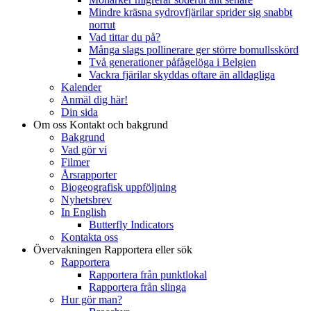
Mindre kräsna sydrovfjärilar sprider sig snabbt
norrut
Vad tittar du på?
Många slags pollinerare ger större bomullsskörd
Två generationer påfågelöga i Belgien
Vackra fjärilar skyddas oftare än alldagliga
Kalender
Anmäl dig här!
Din sida
Om oss
Kontakt och bakgrund
Bakgrund
Vad gör vi
Filmer
Årsrapporter
Biogeografisk uppföljning
Nyhetsbrev
In English
Butterfly Indicators
Kontakta oss
Övervakningen
Rapportera eller sök
Rapportera
Rapportera från punktlokal
Rapportera från slinga
Hur gör man?