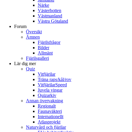
Närke
Västerbotten
Västmanland
Västra Götaland
Forum
Översikt
Ämnen
Fjärilsfrågor
Bilder
Allmänt
Fjärilsgalleri
Lär dig mer
Quiz
Vitfjärilar
Träna raps/kål/rov
VitfjärilarSpeed
Juvela vingar
Quizarkiv
Annan övervakning
Regionalt
Faunaväkteri
Internationellt
Atlasprojekt
Naturvård och fjärilar