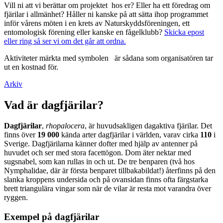
Vill ni att vi berättar om projektet hos er? Eller ha ett föredrag om
fjärilar i allmänhet? Håller ni kanske på att sätta ihop programmet
inför vårens möten i en krets av Naturskyddsföreningen, ett
entomologisk förening eller kanske en fågelklubb?
Skicka epost
eller ring så ser vi om det går att ordna.
Aktiviteter märkta med symbolen
är sådana som organisatören tar
ut en kostnad för.
Arkiv
Vad är dagfjärilar?
Dagfjärilar
,
rhopalocera
, är huvudsakligen dagaktiva fjärilar. Det
finns över
19 000
kända arter dagfjärilar i världen, varav cirka
110
i
Sverige. Dagfjärilarna känner dofter med hjälp av antenner på
huvudet och ser med stora facettögon. Dom äter nektar med
sugsnabel, som kan rullas in och ut. De tre benparen (två hos
Nymphalidae, där är första benparet tillbakabildat!) återfinns på den
slanka kroppens undersida och på ovansidan finns ofta färgstarka
brett triangulära vingar som när de vilar är resta mot varandra över
ryggen.
Exempel på dagfjärilar