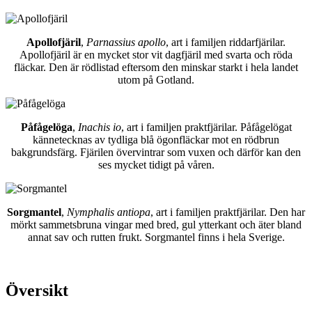
Apollofjäril
,
Parnassius apollo
, art i familjen riddarfjärilar.
Apollofjäril är en mycket stor vit dagfjäril med svarta och röda
fläckar. Den är rödlistad eftersom den minskar starkt i hela landet
utom på Gotland.
Påfågelöga
,
Inachis io
, art i familjen praktfjärilar. Påfågelögat
kännetecknas av tydliga blå ögonfläckar mot en rödbrun
bakgrundsfärg. Fjärilen övervintrar som vuxen och därför kan den
ses mycket tidigt på våren.
Sorgmantel
,
Nymphalis antiopa
, art i familjen praktfjärilar. Den har
mörkt sammetsbruna vingar med bred, gul ytterkant och äter bland
annat sav och rutten frukt. Sorgmantel finns i hela Sverige.
Översikt