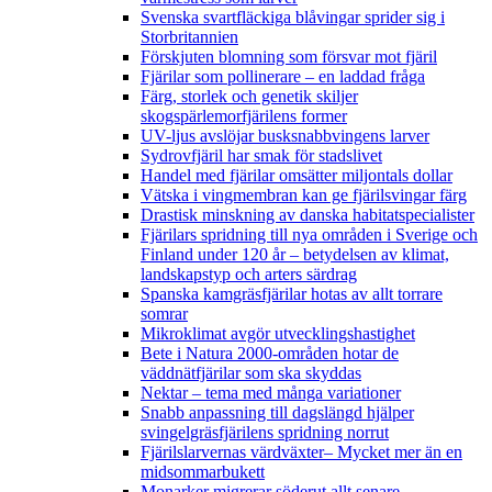
Svenska svartfläckiga blåvingar sprider sig i
Storbritannien
Förskjuten blomning som försvar mot fjäril
Fjärilar som pollinerare – en laddad fråga
Färg, storlek och genetik skiljer
skogspärlemorfjärilens former
UV-ljus avslöjar busksnabbvingens larver
Sydrovfjäril har smak för stadslivet
Handel med fjärilar omsätter miljontals dollar
Vätska i vingmembran kan ge fjärilsvingar färg
Drastisk minskning av danska habitatspecialister
Fjärilars spridning till nya områden i Sverige och
Finland under 120 år
– betydelsen av klimat,
landskapstyp och arters särdrag
Spanska kamgräsfjärilar hotas av allt torrare
somrar
Mikroklimat avgör utvecklingshastighet
Bete i Natura 2000-områden hotar de
väddnätfjärilar som ska skyddas
Nektar – tema med många variationer
Snabb anpassning till dagslängd hjälper
svingelgräsfjärilens spridning norrut
Fjärilslarvernas värdväxter– Mycket mer än en
midsommarbukett
Monarker migrerar söderut allt senare