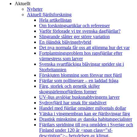
Aktuellt
Nyheter
Aktuell fjärilsforskning
Hela artikellistan
Om forskningsartiklar och referenser
Varför förlorade vi tre svenska dagfjärilar?
Slingrande slåtter ger större variation
En öländsk blåvingehybrid
Det nya normala får oss att glömma hur det var
Fortplantningsproblem hos rapsfjärilar efter
värmestress som larver
Svenska svartfläckiga blåvingar sprider sig i
Storbritannien
Förskjuten blomning som försvar mot fjäril
Fjärilar som pollinerare – en laddad fråga
Färg, storlek och genetik skiljer
skogspärlemorfjärilens former
UV-ljus avslöjar busksnabbvingens larver
Sydrovfjäril har smak för stadslivet
Handel med fjärilar omsätter miljontals dollar
Vätska i vingmembran kan ge fjärilsvingar färg
Drastisk minskning av danska habitatspecialister
Fjärilars spridning till nya områden i Sverige och
Finland under 120 år <span class="sf-
description">– betydelsen av klimat,