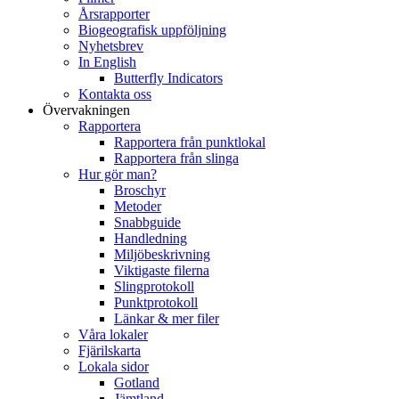
Årsrapporter
Biogeografisk uppföljning
Nyhetsbrev
In English
Butterfly Indicators
Kontakta oss
Övervakningen
Rapportera
Rapportera från punktlokal
Rapportera från slinga
Hur gör man?
Broschyr
Metoder
Snabbguide
Handledning
Miljöbeskrivning
Viktigaste filerna
Slingprotokoll
Punktprotokoll
Länkar & mer filer
Våra lokaler
Fjärilskarta
Lokala sidor
Gotland
Jämtland