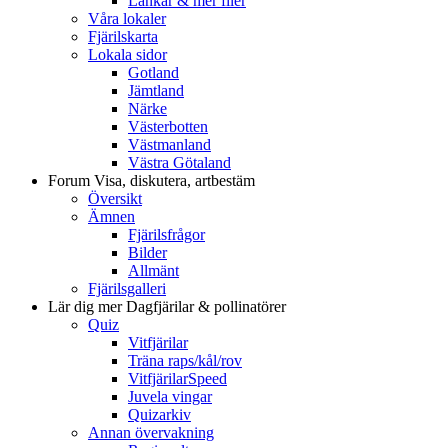
Länkar & mer filer
Våra lokaler
Fjärilskarta
Lokala sidor
Gotland
Jämtland
Närke
Västerbotten
Västmanland
Västra Götaland
Forum
Visa, diskutera, artbestäm
Översikt
Ämnen
Fjärilsfrågor
Bilder
Allmänt
Fjärilsgalleri
Lär dig mer
Dagfjärilar & pollinatörer
Quiz
Vitfjärilar
Träna raps/kål/rov
VitfjärilarSpeed
Juvela vingar
Quizarkiv
Annan övervakning