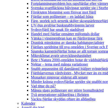
Fortplantningsproblem hos rapsfjärilar efter värmes
Svenska svartfläckiga blåvingar sprider sig i Storb
Förskjuten blomning som försvar mot fjäril
Fjärilar som pollinerare – en laddad fråga
Färg, storlek och genetik skiljer skogspärlemorfjär
UV-ljus avslöjar busksnabbvingens larver
Sydrovfjäril har smak för stadslivet
Handel med fjärilar omsätter miljontals dollar
Vätska i vingmembran kan ge fjärilsvingar färg
Drastisk minskning av danska habitatspecialister
Fjärilars spridning till nya områden i Sverige och
Spanska kamgräsfjärilar hotas av allt torrare somra
Mikroklimat avgör utvecklingshastighet
Bete i Natura 2000-områden hotar de väddnätfjäri
Nektar – tema med många variationer
Snabb anpassning till dagslängd hjälper svingelgräs
Fjärilslarvernas värdväxter– Mycket mer än en m
Monarker migrerar söderut allt senare
Mindre kräsna sydrovfjärilar sprider sig snabbt nor
Vad tittar du på?
Många slags pollinerare ger större bomullsskörd
Två generationer påfågelöga i Belgien
Vackra fjärilar skyddas oftare än alldagliga
Kalender
Anmäl dig här!