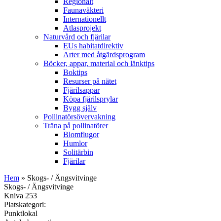
Regionalt
Faunaväkteri
Internationellt
Atlasprojekt
Naturvård och fjärilar
EUs habitatdirektiv
Arter med åtgärdsprogram
Böcker, appar, material och länktips
Boktips
Resurser på nätet
Fjärilsappar
Köpa fjärilsprylar
Bygg själv
Pollinatörsövervakning
Träna på pollinatörer
Blomflugor
Humlor
Solitärbin
Fjärilar
Hem
» Skogs- / Ängsvitvinge
Skogs- / Ängsvitvinge
Kniva 253
Platskategori:
Punktlokal