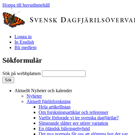
Hoppa till huvudinnehåll
Logga in
In English
Bli medlem
Sökformulär
Sök på webbplatsen
Aktuellt
Nyheter och kalender
Nyheter
Aktuell fjärilsforskning
Hela artikellistan
Om forskningsartiklar och referenser
Varför förlorade vi tre svenska dagfjärilar?
Slingrande slåtter ger större variation
En öländsk blåvingehybrid
Det nya normala får oss att glömma hur det var