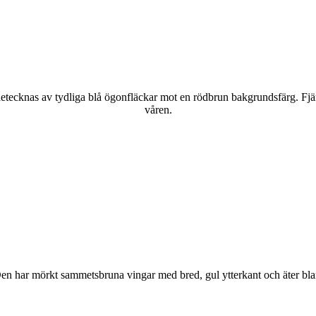
kännetecknas av tydliga blå ögonfläckar mot en rödbrun bakgrundsfärg. Fj
våren.
r. Den har mörkt sammetsbruna vingar med bred, gul ytterkant och äter bla