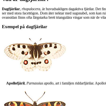
Dagfjärilar
,
rhopalocera
, är huvudsakligen dagaktiva fjärilar. Det fi
ser med stora facettögon. Dom äter nektar med sugsnabel, som kan rull
ovansidan finns ofta färgstarka brett triangulära vingar som när de vil
Exempel på dagfjärilar
Apollofjäril
,
Parnassius apollo
, art i familjen riddarfjärilar. Apol