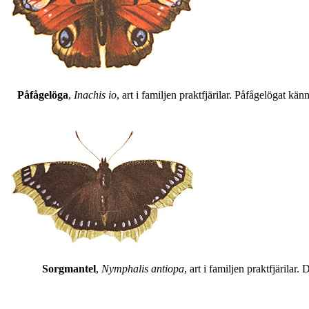
Påfågelöga
,
Inachis io
, art i familjen praktfjärilar. Påfågelögat 
Sorgmantel
,
Nymphalis antiopa
, art i familjen praktfjärila