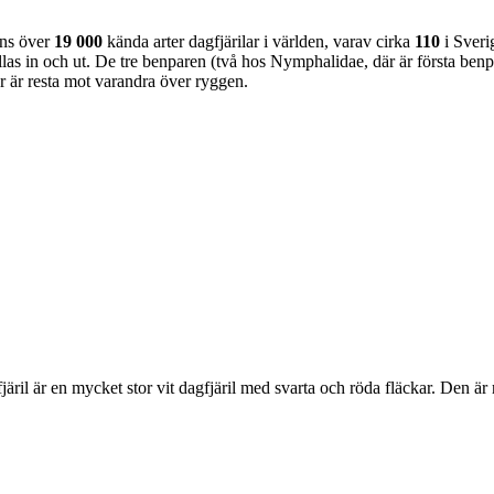
nns över
19 000
kända arter dagfjärilar i världen, varav cirka
110
i Sveri
as in och ut. De tre benparen (två hos Nymphalidae, där är första benpa
ar är resta mot varandra över ryggen.
lofjäril är en mycket stor vit dagfjäril med svarta och röda fläckar. Den 