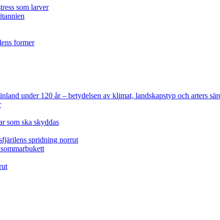
tress som larver
ritannien
ilens former
 Finland under 120 år
– betydelsen av klimat, landskapstyp och arters sär
r
lar som ska skyddas
fjärilens spridning norrut
idsommarbukett
rut