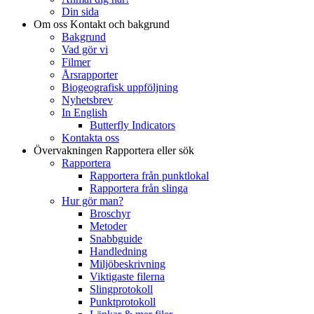
Din sida
Om oss
Kontakt och bakgrund
Bakgrund
Vad gör vi
Filmer
Årsrapporter
Biogeografisk uppföljning
Nyhetsbrev
In English
Butterfly Indicators
Kontakta oss
Övervakningen
Rapportera eller sök
Rapportera
Rapportera från punktlokal
Rapportera från slinga
Hur gör man?
Broschyr
Metoder
Snabbguide
Handledning
Miljöbeskrivning
Viktigaste filerna
Slingprotokoll
Punktprotokoll