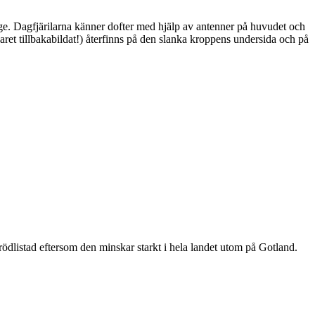
ge. Dagfjärilarna känner dofter med hjälp av antenner på huvudet och
ret tillbakabildat!) återfinns på den slanka kroppens undersida och på
är rödlistad eftersom den minskar starkt i hela landet utom på Gotland.