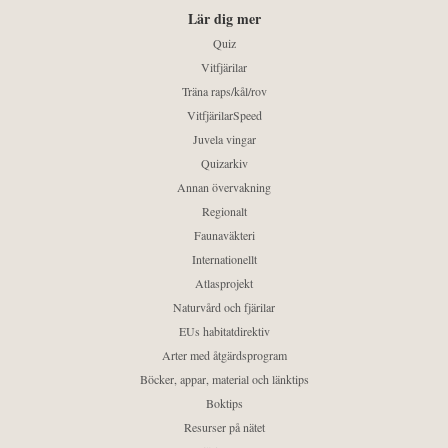
Lär dig mer
Quiz
Vitfjärilar
Träna raps/kål/rov
VitfjärilarSpeed
Juvela vingar
Quizarkiv
Annan övervakning
Regionalt
Faunaväkteri
Internationellt
Atlasprojekt
Naturvård och fjärilar
EUs habitatdirektiv
Arter med åtgärdsprogram
Böcker, appar, material och länktips
Boktips
Resurser på nätet