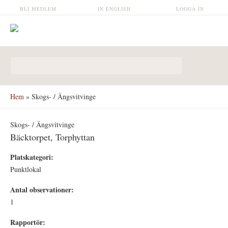
Hoppa till huvudinnehåll
BLI MEDLEM
IN ENGLISH
LOGGA IN
Sökformulär
Hem
» Skogs- / Ängsvitvinge
Skogs- / Ängsvitvinge
Bäcktorpet, Torphyttan
Platskategori:
Punktlokal
Antal observationer:
1
Rapportör: