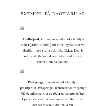
EXEMPEL PÅ DAGFJÄRILAR
Apollofjäril
,
Parnassius apollo
, art i familjen
riddarfjärilar. Apollofjäril är en mycket stor vit
dagfjäril med svarta och röda fläckar. Den är
rödlistad eftersom den minskar starkt i hela
landet utom på Gotland.
Påfågelöga
,
Inachis io
, art i familjen
praktfjärilar. Påfågelögat kännetecknas av tydliga
blå ögonfläckar mot en rödbrun bakgrundsfärg.
Fjärilen övervintrar som vuxen och därför kan
den ses mycket tidigt på våren.