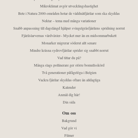
Mikroklimat avgör utvecklingshastighet
Bete i Natura 2000-områden hotar de väddnätfjärilar som ska skyddas
Nektar – tema med många variationer
Snabb anpassning till dagslängd hjälper svingelgräsfjärilens spridning norrut
Fjärilslarvernas värdväxter– Mycket mer än en midsommarbukett
Monarker migrerar söderut allt senare
Mindre kräsna sydrovfjärilar sprider sig snabbt norrut
Vad tittar du på?
Många slags pollinerare ger större bomullsskörd
Två generationer påfågelöga i Belgien
Vackra fjärilar skyddas oftare än alldagliga
Kalender
Anmäl dig här!
Din sida
Om oss
Bakgrund
Vad gör vi
Filmer