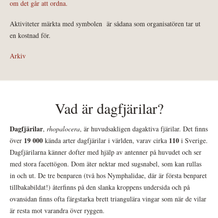
om det går att ordna.
Aktiviteter märkta med symbolen
är sådana som organisatören tar ut
en kostnad för.
Arkiv
Vad är dagfjärilar?
Dagfjärilar
,
rhopalocera
, är huvudsakligen dagaktiva fjärilar. Det finns
19 000
110
över
kända arter dagfjärilar i världen, varav cirka
i Sverige.
Dagfjärilarna känner dofter med hjälp av antenner på huvudet och ser
med stora facettögon. Dom äter nektar med sugsnabel, som kan rullas
in och ut. De tre benparen (två hos Nymphalidae, där är första benparet
tillbakabildat!) återfinns på den slanka kroppens undersida och på
ovansidan finns ofta färgstarka brett triangulära vingar som när de vilar
är resta mot varandra över ryggen.