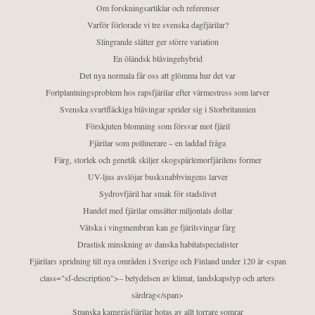
Om forskningsartiklar och referenser
Varför förlorade vi tre svenska dagfjärilar?
Slingrande slåtter ger större variation
En öländsk blåvingehybrid
Det nya normala får oss att glömma hur det var
Fortplantningsproblem hos rapsfjärilar efter värmestress som larver
Svenska svartfläckiga blåvingar sprider sig i Storbritannien
Förskjuten blomning som försvar mot fjäril
Fjärilar som pollinerare – en laddad fråga
Färg, storlek och genetik skiljer skogspärlemorfjärilens former
UV-ljus avslöjar busksnabbvingens larver
Sydrovfjäril har smak för stadslivet
Handel med fjärilar omsätter miljontals dollar
Vätska i vingmembran kan ge fjärilsvingar färg
Drastisk minskning av danska habitatspecialister
Fjärilars spridning till nya områden i Sverige och Finland under 120 år <span
class="sf-description">– betydelsen av klimat, landskapstyp och arters
särdrag</span>
Spanska kamgräsfjärilar hotas av allt torrare somrar