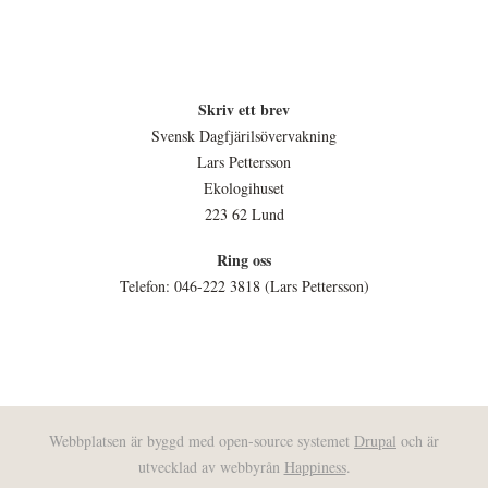
Skriv ett brev
Svensk Dagfjärilsövervakning
Lars Pettersson
Ekologihuset
223 62 Lund
Ring oss
Telefon: 046-222 3818 (Lars Pettersson)
Webbplatsen är byggd med open-source systemet
Drupal
och är
utvecklad av webbyrån
Happiness
.