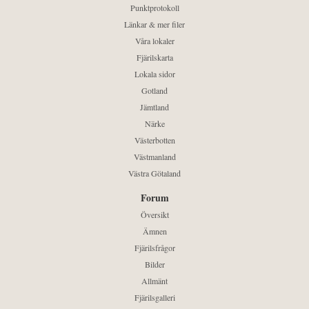
Punktprotokoll
Länkar & mer filer
Våra lokaler
Fjärilskarta
Lokala sidor
Gotland
Jämtland
Närke
Västerbotten
Västmanland
Västra Götaland
Forum
Översikt
Ämnen
Fjärilsfrågor
Bilder
Allmänt
Fjärilsgalleri