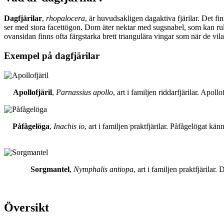
Dagfjärilar
,
rhopalocera
, är huvudsakligen dagaktiva fjärilar. Det fi
ser med stora facettögon. Dom äter nektar med sugsnabel, som kan rull
ovansidan finns ofta färgstarka brett triangulära vingar som när de vil
Exempel på dagfjärilar
Apollofjäril
,
Parnassius apollo
, art i familjen riddarfjärilar. Apol
Påfågelöga
,
Inachis io
, art i familjen praktfjärilar. Påfågelögat 
Sorgmantel
,
Nymphalis antiopa
, art i familjen praktfjärila
Översikt