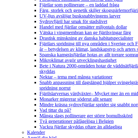
Fjärilar som pollinerare – en laddad fråga
Färg, storlek och genetik skiljer skogspärlemorfjär
UV-ljus avslöjar busksnabbvingens larver
Sydrovfjäril har smak för stadslivet
Handel med fjärilar omsätter miljontals dollar
Vätska i vingmembran kan ge fjärilsvingar färg
Drastisk minskning av danska habitatspecialister
Fjärilars spridning till nya områden i Sverige och
år
– betydelsen av klimat, landskapstyp och arters 
Spanska kamgräsfjärilar hotas av allt torrare somra
Mikroklimat avgör utvecklingshastighet
Bete i Natura 2000-områden hotar de väddnätfjäril
skyddas
Nektar – tema med många variationer
Snabb anpassning till dagslängd hjälper svingelgräs
spridning norrut
Fjärilslarvernas värdväxter– Mycket mer än en m
Monarker migrerar söderut allt senare
Mindre kräsna sydrovfjärilar sprider sig snabbt nor
Vad tittar du på?
Många slags pollinerare ger större bomullsskörd
Två generationer påfågelöga i Belgien
Vackra fjärilar skyddas oftare än alldagliga
Kalender
Anmäl dig här!