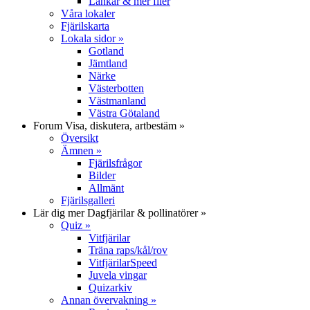
Länkar & mer filer
Våra lokaler
Fjärilskarta
Lokala sidor
»
Gotland
Jämtland
Närke
Västerbotten
Västmanland
Västra Götaland
Forum
Visa, diskutera, artbestäm
»
Översikt
Ämnen
»
Fjärilsfrågor
Bilder
Allmänt
Fjärilsgalleri
Lär dig mer
Dagfjärilar & pollinatörer
»
Quiz
»
Vitfjärilar
Träna raps/kål/rov
VitfjärilarSpeed
Juvela vingar
Quizarkiv
Annan övervakning
»