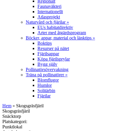
Regionalt
Faunaväkteri
Internationellt
Atlasprojekt
Naturvård och fjärilar
»
EUs habitatdirektiv
Arter med åtgärdsprogram
Böcker, appar, material och länktips
»
Boktips
Resurser på nätet
Fjärilsappar
Köpa fjärilsprylar
Bygg själv
Pollinatörsövervakning
Träna på pollinatörer
»
Blomflugor
Humlor
Solitärbin
Fjärilar
Hem
» Skogsgräsfjäril
Skogsgräsfjäril
Snäcktorp
Platskategori:
Punktlokal