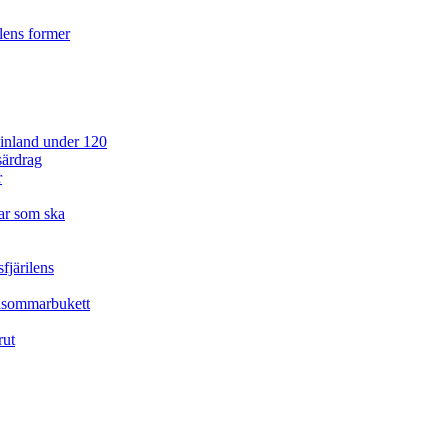
ilens former
 Finland under 120
särdrag
r
ar som ska
fjärilens
idsommarbukett
rut