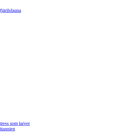
tress som larver
ritannien