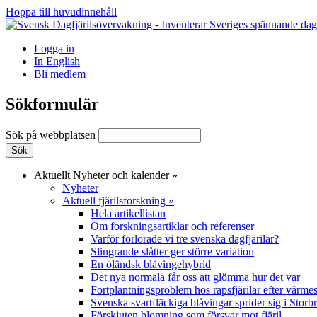
Hoppa till huvudinnehåll
Logga in
In English
Bli medlem
Sökformulär
Sök på webbplatsen
Aktuellt
Nyheter och kalender
»
Nyheter
Aktuell fjärilsforskning
»
Hela artikellistan
Om forskningsartiklar och referenser
Varför förlorade vi tre svenska dagfjärilar?
Slingrande slåtter ger större variation
En öländsk blåvingehybrid
Det nya normala får oss att glömma hur det var
Fortplantningsproblem hos rapsfjärilar efter värmes
Svenska svartfläckiga blåvingar sprider sig i Storb
Förskjuten blomning som försvar mot fjäril