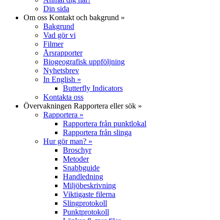
Din sida
Om oss
Kontakt och bakgrund
»
Bakgrund
Vad gör vi
Filmer
Årsrapporter
Biogeografisk uppföljning
Nyhetsbrev
In English
»
Butterfly Indicators
Kontakta oss
Övervakningen
Rapportera eller sök
»
Rapportera
»
Rapportera från punktlokal
Rapportera från slinga
Hur gör man?
»
Broschyr
Metoder
Snabbguide
Handledning
Miljöbeskrivning
Viktigaste filerna
Slingprotokoll
Punktprotokoll