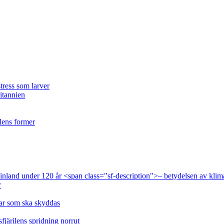
tress som larver
ritannien
ilens former
 Finland under 120 år <span class="sf-description">– betydelsen av klim
r
lar som ska skyddas
fjärilens spridning norrut