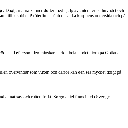
ge. Dagfjärilarna känner dofter med hjälp av antenner på huvudet och
ret tillbakabildat!) återfinns på den slanka kroppens undersida och på
är rödlistad eftersom den minskar starkt i hela landet utom på Gotland.
ärilen övervintrar som vuxen och därför kan den ses mycket tidigt på
nd annat sav och rutten frukt. Sorgmantel finns i hela Sverige.