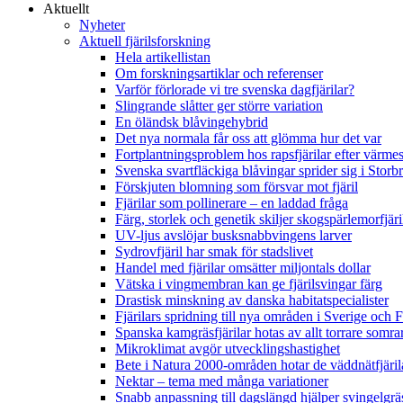
Aktuellt
Nyheter
Aktuell fjärilsforskning
Hela artikellistan
Om forskningsartiklar och referenser
Varför förlorade vi tre svenska dagfjärilar?
Slingrande slåtter ger större variation
En öländsk blåvingehybrid
Det nya normala får oss att glömma hur det var
Fortplantningsproblem hos rapsfjärilar efter värmes
Svenska svartfläckiga blåvingar sprider sig i Storb
Förskjuten blomning som försvar mot fjäril
Fjärilar som pollinerare – en laddad fråga
Färg, storlek och genetik skiljer skogspärlemorfjär
UV-ljus avslöjar busksnabbvingens larver
Sydrovfjäril har smak för stadslivet
Handel med fjärilar omsätter miljontals dollar
Vätska i vingmembran kan ge fjärilsvingar färg
Drastisk minskning av danska habitatspecialister
Fjärilars spridning till nya områden i Sverige och
Spanska kamgräsfjärilar hotas av allt torrare somra
Mikroklimat avgör utvecklingshastighet
Bete i Natura 2000-områden hotar de väddnätfjäri
Nektar – tema med många variationer
Snabb anpassning till dagslängd hjälper svingelgräs