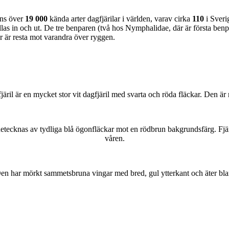
nns över
19 000
kända arter dagfjärilar i världen, varav cirka
110
i Sveri
as in och ut. De tre benparen (två hos Nymphalidae, där är första benpa
ar är resta mot varandra över ryggen.
lofjäril är en mycket stor vit dagfjäril med svarta och röda fläckar. Den 
kännetecknas av tydliga blå ögonfläckar mot en rödbrun bakgrundsfärg. Fj
våren.
r. Den har mörkt sammetsbruna vingar med bred, gul ytterkant och äter bla