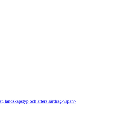
at, landskapstyp och arters särdrag</span>