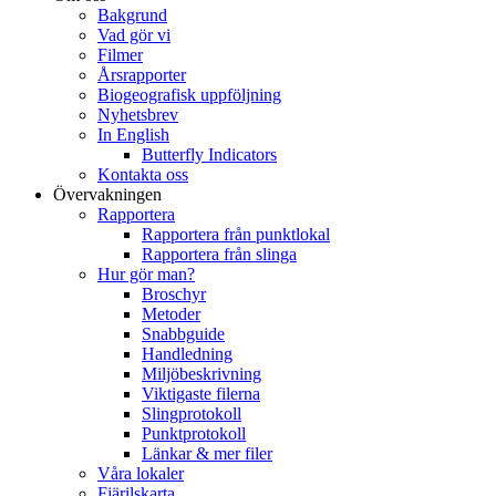
Bakgrund
Vad gör vi
Filmer
Årsrapporter
Biogeografisk uppföljning
Nyhetsbrev
In English
Butterfly Indicators
Kontakta oss
Övervakningen
Rapportera
Rapportera från punktlokal
Rapportera från slinga
Hur gör man?
Broschyr
Metoder
Snabbguide
Handledning
Miljöbeskrivning
Viktigaste filerna
Slingprotokoll
Punktprotokoll
Länkar & mer filer
Våra lokaler
Fjärilskarta