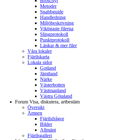
Broschyr
Metoder
Snabbguide
Handledning
Miljöbeskrivning
Viktigaste filerna
Slingprotokoll
Punktprotokoll
Länkar & mer filer
Våra lokaler
Fjärilskarta
Lokala sidor
Gotland
Jämtland
Närke
Västerbotten
Västmanland
Västra Götaland
Forum
Visa, diskutera, artbestäm
Översikt
Ämnen
Fjärilsfrågor
Bilder
Allmänt
Fjärilsgalleri