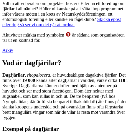
Vill ni att vi berättar om projektet hos er? Eller ha ett föredrag om
fjärilar i allmänhet? Håller ni kanske på att sätta ihop programmet
inför vårens möten i en krets av Naturskyddsföreningen, ett
entomologisk förening eller kanske en fågelklubb?
Skicka epost
eller ring så ser vi om det går att ordna.
Aktiviteter märkta med symbolen
är sådana som organisatören
tar ut en kostnad för.
Arkiv
Vad är dagfjärilar?
Dagfjärilar
,
rhopalocera
, är huvudsakligen dagaktiva fjärilar. Det
finns över
19 000
kända arter dagfjärilar i världen, varav cirka
110
i
Sverige. Dagfjärilarna känner dofter med hjälp av antenner på
huvudet och ser med stora facettögon. Dom äter nektar med
sugsnabel, som kan rullas in och ut. De tre benparen (två hos
Nymphalidae, där är första benparet tillbakabildat!) återfinns på den
slanka kroppens undersida och på ovansidan finns ofta färgstarka
brett triangulära vingar som när de vilar är resta mot varandra över
ryggen.
Exempel på dagfjärilar