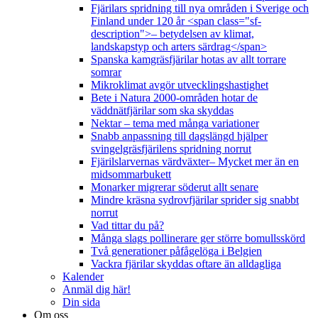
Fjärilars spridning till nya områden i Sverige och
Finland under 120 år <span class="sf-
description">– betydelsen av klimat,
landskapstyp och arters särdrag</span>
Spanska kamgräsfjärilar hotas av allt torrare
somrar
Mikroklimat avgör utvecklingshastighet
Bete i Natura 2000-områden hotar de
väddnätfjärilar som ska skyddas
Nektar – tema med många variationer
Snabb anpassning till dagslängd hjälper
svingelgräsfjärilens spridning norrut
Fjärilslarvernas värdväxter– Mycket mer än en
midsommarbukett
Monarker migrerar söderut allt senare
Mindre kräsna sydrovfjärilar sprider sig snabbt
norrut
Vad tittar du på?
Många slags pollinerare ger större bomullsskörd
Två generationer påfågelöga i Belgien
Vackra fjärilar skyddas oftare än alldagliga
Kalender
Anmäl dig här!
Din sida
Om oss