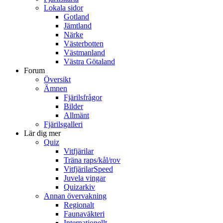
Lokala sidor
Gotland
Jämtland
Närke
Västerbotten
Västmanland
Västra Götaland
Forum
Översikt
Ämnen
Fjärilsfrågor
Bilder
Allmänt
Fjärilsgalleri
Lär dig mer
Quiz
Vitfjärilar
Träna raps/kål/rov
VitfjärilarSpeed
Juvela vingar
Quizarkiv
Annan övervakning
Regionalt
Faunaväkteri
Internationellt