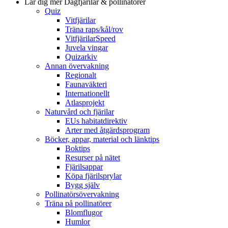
Lär dig mer
Dagfjärilar & pollinatörer
Quiz
Vitfjärilar
Träna raps/kål/rov
VitfjärilarSpeed
Juvela vingar
Quizarkiv
Annan övervakning
Regionalt
Faunaväkteri
Internationellt
Atlasprojekt
Naturvård och fjärilar
EUs habitatdirektiv
Arter med åtgärdsprogram
Böcker, appar, material och länktips
Boktips
Resurser på nätet
Fjärilsappar
Köpa fjärilsprylar
Bygg själv
Pollinatörsövervakning
Träna på pollinatörer
Blomflugor
Humlor