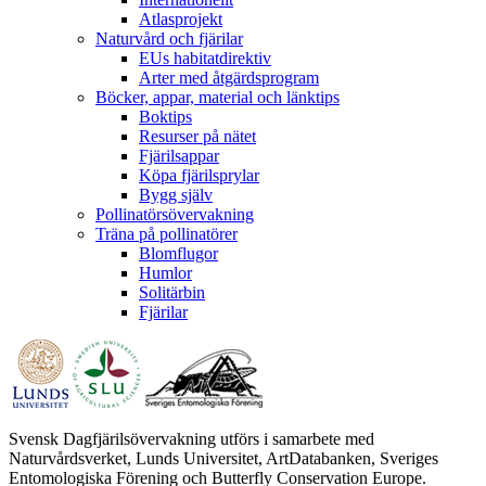
Atlasprojekt
Naturvård och fjärilar
EUs habitatdirektiv
Arter med åtgärdsprogram
Böcker, appar, material och länktips
Boktips
Resurser på nätet
Fjärilsappar
Köpa fjärilsprylar
Bygg själv
Pollinatörsövervakning
Träna på pollinatörer
Blomflugor
Humlor
Solitärbin
Fjärilar
Svensk Dagfjärilsövervakning utförs i samarbete med
Naturvårdsverket, Lunds Universitet, ArtDatabanken, Sveriges
Entomologiska Förening och Butterfly Conservation Europe.