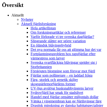
Översikt
Aktuellt
Nyheter
Aktuell fjärilsforskning
Hela artikellistan
Om forskningsartiklar och referenser
Varför förlorade vi tre svenska dagfjärilar?
Slingrande slåtter ger större variation
En öländsk blåvingehybrid
Det nya normala får oss att glömma hur det var
Fortplantningsproblem hos rapsfjärilar efter
värmestress som larver
Svenska svartfläckiga blåvingar sprider sig i
Storbritannien
Förskjuten blomning som försvar mot fjäril
Fjärilar som pollinerare – en laddad fråga
Färg, storlek och genetik skiljer
skogspärlemorfjärilens former
UV-ljus avslöjar busksnabbvingens larver
Sydrovfjäril har smak för stadslivet
Handel med fjärilar omsätter miljontals dollar
Vätska i vingmembran kan ge fjärilsvingar färg
Drastisk minskning av danska habitatspecialister