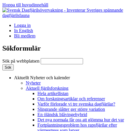
Hoppa till huvudinnehåll
Logga in
In English
Bli medlem
Sökformulär
Sök på webbplatsen
Aktuellt
Nyheter och kalender
Nyheter
Aktuell fjärilsforskning
Hela artikellistan
Om forskningsartiklar och referenser
Varför förlorade vi tre svenska dagfjärilar?
Slingrande slåtter ger större variation
En öländsk blåvingehybrid
Det nya normala får oss att glömma hur det var
Fortplantningsproblem hos rapsfjärilar efter
värmestress som larver