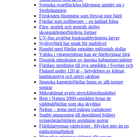
Svenska svartfläckiga blåvingar sprider sig i
Storbritannien
Förskjuten blomning som försvar mot fjäril
Fjärilar som pollinerare – en laddad fråga
Färg, storlek och genetik skiljer
skogspärlemorfjärilens former
UV-ljus avslöjar busksnabbvingens larver
Sydrovfjäril har smak för stadslivet
Handel med fjärilar omsätter miljontals dollar
Vätska i vingmembran kan ge fjärilsvingar färg
Drastisk minskning av danska habitatspecialister
Fjärilars spridning till nya områden i Sverige och
Finland under 120 år
– betydelsen av klimat,
landskapstyp och arters särdrag
Spanska kamgräsfjärilar hotas av allt torrare
somrar
Mikroklimat avgör utvecklingshastighet
Bete i Natura 2000-områden hotar de
väddnätfjärilar som ska skyddas
Nektar – tema med många variationer
Snabb anpassning till dagslängd hjälper
svingelgräsfjärilens spridning norrut
Fjärilslarvernas värdväxter– Mycket mer än en
midsommarbukett
Monarker migrerar söderut allt senare