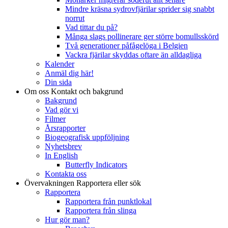
Mindre kräsna sydrovfjärilar sprider sig snabbt
norrut
Vad tittar du på?
Många slags pollinerare ger större bomullsskörd
Två generationer påfågelöga i Belgien
Vackra fjärilar skyddas oftare än alldagliga
Kalender
Anmäl dig här!
Din sida
Om oss
Kontakt och bakgrund
Bakgrund
Vad gör vi
Filmer
Årsrapporter
Biogeografisk uppföljning
Nyhetsbrev
In English
Butterfly Indicators
Kontakta oss
Övervakningen
Rapportera eller sök
Rapportera
Rapportera från punktlokal
Rapportera från slinga
Hur gör man?