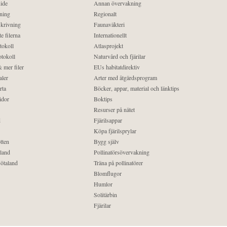
ide
Annan övervakning
ning
Regionalt
krivning
Faunaväkteri
e filerna
Internationellt
tokoll
Atlasprojekt
tokoll
Naturvård och fjärilar
 mer filer
EUs habitatdirektiv
aler
Arter med åtgärdsprogram
rta
Böcker, appar, material och länktips
idor
Boktips
Resurser på nätet
d
Fjärilsappar
Köpa fjärilsprylar
tten
Bygg själv
land
Pollinatörsövervakning
ötaland
Träna på pollinatörer
Blomflugor
Humlor
Solitärbin
Fjärilar