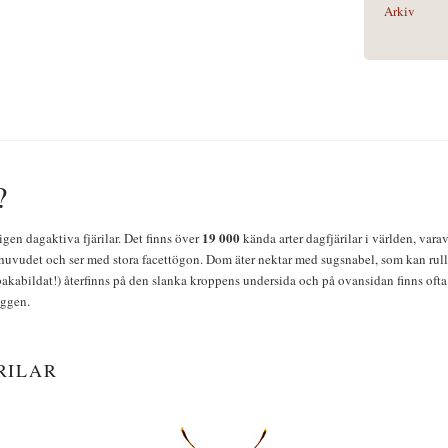
Arkiv
?
19 000
igen dagaktiva fjärilar. Det finns över
kända arter dagfjärilar i världen, vara
huvudet och ser med stora facettögon. Dom äter nektar med sugsnabel, som kan rulla
bakabildat!) återfinns på den slanka kroppens undersida och på ovansidan finns ofta 
yggen.
RILAR