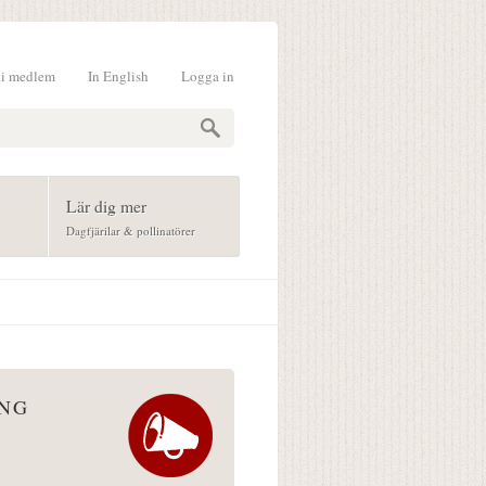
li medlem
In English
Logga in
formulär
Lär dig mer
Dagfjärilar & pollinatörer
ÅNG