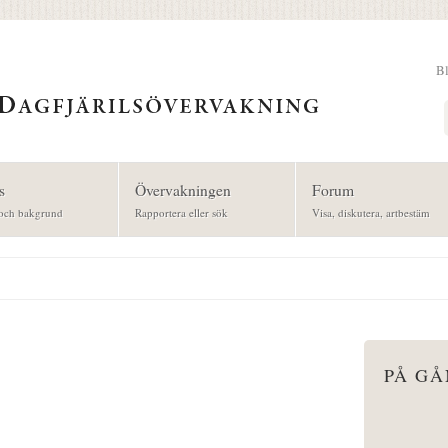
B
Sök
s
Övervakningen
Forum
och bakgrund
Rapportera eller sök
Visa, diskutera, artbestäm
PÅ G