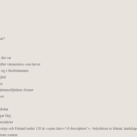
lar?
 det var
efter värmestress som larver
sig i Storbritannien
äril
ga
pärlemorfjärilens former
ver
dollar
gar färg
ecialister
 Sverige och Finland under 120 år <span class="sf-description">– betydelsen av klimat, landska
orrare somrar