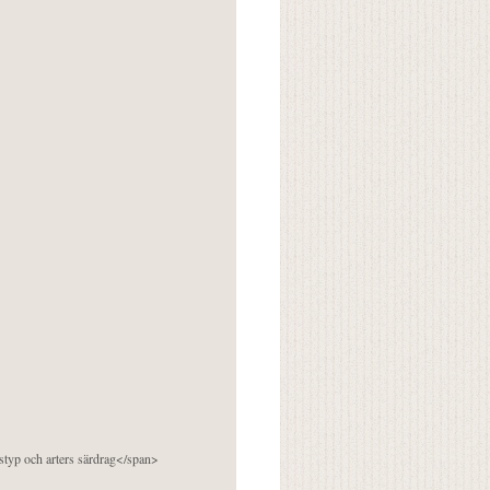
pstyp och arters särdrag</span>