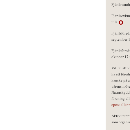
Fjärilsvand
Fjärilsexku
juli
Fjärilsföred
september 
Fjärilsföred
oktober 17
Vill ni att 
ha ett föred
kanske på a
vårens möte
Naturskydds
förening el
epost eller 
Aktivitete
som organisa