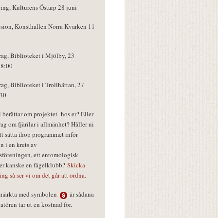
ring, Kulturens Östarp 28 juni
rsion, Konsthallen Norra Kvarken 11
rag, Biblioteket i Mjölby, 23
18:00
rag, Biblioteket i Trollhättan, 27
:30
vi berättar om projektet hos er? Eller
rag om fjärilar i allmänhet? Håller ni
tt sätta ihop programmet inför
n i en krets av
föreningen, ett entomologisk
ler kanske en fågelklubb?
Skicka
ring så ser vi om det går att ordna.
r märkta med symbolen
är sådana
tören tar ut en kostnad för.