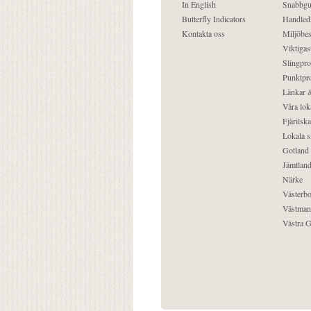
In English
Snabbgu
Butterfly Indicators
Handled
Kontakta oss
Miljöbes
Viktigast
Slingpro
Punktpro
Länkar &
Våra lok
Fjärilska
Lokala s
Gotland
Jämtlan
Närke
Västerbo
Västman
Västra G