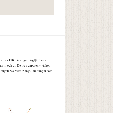
110
v cirka
i Sverige. Dagfjärilarna
s in och ut. De tre benparen (två hos
färgstarka brett triangulära vingar som