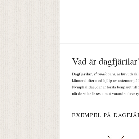
Vad är dagfjärilar
Dagfjärilar
,
rhopalocera
, är huvudsakl
känner dofter med hjälp av antenner på 
Nymphalidae, där är första benparet till
när de vilar är resta mot varandra över r
EXEMPEL PÅ DAGFJÄ