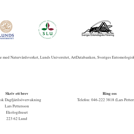
te med Naturvårdsverket, Lunds Universitet, ArtDatabanken, Sveriges Entomologis
Skriv ett brev
Ring oss
sk Dagfjärilsövervakning
Telefon: 046-222 3818 (Lars Petter
Lars Pettersson
Ekologihuset
223 62 Lund