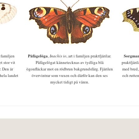
Påfågelöga
Sorgman
 i familjen
,
Inachis io
, art i familjen praktfjärilar.
t stor vit
Påfågelögat kännetecknas av tydliga blå
praktfjäri
r. Den är
ögonfläckar mot en rödbrun bakgrundsfärg. Fjärilen
med bred,
 hela landet
övervintrar som vuxen och därför kan den ses
och rutten
mycket tidigt på våren.