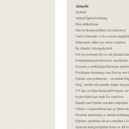
Aktuellt
Nyheter
Aktuell fjärilsforskning
Hela artikellistan
Om forskningsartiklar och referenser
Varför förlorade vi tre svenska dagfjäri
Slingrande slåtter ger större variation
En öländsk blåvingehybrid
Det nya normala får oss att glömma hur
Fortplantningsproblem hos rapsfjärilar 
Svenska svartfläckiga blåvingar sprider 
Förskjuten blomning som försvar mot fj
Fjärilar som pollinerare – en laddad frå
Färg, storlek och genetik skiljer skogs
UV-ljus avslöjar busksnabbvingens lar
Sydrovfjäril har smak för stadslivet
Handel med fjärilar omsätter miljontals 
Vätska i vingmembran kan ge fjärilsvin
Drastisk minskning av danska habitatsp
Fjärilars spridning till nya områden i
Spanska kamgräsfjärilar hotas av allt t