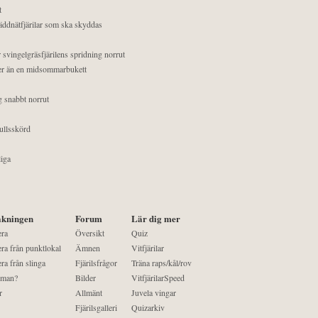
t
äddnätfjärilar som ska skyddas
 svingelgräsfjärilens spridning norrut
mer än en midsommarbukett
g snabbt norrut
ullsskörd
liga
kningen
Forum
Lär dig mer
era
Översikt
Quiz
ra från punktlokal
Ämnen
Vitfjärilar
ra från slinga
Fjärilsfrågor
Träna raps/kål/rov
 man?
Bilder
VitfjärilarSpeed
r
Allmänt
Juvela vingar
Fjärilsgalleri
Quizarkiv