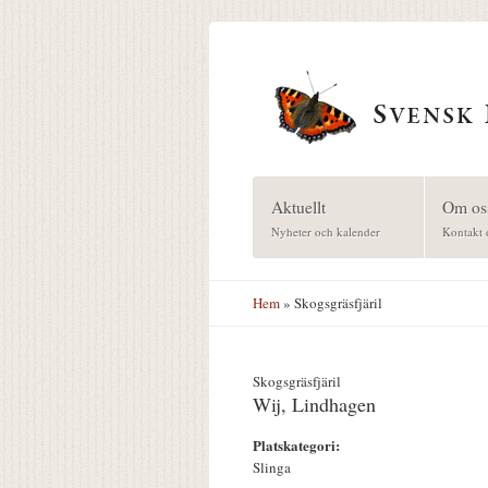
Hoppa till huvudinnehåll
Aktuellt
Om os
Nyheter och kalender
Kontakt 
Hem
» Skogsgräsfjäril
Skogsgräsfjäril
Wij, Lindhagen
Platskategori:
Slinga