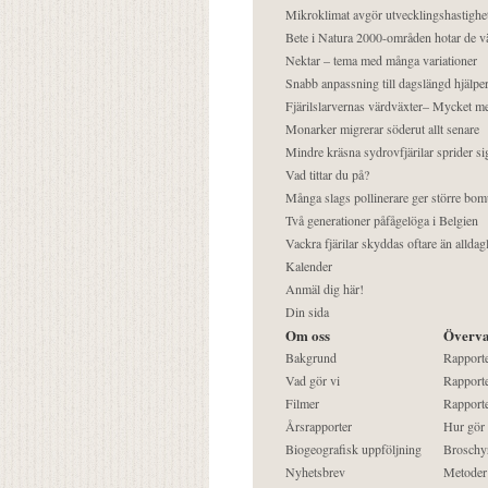
Mikroklimat avgör utvecklingshastighe
Bete i Natura 2000-områden hotar de v
Nektar – tema med många variationer
Snabb anpassning till dagslängd hjälper
Fjärilslarvernas värdväxter– Mycket 
Monarker migrerar söderut allt senare
Mindre kräsna sydrovfjärilar sprider si
Vad tittar du på?
Många slags pollinerare ger större bom
Två generationer påfågelöga i Belgien
Vackra fjärilar skyddas oftare än alldag
Kalender
Anmäl dig här!
Din sida
Om oss
Överva
Bakgrund
Rapport
Vad gör vi
Rapporte
Filmer
Rapporte
Årsrapporter
Hur gör
Biogeografisk uppföljning
Broschy
Nyhetsbrev
Metoder