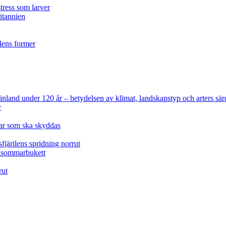
tress som larver
ritannien
ilens former
 Finland under 120 år
– betydelsen av klimat, landskapstyp och arters sär
r
lar som ska skyddas
fjärilens spridning norrut
idsommarbukett
rut