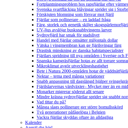
Fortplantningsproblem hos rapsfjärilar efter värmes
Svenska svartfläckiga blåvingar sprider sig i Storb
Förskjuten blomning som försvar mot fjäril
Fjärilar som pollinerare – en laddad fråga
Färg, storlek och genetik skiljer skogspärlemorfjär
UV-ljus avslöjar busksnabbvingens larver
Sydrovfjäril har smak för stadslivet
Handel med fjärilar omsätter miljontals dollar
Vätska i vingmembran kan ge fjärilsvingar färg
Drastisk minskning av danska habitatspecialister
Fjärilars spridning till nya områden i Sverige och
Spanska kamgräsfjärilar hotas av allt torrare somra
Mikroklimat avgör utvecklingshastighet
Bete i Natura 2000-områden hotar de väddnätfjäri
Nektar – tema med många variationer
Snabb anpassning till dagslängd hjälper svingelgräs
Fjärilslarvernas värdväxter– Mycket mer än en m
Monarker migrerar söderut allt senare
Mindre kräsna sydrovfjärilar sprider sig snabbt nor
Vad tittar du på?
Många slags pollinerare ger större bomullsskörd
Två generationer påfågelöga i Belgien
Vackra fjärilar skyddas oftare än alldagliga
Kalender
Anmäl dig här!