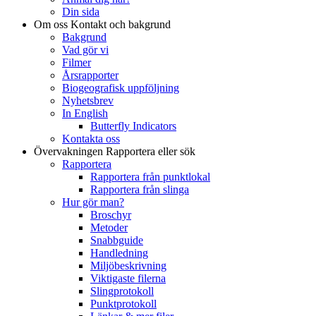
Din sida
Om oss
Kontakt och bakgrund
Bakgrund
Vad gör vi
Filmer
Årsrapporter
Biogeografisk uppföljning
Nyhetsbrev
In English
Butterfly Indicators
Kontakta oss
Övervakningen
Rapportera eller sök
Rapportera
Rapportera från punktlokal
Rapportera från slinga
Hur gör man?
Broschyr
Metoder
Snabbguide
Handledning
Miljöbeskrivning
Viktigaste filerna
Slingprotokoll
Punktprotokoll