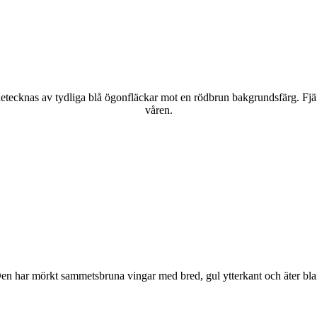
kännetecknas av tydliga blå ögonfläckar mot en rödbrun bakgrundsfärg. Fj
våren.
r. Den har mörkt sammetsbruna vingar med bred, gul ytterkant och äter bla