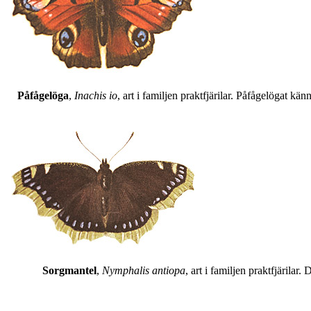
Påfågelöga
,
Inachis io
, art i familjen praktfjärilar. Påfågelögat 
Sorgmantel
,
Nymphalis antiopa
, art i familjen praktfjärila