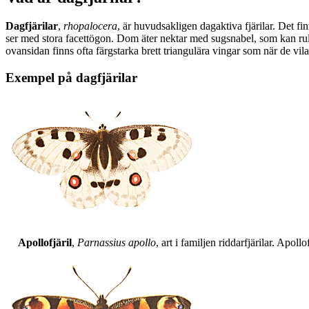
Dagfjärilar
,
rhopalocera
, är huvudsakligen dagaktiva fjärilar. Det fi
ser med stora facettögon. Dom äter nektar med sugsnabel, som kan rull
ovansidan finns ofta färgstarka brett triangulära vingar som när de vil
Exempel på dagfjärilar
Apollofjäril
,
Parnassius apollo
, art i familjen riddarfjärilar. Apol