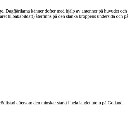
ge. Dagfjärilarna känner dofter med hjälp av antenner på huvudet och
ret tillbakabildat!) återfinns på den slanka kroppens undersida och på
är rödlistad eftersom den minskar starkt i hela landet utom på Gotland.