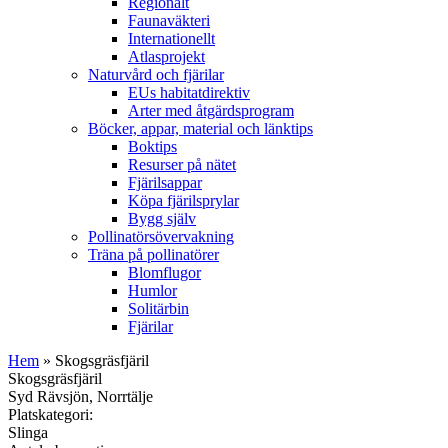
Regionalt
Faunaväkteri
Internationellt
Atlasprojekt
Naturvård och fjärilar
EUs habitatdirektiv
Arter med åtgärdsprogram
Böcker, appar, material och länktips
Boktips
Resurser på nätet
Fjärilsappar
Köpa fjärilsprylar
Bygg själv
Pollinatörsövervakning
Träna på pollinatörer
Blomflugor
Humlor
Solitärbin
Fjärilar
Hem
» Skogsgräsfjäril
Skogsgräsfjäril
Syd Rävsjön, Norrtälje
Platskategori:
Slinga