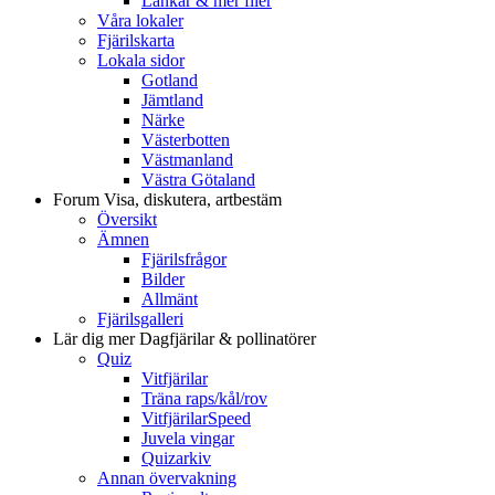
Länkar & mer filer
Våra lokaler
Fjärilskarta
Lokala sidor
Gotland
Jämtland
Närke
Västerbotten
Västmanland
Västra Götaland
Forum
Visa, diskutera, artbestäm
Översikt
Ämnen
Fjärilsfrågor
Bilder
Allmänt
Fjärilsgalleri
Lär dig mer
Dagfjärilar & pollinatörer
Quiz
Vitfjärilar
Träna raps/kål/rov
VitfjärilarSpeed
Juvela vingar
Quizarkiv
Annan övervakning