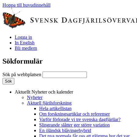
Hoppa till huvudinnehåll
Logga in
In English
Bli medlem
Sökformulär
Sök på webbplatsen
Aktuellt
Nyheter och kalender
Nyheter
Aktuell fjärilsforskning
Hela artikellistan
Om forskningsartiklar och referenser
Varför förlorade vi tre svenska dagfjärilar?
Slingrande slåtter ger större variation
En öländsk blåvingehybrid
Det nya normala får oss att glömma hur det var