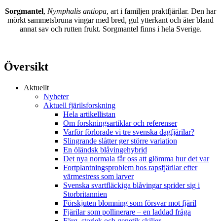
Sorgmantel
,
Nymphalis antiopa
, art i familjen praktfjärilar. Den har
mörkt sammetsbruna vingar med bred, gul ytterkant och äter bland
annat sav och rutten frukt. Sorgmantel finns i hela Sverige.
Översikt
Aktuellt
Nyheter
Aktuell fjärilsforskning
Hela artikellistan
Om forskningsartiklar och referenser
Varför förlorade vi tre svenska dagfjärilar?
Slingrande slåtter ger större variation
En öländsk blåvingehybrid
Det nya normala får oss att glömma hur det var
Fortplantningsproblem hos rapsfjärilar efter
värmestress som larver
Svenska svartfläckiga blåvingar sprider sig i
Storbritannien
Förskjuten blomning som försvar mot fjäril
Fjärilar som pollinerare – en laddad fråga
Färg, storlek och genetik skiljer