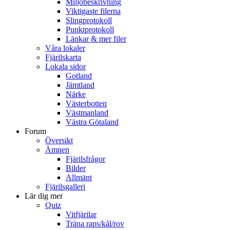
Miljöbeskrivning
Viktigaste filerna
Slingprotokoll
Punktprotokoll
Länkar & mer filer
Våra lokaler
Fjärilskarta
Lokala sidor
Gotland
Jämtland
Närke
Västerbotten
Västmanland
Västra Götaland
Forum
Översikt
Ämnen
Fjärilsfrågor
Bilder
Allmänt
Fjärilsgalleri
Lär dig mer
Quiz
Vitfjärilar
Träna raps/kål/rov