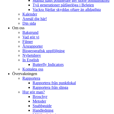
Många slags pollinerare ger större bomullsskörd
Två generationer påfågelöga i Belgien
Vackra fjärilar skyddas oftare än alldagliga
Kalender
Anmäl dig här!
Din sida
Om oss
Bakgrund
Vad gör vi
Filmer
Årsrapporter
Biogeografisk uppföljning
Nyhetsbrev
In English
Butterfly Indicators
Kontakta oss
Övervakningen
Rapportera
Rapportera från punktlokal
Rapportera från slinga
Hur gör man?
Broschyr
Metoder
Snabbguide
Handledning