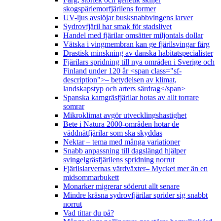
skogspärlemorfjärilens former
UV-ljus avslöjar busksnabbvingens larver
Sydrovfjäril har smak för stadslivet
Handel med fjärilar omsätter miljontals dollar
Vätska i vingmembran kan ge fjärilsvingar färg
Drastisk minskning av danska habitatspecialister
Fjärilars spridning till nya områden i Sverige och
Finland under 120 år <span class="sf-
description">– betydelsen av klimat,
landskapstyp och arters särdrag</span>
Spanska kamgräsfjärilar hotas av allt torrare
somrar
Mikroklimat avgör utvecklingshastighet
Bete i Natura 2000-områden hotar de
väddnätfjärilar som ska skyddas
Nektar – tema med många variationer
Snabb anpassning till dagslängd hjälper
svingelgräsfjärilens spridning norrut
Fjärilslarvernas värdväxter– Mycket mer än en
midsommarbukett
Monarker migrerar söderut allt senare
Mindre kräsna sydrovfjärilar sprider sig snabbt
norrut
Vad tittar du på?