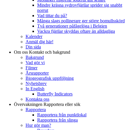
Mindre kräsna sydrovfjärilar sprider sig snabbt
norrut
Vad tittar du på?
Många slags pollinerare ger större bomullsskörd
Två generationer påfågelöga i Belgien
Vackra fjärilar skyddas oftare än alldagliga
Kalender
Anmäl dig här!
Din sida
Om oss
Kontakt och bakgrund
Bakgrund
Vad gör vi
Filmer
Årsrapporter
Biogeografisk uppföljning
Nyhetsbrev
In English
Butterfly Indicators
Kontakta oss
Övervakningen
Rapportera eller sök
Rapportera
Rapportera från punktlokal
Rapportera från slinga
Hur gör man?