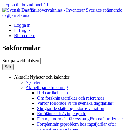
Hoppa till huvudinnehåll
Logga in
In English
Bli medlem
Sökformulär
Sök på webbplatsen
Aktuellt
Nyheter och kalender
Nyheter
Aktuell fjärilsforskning
Hela artikellistan
Om forskningsartiklar och referenser
Varför förlorade vi tre svenska dagfjärilar?
Slingrande slåtter ger större variation
En öländsk blåvingehybrid
Det nya normala får oss att glömma hur det var
Fortplantningsproblem hos rapsfjärilar efter
värmestress som larver