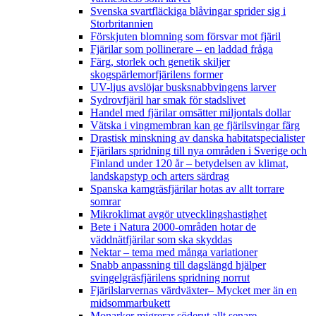
Svenska svartfläckiga blåvingar sprider sig i
Storbritannien
Förskjuten blomning som försvar mot fjäril
Fjärilar som pollinerare – en laddad fråga
Färg, storlek och genetik skiljer
skogspärlemorfjärilens former
UV-ljus avslöjar busksnabbvingens larver
Sydrovfjäril har smak för stadslivet
Handel med fjärilar omsätter miljontals dollar
Vätska i vingmembran kan ge fjärilsvingar färg
Drastisk minskning av danska habitatspecialister
Fjärilars spridning till nya områden i Sverige och
Finland under 120 år
– betydelsen av klimat,
landskapstyp och arters särdrag
Spanska kamgräsfjärilar hotas av allt torrare
somrar
Mikroklimat avgör utvecklingshastighet
Bete i Natura 2000-områden hotar de
väddnätfjärilar som ska skyddas
Nektar – tema med många variationer
Snabb anpassning till dagslängd hjälper
svingelgräsfjärilens spridning norrut
Fjärilslarvernas värdväxter– Mycket mer än en
midsommarbukett
Monarker migrerar söderut allt senare