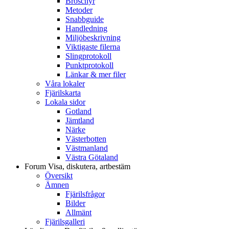
Broschyr
Metoder
Snabbguide
Handledning
Miljöbeskrivning
Viktigaste filerna
Slingprotokoll
Punktprotokoll
Länkar & mer filer
Våra lokaler
Fjärilskarta
Lokala sidor
Gotland
Jämtland
Närke
Västerbotten
Västmanland
Västra Götaland
Forum
Visa, diskutera, artbestäm
Översikt
Ämnen
Fjärilsfrågor
Bilder
Allmänt
Fjärilsgalleri