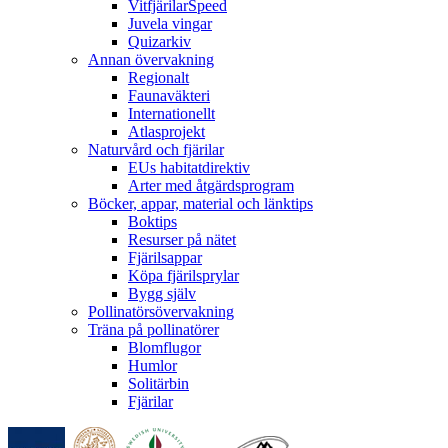
VitfjärilarSpeed
Juvela vingar
Quizarkiv
Annan övervakning
Regionalt
Faunaväkteri
Internationellt
Atlasprojekt
Naturvård och fjärilar
EUs habitatdirektiv
Arter med åtgärdsprogram
Böcker, appar, material och länktips
Boktips
Resurser på nätet
Fjärilsappar
Köpa fjärilsprylar
Bygg själv
Pollinatörsövervakning
Träna på pollinatörer
Blomflugor
Humlor
Solitärbin
Fjärilar