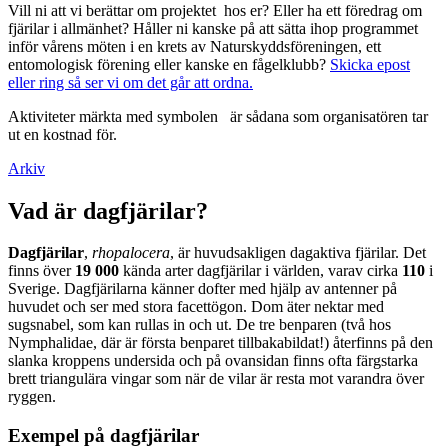
Vill ni att vi berättar om projektet hos er? Eller ha ett föredrag om
fjärilar i allmänhet? Håller ni kanske på att sätta ihop programmet
inför vårens möten i en krets av Naturskyddsföreningen, ett
entomologisk förening eller kanske en fågelklubb?
Skicka epost
eller ring så ser vi om det går att ordna.
Aktiviteter märkta med symbolen
är sådana som organisatören tar
ut en kostnad för.
Arkiv
Vad är dagfjärilar?
Dagfjärilar
,
rhopalocera
, är huvudsakligen dagaktiva fjärilar. Det
finns över
19 000
kända arter dagfjärilar i världen, varav cirka
110
i
Sverige. Dagfjärilarna känner dofter med hjälp av antenner på
huvudet och ser med stora facettögon. Dom äter nektar med
sugsnabel, som kan rullas in och ut. De tre benparen (två hos
Nymphalidae, där är första benparet tillbakabildat!) återfinns på den
slanka kroppens undersida och på ovansidan finns ofta färgstarka
brett triangulära vingar som när de vilar är resta mot varandra över
ryggen.
Exempel på dagfjärilar