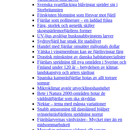
Svenska svartfläckiga blåvingar sprider sig i
Storbritannien
Förskjuten blomning som försvar mot fjäril
Fjärilar som pollinerare – en laddad fråga
Färg, storlek och genetik skiljer
skogspärlemorfjärilens former
UV-ljus avslöjar busksnabbvingens larver
Sydrovfjäril har smak för stadslivet
Handel med fjärilar omsätter miljontals dollar
Vätska i vingmembran kan ge fjärilsvingar färg
Drastisk minskning av danska habitatspecialister
Fjärilars spridning till nya områden i Sverige och
Finland under 120 år
– betydelsen av klimat,
landskapstyp och arters särdrag
Spanska kamgräsfjärilar hotas av allt torrare
somrar
Mikroklimat avgör utvecklingshastighet
Bete i Natura 2000-områden hotar de
väddnätfjärilar som ska skyddas
Nektar – tema med många variationer
Snabb anpassning till dagslängd hjälper
svingelgräsfjärilens spridning norrut
Fjärilslarvernas värdväxter– Mycket mer än en
midsommarbukett
Monarker migrerar söderut allt senare