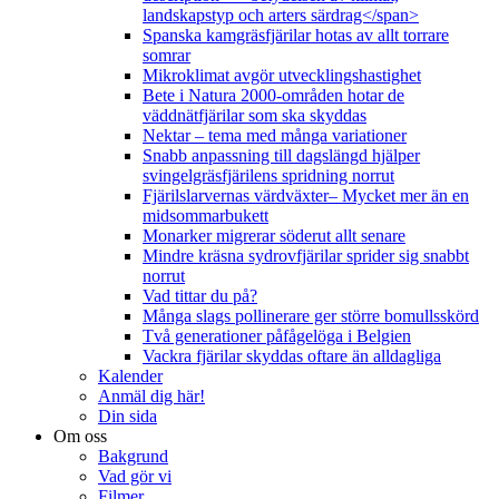
landskapstyp och arters särdrag</span>
Spanska kamgräsfjärilar hotas av allt torrare
somrar
Mikroklimat avgör utvecklingshastighet
Bete i Natura 2000-områden hotar de
väddnätfjärilar som ska skyddas
Nektar – tema med många variationer
Snabb anpassning till dagslängd hjälper
svingelgräsfjärilens spridning norrut
Fjärilslarvernas värdväxter– Mycket mer än en
midsommarbukett
Monarker migrerar söderut allt senare
Mindre kräsna sydrovfjärilar sprider sig snabbt
norrut
Vad tittar du på?
Många slags pollinerare ger större bomullsskörd
Två generationer påfågelöga i Belgien
Vackra fjärilar skyddas oftare än alldagliga
Kalender
Anmäl dig här!
Din sida
Om oss
Bakgrund
Vad gör vi
Filmer