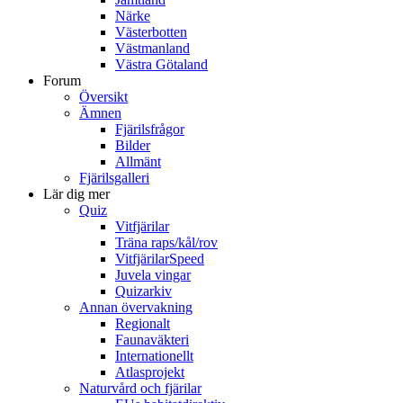
Närke
Västerbotten
Västmanland
Västra Götaland
Forum
Översikt
Ämnen
Fjärilsfrågor
Bilder
Allmänt
Fjärilsgalleri
Lär dig mer
Quiz
Vitfjärilar
Träna raps/kål/rov
VitfjärilarSpeed
Juvela vingar
Quizarkiv
Annan övervakning
Regionalt
Faunaväkteri
Internationellt
Atlasprojekt
Naturvård och fjärilar