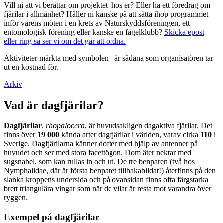
Vill ni att vi berättar om projektet hos er? Eller ha ett föredrag om
fjärilar i allmänhet? Håller ni kanske på att sätta ihop programmet
inför vårens möten i en krets av Naturskyddsföreningen, ett
entomologisk förening eller kanske en fågelklubb?
Skicka epost
eller ring så ser vi om det går att ordna.
Aktiviteter märkta med symbolen
är sådana som organisatören tar
ut en kostnad för.
Arkiv
Vad är dagfjärilar?
Dagfjärilar
,
rhopalocera
, är huvudsakligen dagaktiva fjärilar. Det
finns över
19 000
kända arter dagfjärilar i världen, varav cirka
110
i
Sverige. Dagfjärilarna känner dofter med hjälp av antenner på
huvudet och ser med stora facettögon. Dom äter nektar med
sugsnabel, som kan rullas in och ut. De tre benparen (två hos
Nymphalidae, där är första benparet tillbakabildat!) återfinns på den
slanka kroppens undersida och på ovansidan finns ofta färgstarka
brett triangulära vingar som när de vilar är resta mot varandra över
ryggen.
Exempel på dagfjärilar