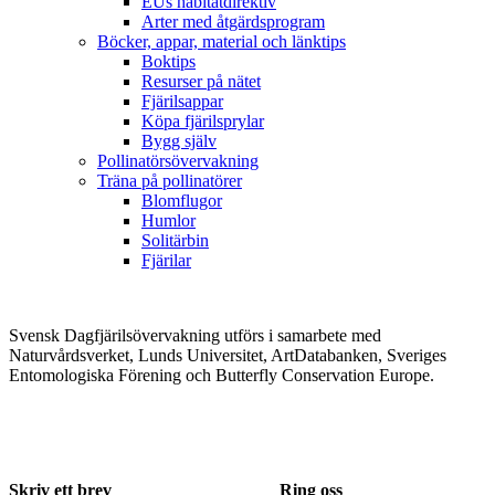
EUs habitatdirektiv
Arter med åtgärdsprogram
Böcker, appar, material och länktips
Boktips
Resurser på nätet
Fjärilsappar
Köpa fjärilsprylar
Bygg själv
Pollinatörsövervakning
Träna på pollinatörer
Blomflugor
Humlor
Solitärbin
Fjärilar
Svensk Dagfjärilsövervakning utförs i samarbete med
Naturvårdsverket, Lunds Universitet, ArtDatabanken, Sveriges
Entomologiska Förening och Butterfly Conservation Europe.
Skriv ett brev
Ring oss