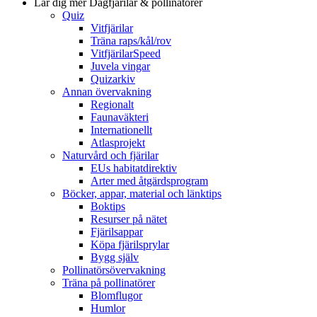
Lär dig mer
Dagfjärilar & pollinatörer
Quiz
Vitfjärilar
Träna raps/kål/rov
VitfjärilarSpeed
Juvela vingar
Quizarkiv
Annan övervakning
Regionalt
Faunaväkteri
Internationellt
Atlasprojekt
Naturvård och fjärilar
EUs habitatdirektiv
Arter med åtgärdsprogram
Böcker, appar, material och länktips
Boktips
Resurser på nätet
Fjärilsappar
Köpa fjärilsprylar
Bygg själv
Pollinatörsövervakning
Träna på pollinatörer
Blomflugor
Humlor