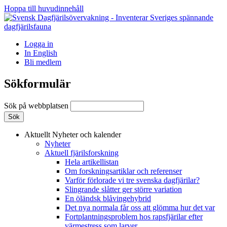
Hoppa till huvudinnehåll
Logga in
In English
Bli medlem
Sökformulär
Sök på webbplatsen
Aktuellt
Nyheter och kalender
Nyheter
Aktuell fjärilsforskning
Hela artikellistan
Om forskningsartiklar och referenser
Varför förlorade vi tre svenska dagfjärilar?
Slingrande slåtter ger större variation
En öländsk blåvingehybrid
Det nya normala får oss att glömma hur det var
Fortplantningsproblem hos rapsfjärilar efter
värmestress som larver