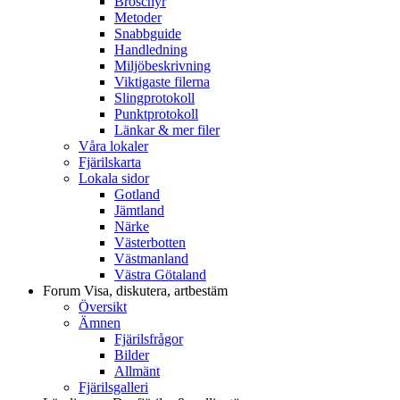
Broschyr
Metoder
Snabbguide
Handledning
Miljöbeskrivning
Viktigaste filerna
Slingprotokoll
Punktprotokoll
Länkar & mer filer
Våra lokaler
Fjärilskarta
Lokala sidor
Gotland
Jämtland
Närke
Västerbotten
Västmanland
Västra Götaland
Forum
Visa, diskutera, artbestäm
Översikt
Ämnen
Fjärilsfrågor
Bilder
Allmänt
Fjärilsgalleri