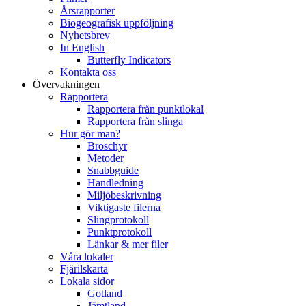
Årsrapporter
Biogeografisk uppföljning
Nyhetsbrev
In English
Butterfly Indicators
Kontakta oss
Övervakningen
Rapportera
Rapportera från punktlokal
Rapportera från slinga
Hur gör man?
Broschyr
Metoder
Snabbguide
Handledning
Miljöbeskrivning
Viktigaste filerna
Slingprotokoll
Punktprotokoll
Länkar & mer filer
Våra lokaler
Fjärilskarta
Lokala sidor
Gotland
Jämtland