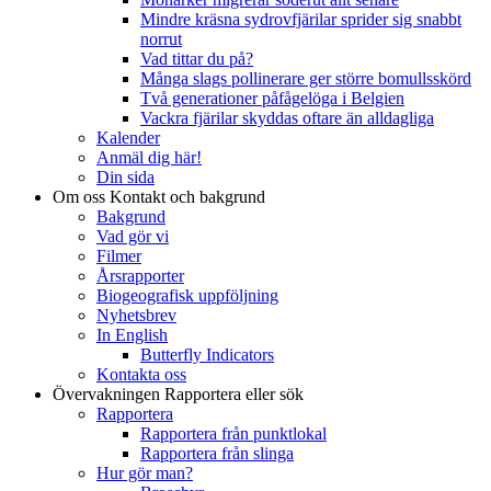
Mindre kräsna sydrovfjärilar sprider sig snabbt
norrut
Vad tittar du på?
Många slags pollinerare ger större bomullsskörd
Två generationer påfågelöga i Belgien
Vackra fjärilar skyddas oftare än alldagliga
Kalender
Anmäl dig här!
Din sida
Om oss
Kontakt och bakgrund
Bakgrund
Vad gör vi
Filmer
Årsrapporter
Biogeografisk uppföljning
Nyhetsbrev
In English
Butterfly Indicators
Kontakta oss
Övervakningen
Rapportera eller sök
Rapportera
Rapportera från punktlokal
Rapportera från slinga
Hur gör man?