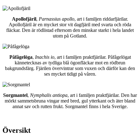
Apollofjäril
,
Parnassius apollo
, art i familjen riddarfjärilar.
Apollofjäril är en mycket stor vit dagfjäril med svarta och röda
fläckar. Den är rödlistad eftersom den minskar starkt i hela landet
utom på Gotland.
Påfågelöga
,
Inachis io
, art i familjen praktfjärilar. Påfågelögat
kännetecknas av tydliga blå ögonfläckar mot en rödbrun
bakgrundsfärg. Fjärilen övervintrar som vuxen och därför kan den
ses mycket tidigt på våren.
Sorgmantel
,
Nymphalis antiopa
, art i familjen praktfjärilar. Den har
mörkt sammetsbruna vingar med bred, gul ytterkant och äter bland
annat sav och rutten frukt. Sorgmantel finns i hela Sverige.
Översikt