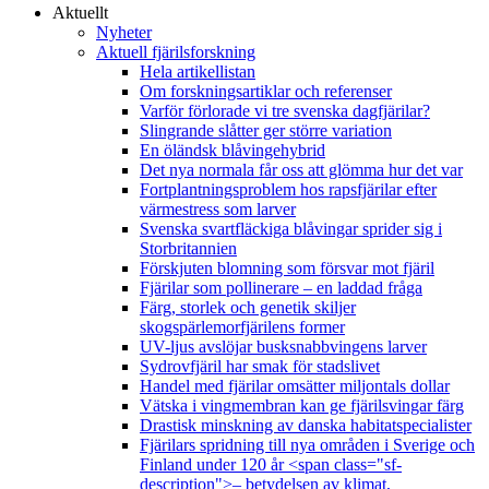
Aktuellt
Nyheter
Aktuell fjärilsforskning
Hela artikellistan
Om forskningsartiklar och referenser
Varför förlorade vi tre svenska dagfjärilar?
Slingrande slåtter ger större variation
En öländsk blåvingehybrid
Det nya normala får oss att glömma hur det var
Fortplantningsproblem hos rapsfjärilar efter
värmestress som larver
Svenska svartfläckiga blåvingar sprider sig i
Storbritannien
Förskjuten blomning som försvar mot fjäril
Fjärilar som pollinerare – en laddad fråga
Färg, storlek och genetik skiljer
skogspärlemorfjärilens former
UV-ljus avslöjar busksnabbvingens larver
Sydrovfjäril har smak för stadslivet
Handel med fjärilar omsätter miljontals dollar
Vätska i vingmembran kan ge fjärilsvingar färg
Drastisk minskning av danska habitatspecialister
Fjärilars spridning till nya områden i Sverige och
Finland under 120 år <span class="sf-
description">– betydelsen av klimat,