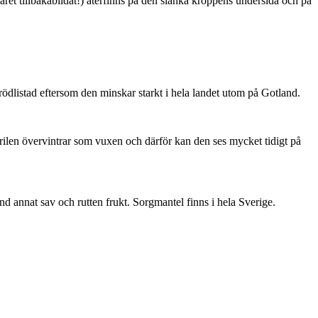
ret tillbakabildat!) återfinns på den slanka kroppens undersida och på
är rödlistad eftersom den minskar starkt i hela landet utom på Gotland.
ärilen övervintrar som vuxen och därför kan den ses mycket tidigt på
nd annat sav och rutten frukt. Sorgmantel finns i hela Sverige.