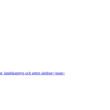
at, landskapstyp och arters särdrag</span>