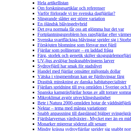
Hela artikellistan
Om forskningsartiklar och referenser
Varför förlorade vi tre svenska dagfjärilar?
Slingrande slåtter ger större variation
En öländsk blåvingehybrid
Det nya normala får oss att glömma hur det var
Fortplantningsproblem hos rapsfjärilar efter värmes
Svenska svartfläckiga blåvingar sprider sig i Storb
Förskjuten blomning som försvar mot fjäril
Fjärilar som pollinerare – en laddad fråga
Färg, storlek och genetik skiljer skogspärlemorfjär
UV-ljus avslöjar busksnabbvingens larver
Sydrovfjäril har smak för stadslivet
Handel med fjärilar omsätter miljontals dollar
Vätska i vingmembran kan ge fjärilsvingar färg
Drastisk minskning av danska habitatspecialister
Fjärilars spridning till nya områden i Sverige och
Spanska kamgräsfjärilar hotas av allt torrare somra
Mikroklimat avgör utvecklingshastighet
Bete i Natura 2000-områden hotar de väddnätfjäri
Nektar – tema med många variationer
Snabb anpassning till dagslängd hjälper svingelgräs
Fjärilslarvernas värdväxter– Mycket mer än en m
Monarker migrerar söderut allt senare
Mindre kräsna sydrovfjärilar sprider sig snabbt nor