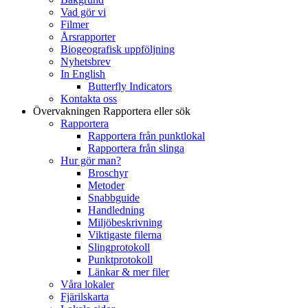
Vad gör vi
Filmer
Årsrapporter
Biogeografisk uppföljning
Nyhetsbrev
In English
Butterfly Indicators
Kontakta oss
Övervakningen
Rapportera eller sök
Rapportera
Rapportera från punktlokal
Rapportera från slinga
Hur gör man?
Broschyr
Metoder
Snabbguide
Handledning
Miljöbeskrivning
Viktigaste filerna
Slingprotokoll
Punktprotokoll
Länkar & mer filer
Våra lokaler
Fjärilskarta