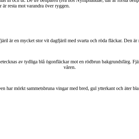
as in och ut. De tre benparen (två hos Nymphalidae, där är första benpa
ar är resta mot varandra över ryggen.
lofjäril är en mycket stor vit dagfjäril med svarta och röda fläckar. Den 
kännetecknas av tydliga blå ögonfläckar mot en rödbrun bakgrundsfärg. Fj
våren.
r. Den har mörkt sammetsbruna vingar med bred, gul ytterkant och äter bla