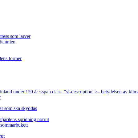
tress som larver
ritannien
ilens former
 Finland under 120 år <span class="sf-description">– betydelsen av klim
r
lar som ska skyddas
fjärilens spridning norrut
idsommarbukett
rut