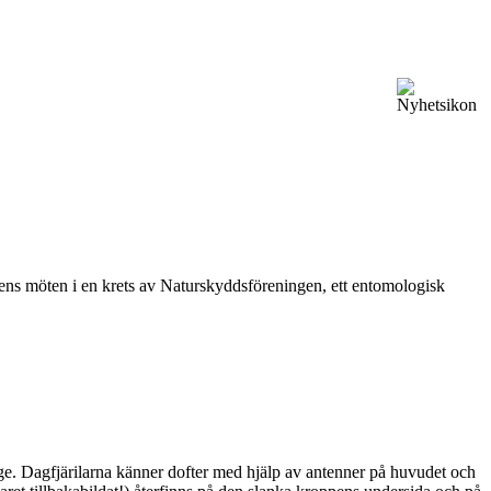
vårens möten i en krets av Naturskyddsföreningen, ett entomologisk
ge. Dagfjärilarna känner dofter med hjälp av antenner på huvudet och