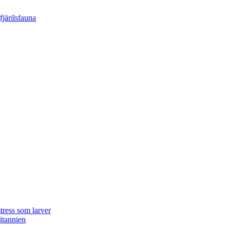
tress som larver
ritannien