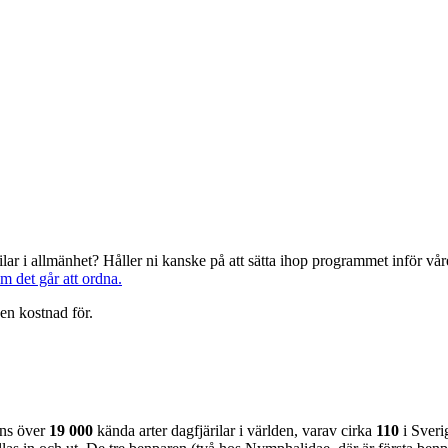
järilar i allmänhet? Håller ni kanske på att sätta ihop programmet inför 
om det går att ordna.
en kostnad för.
nns över
19 000
kända arter dagfjärilar i världen, varav cirka
110
i Sveri