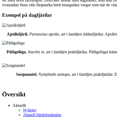
ser med stora facettögon. Dom äter nektar med sugsnabel, som kan rull
ovansidan finns ofta färgstarka brett triangulära vingar som när de vil
Exempel på dagfjärilar
Apollofjäril
,
Parnassius apollo
, art i familjen riddarfjärilar. Apol
Påfågelöga
,
Inachis io
, art i familjen praktfjärilar. Påfågelögat 
Sorgmantel
,
Nymphalis antiopa
, art i familjen praktfjärila
Översikt
Aktuellt
Nyheter
Aktuell fjärilsforskning