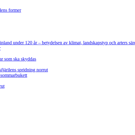
ilens former
 Finland under 120 år
– betydelsen av klimat, landskapstyp och arters sär
r
lar som ska skyddas
fjärilens spridning norrut
idsommarbukett
rut