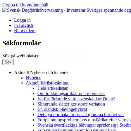
Hoppa till huvudinnehåll
Logga in
In English
Bli medlem
Sökformulär
Sök på webbplatsen
Aktuellt
Nyheter och kalender
Nyheter
Aktuell fjärilsforskning
Hela artikellistan
Om forskningsartiklar och referenser
Varför förlorade vi tre svenska dagfjärilar?
Slingrande slåtter ger större variation
En öländsk blåvingehybrid
Det nya normala får oss att glömma hur det var
Fortplantningsproblem hos rapsfjärilar efter värmes
Svenska svartfläckiga blåvingar sprider sig i Storb
Förskjuten blomning som försvar mot fjäril