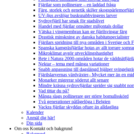
Fjärilar som pollinerare – en laddad fråga
Färg, storlek och genetik skiljer skogspärlemorfjär
UV-ljus avslöjar busksnabbvingens larver
Sydrovfjäril har smak för stadslivet
Handel med fjärilar omsätter miljontals dollar
Vätska i vingmembran kan ge fjärilsvingar färg
Drastisk minskning av danska habitatspecialister
Fjärilars spridning till nya områden i Sverige och
Spanska kamgräsfjärilar hotas av allt torrare somra
Mikroklimat avgör utvecklingshastighet
Bete i Natura 2000-områden hotar de väddnätfjäri
Nektar – tema med många variationer
Snabb anpassning till dagslängd hjälper svingelgräs
Fjärilslarvernas värdväxter– Mycket mer än en m
Monarker migrerar söderut allt senare
Mindre kräsna sydrovfjärilar sprider sig snabbt nor
Vad tittar du på?
Många slags pollinerare ger större bomullsskörd
Två generationer påfågelöga i Belgien
Vackra fjärilar skyddas oftare än alldagliga
Kalender
Anmäl dig här!
Din sida
Om oss
Kontakt och bakgrund
Bakgrund