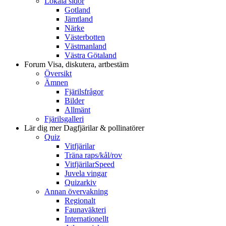
Lokala sidor
Gotland
Jämtland
Närke
Västerbotten
Västmanland
Västra Götaland
Forum
Visa, diskutera, artbestäm
Översikt
Ämnen
Fjärilsfrågor
Bilder
Allmänt
Fjärilsgalleri
Lär dig mer
Dagfjärilar & pollinatörer
Quiz
Vitfjärilar
Träna raps/kål/rov
VitfjärilarSpeed
Juvela vingar
Quizarkiv
Annan övervakning
Regionalt
Faunaväkteri
Internationellt