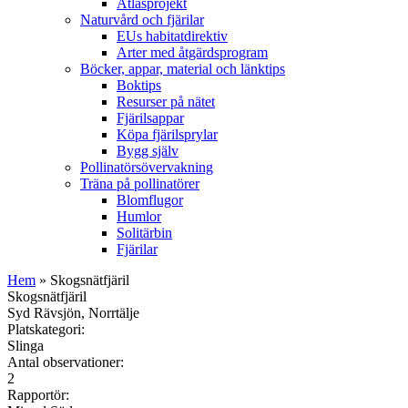
Atlasprojekt
Naturvård och fjärilar
EUs habitatdirektiv
Arter med åtgärdsprogram
Böcker, appar, material och länktips
Boktips
Resurser på nätet
Fjärilsappar
Köpa fjärilsprylar
Bygg själv
Pollinatörsövervakning
Träna på pollinatörer
Blomflugor
Humlor
Solitärbin
Fjärilar
Hem
» Skogsnätfjäril
Skogsnätfjäril
Syd Rävsjön, Norrtälje
Platskategori:
Slinga
Antal observationer:
2
Rapportör: