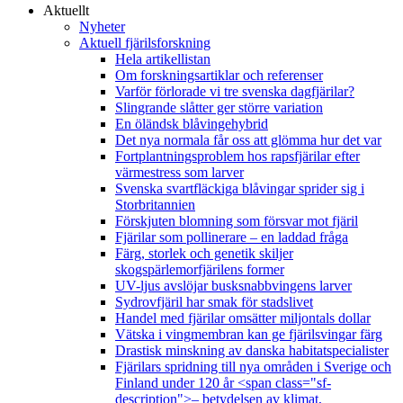
Aktuellt
Nyheter
Aktuell fjärilsforskning
Hela artikellistan
Om forskningsartiklar och referenser
Varför förlorade vi tre svenska dagfjärilar?
Slingrande slåtter ger större variation
En öländsk blåvingehybrid
Det nya normala får oss att glömma hur det var
Fortplantningsproblem hos rapsfjärilar efter
värmestress som larver
Svenska svartfläckiga blåvingar sprider sig i
Storbritannien
Förskjuten blomning som försvar mot fjäril
Fjärilar som pollinerare – en laddad fråga
Färg, storlek och genetik skiljer
skogspärlemorfjärilens former
UV-ljus avslöjar busksnabbvingens larver
Sydrovfjäril har smak för stadslivet
Handel med fjärilar omsätter miljontals dollar
Vätska i vingmembran kan ge fjärilsvingar färg
Drastisk minskning av danska habitatspecialister
Fjärilars spridning till nya områden i Sverige och
Finland under 120 år <span class="sf-
description">– betydelsen av klimat,