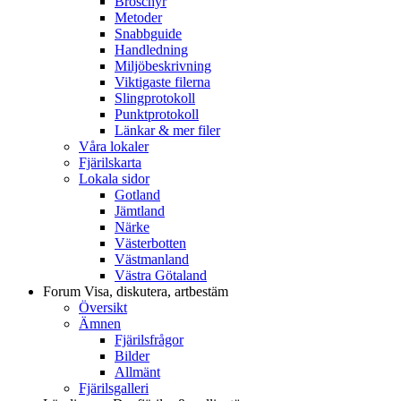
Broschyr
Metoder
Snabbguide
Handledning
Miljöbeskrivning
Viktigaste filerna
Slingprotokoll
Punktprotokoll
Länkar & mer filer
Våra lokaler
Fjärilskarta
Lokala sidor
Gotland
Jämtland
Närke
Västerbotten
Västmanland
Västra Götaland
Forum
Visa, diskutera, artbestäm
Översikt
Ämnen
Fjärilsfrågor
Bilder
Allmänt
Fjärilsgalleri