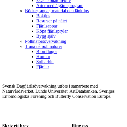
EUs habitatdirektiv
Arter med åtgärdsprogram
Böcker, appar, material och länktips
Boktips
Resurser på nätet
Fjärilsappar
Köpa fjärilsprylar
Bygg själv
Pollinatörsövervakning
Träna på pollinatörer
Blomflugor
Humlor
Solitärbin
Fjärilar
Svensk Dagfjärilsövervakning utförs i samarbete med
Naturvårdsverket, Lunds Universitet, ArtDatabanken, Sveriges
Entomologiska Förening och Butterfly Conservation Europe.
Skriv ett brev
Ring oss