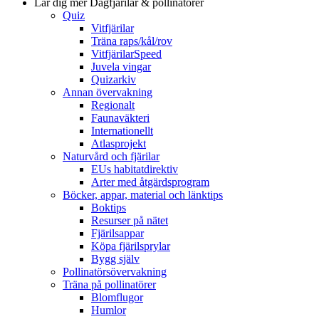
Lär dig mer
Dagfjärilar & pollinatörer
Quiz
Vitfjärilar
Träna raps/kål/rov
VitfjärilarSpeed
Juvela vingar
Quizarkiv
Annan övervakning
Regionalt
Faunaväkteri
Internationellt
Atlasprojekt
Naturvård och fjärilar
EUs habitatdirektiv
Arter med åtgärdsprogram
Böcker, appar, material och länktips
Boktips
Resurser på nätet
Fjärilsappar
Köpa fjärilsprylar
Bygg själv
Pollinatörsövervakning
Träna på pollinatörer
Blomflugor
Humlor