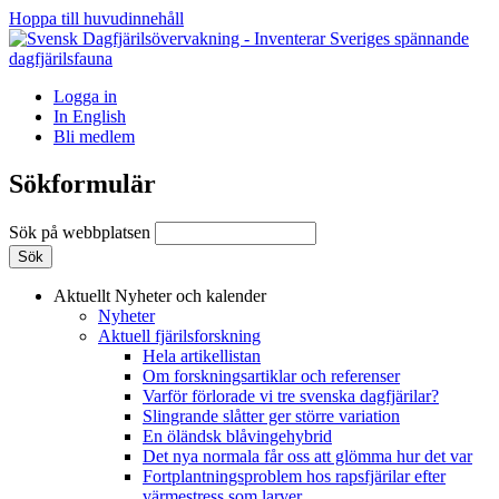
Hoppa till huvudinnehåll
Logga in
In English
Bli medlem
Sökformulär
Sök på webbplatsen
Aktuellt
Nyheter och kalender
Nyheter
Aktuell fjärilsforskning
Hela artikellistan
Om forskningsartiklar och referenser
Varför förlorade vi tre svenska dagfjärilar?
Slingrande slåtter ger större variation
En öländsk blåvingehybrid
Det nya normala får oss att glömma hur det var
Fortplantningsproblem hos rapsfjärilar efter
värmestress som larver