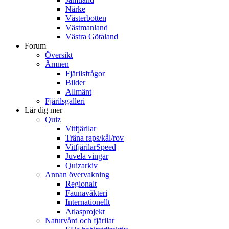
Närke
Västerbotten
Västmanland
Västra Götaland
Forum
Översikt
Ämnen
Fjärilsfrågor
Bilder
Allmänt
Fjärilsgalleri
Lär dig mer
Quiz
Vitfjärilar
Träna raps/kål/rov
VitfjärilarSpeed
Juvela vingar
Quizarkiv
Annan övervakning
Regionalt
Faunaväkteri
Internationellt
Atlasprojekt
Naturvård och fjärilar