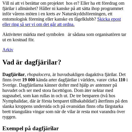
Vill ni att vi berättar om projektet hos er? Eller ha ett föredrag om
fjärilar i allmänhet? Håller ni kanske på att sätta ihop programmet
inför vårens möten i en krets av Naturskyddsföreningen, ett
entomologisk förening eller kanske en fågelklubb?
Skicka epost
eller ring så ser vi om det går att ordna.
Aktiviteter märkta med symbolen
är sådana som organisatören tar
ut en kostnad för.
Arkiv
Vad är dagfjärilar?
Dagfjärilar
,
rhopalocera
, är huvudsakligen dagaktiva fjärilar. Det
finns över
19 000
kända arter dagfjärilar i världen, varav cirka
110
i
Sverige. Dagfjärilarna känner dofter med hjälp av antenner på
huvudet och ser med stora facettögon. Dom äter nektar med
sugsnabel, som kan rullas in och ut. De tre benparen (två hos
Nymphalidae, där är första benparet tillbakabildat!) återfinns på den
slanka kroppens undersida och på ovansidan finns ofta färgstarka
brett triangulära vingar som när de vilar är resta mot varandra över
ryggen.
Exempel på dagfjärilar