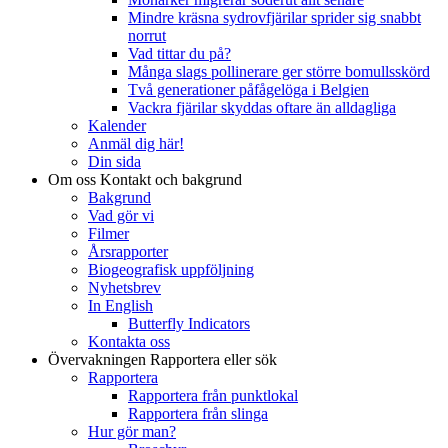
Mindre kräsna sydrovfjärilar sprider sig snabbt
norrut
Vad tittar du på?
Många slags pollinerare ger större bomullsskörd
Två generationer påfågelöga i Belgien
Vackra fjärilar skyddas oftare än alldagliga
Kalender
Anmäl dig här!
Din sida
Om oss
Kontakt och bakgrund
Bakgrund
Vad gör vi
Filmer
Årsrapporter
Biogeografisk uppföljning
Nyhetsbrev
In English
Butterfly Indicators
Kontakta oss
Övervakningen
Rapportera eller sök
Rapportera
Rapportera från punktlokal
Rapportera från slinga
Hur gör man?