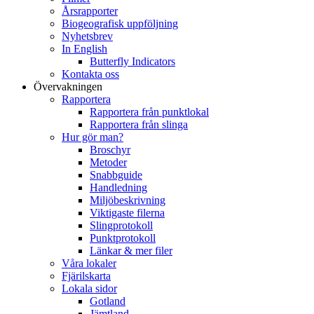
Årsrapporter
Biogeografisk uppföljning
Nyhetsbrev
In English
Butterfly Indicators
Kontakta oss
Övervakningen
Rapportera
Rapportera från punktlokal
Rapportera från slinga
Hur gör man?
Broschyr
Metoder
Snabbguide
Handledning
Miljöbeskrivning
Viktigaste filerna
Slingprotokoll
Punktprotokoll
Länkar & mer filer
Våra lokaler
Fjärilskarta
Lokala sidor
Gotland
Jämtland