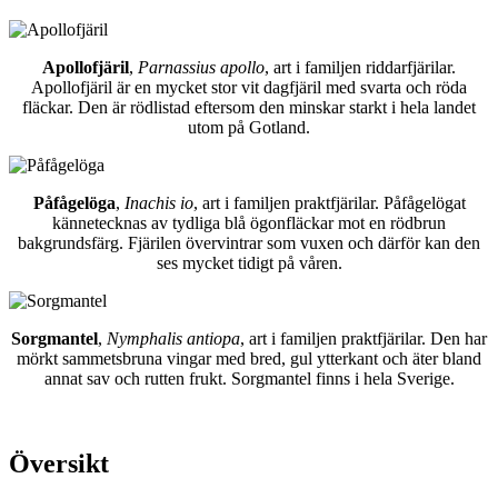
Apollofjäril
,
Parnassius apollo
, art i familjen riddarfjärilar.
Apollofjäril är en mycket stor vit dagfjäril med svarta och röda
fläckar. Den är rödlistad eftersom den minskar starkt i hela landet
utom på Gotland.
Påfågelöga
,
Inachis io
, art i familjen praktfjärilar. Påfågelögat
kännetecknas av tydliga blå ögonfläckar mot en rödbrun
bakgrundsfärg. Fjärilen övervintrar som vuxen och därför kan den
ses mycket tidigt på våren.
Sorgmantel
,
Nymphalis antiopa
, art i familjen praktfjärilar. Den har
mörkt sammetsbruna vingar med bred, gul ytterkant och äter bland
annat sav och rutten frukt. Sorgmantel finns i hela Sverige.
Översikt