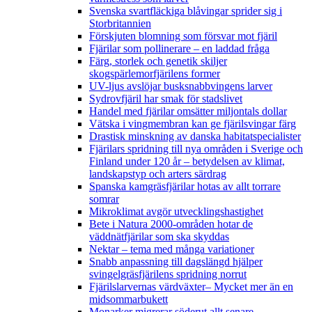
Svenska svartfläckiga blåvingar sprider sig i
Storbritannien
Förskjuten blomning som försvar mot fjäril
Fjärilar som pollinerare – en laddad fråga
Färg, storlek och genetik skiljer
skogspärlemorfjärilens former
UV-ljus avslöjar busksnabbvingens larver
Sydrovfjäril har smak för stadslivet
Handel med fjärilar omsätter miljontals dollar
Vätska i vingmembran kan ge fjärilsvingar färg
Drastisk minskning av danska habitatspecialister
Fjärilars spridning till nya områden i Sverige och
Finland under 120 år
– betydelsen av klimat,
landskapstyp och arters särdrag
Spanska kamgräsfjärilar hotas av allt torrare
somrar
Mikroklimat avgör utvecklingshastighet
Bete i Natura 2000-områden hotar de
väddnätfjärilar som ska skyddas
Nektar – tema med många variationer
Snabb anpassning till dagslängd hjälper
svingelgräsfjärilens spridning norrut
Fjärilslarvernas värdväxter– Mycket mer än en
midsommarbukett
Monarker migrerar söderut allt senare