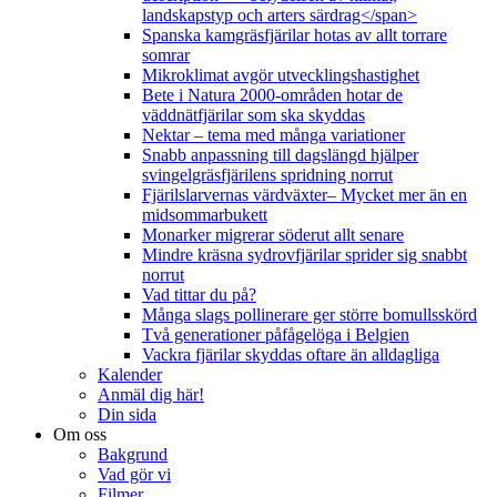
landskapstyp och arters särdrag</span>
Spanska kamgräsfjärilar hotas av allt torrare
somrar
Mikroklimat avgör utvecklingshastighet
Bete i Natura 2000-områden hotar de
väddnätfjärilar som ska skyddas
Nektar – tema med många variationer
Snabb anpassning till dagslängd hjälper
svingelgräsfjärilens spridning norrut
Fjärilslarvernas värdväxter– Mycket mer än en
midsommarbukett
Monarker migrerar söderut allt senare
Mindre kräsna sydrovfjärilar sprider sig snabbt
norrut
Vad tittar du på?
Många slags pollinerare ger större bomullsskörd
Två generationer påfågelöga i Belgien
Vackra fjärilar skyddas oftare än alldagliga
Kalender
Anmäl dig här!
Din sida
Om oss
Bakgrund
Vad gör vi
Filmer