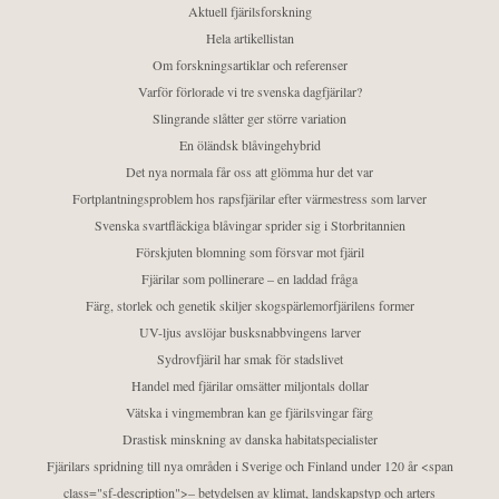
Aktuell fjärilsforskning
Hela artikellistan
Om forskningsartiklar och referenser
Varför förlorade vi tre svenska dagfjärilar?
Slingrande slåtter ger större variation
En öländsk blåvingehybrid
Det nya normala får oss att glömma hur det var
Fortplantningsproblem hos rapsfjärilar efter värmestress som larver
Svenska svartfläckiga blåvingar sprider sig i Storbritannien
Förskjuten blomning som försvar mot fjäril
Fjärilar som pollinerare – en laddad fråga
Färg, storlek och genetik skiljer skogspärlemorfjärilens former
UV-ljus avslöjar busksnabbvingens larver
Sydrovfjäril har smak för stadslivet
Handel med fjärilar omsätter miljontals dollar
Vätska i vingmembran kan ge fjärilsvingar färg
Drastisk minskning av danska habitatspecialister
Fjärilars spridning till nya områden i Sverige och Finland under 120 år <span
class="sf-description">– betydelsen av klimat, landskapstyp och arters