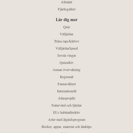
Allmänt
Fjärilsgalleri
Lär dig mer
Quiz
Vitfjärilar
Träna raps/kål/rov
VitfjärilarSpeed
Juvela vingar
Quizarkiv
Annan övervakning
Regionalt
Faunaväkteri
Internationellt
Atlasprojekt
Naturvård och fjärilar
EUs habitatdirektiv
Arter med åtgärdsprogram
Böcker, appar, material och länktips