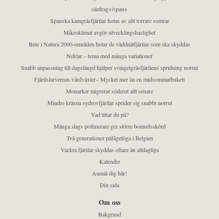
särdrag</span>
Spanska kamgräsfjärilar hotas av allt torrare somrar
Mikroklimat avgör utvecklingshastighet
Bete i Natura 2000-områden hotar de väddnätfjärilar som ska skyddas
Nektar – tema med många variationer
Snabb anpassning till dagslängd hjälper svingelgräsfjärilens spridning norrut
Fjärilslarvernas värdväxter– Mycket mer än en midsommarbukett
Monarker migrerar söderut allt senare
Mindre kräsna sydrovfjärilar sprider sig snabbt norrut
Vad tittar du på?
Många slags pollinerare ger större bomullsskörd
Två generationer påfågelöga i Belgien
Vackra fjärilar skyddas oftare än alldagliga
Kalender
Anmäl dig här!
Din sida
Om oss
Bakgrund