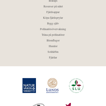
Boktips
Resurser på nätet
Fjärilsappar
Köpa fjärilsprylar
Bygg själv
Pollinatörsövervakning
Träna på pollinatörer
Blomflugor
Humlor
Solitärbin
Fjärilar