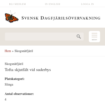
Hoppa till huvudinnehåll
BLI MEDLEM
IN ENGLISH
LOGGA IN
Sökformulär
Hem
» Skogsnätfjäril
Skogsnätfjäril
Tofta skjutfält vid suderbys
Platskategori:
Slinga
Antal observationer:
4