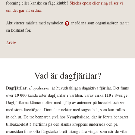
förening eller kanske en fågelklubb?
Skicka epost eller ring så ser vi
om det går att ordna.
Aktiviteter märkta med symbolen
är sådana som organisatören tar ut
en kostnad för.
Arkiv
Vad är dagfjärilar?
Dagfjärilar
,
rhopalocera
, är huvudsakligen dagaktiva fjärilar. Det finns
19 000
110
över
kända arter dagfjärilar i världen, varav cirka
i Sverige.
Dagfjärilarna känner dofter med hjälp av antenner på huvudet och ser
med stora facettögon. Dom äter nektar med sugsnabel, som kan rullas
in och ut. De tre benparen (två hos Nymphalidae, där är första benparet
tillbakabildat!) återfinns på den slanka kroppens undersida och på
ovansidan finns ofta färgstarka brett triangulära vingar som när de vilar