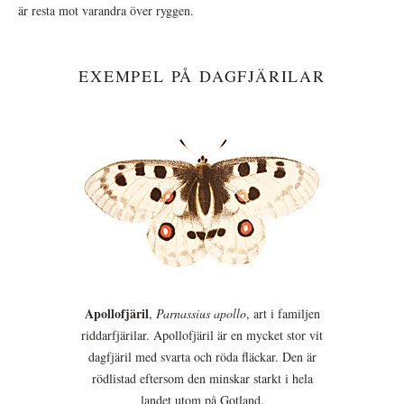
är resta mot varandra över ryggen.
EXEMPEL PÅ DAGFJÄRILAR
Apollofjäril
,
Parnassius apollo
, art i familjen
riddarfjärilar. Apollofjäril är en mycket stor vit
dagfjäril med svarta och röda fläckar. Den är
rödlistad eftersom den minskar starkt i hela
landet utom på Gotland.