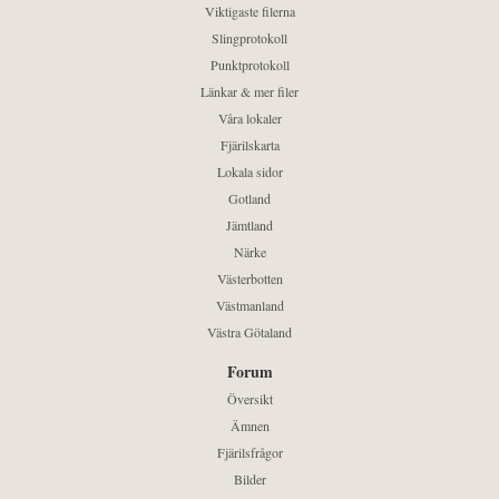
Viktigaste filerna
Slingprotokoll
Punktprotokoll
Länkar & mer filer
Våra lokaler
Fjärilskarta
Lokala sidor
Gotland
Jämtland
Närke
Västerbotten
Västmanland
Västra Götaland
Forum
Översikt
Ämnen
Fjärilsfrågor
Bilder