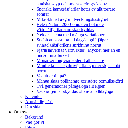
landskapstyp och arters särdrag</span>
Spanska kamgräsfjärilar hotas av allt torrare
somrar
Mikroklimat avgör utvecklingshastighet
Bete i Natura 2000-områden hotar de
väddnätfjärilar som ska skyddas
Nektar – tema med många variationer
Snabb anpassning till dagslängd hjälper
svingelgräsfjärilens spridning norrut
Fjärilslarvernas värdväxter– Mycket mer än en
midsommarbukett
Monarker migrerar söderut allt senare
Mindre kräsna sydrovfjärilar sprider sig snabbt
norrut
Vad tittar du på?
Många slags pollinerare ger större bomullsskörd
Två generationer påfågelöga i Belgien
Vackra fjärilar skyddas oftare än alldagliga
Kalender
Anmäl dig här!
Din sida
Om oss
Bakgrund
Vad gör vi
Filmer