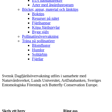
EUs habitatdirektiv
Arter med åtgärdsprogram
Böcker, appar, material och länktips
Boktips
Resurser på nätet
Fjärilsappar
Köpa fjärilsprylar
Bygg själv
Pollinatörsövervakning
Träna på pollinatörer
Blomflugor
Humlor
Solitärbin
Fjärilar
Svensk Dagfjärilsövervakning utförs i samarbete med
Naturvårdsverket, Lunds Universitet, ArtDatabanken, Sveriges
Entomologiska Förening och Butterfly Conservation Europe.
Skriv ett brev
Ring oss