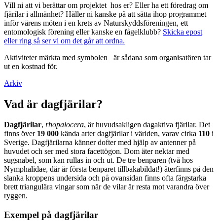
Vill ni att vi berättar om projektet hos er? Eller ha ett föredrag om
fjärilar i allmänhet? Håller ni kanske på att sätta ihop programmet
inför vårens möten i en krets av Naturskyddsföreningen, ett
entomologisk förening eller kanske en fågelklubb?
Skicka epost
eller ring så ser vi om det går att ordna.
Aktiviteter märkta med symbolen
är sådana som organisatören tar
ut en kostnad för.
Arkiv
Vad är dagfjärilar?
Dagfjärilar
,
rhopalocera
, är huvudsakligen dagaktiva fjärilar. Det
finns över
19 000
kända arter dagfjärilar i världen, varav cirka
110
i
Sverige. Dagfjärilarna känner dofter med hjälp av antenner på
huvudet och ser med stora facettögon. Dom äter nektar med
sugsnabel, som kan rullas in och ut. De tre benparen (två hos
Nymphalidae, där är första benparet tillbakabildat!) återfinns på den
slanka kroppens undersida och på ovansidan finns ofta färgstarka
brett triangulära vingar som när de vilar är resta mot varandra över
ryggen.
Exempel på dagfjärilar