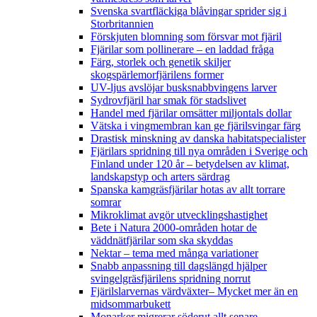
Svenska svartfläckiga blåvingar sprider sig i
Storbritannien
Förskjuten blomning som försvar mot fjäril
Fjärilar som pollinerare – en laddad fråga
Färg, storlek och genetik skiljer
skogspärlemorfjärilens former
UV-ljus avslöjar busksnabbvingens larver
Sydrovfjäril har smak för stadslivet
Handel med fjärilar omsätter miljontals dollar
Vätska i vingmembran kan ge fjärilsvingar färg
Drastisk minskning av danska habitatspecialister
Fjärilars spridning till nya områden i Sverige och
Finland under 120 år
– betydelsen av klimat,
landskapstyp och arters särdrag
Spanska kamgräsfjärilar hotas av allt torrare
somrar
Mikroklimat avgör utvecklingshastighet
Bete i Natura 2000-områden hotar de
väddnätfjärilar som ska skyddas
Nektar – tema med många variationer
Snabb anpassning till dagslängd hjälper
svingelgräsfjärilens spridning norrut
Fjärilslarvernas värdväxter– Mycket mer än en
midsommarbukett
Monarker migrerar söderut allt senare