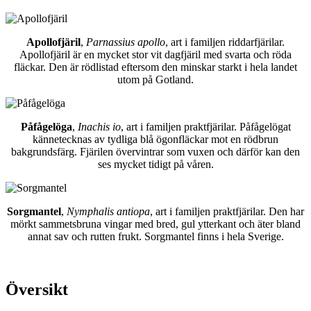
Apollofjäril
,
Parnassius apollo
, art i familjen riddarfjärilar.
Apollofjäril är en mycket stor vit dagfjäril med svarta och röda
fläckar. Den är rödlistad eftersom den minskar starkt i hela landet
utom på Gotland.
Påfågelöga
,
Inachis io
, art i familjen praktfjärilar. Påfågelögat
kännetecknas av tydliga blå ögonfläckar mot en rödbrun
bakgrundsfärg. Fjärilen övervintrar som vuxen och därför kan den
ses mycket tidigt på våren.
Sorgmantel
,
Nymphalis antiopa
, art i familjen praktfjärilar. Den har
mörkt sammetsbruna vingar med bred, gul ytterkant och äter bland
annat sav och rutten frukt. Sorgmantel finns i hela Sverige.
Översikt