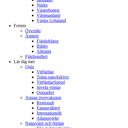
Närke
Västerbotten
Västmanland
Västra Götaland
Forum
Översikt
Ämnen
Fjärilsfrågor
Bilder
Allmänt
Fjärilsgalleri
Lär dig mer
Quiz
Vitfjärilar
Träna raps/kål/rov
VitfjärilarSpeed
Juvela vingar
Quizarkiv
Annan övervakning
Regionalt
Faunaväkteri
Internationellt
Atlasprojekt
Naturvård och fjärilar