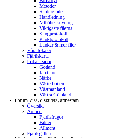
Broschyr
Metoder
Snabbguide
Handledning
Miljöbeskrivning
Viktigaste filerna
Slingprotokoll
Punktprotokoll
Länkar & mer filer
Våra lokaler
Fjärilskarta
Lokala sidor
Gotland
Jämtland
Närke
Västerbotten
Västmanland
Västra Götaland
Forum
Visa, diskutera, artbestäm
Översikt
Ämnen
Fjärilsfrågor
Bilder
Allmänt
Fjärilsgalleri