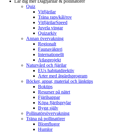
Lär dig mer
Dagfjärilar & pollinatörer
Quiz
Vitfjärilar
Träna raps/kål/rov
VitfjärilarSpeed
Juvela vingar
Quizarkiv
Annan övervakning
Regionalt
Faunaväkteri
Internationellt
Atlasprojekt
Naturvård och fjärilar
EUs habitatdirektiv
Arter med åtgärdsprogram
Böcker, appar, material och länktips
Boktips
Resurser på nätet
Fjärilsappar
Köpa fjärilsprylar
Bygg själv
Pollinatörsövervakning
Träna på pollinatörer
Blomflugor
Humlor