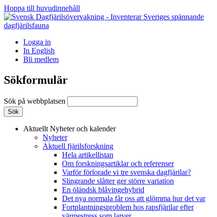
Hoppa till huvudinnehåll
Logga in
In English
Bli medlem
Sökformulär
Sök på webbplatsen
Aktuellt
Nyheter och kalender
Nyheter
Aktuell fjärilsforskning
Hela artikellistan
Om forskningsartiklar och referenser
Varför förlorade vi tre svenska dagfjärilar?
Slingrande slåtter ger större variation
En öländsk blåvingehybrid
Det nya normala får oss att glömma hur det var
Fortplantningsproblem hos rapsfjärilar efter
värmestress som larver