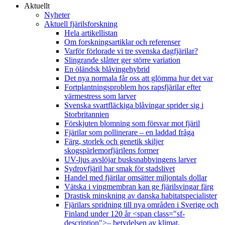
Aktuellt
Nyheter
Aktuell fjärilsforskning
Hela artikellistan
Om forskningsartiklar och referenser
Varför förlorade vi tre svenska dagfjärilar?
Slingrande slåtter ger större variation
En öländsk blåvingehybrid
Det nya normala får oss att glömma hur det var
Fortplantningsproblem hos rapsfjärilar efter
värmestress som larver
Svenska svartfläckiga blåvingar sprider sig i
Storbritannien
Förskjuten blomning som försvar mot fjäril
Fjärilar som pollinerare – en laddad fråga
Färg, storlek och genetik skiljer
skogspärlemorfjärilens former
UV-ljus avslöjar busksnabbvingens larver
Sydrovfjäril har smak för stadslivet
Handel med fjärilar omsätter miljontals dollar
Vätska i vingmembran kan ge fjärilsvingar färg
Drastisk minskning av danska habitatspecialister
Fjärilars spridning till nya områden i Sverige och
Finland under 120 år <span class="sf-
description">– betydelsen av klimat,