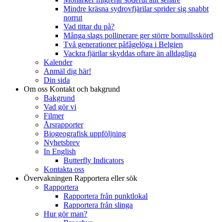
Mindre kräsna sydrovfjärilar sprider sig snabbt
norrut
Vad tittar du på?
Många slags pollinerare ger större bomullsskörd
Två generationer påfågelöga i Belgien
Vackra fjärilar skyddas oftare än alldagliga
Kalender
Anmäl dig här!
Din sida
Om oss
Kontakt och bakgrund
Bakgrund
Vad gör vi
Filmer
Årsrapporter
Biogeografisk uppföljning
Nyhetsbrev
In English
Butterfly Indicators
Kontakta oss
Övervakningen
Rapportera eller sök
Rapportera
Rapportera från punktlokal
Rapportera från slinga
Hur gör man?