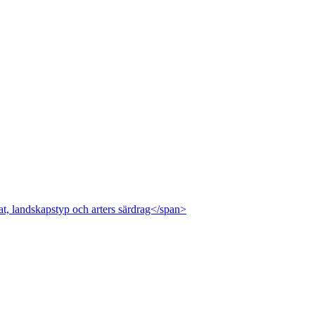
at, landskapstyp och arters särdrag</span>