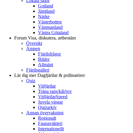
Lokala sidor
Gotland
Jämtland
Närke
Västerbotten
Västmanland
Västra Götaland
Forum
Visa, diskutera, artbestäm
Översikt
Ämnen
Fjärilsfrågor
Bilder
Allmänt
Fjärilsgalleri
Lär dig mer
Dagfjärilar & pollinatörer
Quiz
Vitfjärilar
Träna raps/kål/rov
VitfjärilarSpeed
Juvela vingar
Quizarkiv
Annan övervakning
Regionalt
Faunaväkteri
Internationellt