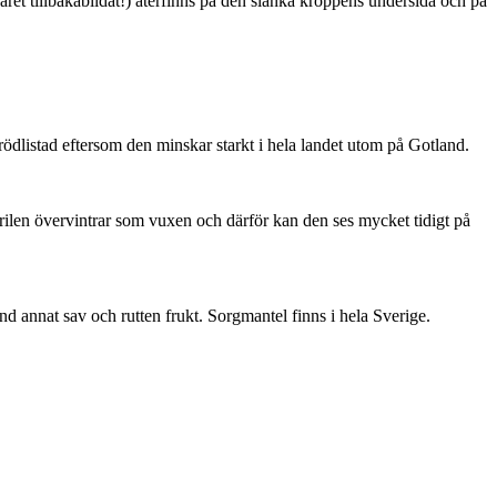
ret tillbakabildat!) återfinns på den slanka kroppens undersida och på
är rödlistad eftersom den minskar starkt i hela landet utom på Gotland.
ärilen övervintrar som vuxen och därför kan den ses mycket tidigt på
nd annat sav och rutten frukt. Sorgmantel finns i hela Sverige.