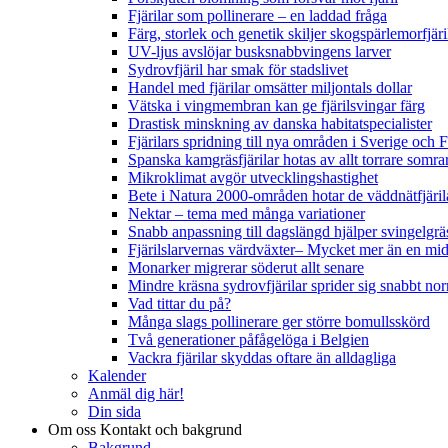
Fjärilar som pollinerare – en laddad fråga
Färg, storlek och genetik skiljer skogspärlemorfjär
UV-ljus avslöjar busksnabbvingens larver
Sydrovfjäril har smak för stadslivet
Handel med fjärilar omsätter miljontals dollar
Vätska i vingmembran kan ge fjärilsvingar färg
Drastisk minskning av danska habitatspecialister
Fjärilars spridning till nya områden i Sverige och
Spanska kamgräsfjärilar hotas av allt torrare somra
Mikroklimat avgör utvecklingshastighet
Bete i Natura 2000-områden hotar de väddnätfjäri
Nektar – tema med många variationer
Snabb anpassning till dagslängd hjälper svingelgräs
Fjärilslarvernas värdväxter– Mycket mer än en m
Monarker migrerar söderut allt senare
Mindre kräsna sydrovfjärilar sprider sig snabbt nor
Vad tittar du på?
Många slags pollinerare ger större bomullsskörd
Två generationer påfågelöga i Belgien
Vackra fjärilar skyddas oftare än alldagliga
Kalender
Anmäl dig här!
Din sida
Om oss
Kontakt och bakgrund
Bakgrund