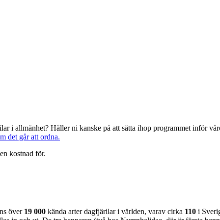
järilar i allmänhet? Håller ni kanske på att sätta ihop programmet inför 
om det går att ordna.
en kostnad för.
nns över
19 000
kända arter dagfjärilar i världen, varav cirka
110
i Sveri