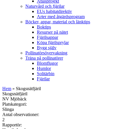
Atlasprojekt
Naturvård och fjärilar
EUs habitatdirektiv
Arter med åtgärdsprogram
Böcker, appar, material och länktips
Boktips
Resurser på nätet
Fjärilsappar
Köpa fjärilsprylar
Bygg själv
Pollinatörsövervakning
Träna på pollinatörer
Blomflugor
Humlor
Solitärbin
Fjärilar
Hem
» Skogsnätfjäril
Skogsnätfjäril
NV Mjöbäck
Platskategori:
Slinga
Antal observationer:
2
Rapportör: