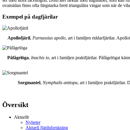
ser med stora facettögon. Dom äter nektar med sugsnabel, som kan rull
ovansidan finns ofta färgstarka brett triangulära vingar som när de vil
Exempel på dagfjärilar
Apollofjäril
,
Parnassius apollo
, art i familjen riddarfjärilar. Apol
Påfågelöga
,
Inachis io
, art i familjen praktfjärilar. Påfågelögat 
Sorgmantel
,
Nymphalis antiopa
, art i familjen praktfjärila
Översikt
Aktuellt
Nyheter
Aktuell fjärilsforskning