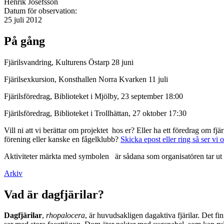
Henrik Josefsson
Datum för observation:
25 juli 2012
På gång
Fjärilsvandring, Kulturens Östarp 28 juni
Fjärilsexkursion, Konsthallen Norra Kvarken 11 juli
Fjärilsföredrag, Biblioteket i Mjölby, 23 september 18:00
Fjärilsföredrag, Biblioteket i Trollhättan, 27 oktober 17:30
Vill ni att vi berättar om projektet hos er? Eller ha ett föredrag om f
förening eller kanske en fågelklubb?
Skicka epost eller ring så ser vi 
Aktiviteter märkta med symbolen
är sådana som organisatören tar ut 
Arkiv
Vad är dagfjärilar?
Dagfjärilar
,
rhopalocera
, är huvudsakligen dagaktiva fjärilar. Det fi