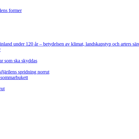
ilens former
 Finland under 120 år
– betydelsen av klimat, landskapstyp och arters sär
r
lar som ska skyddas
fjärilens spridning norrut
idsommarbukett
rut