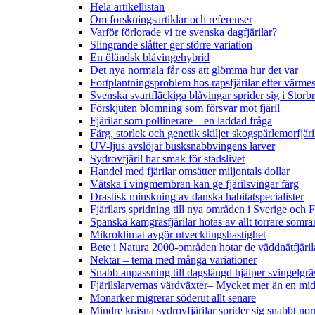
Hela artikellistan
Om forskningsartiklar och referenser
Varför förlorade vi tre svenska dagfjärilar?
Slingrande slåtter ger större variation
En öländsk blåvingehybrid
Det nya normala får oss att glömma hur det var
Fortplantningsproblem hos rapsfjärilar efter värmes
Svenska svartfläckiga blåvingar sprider sig i Storb
Förskjuten blomning som försvar mot fjäril
Fjärilar som pollinerare – en laddad fråga
Färg, storlek och genetik skiljer skogspärlemorfjär
UV-ljus avslöjar busksnabbvingens larver
Sydrovfjäril har smak för stadslivet
Handel med fjärilar omsätter miljontals dollar
Vätska i vingmembran kan ge fjärilsvingar färg
Drastisk minskning av danska habitatspecialister
Fjärilars spridning till nya områden i Sverige och
Spanska kamgräsfjärilar hotas av allt torrare somra
Mikroklimat avgör utvecklingshastighet
Bete i Natura 2000-områden hotar de väddnätfjäri
Nektar – tema med många variationer
Snabb anpassning till dagslängd hjälper svingelgräs
Fjärilslarvernas värdväxter– Mycket mer än en m
Monarker migrerar söderut allt senare
Mindre kräsna sydrovfjärilar sprider sig snabbt nor