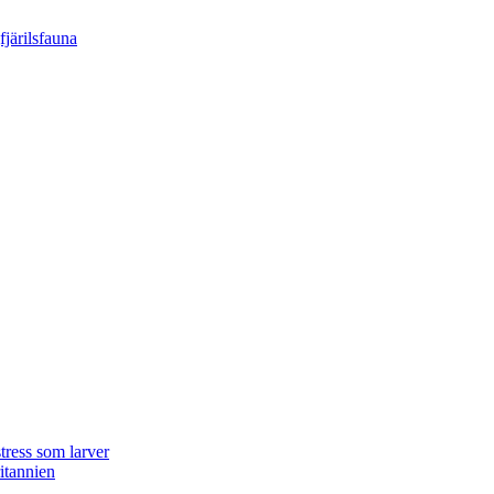
tress som larver
ritannien