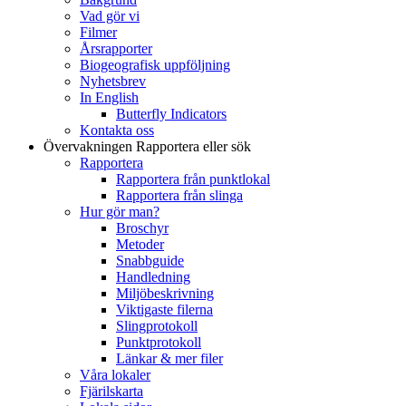
Vad gör vi
Filmer
Årsrapporter
Biogeografisk uppföljning
Nyhetsbrev
In English
Butterfly Indicators
Kontakta oss
Övervakningen
Rapportera eller sök
Rapportera
Rapportera från punktlokal
Rapportera från slinga
Hur gör man?
Broschyr
Metoder
Snabbguide
Handledning
Miljöbeskrivning
Viktigaste filerna
Slingprotokoll
Punktprotokoll
Länkar & mer filer
Våra lokaler
Fjärilskarta