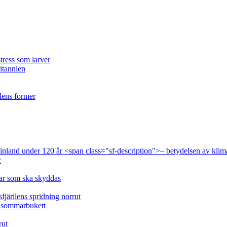
tress som larver
ritannien
ilens former
 Finland under 120 år <span class="sf-description">– betydelsen av klim
r
lar som ska skyddas
fjärilens spridning norrut
idsommarbukett
rut