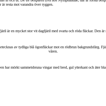
as in och ut. De tre benparen (två hos Nymphalidae, där är första benpa
ar är resta mot varandra över ryggen.
lofjäril är en mycket stor vit dagfjäril med svarta och röda fläckar. Den 
kännetecknas av tydliga blå ögonfläckar mot en rödbrun bakgrundsfärg. Fj
våren.
r. Den har mörkt sammetsbruna vingar med bred, gul ytterkant och äter bla