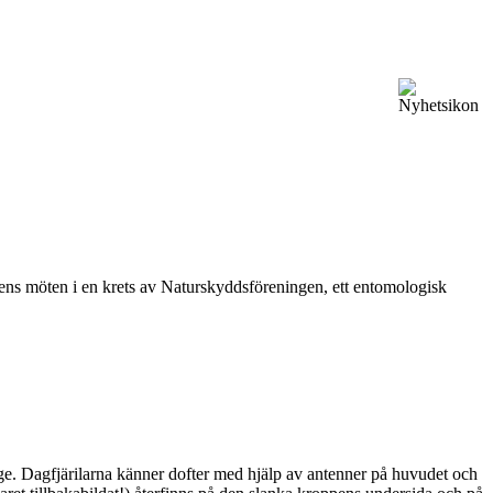
vårens möten i en krets av Naturskyddsföreningen, ett entomologisk
ge. Dagfjärilarna känner dofter med hjälp av antenner på huvudet och