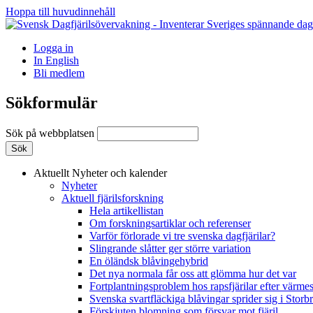
Hoppa till huvudinnehåll
Logga in
In English
Bli medlem
Sökformulär
Sök på webbplatsen
Aktuellt
Nyheter och kalender
Nyheter
Aktuell fjärilsforskning
Hela artikellistan
Om forskningsartiklar och referenser
Varför förlorade vi tre svenska dagfjärilar?
Slingrande slåtter ger större variation
En öländsk blåvingehybrid
Det nya normala får oss att glömma hur det var
Fortplantningsproblem hos rapsfjärilar efter värmes
Svenska svartfläckiga blåvingar sprider sig i Storb
Förskjuten blomning som försvar mot fjäril