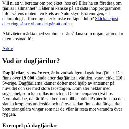
Vill ni att vi berättar om projektet hos er? Eller ha ett föredrag om
fjärilar i allmänhet? Håller ni kanske på att sätta ihop programmet
inför vårens möten i en krets av Naturskyddsföreningen, ett
entomologisk förening eller kanske en fågelklubb?
Skicka epost
eller ring så ser vi om det går att ordna.
Aktiviteter märkta med symbolen
är sådana som organisatören tar
ut en kostnad för.
Arkiv
Vad är dagfjärilar?
Dagfjärilar
,
rhopalocera
, är huvudsakligen dagaktiva fjärilar. Det
finns över
19 000
kända arter dagfjärilar i världen, varav cirka
110
i
Sverige. Dagfjärilarna känner dofter med hjälp av antenner på
huvudet och ser med stora facettögon. Dom äter nektar med
sugsnabel, som kan rullas in och ut. De tre benparen (två hos
Nymphalidae, där är första benparet tillbakabildat!) återfinns på den
slanka kroppens undersida och på ovansidan finns ofta färgstarka
brett triangulära vingar som när de vilar är resta mot varandra över
ryggen.
Exempel på dagfjärilar