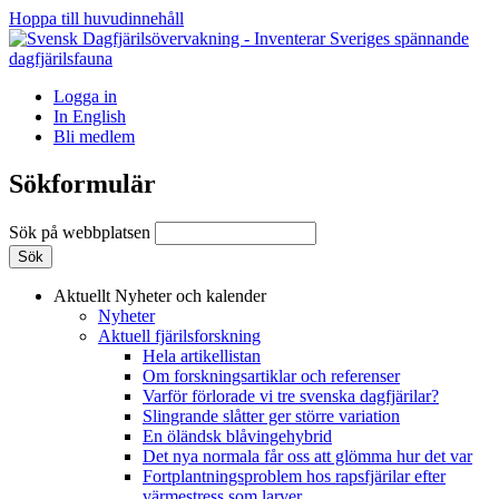
Hoppa till huvudinnehåll
Logga in
In English
Bli medlem
Sökformulär
Sök på webbplatsen
Aktuellt
Nyheter och kalender
Nyheter
Aktuell fjärilsforskning
Hela artikellistan
Om forskningsartiklar och referenser
Varför förlorade vi tre svenska dagfjärilar?
Slingrande slåtter ger större variation
En öländsk blåvingehybrid
Det nya normala får oss att glömma hur det var
Fortplantningsproblem hos rapsfjärilar efter
värmestress som larver