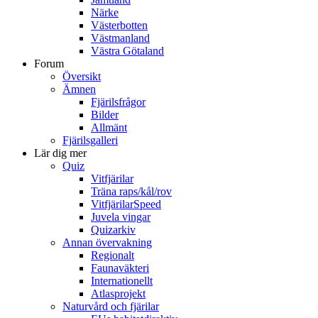
Närke
Västerbotten
Västmanland
Västra Götaland
Forum
Översikt
Ämnen
Fjärilsfrågor
Bilder
Allmänt
Fjärilsgalleri
Lär dig mer
Quiz
Vitfjärilar
Träna raps/kål/rov
VitfjärilarSpeed
Juvela vingar
Quizarkiv
Annan övervakning
Regionalt
Faunaväkteri
Internationellt
Atlasprojekt
Naturvård och fjärilar