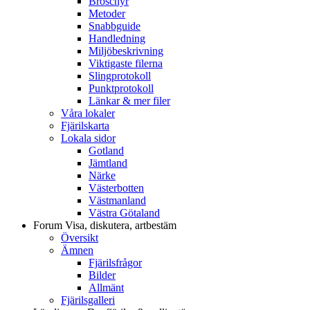
Broschyr
Metoder
Snabbguide
Handledning
Miljöbeskrivning
Viktigaste filerna
Slingprotokoll
Punktprotokoll
Länkar & mer filer
Våra lokaler
Fjärilskarta
Lokala sidor
Gotland
Jämtland
Närke
Västerbotten
Västmanland
Västra Götaland
Forum
Visa, diskutera, artbestäm
Översikt
Ämnen
Fjärilsfrågor
Bilder
Allmänt
Fjärilsgalleri