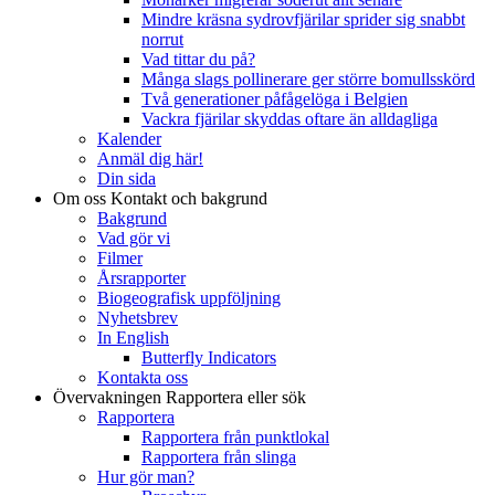
Mindre kräsna sydrovfjärilar sprider sig snabbt
norrut
Vad tittar du på?
Många slags pollinerare ger större bomullsskörd
Två generationer påfågelöga i Belgien
Vackra fjärilar skyddas oftare än alldagliga
Kalender
Anmäl dig här!
Din sida
Om oss
Kontakt och bakgrund
Bakgrund
Vad gör vi
Filmer
Årsrapporter
Biogeografisk uppföljning
Nyhetsbrev
In English
Butterfly Indicators
Kontakta oss
Övervakningen
Rapportera eller sök
Rapportera
Rapportera från punktlokal
Rapportera från slinga
Hur gör man?