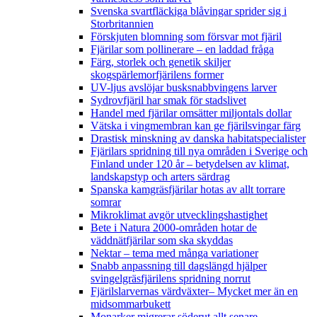
Svenska svartfläckiga blåvingar sprider sig i
Storbritannien
Förskjuten blomning som försvar mot fjäril
Fjärilar som pollinerare – en laddad fråga
Färg, storlek och genetik skiljer
skogspärlemorfjärilens former
UV-ljus avslöjar busksnabbvingens larver
Sydrovfjäril har smak för stadslivet
Handel med fjärilar omsätter miljontals dollar
Vätska i vingmembran kan ge fjärilsvingar färg
Drastisk minskning av danska habitatspecialister
Fjärilars spridning till nya områden i Sverige och
Finland under 120 år
– betydelsen av klimat,
landskapstyp och arters särdrag
Spanska kamgräsfjärilar hotas av allt torrare
somrar
Mikroklimat avgör utvecklingshastighet
Bete i Natura 2000-områden hotar de
väddnätfjärilar som ska skyddas
Nektar – tema med många variationer
Snabb anpassning till dagslängd hjälper
svingelgräsfjärilens spridning norrut
Fjärilslarvernas värdväxter– Mycket mer än en
midsommarbukett
Monarker migrerar söderut allt senare