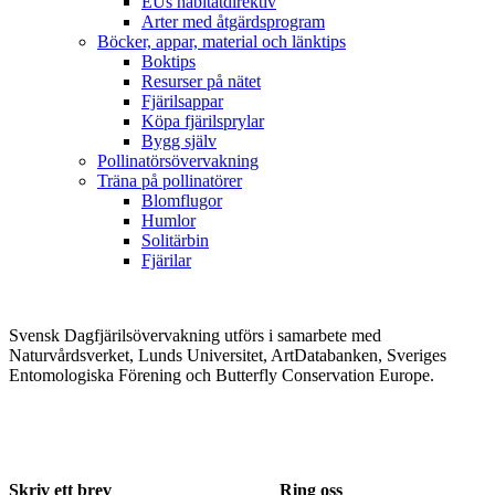
EUs habitatdirektiv
Arter med åtgärdsprogram
Böcker, appar, material och länktips
Boktips
Resurser på nätet
Fjärilsappar
Köpa fjärilsprylar
Bygg själv
Pollinatörsövervakning
Träna på pollinatörer
Blomflugor
Humlor
Solitärbin
Fjärilar
Svensk Dagfjärilsövervakning utförs i samarbete med
Naturvårdsverket, Lunds Universitet, ArtDatabanken, Sveriges
Entomologiska Förening och Butterfly Conservation Europe.
Skriv ett brev
Ring oss