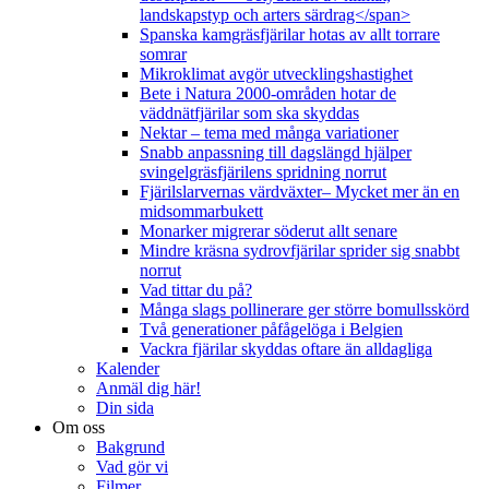
landskapstyp och arters särdrag</span>
Spanska kamgräsfjärilar hotas av allt torrare
somrar
Mikroklimat avgör utvecklingshastighet
Bete i Natura 2000-områden hotar de
väddnätfjärilar som ska skyddas
Nektar – tema med många variationer
Snabb anpassning till dagslängd hjälper
svingelgräsfjärilens spridning norrut
Fjärilslarvernas värdväxter– Mycket mer än en
midsommarbukett
Monarker migrerar söderut allt senare
Mindre kräsna sydrovfjärilar sprider sig snabbt
norrut
Vad tittar du på?
Många slags pollinerare ger större bomullsskörd
Två generationer påfågelöga i Belgien
Vackra fjärilar skyddas oftare än alldagliga
Kalender
Anmäl dig här!
Din sida
Om oss
Bakgrund
Vad gör vi
Filmer