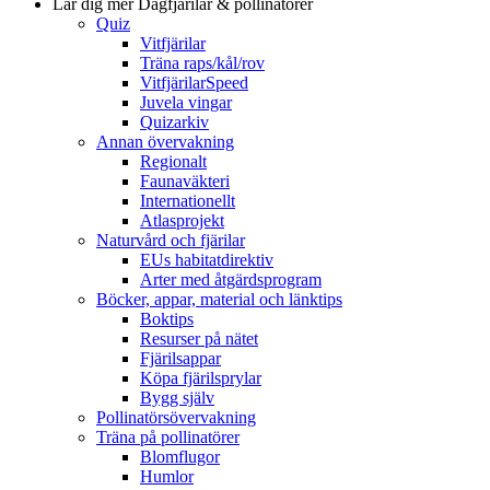
Lär dig mer
Dagfjärilar & pollinatörer
Quiz
Vitfjärilar
Träna raps/kål/rov
VitfjärilarSpeed
Juvela vingar
Quizarkiv
Annan övervakning
Regionalt
Faunaväkteri
Internationellt
Atlasprojekt
Naturvård och fjärilar
EUs habitatdirektiv
Arter med åtgärdsprogram
Böcker, appar, material och länktips
Boktips
Resurser på nätet
Fjärilsappar
Köpa fjärilsprylar
Bygg själv
Pollinatörsövervakning
Träna på pollinatörer
Blomflugor
Humlor