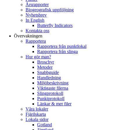
Årsrapporter
Biogeografisk uppföljning
Nyhetsbrev
In English
Butterfly Indicators
Kontakta oss
Övervakningen
Rapportera
Rapportera från punktlokal
Rapportera från slinga
Hur gör man?
Broschyr
Metoder
Snabbguide
Handledning
Miljöbeskrivning
Viktigaste filerna
Slingprotokoll
Punktprotokoll
Länkar & mer filer
Våra lokaler
Fjärilskarta
Lokala sidor
Gotland
Jämtland