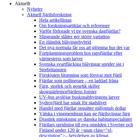
Aktuellt
Nyheter
Aktuell fjärilsforskning
Hela artikellistan
Om forskningsartiklar och referenser
Varför förlorade vi tre svenska dagfjärilar?
Slingrande slåtter ger större variation
En öländsk blåvingehybrid
Det nya normala får oss att glömma hur det var
Fortplantningsproblem hos rapsfjärilar efter
värmestress som larver
Svenska svartfläckiga blåvingar sprider sig i
Storbritannien
Förskjuten blomning som försvar mot fjäril
Fjärilar som pollinerare – en laddad fråga
Färg, storlek och genetik skiljer
skogspärlemorfjärilens former
UV-ljus avslöjar busksnabbvingens larver
Sydrovfjäril har smak för stadslivet
Handel med fjärilar omsätter miljontals dollar
Vätska i vingmembran kan ge fjärilsvingar färg
Drastisk minskning av danska habitatspecialister
Fjärilars spridning till nya områden i Sverige och
Finland under 120 år <span class="sf-
description">– betydelsen av klimat,