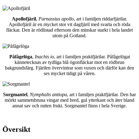
Apollofjäril
,
Parnassius apollo
, art i familjen riddarfjärilar.
Apollofjäril är en mycket stor vit dagfjäril med svarta och röda
fläckar. Den är rödlistad eftersom den minskar starkt i hela landet
utom på Gotland.
Påfågelöga
,
Inachis io
, art i familjen praktfjärilar. Påfågelögat
kännetecknas av tydliga blå ögonfläckar mot en rödbrun
bakgrundsfärg. Fjärilen övervintrar som vuxen och därför kan den
ses mycket tidigt på våren.
Sorgmantel
,
Nymphalis antiopa
, art i familjen praktfjärilar. Den har
mörkt sammetsbruna vingar med bred, gul ytterkant och äter bland
annat sav och rutten frukt. Sorgmantel finns i hela Sverige.
Översikt