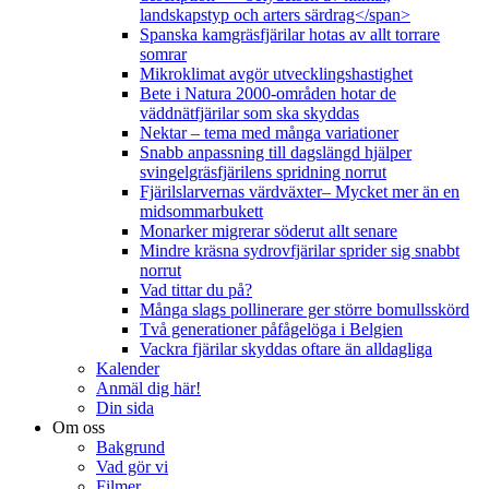
landskapstyp och arters särdrag</span>
Spanska kamgräsfjärilar hotas av allt torrare
somrar
Mikroklimat avgör utvecklingshastighet
Bete i Natura 2000-områden hotar de
väddnätfjärilar som ska skyddas
Nektar – tema med många variationer
Snabb anpassning till dagslängd hjälper
svingelgräsfjärilens spridning norrut
Fjärilslarvernas värdväxter– Mycket mer än en
midsommarbukett
Monarker migrerar söderut allt senare
Mindre kräsna sydrovfjärilar sprider sig snabbt
norrut
Vad tittar du på?
Många slags pollinerare ger större bomullsskörd
Två generationer påfågelöga i Belgien
Vackra fjärilar skyddas oftare än alldagliga
Kalender
Anmäl dig här!
Din sida
Om oss
Bakgrund
Vad gör vi
Filmer