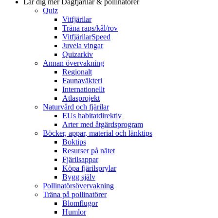
Lär dig mer
Dagfjärilar & pollinatörer
Quiz
Vitfjärilar
Träna raps/kål/rov
VitfjärilarSpeed
Juvela vingar
Quizarkiv
Annan övervakning
Regionalt
Faunaväkteri
Internationellt
Atlasprojekt
Naturvård och fjärilar
EUs habitatdirektiv
Arter med åtgärdsprogram
Böcker, appar, material och länktips
Boktips
Resurser på nätet
Fjärilsappar
Köpa fjärilsprylar
Bygg själv
Pollinatörsövervakning
Träna på pollinatörer
Blomflugor
Humlor