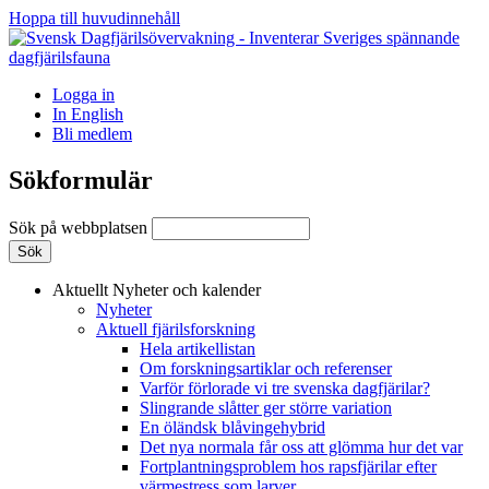
Hoppa till huvudinnehåll
Logga in
In English
Bli medlem
Sökformulär
Sök på webbplatsen
Aktuellt
Nyheter och kalender
Nyheter
Aktuell fjärilsforskning
Hela artikellistan
Om forskningsartiklar och referenser
Varför förlorade vi tre svenska dagfjärilar?
Slingrande slåtter ger större variation
En öländsk blåvingehybrid
Det nya normala får oss att glömma hur det var
Fortplantningsproblem hos rapsfjärilar efter
värmestress som larver