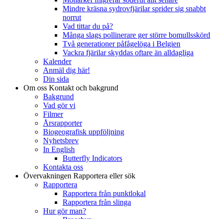
Mindre kräsna sydrovfjärilar sprider sig snabbt
norrut
Vad tittar du på?
Många slags pollinerare ger större bomullsskörd
Två generationer påfågelöga i Belgien
Vackra fjärilar skyddas oftare än alldagliga
Kalender
Anmäl dig här!
Din sida
Om oss
Kontakt och bakgrund
Bakgrund
Vad gör vi
Filmer
Årsrapporter
Biogeografisk uppföljning
Nyhetsbrev
In English
Butterfly Indicators
Kontakta oss
Övervakningen
Rapportera eller sök
Rapportera
Rapportera från punktlokal
Rapportera från slinga
Hur gör man?