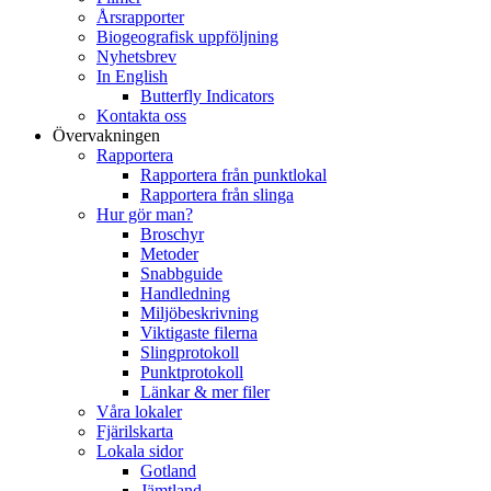
Årsrapporter
Biogeografisk uppföljning
Nyhetsbrev
In English
Butterfly Indicators
Kontakta oss
Övervakningen
Rapportera
Rapportera från punktlokal
Rapportera från slinga
Hur gör man?
Broschyr
Metoder
Snabbguide
Handledning
Miljöbeskrivning
Viktigaste filerna
Slingprotokoll
Punktprotokoll
Länkar & mer filer
Våra lokaler
Fjärilskarta
Lokala sidor
Gotland
Jämtland