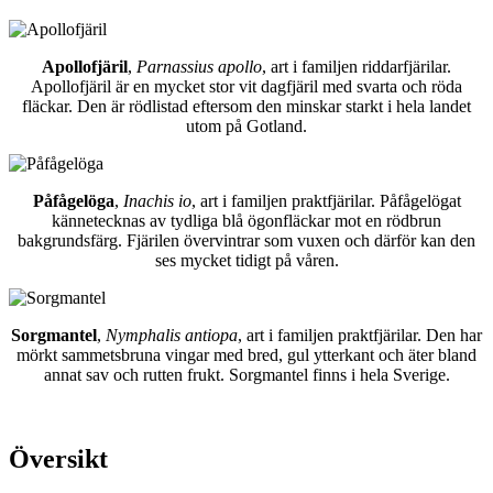
Apollofjäril
,
Parnassius apollo
, art i familjen riddarfjärilar.
Apollofjäril är en mycket stor vit dagfjäril med svarta och röda
fläckar. Den är rödlistad eftersom den minskar starkt i hela landet
utom på Gotland.
Påfågelöga
,
Inachis io
, art i familjen praktfjärilar. Påfågelögat
kännetecknas av tydliga blå ögonfläckar mot en rödbrun
bakgrundsfärg. Fjärilen övervintrar som vuxen och därför kan den
ses mycket tidigt på våren.
Sorgmantel
,
Nymphalis antiopa
, art i familjen praktfjärilar. Den har
mörkt sammetsbruna vingar med bred, gul ytterkant och äter bland
annat sav och rutten frukt. Sorgmantel finns i hela Sverige.
Översikt