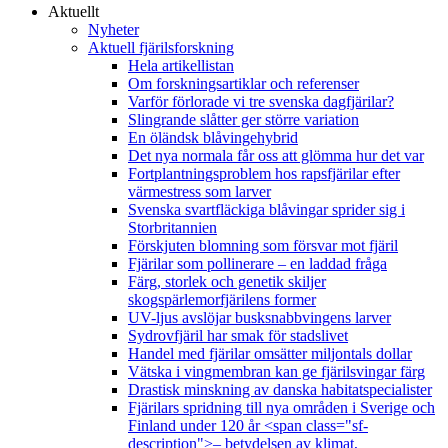
Aktuellt
Nyheter
Aktuell fjärilsforskning
Hela artikellistan
Om forskningsartiklar och referenser
Varför förlorade vi tre svenska dagfjärilar?
Slingrande slåtter ger större variation
En öländsk blåvingehybrid
Det nya normala får oss att glömma hur det var
Fortplantningsproblem hos rapsfjärilar efter
värmestress som larver
Svenska svartfläckiga blåvingar sprider sig i
Storbritannien
Förskjuten blomning som försvar mot fjäril
Fjärilar som pollinerare – en laddad fråga
Färg, storlek och genetik skiljer
skogspärlemorfjärilens former
UV-ljus avslöjar busksnabbvingens larver
Sydrovfjäril har smak för stadslivet
Handel med fjärilar omsätter miljontals dollar
Vätska i vingmembran kan ge fjärilsvingar färg
Drastisk minskning av danska habitatspecialister
Fjärilars spridning till nya områden i Sverige och
Finland under 120 år <span class="sf-
description">– betydelsen av klimat,