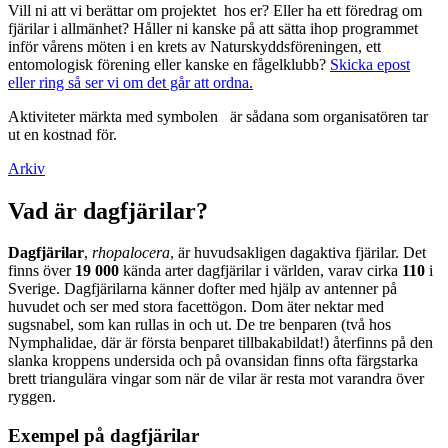
Vill ni att vi berättar om projektet hos er? Eller ha ett föredrag om
fjärilar i allmänhet? Håller ni kanske på att sätta ihop programmet
inför vårens möten i en krets av Naturskyddsföreningen, ett
entomologisk förening eller kanske en fågelklubb?
Skicka epost
eller ring så ser vi om det går att ordna.
Aktiviteter märkta med symbolen
är sådana som organisatören tar
ut en kostnad för.
Arkiv
Vad är dagfjärilar?
Dagfjärilar
,
rhopalocera
, är huvudsakligen dagaktiva fjärilar. Det
finns över
19 000
kända arter dagfjärilar i världen, varav cirka
110
i
Sverige. Dagfjärilarna känner dofter med hjälp av antenner på
huvudet och ser med stora facettögon. Dom äter nektar med
sugsnabel, som kan rullas in och ut. De tre benparen (två hos
Nymphalidae, där är första benparet tillbakabildat!) återfinns på den
slanka kroppens undersida och på ovansidan finns ofta färgstarka
brett triangulära vingar som när de vilar är resta mot varandra över
ryggen.
Exempel på dagfjärilar