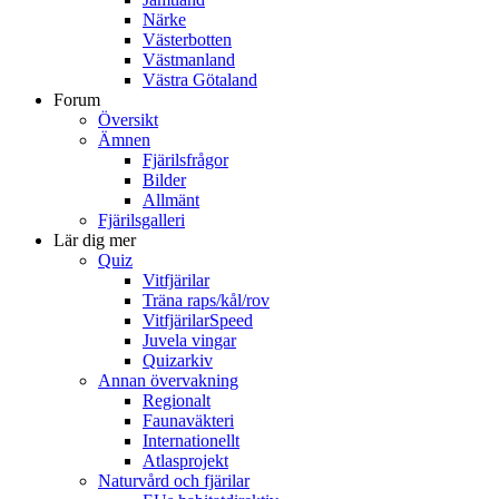
Närke
Västerbotten
Västmanland
Västra Götaland
Forum
Översikt
Ämnen
Fjärilsfrågor
Bilder
Allmänt
Fjärilsgalleri
Lär dig mer
Quiz
Vitfjärilar
Träna raps/kål/rov
VitfjärilarSpeed
Juvela vingar
Quizarkiv
Annan övervakning
Regionalt
Faunaväkteri
Internationellt
Atlasprojekt
Naturvård och fjärilar