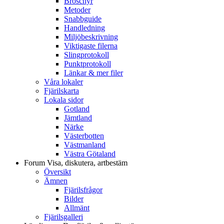
Broschyr
Metoder
Snabbguide
Handledning
Miljöbeskrivning
Viktigaste filerna
Slingprotokoll
Punktprotokoll
Länkar & mer filer
Våra lokaler
Fjärilskarta
Lokala sidor
Gotland
Jämtland
Närke
Västerbotten
Västmanland
Västra Götaland
Forum
Visa, diskutera, artbestäm
Översikt
Ämnen
Fjärilsfrågor
Bilder
Allmänt
Fjärilsgalleri