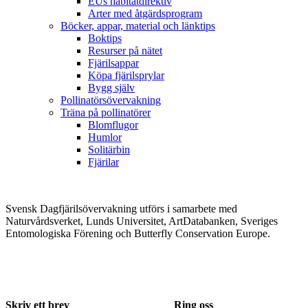
EUs habitatdirektiv
Arter med åtgärdsprogram
Böcker, appar, material och länktips
Boktips
Resurser på nätet
Fjärilsappar
Köpa fjärilsprylar
Bygg själv
Pollinatörsövervakning
Träna på pollinatörer
Blomflugor
Humlor
Solitärbin
Fjärilar
Svensk Dagfjärilsövervakning utförs i samarbete med
Naturvårdsverket, Lunds Universitet, ArtDatabanken, Sveriges
Entomologiska Förening och Butterfly Conservation Europe.
Skriv ett brev
Ring oss