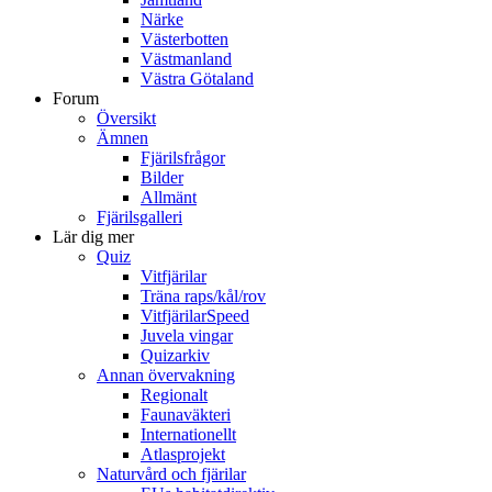
Närke
Västerbotten
Västmanland
Västra Götaland
Forum
Översikt
Ämnen
Fjärilsfrågor
Bilder
Allmänt
Fjärilsgalleri
Lär dig mer
Quiz
Vitfjärilar
Träna raps/kål/rov
VitfjärilarSpeed
Juvela vingar
Quizarkiv
Annan övervakning
Regionalt
Faunaväkteri
Internationellt
Atlasprojekt
Naturvård och fjärilar