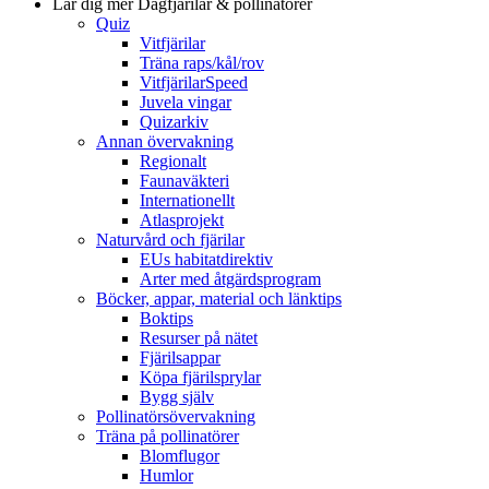
Lär dig mer
Dagfjärilar & pollinatörer
Quiz
Vitfjärilar
Träna raps/kål/rov
VitfjärilarSpeed
Juvela vingar
Quizarkiv
Annan övervakning
Regionalt
Faunaväkteri
Internationellt
Atlasprojekt
Naturvård och fjärilar
EUs habitatdirektiv
Arter med åtgärdsprogram
Böcker, appar, material och länktips
Boktips
Resurser på nätet
Fjärilsappar
Köpa fjärilsprylar
Bygg själv
Pollinatörsövervakning
Träna på pollinatörer
Blomflugor
Humlor