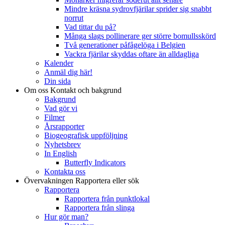
Mindre kräsna sydrovfjärilar sprider sig snabbt
norrut
Vad tittar du på?
Många slags pollinerare ger större bomullsskörd
Två generationer påfågelöga i Belgien
Vackra fjärilar skyddas oftare än alldagliga
Kalender
Anmäl dig här!
Din sida
Om oss
Kontakt och bakgrund
Bakgrund
Vad gör vi
Filmer
Årsrapporter
Biogeografisk uppföljning
Nyhetsbrev
In English
Butterfly Indicators
Kontakta oss
Övervakningen
Rapportera eller sök
Rapportera
Rapportera från punktlokal
Rapportera från slinga
Hur gör man?