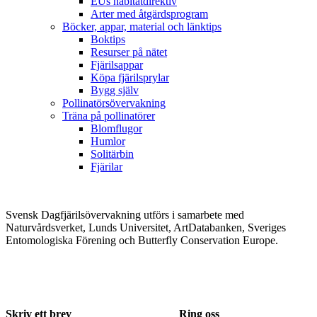
EUs habitatdirektiv
Arter med åtgärdsprogram
Böcker, appar, material och länktips
Boktips
Resurser på nätet
Fjärilsappar
Köpa fjärilsprylar
Bygg själv
Pollinatörsövervakning
Träna på pollinatörer
Blomflugor
Humlor
Solitärbin
Fjärilar
Svensk Dagfjärilsövervakning utförs i samarbete med
Naturvårdsverket, Lunds Universitet, ArtDatabanken, Sveriges
Entomologiska Förening och Butterfly Conservation Europe.
Skriv ett brev
Ring oss