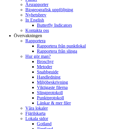
Årsrapporter
Biogeografisk uppföljning
Nyhetsbrev
In English
Butterfly Indicators
Kontakta oss
Övervakningen
Rapportera
Rapportera från punktlokal
Rapportera från slinga
Hur gör man?
Broschyr
Metoder
Snabbguide
Handledning
Miljöbeskrivning
Viktigaste filerna
Slingprotokoll
Punktprotokoll
Länkar & mer filer
Våra lokaler
Fjärilskarta
Lokala sidor
Gotland
Jämtland