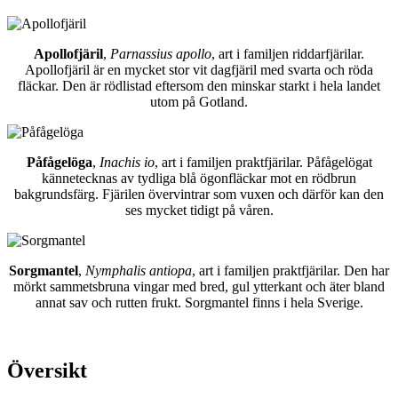
Apollofjäril
,
Parnassius apollo
, art i familjen riddarfjärilar.
Apollofjäril är en mycket stor vit dagfjäril med svarta och röda
fläckar. Den är rödlistad eftersom den minskar starkt i hela landet
utom på Gotland.
Påfågelöga
,
Inachis io
, art i familjen praktfjärilar. Påfågelögat
kännetecknas av tydliga blå ögonfläckar mot en rödbrun
bakgrundsfärg. Fjärilen övervintrar som vuxen och därför kan den
ses mycket tidigt på våren.
Sorgmantel
,
Nymphalis antiopa
, art i familjen praktfjärilar. Den har
mörkt sammetsbruna vingar med bred, gul ytterkant och äter bland
annat sav och rutten frukt. Sorgmantel finns i hela Sverige.
Översikt