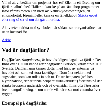
Vill ni att vi berättar om projektet hos er? Eller ha ett föredrag om
fjärilar i allmänhet? Håller ni kanske på att sätta ihop programmet
inför vårens möten i en krets av Naturskyddsföreningen, ett
entomologisk förening eller kanske en fågelklubb?
Skicka epost
eller ring så ser vi om det går att ordna.
Aktiviteter märkta med symbolen
är sådana som organisatören tar
ut en kostnad för.
Arkiv
Vad är dagfjärilar?
Dagfjärilar
,
rhopalocera
, är huvudsakligen dagaktiva fjärilar. Det
finns över
19 000
kända arter dagfjärilar i världen, varav cirka
110
i
Sverige. Dagfjärilarna känner dofter med hjälp av antenner på
huvudet och ser med stora facettögon. Dom äter nektar med
sugsnabel, som kan rullas in och ut. De tre benparen (två hos
Nymphalidae, där är första benparet tillbakabildat!) återfinns på den
slanka kroppens undersida och på ovansidan finns ofta färgstarka
brett triangulära vingar som när de vilar är resta mot varandra över
ryggen.
Exempel på dagfjärilar