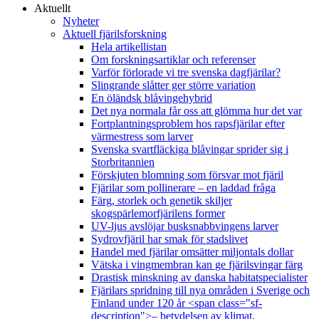
Aktuellt
Nyheter
Aktuell fjärilsforskning
Hela artikellistan
Om forskningsartiklar och referenser
Varför förlorade vi tre svenska dagfjärilar?
Slingrande slåtter ger större variation
En öländsk blåvingehybrid
Det nya normala får oss att glömma hur det var
Fortplantningsproblem hos rapsfjärilar efter
värmestress som larver
Svenska svartfläckiga blåvingar sprider sig i
Storbritannien
Förskjuten blomning som försvar mot fjäril
Fjärilar som pollinerare – en laddad fråga
Färg, storlek och genetik skiljer
skogspärlemorfjärilens former
UV-ljus avslöjar busksnabbvingens larver
Sydrovfjäril har smak för stadslivet
Handel med fjärilar omsätter miljontals dollar
Vätska i vingmembran kan ge fjärilsvingar färg
Drastisk minskning av danska habitatspecialister
Fjärilars spridning till nya områden i Sverige och
Finland under 120 år <span class="sf-
description">– betydelsen av klimat,