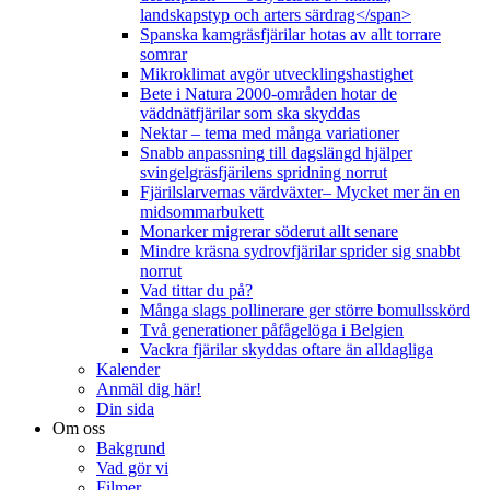
landskapstyp och arters särdrag</span>
Spanska kamgräsfjärilar hotas av allt torrare
somrar
Mikroklimat avgör utvecklingshastighet
Bete i Natura 2000-områden hotar de
väddnätfjärilar som ska skyddas
Nektar – tema med många variationer
Snabb anpassning till dagslängd hjälper
svingelgräsfjärilens spridning norrut
Fjärilslarvernas värdväxter– Mycket mer än en
midsommarbukett
Monarker migrerar söderut allt senare
Mindre kräsna sydrovfjärilar sprider sig snabbt
norrut
Vad tittar du på?
Många slags pollinerare ger större bomullsskörd
Två generationer påfågelöga i Belgien
Vackra fjärilar skyddas oftare än alldagliga
Kalender
Anmäl dig här!
Din sida
Om oss
Bakgrund
Vad gör vi
Filmer