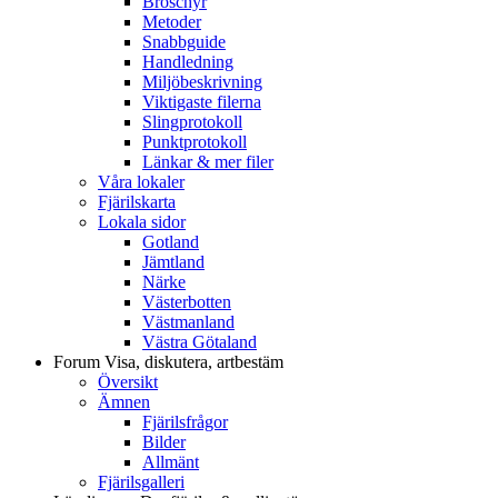
Broschyr
Metoder
Snabbguide
Handledning
Miljöbeskrivning
Viktigaste filerna
Slingprotokoll
Punktprotokoll
Länkar & mer filer
Våra lokaler
Fjärilskarta
Lokala sidor
Gotland
Jämtland
Närke
Västerbotten
Västmanland
Västra Götaland
Forum
Visa, diskutera, artbestäm
Översikt
Ämnen
Fjärilsfrågor
Bilder
Allmänt
Fjärilsgalleri