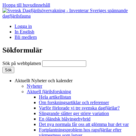
Hoppa till huvudinnehåll
Logga in
In English
Bli medlem
Sökformulär
Sök på webbplatsen
Aktuellt
Nyheter och kalender
Nyheter
Aktuell fjärilsforskning
Hela artikellistan
Om forskningsartiklar och referenser
Varför förlorade vi tre svenska dagfjärilar?
Slingrande slåtter ger större variation
En öländsk blåvingehybrid
Det nya normala får oss att glömma hur det var
Fortplantningsproblem hos rapsfjärilar efter
värmestress som larver