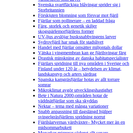
Svenska svartfläckiga blåvingar sprider sig i
Storbritannien
Förskjuten blomning som försvar mot fjäril
Fjärilar som pollinerare – en laddad fråga
Färg, storlek och genetik skiljer
skogspärlemorfjärilens former
UV-ljus avslöjar busksnabbvingens larver
Sydrovfjäril har smak för stadslivet
Handel med fjärilar omsätter miljontals dollar
Vätska i vingmembran kan ge fjärilsvingar färg
Drastisk minskning av danska habitatspecialister
Fjärilars spridning till nya områden i Sverige och
Finland under 120 år
– betydelsen av klimat,
landskapstyp och arters särdrag
Spanska kamgräsfjärilar hotas av allt torrare
somrar
Mikroklimat avgör utvecklingshastighet
Bete i Natura 2000-områden hotar de
väddnätfjärilar som ska skyddas
Nektar – tema med många variationer
Snabb anpassning till dagslängd hjälper
svingelgräsfjärilens spridning norrut
Fjärilslarvernas värdväxter– Mycket mer än en
midsommarbukett
Monarker migrerar söderut allt senare