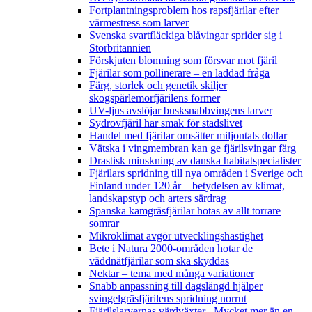
Fortplantningsproblem hos rapsfjärilar efter
värmestress som larver
Svenska svartfläckiga blåvingar sprider sig i
Storbritannien
Förskjuten blomning som försvar mot fjäril
Fjärilar som pollinerare – en laddad fråga
Färg, storlek och genetik skiljer
skogspärlemorfjärilens former
UV-ljus avslöjar busksnabbvingens larver
Sydrovfjäril har smak för stadslivet
Handel med fjärilar omsätter miljontals dollar
Vätska i vingmembran kan ge fjärilsvingar färg
Drastisk minskning av danska habitatspecialister
Fjärilars spridning till nya områden i Sverige och
Finland under 120 år
– betydelsen av klimat,
landskapstyp och arters särdrag
Spanska kamgräsfjärilar hotas av allt torrare
somrar
Mikroklimat avgör utvecklingshastighet
Bete i Natura 2000-områden hotar de
väddnätfjärilar som ska skyddas
Nektar – tema med många variationer
Snabb anpassning till dagslängd hjälper
svingelgräsfjärilens spridning norrut
Fjärilslarvernas värdväxter– Mycket mer än en