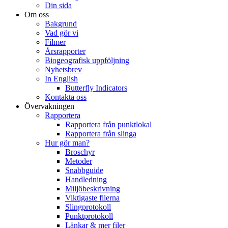
Din sida
Om oss
Bakgrund
Vad gör vi
Filmer
Årsrapporter
Biogeografisk uppföljning
Nyhetsbrev
In English
Butterfly Indicators
Kontakta oss
Övervakningen
Rapportera
Rapportera från punktlokal
Rapportera från slinga
Hur gör man?
Broschyr
Metoder
Snabbguide
Handledning
Miljöbeskrivning
Viktigaste filerna
Slingprotokoll
Punktprotokoll
Länkar & mer filer