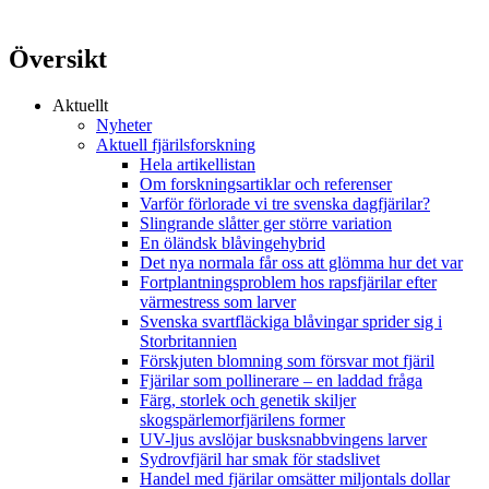
Översikt
Aktuellt
Nyheter
Aktuell fjärilsforskning
Hela artikellistan
Om forskningsartiklar och referenser
Varför förlorade vi tre svenska dagfjärilar?
Slingrande slåtter ger större variation
En öländsk blåvingehybrid
Det nya normala får oss att glömma hur det var
Fortplantningsproblem hos rapsfjärilar efter
värmestress som larver
Svenska svartfläckiga blåvingar sprider sig i
Storbritannien
Förskjuten blomning som försvar mot fjäril
Fjärilar som pollinerare – en laddad fråga
Färg, storlek och genetik skiljer
skogspärlemorfjärilens former
UV-ljus avslöjar busksnabbvingens larver
Sydrovfjäril har smak för stadslivet
Handel med fjärilar omsätter miljontals dollar