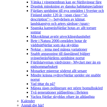
Vätska i vingmembran kan ge fjärilsvingar färg
Drastisk minskning av danska habitatspecialister
Fjärilars spridning till nya områden i Sverige och
Finland under 120 år <span class="sf-
description">– betydelsen av klimat,
landskapstyp och arters särdrag</span>
Spanska kamgräsfjärilar hotas av allt torrare
somrar
Mikroklimat avgör utvecklingshastighet
Bete i Natura 2000-områden hotar de
väddnätfjärilar som ska skyddas
Nektar – tema med många variationer
Snabb anpassning till dagslängd hjälper
svingelgräsfjärilens spridning norrut
Fjärilslarvernas värdväxter– Mycket mer än en
midsommarbukett
Monarker migrerar söderut allt senare
Mindre kräsna sydrovfjärilar sprider sig snabbt
norrut
Vad tittar du på?
Många slags pollinerare ger större bomullsskörd
Två generationer påfågelöga i Belgien
Vackra fjärilar skyddas oftare än alldagliga
Kalender
Anmäl dig här!