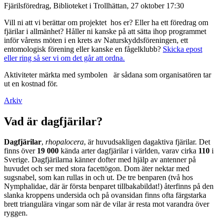
Fjärilsföredrag, Biblioteket i Trollhättan, 27 oktober 17:30
Vill ni att vi berättar om projektet hos er? Eller ha ett föredrag om
fjärilar i allmänhet? Håller ni kanske på att sätta ihop programmet
inför vårens möten i en krets av Naturskyddsföreningen, ett
entomologisk förening eller kanske en fågelklubb?
Skicka epost
eller ring så ser vi om det går att ordna.
Aktiviteter märkta med symbolen
är sådana som organisatören tar
ut en kostnad för.
Arkiv
Vad är dagfjärilar?
Dagfjärilar
,
rhopalocera
, är huvudsakligen dagaktiva fjärilar. Det
finns över
19 000
kända arter dagfjärilar i världen, varav cirka
110
i
Sverige. Dagfjärilarna känner dofter med hjälp av antenner på
huvudet och ser med stora facettögon. Dom äter nektar med
sugsnabel, som kan rullas in och ut. De tre benparen (två hos
Nymphalidae, där är första benparet tillbakabildat!) återfinns på den
slanka kroppens undersida och på ovansidan finns ofta färgstarka
brett triangulära vingar som när de vilar är resta mot varandra över
ryggen.