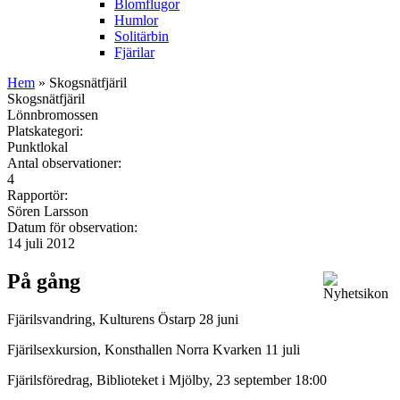
Blomflugor
Humlor
Solitärbin
Fjärilar
Hem
» Skogsnätfjäril
Skogsnätfjäril
Lönnbromossen
Platskategori:
Punktlokal
Antal observationer:
4
Rapportör:
Sören Larsson
Datum för observation:
14 juli 2012
På gång
Fjärilsvandring, Kulturens Östarp 28 juni
Fjärilsexkursion, Konsthallen Norra Kvarken 11 juli
Fjärilsföredrag, Biblioteket i Mjölby, 23 september 18:00