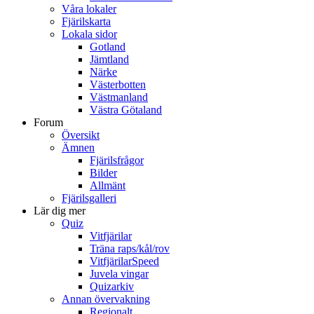
Våra lokaler
Fjärilskarta
Lokala sidor
Gotland
Jämtland
Närke
Västerbotten
Västmanland
Västra Götaland
Forum
Översikt
Ämnen
Fjärilsfrågor
Bilder
Allmänt
Fjärilsgalleri
Lär dig mer
Quiz
Vitfjärilar
Träna raps/kål/rov
VitfjärilarSpeed
Juvela vingar
Quizarkiv
Annan övervakning
Regionalt