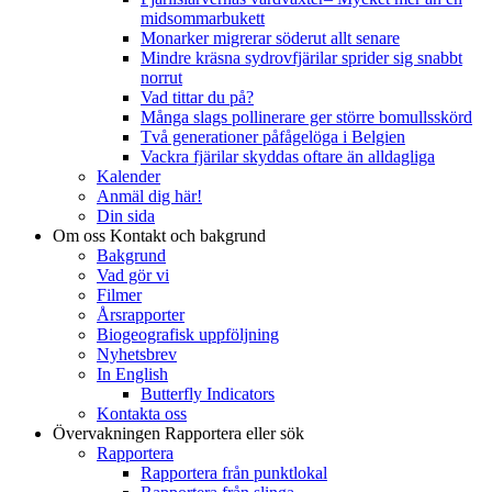
midsommarbukett
Monarker migrerar söderut allt senare
Mindre kräsna sydrovfjärilar sprider sig snabbt
norrut
Vad tittar du på?
Många slags pollinerare ger större bomullsskörd
Två generationer påfågelöga i Belgien
Vackra fjärilar skyddas oftare än alldagliga
Kalender
Anmäl dig här!
Din sida
Om oss
Kontakt och bakgrund
Bakgrund
Vad gör vi
Filmer
Årsrapporter
Biogeografisk uppföljning
Nyhetsbrev
In English
Butterfly Indicators
Kontakta oss
Övervakningen
Rapportera eller sök
Rapportera
Rapportera från punktlokal