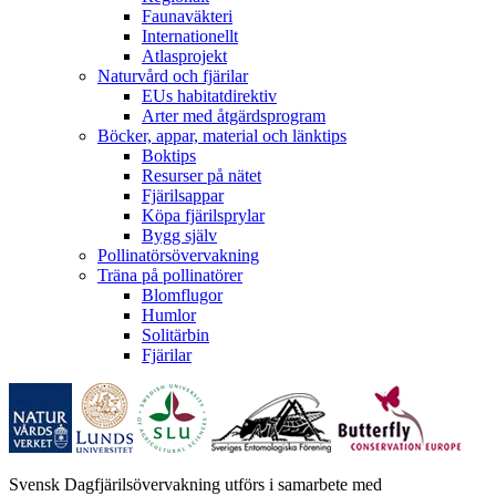
Faunaväkteri
Internationellt
Atlasprojekt
Naturvård och fjärilar
EUs habitatdirektiv
Arter med åtgärdsprogram
Böcker, appar, material och länktips
Boktips
Resurser på nätet
Fjärilsappar
Köpa fjärilsprylar
Bygg själv
Pollinatörsövervakning
Träna på pollinatörer
Blomflugor
Humlor
Solitärbin
Fjärilar
Svensk Dagfjärilsövervakning utförs i samarbete med