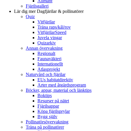
Allmänt
Fjärilsgalleri
Lär dig mer
Dagfjärilar & pollinatörer
Quiz
Vitfjärilar
Träna raps/kål/rov
VitfjärilarSpeed
Juvela vingar
Quizarkiv
Annan övervakning
Regionalt
Faunaväkteri
Internationellt
Atlasprojekt
Naturvård och fjärilar
EUs habitatdirektiv
Arter med åtgärdsprogram
Böcker, appar, material och länktips
Boktips
Resurser på nätet
Fjärilsappar
Köpa fjärilsprylar
Bygg själv
Pollinatörsövervakning
Träna på pollinatörer