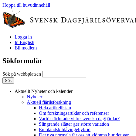
Hoppa till huvudinnehåll
Logga in
In English
Bli medlem
Sökformulär
Sök på webbplatsen
Aktuellt
Nyheter och kalender
Nyheter
Aktuell fjärilsforskning
Hela artikellistan
Om forskningsartiklar och referenser
Varför förlorade vi tre svenska dagfjärilar?
Slingrande slåtter ger större variation
En öländsk blåvingehybrid
Det nya normala får oss att glömma hur det var