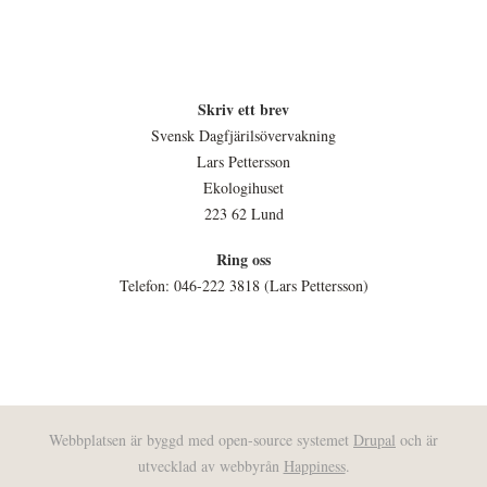
Skriv ett brev
Svensk Dagfjärilsövervakning
Lars Pettersson
Ekologihuset
223 62 Lund
Ring oss
Telefon: 046-222 3818 (Lars Pettersson)
Webbplatsen är byggd med open-source systemet
Drupal
och är
utvecklad av webbyrån
Happiness
.