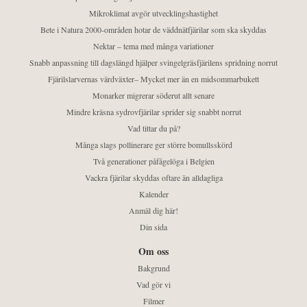
Mikroklimat avgör utvecklingshastighet
Bete i Natura 2000-områden hotar de väddnätfjärilar som ska skyddas
Nektar – tema med många variationer
Snabb anpassning till dagslängd hjälper svingelgräsfjärilens spridning norrut
Fjärilslarvernas värdväxter– Mycket mer än en midsommarbukett
Monarker migrerar söderut allt senare
Mindre kräsna sydrovfjärilar sprider sig snabbt norrut
Vad tittar du på?
Många slags pollinerare ger större bomullsskörd
Två generationer påfågelöga i Belgien
Vackra fjärilar skyddas oftare än alldagliga
Kalender
Anmäl dig här!
Din sida
Om oss
Bakgrund
Vad gör vi
Filmer