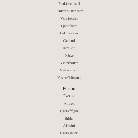
Punktprotokoll
Länkar & mer filer
Våra lokaler
Fjärilskarta
Lokala sidor
Gotland
Jämtland
Närke
Västerbotten
Västmanland
Västra Götaland
Forum
Översikt
Ämnen
Fjärilsfrågor
Bilder
Allmänt
Fjärilsgalleri