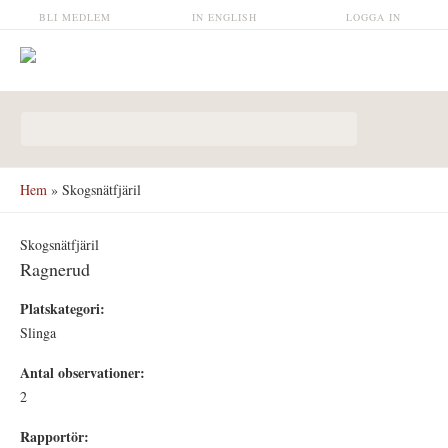
Hoppa till huvudinnehåll
BLI MEDLEM
IN ENGLISH
LOGGA IN
Sökformulär
Hem
» Skogsnätfjäril
Skogsnätfjäril
Ragnerud
Platskategori:
Slinga
Antal observationer:
2
Rapportör: