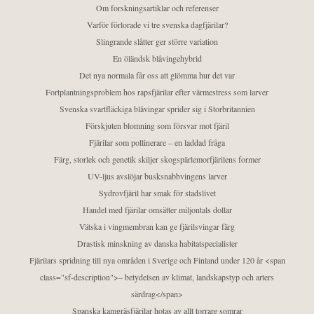
Om forskningsartiklar och referenser
Varför förlorade vi tre svenska dagfjärilar?
Slingrande slåtter ger större variation
En öländsk blåvingehybrid
Det nya normala får oss att glömma hur det var
Fortplantningsproblem hos rapsfjärilar efter värmestress som larver
Svenska svartfläckiga blåvingar sprider sig i Storbritannien
Förskjuten blomning som försvar mot fjäril
Fjärilar som pollinerare – en laddad fråga
Färg, storlek och genetik skiljer skogspärlemorfjärilens former
UV-ljus avslöjar busksnabbvingens larver
Sydrovfjäril har smak för stadslivet
Handel med fjärilar omsätter miljontals dollar
Vätska i vingmembran kan ge fjärilsvingar färg
Drastisk minskning av danska habitatspecialister
Fjärilars spridning till nya områden i Sverige och Finland under 120 år <span
class="sf-description">– betydelsen av klimat, landskapstyp och arters
särdrag</span>
Spanska kamgräsfjärilar hotas av allt torrare somrar