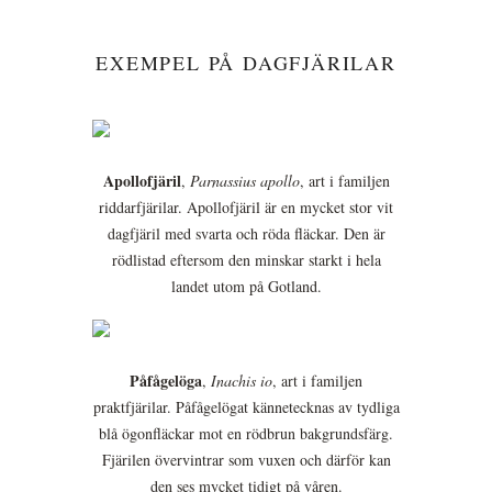
EXEMPEL PÅ DAGFJÄRILAR
Apollofjäril
,
Parnassius apollo
, art i familjen
riddarfjärilar. Apollofjäril är en mycket stor vit
dagfjäril med svarta och röda fläckar. Den är
rödlistad eftersom den minskar starkt i hela
landet utom på Gotland.
Påfågelöga
,
Inachis io
, art i familjen
praktfjärilar. Påfågelögat kännetecknas av tydliga
blå ögonfläckar mot en rödbrun bakgrundsfärg.
Fjärilen övervintrar som vuxen och därför kan
den ses mycket tidigt på våren.