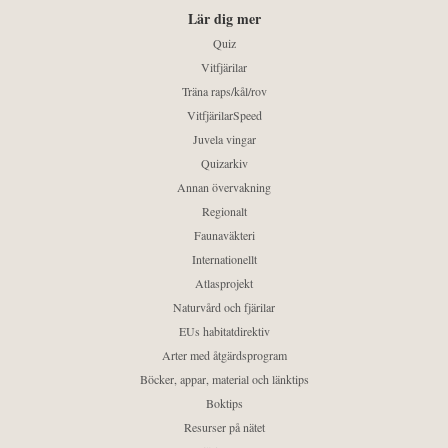
Lär dig mer
Quiz
Vitfjärilar
Träna raps/kål/rov
VitfjärilarSpeed
Juvela vingar
Quizarkiv
Annan övervakning
Regionalt
Faunaväkteri
Internationellt
Atlasprojekt
Naturvård och fjärilar
EUs habitatdirektiv
Arter med åtgärdsprogram
Böcker, appar, material och länktips
Boktips
Resurser på nätet