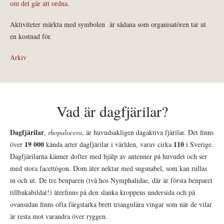
om det går att ordna.
Aktiviteter märkta med symbolen
är sådana som organisatören tar ut
en kostnad för.
Arkiv
Vad är dagfjärilar?
Dagfjärilar
,
rhopalocera
, är huvudsakligen dagaktiva fjärilar. Det finns
19 000
110
över
kända arter dagfjärilar i världen, varav cirka
i Sverige.
Dagfjärilarna känner dofter med hjälp av antenner på huvudet och ser
med stora facettögon. Dom äter nektar med sugsnabel, som kan rullas
in och ut. De tre benparen (två hos Nymphalidae, där är första benparet
tillbakabildat!) återfinns på den slanka kroppens undersida och på
ovansidan finns ofta färgstarka brett triangulära vingar som när de vilar
är resta mot varandra över ryggen.