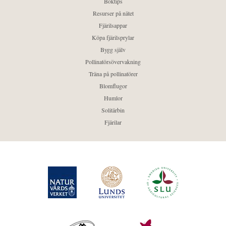
Boktips
Resurser på nätet
Fjärilsappar
Köpa fjärilsprylar
Bygg själv
Pollinatörsövervakning
Träna på pollinatörer
Blomflugor
Humlor
Solitärbin
Fjärilar