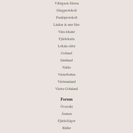
Viktigaste filerna
Slingprotokoll
Punktprotokoll
Länkar & mer filer
Våra lokaler
Fjärilskarta
Lokala sidor
Gotland
Jämtland
Närke
Västerbotten
Västmanland
Västra Götaland
Forum
Översikt
Ämnen
Fjärilsfrågor
Bilder