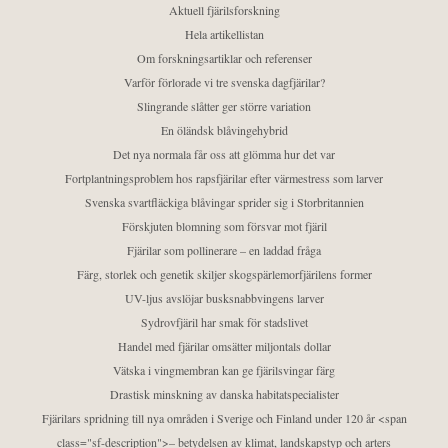
Aktuell fjärilsforskning
Hela artikellistan
Om forskningsartiklar och referenser
Varför förlorade vi tre svenska dagfjärilar?
Slingrande slåtter ger större variation
En öländsk blåvingehybrid
Det nya normala får oss att glömma hur det var
Fortplantningsproblem hos rapsfjärilar efter värmestress som larver
Svenska svartfläckiga blåvingar sprider sig i Storbritannien
Förskjuten blomning som försvar mot fjäril
Fjärilar som pollinerare – en laddad fråga
Färg, storlek och genetik skiljer skogspärlemorfjärilens former
UV-ljus avslöjar busksnabbvingens larver
Sydrovfjäril har smak för stadslivet
Handel med fjärilar omsätter miljontals dollar
Vätska i vingmembran kan ge fjärilsvingar färg
Drastisk minskning av danska habitatspecialister
Fjärilars spridning till nya områden i Sverige och Finland under 120 år <span
class="sf-description">– betydelsen av klimat, landskapstyp och arters