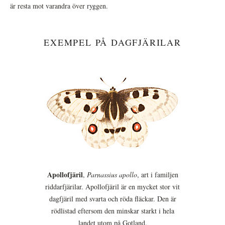
är resta mot varandra över ryggen.
EXEMPEL PÅ DAGFJÄRILAR
Apollofjäril
,
Parnassius apollo
, art i familjen
riddarfjärilar. Apollofjäril är en mycket stor vit
dagfjäril med svarta och röda fläckar. Den är
rödlistad eftersom den minskar starkt i hela
landet utom på Gotland.