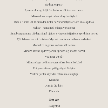
särdrag</span>
Spanska kamgräsfjärilar hotas av allt torrare somrar
Mikroklimat avgör utvecklingshastighet
Bete i Natura 2000-områden hotar de väddnätfjärilar som ska skyddas
Nektar – tema med många variationer
Snabb anpassning till dagslängd hjälper svingelgräsfjärilens spridning norrut
Fjärilslarvernas värdväxter– Mycket mer än en midsommarbukett
Monarker migrerar söderut allt senare
Mindre kräsna sydrovfjärilar sprider sig snabbt norrut
Vad tittar du på?
Många slags pollinerare ger större bomullsskörd
Två generationer påfågelöga i Belgien
Vackra fjärilar skyddas oftare än alldagliga
Kalender
Anmäl dig här!
Din sida
Om oss
Bakgrund