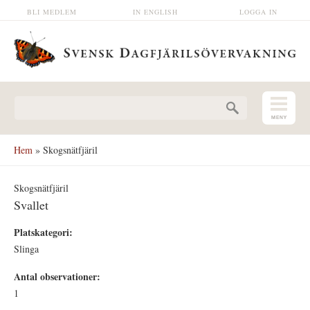
Hoppa till huvudinnehåll
BLI MEDLEM
IN ENGLISH
LOGGA IN
Sökformulär
Hem
» Skogsnätfjäril
Skogsnätfjäril
Svallet
Platskategori:
Slinga
Antal observationer:
1