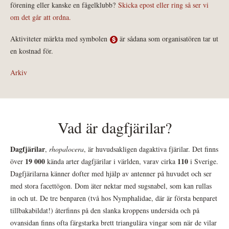
förening eller kanske en fågelklubb?
Skicka epost eller ring så ser vi
om det går att ordna.
Aktiviteter märkta med symbolen
är sådana som organisatören tar ut
en kostnad för.
Arkiv
Vad är dagfjärilar?
Dagfjärilar
,
rhopalocera
, är huvudsakligen dagaktiva fjärilar. Det finns
19 000
110
över
kända arter dagfjärilar i världen, varav cirka
i Sverige.
Dagfjärilarna känner dofter med hjälp av antenner på huvudet och ser
med stora facettögon. Dom äter nektar med sugsnabel, som kan rullas
in och ut. De tre benparen (två hos Nymphalidae, där är första benparet
tillbakabildat!) återfinns på den slanka kroppens undersida och på
ovansidan finns ofta färgstarka brett triangulära vingar som när de vilar