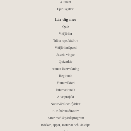
Allmänt
Fjärilsgalleri
Lär dig mer
Quiz
Vitfjärilar
Träna raps/kål/rov
VitfjärilarSpeed
Juvela vingar
Quizarkiv
Annan övervakning
Regionalt
Faunaväkteri
Internationellt
Atlasprojekt
Naturvård och fjärilar
EUs habitatdirektiv
Arter med åtgärdsprogram
Böcker, appar, material och länktips