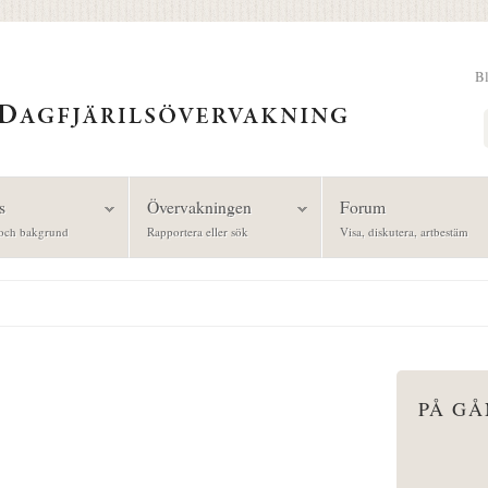
B
Sök
s
Övervakningen
Forum
och bakgrund
Rapportera eller sök
Visa, diskutera, artbestäm
PÅ G