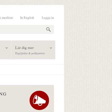
li medlem
In English
Logga in
formulär
Lär dig mer
Dagfjärilar & pollinatörer
ÅNG