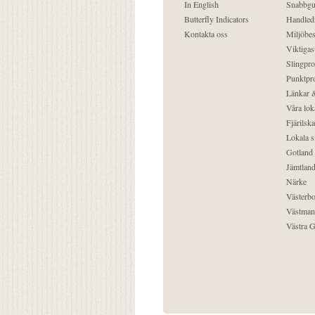
In English
Snabbgu
Butterfly Indicators
Handled
Kontakta oss
Miljöbes
Viktigast
Slingpro
Punktpro
Länkar &
Våra lok
Fjärilska
Lokala s
Gotland
Jämtlan
Närke
Västerbo
Västman
Västra G