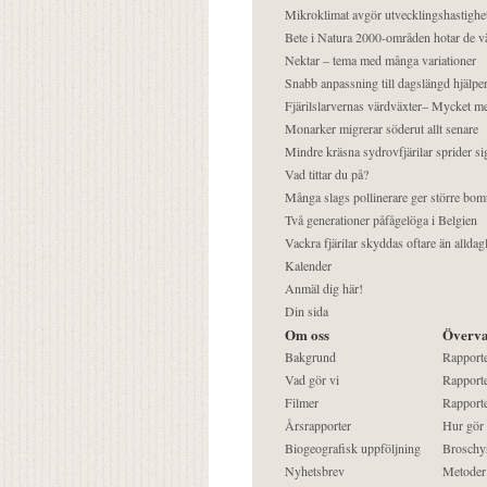
Mikroklimat avgör utvecklingshastighe
Bete i Natura 2000-områden hotar de v
Nektar – tema med många variationer
Snabb anpassning till dagslängd hjälper
Fjärilslarvernas värdväxter– Mycket 
Monarker migrerar söderut allt senare
Mindre kräsna sydrovfjärilar sprider si
Vad tittar du på?
Många slags pollinerare ger större bom
Två generationer påfågelöga i Belgien
Vackra fjärilar skyddas oftare än alldag
Kalender
Anmäl dig här!
Din sida
Om oss
Överva
Bakgrund
Rapport
Vad gör vi
Rapporte
Filmer
Rapporte
Årsrapporter
Hur gör
Biogeografisk uppföljning
Broschy
Nyhetsbrev
Metoder