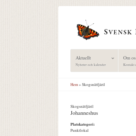
Hoppa till huvudinnehåll
Aktuellt
Om os
Nyheter och kalender
Kontakt 
Hem
» Skogsnätfjäril
Skogsnätfjäril
Johanneshus
Platskategori:
Punktlokal