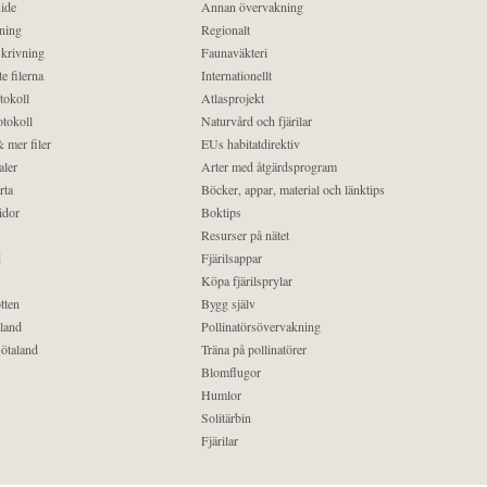
ide
Annan övervakning
ning
Regionalt
krivning
Faunaväkteri
e filerna
Internationellt
tokoll
Atlasprojekt
tokoll
Naturvård och fjärilar
 mer filer
EUs habitatdirektiv
aler
Arter med åtgärdsprogram
rta
Böcker, appar, material och länktips
idor
Boktips
Resurser på nätet
d
Fjärilsappar
Köpa fjärilsprylar
tten
Bygg själv
land
Pollinatörsövervakning
ötaland
Träna på pollinatörer
Blomflugor
Humlor
Solitärbin
Fjärilar