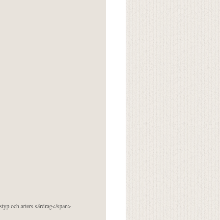
pstyp och arters särdrag</span>