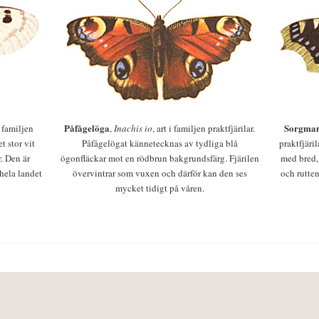
Påfågelöga
Sorgman
 i familjen
,
Inachis io
, art i familjen praktfjärilar.
t stor vit
Påfågelögat kännetecknas av tydliga blå
praktfjäri
r. Den är
ögonfläckar mot en rödbrun bakgrundsfärg. Fjärilen
med bred,
 hela landet
övervintrar som vuxen och därför kan den ses
och rutten
mycket tidigt på våren.