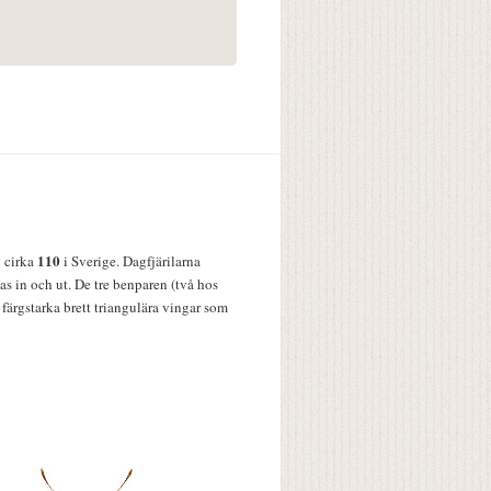
110
v cirka
i Sverige. Dagfjärilarna
s in och ut. De tre benparen (två hos
färgstarka brett triangulära vingar som