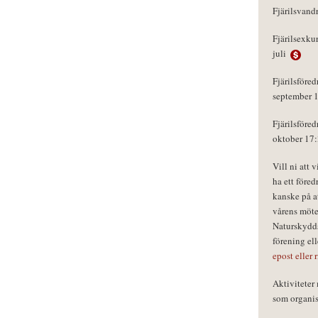
Fjärilsvand
Fjärilsexku
juli
Fjärilsföred
september 
Fjärilsföred
oktober 17
Vill ni att 
ha ett föred
kanske på a
vårens möte
Naturskydds
förening el
epost eller 
Aktivitete
som organisa