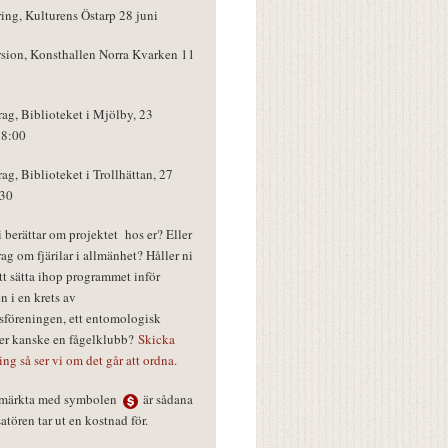
ring, Kulturens Östarp 28 juni
rsion, Konsthallen Norra Kvarken 11
rag, Biblioteket i Mjölby, 23
18:00
rag, Biblioteket i Trollhättan, 27
:30
vi berättar om projektet hos er? Eller
rag om fjärilar i allmänhet? Håller ni
tt sätta ihop programmet inför
n i en krets av
föreningen, ett entomologisk
ler kanske en fågelklubb?
Skicka
ring så ser vi om det går att ordna.
r märkta med symbolen
är sådana
tören tar ut en kostnad för.