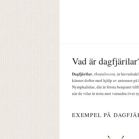
Vad är dagfjärilar
Dagfjärilar
,
rhopalocera
, är huvudsakl
känner dofter med hjälp av antenner på 
Nymphalidae, där är första benparet till
när de vilar är resta mot varandra över r
EXEMPEL PÅ DAGFJÄ