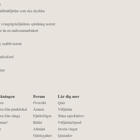
t
äddnätfjärilar som ska skyddas
 svingelgräsfjärilens spridning norrut
mer än en midsommarbukett
g snabbt norrut
ullsskörd
liga
kningen
Forum
Lär dig mer
era
Översikt
Quiz
ra från punktlokal
Ämnen
Vitfjärilar
ra från slinga
Fjärilsfrågor
Träna raps/kål/rov
 man?
Bilder
VitfjärilarSpeed
r
Allmänt
Juvela vingar
Fjärilsgalleri
Quizarkiv