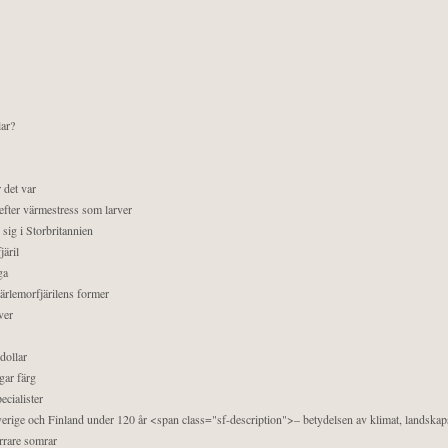
lar?
 det var
efter värmestress som larver
sig i Storbritannien
äril
ga
pärlemorfjärilens former
ver
dollar
gar färg
ecialister
 Sverige och Finland under 120 år <span class="sf-description">– betydelsen av klimat, landska
orrare somrar