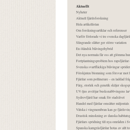
Aktuellt
Nyheter
Aktuell fjärilsforskning
Hela artikellistan
Om forskningsartiklar och referenser
Varför förlorade vi tre svenska dagfjäri
Slingrande slåtter ger större variation
En öländsk blåvingehybrid
Det nya normala får oss att glömma hur
Fortplantningsproblem hos rapsfjärilar 
Svenska svartfläckiga blåvingar sprider 
Förskjuten blomning som försvar mot fj
Fjärilar som pollinerare – en laddad frå
Färg, storlek och genetik skiljer skogs
UV-ljus avslöjar busksnabbvingens lar
Sydrovfjäril har smak för stadslivet
Handel med fjärilar omsätter miljontals 
Vätska i vingmembran kan ge fjärilsvin
Drastisk minskning av danska habitatsp
Fjärilars spridning till nya områden i
Spanska kamgräsfjärilar hotas av allt t