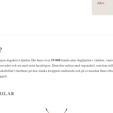
Arkiv
?
19 000
igen dagaktiva fjärilar. Det finns över
kända arter dagfjärilar i världen, vara
huvudet och ser med stora facettögon. Dom äter nektar med sugsnabel, som kan rulla
bakabildat!) återfinns på den slanka kroppens undersida och på ovansidan finns ofta 
yggen.
RILAR