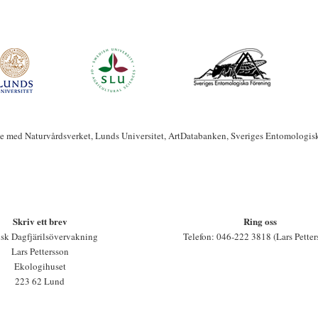
te med Naturvårdsverket, Lunds Universitet, ArtDatabanken, Sveriges Entomologis
Skriv ett brev
Ring oss
sk Dagfjärilsövervakning
Telefon: 046-222 3818 (Lars Petter
Lars Pettersson
Ekologihuset
223 62 Lund