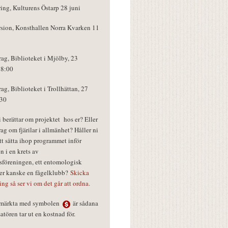
ring, Kulturens Östarp 28 juni
rsion, Konsthallen Norra Kvarken 11
rag, Biblioteket i Mjölby, 23
18:00
rag, Biblioteket i Trollhättan, 27
:30
vi berättar om projektet hos er? Eller
rag om fjärilar i allmänhet? Håller ni
tt sätta ihop programmet inför
n i en krets av
föreningen, ett entomologisk
ler kanske en fågelklubb?
Skicka
ring så ser vi om det går att ordna.
r märkta med symbolen
är sådana
tören tar ut en kostnad för.