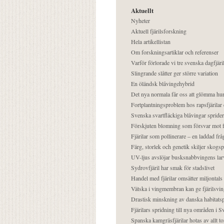
Aktuellt
Nyheter
Aktuell fjärilsforskning
Hela artikellistan
Om forskningsartiklar och referenser
Varför förlorade vi tre svenska dagfjäri
Slingrande slåtter ger större variation
En öländsk blåvingehybrid
Det nya normala får oss att glömma hur
Fortplantningsproblem hos rapsfjärilar 
Svenska svartfläckiga blåvingar sprider 
Förskjuten blomning som försvar mot fj
Fjärilar som pollinerare – en laddad frå
Färg, storlek och genetik skiljer skogs
UV-ljus avslöjar busksnabbvingens lar
Sydrovfjäril har smak för stadslivet
Handel med fjärilar omsätter miljontals 
Vätska i vingmembran kan ge fjärilsvin
Drastisk minskning av danska habitatsp
Fjärilars spridning till nya områden i
Spanska kamgräsfjärilar hotas av allt t