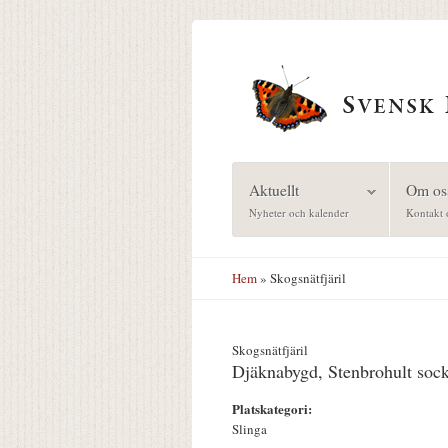
Hoppa till huvudinnehåll
Aktuellt
Om os
Nyheter och kalender
Kontakt 
Hem
» Skogsnätfjäril
Skogsnätfjäril
Djäknabygd, Stenbrohult soc
Platskategori:
Slinga