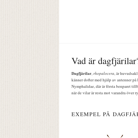
Vad är dagfjärilar
Dagfjärilar
,
rhopalocera
, är huvudsakl
känner dofter med hjälp av antenner på 
Nymphalidae, där är första benparet till
när de vilar är resta mot varandra över r
EXEMPEL PÅ DAGFJÄ