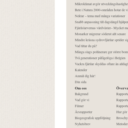
Mikroklimat avgör utvecklingshastighe
Bete i Natura 2000-områden hotar de v
Nektar – tema med många variationer
Snabb anpassning till dagslängd hjälper
Fjärilslarvernas värdväxter– Mycket 
Monarker migrerar söderut allt senare
Mindre kräsna sydrovfjärilar sprider si
Vad tittar du på?
Många slags pollinerare ger större bom
Två generationer påfågelöga i Belgien
Vackra fjärilar skyddas oftare än alldag
Kalender
Anmäl dig här!
Din sida
Om oss
Överva
Bakgrund
Rapport
Vad gör vi
Rapporte
Filmer
Rapporte
Årsrapporter
Hur gör
Biogeografisk uppföljning
Broschy
Nyhetsbrev
Metoder