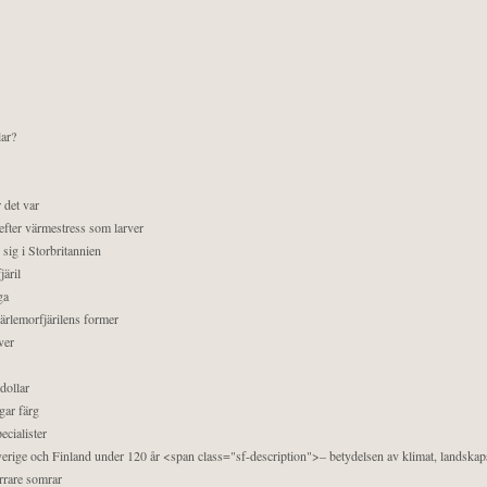
lar?
 det var
efter värmestress som larver
sig i Storbritannien
äril
ga
pärlemorfjärilens former
ver
dollar
gar färg
ecialister
 Sverige och Finland under 120 år <span class="sf-description">– betydelsen av klimat, landska
orrare somrar