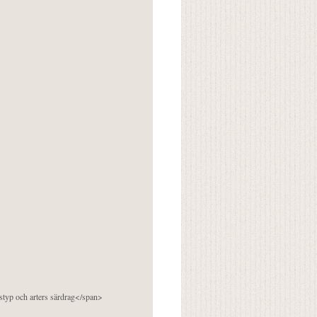
pstyp och arters särdrag</span>