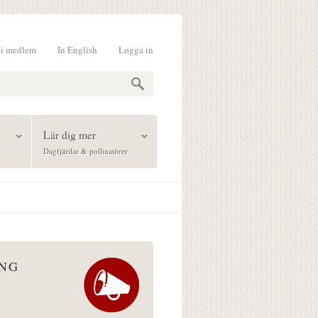
li medlem
In English
Logga in
formulär
Lär dig mer
Dagfjärilar & pollinatörer
ÅNG