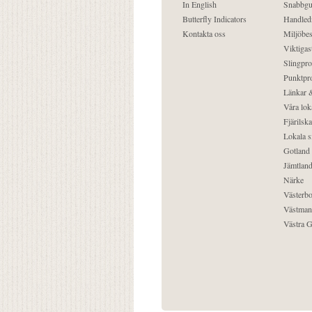
In English
Snabbgu
Butterfly Indicators
Handled
Kontakta oss
Miljöbes
Viktigast
Slingpro
Punktpro
Länkar &
Våra lok
Fjärilska
Lokala s
Gotland
Jämtlan
Närke
Västerbo
Västman
Västra G