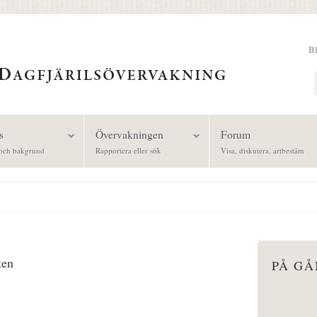
B
Sök
s
Övervakningen
Forum
och bakgrund
Rapportera eller sök
Visa, diskutera, artbestäm
ken
PÅ G