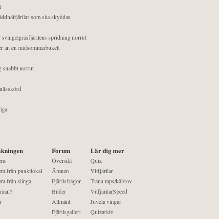
t
äddnätfjärilar som ska skyddas
 svingelgräsfjärilens spridning norrut
mer än en midsommarbukett
g snabbt norrut
ullsskörd
liga
kningen
Forum
Lär dig mer
era
Översikt
Quiz
ra från punktlokal
Ämnen
Vitfjärilar
ra från slinga
Fjärilsfrågor
Träna raps/kål/rov
 man?
Bilder
VitfjärilarSpeed
r
Allmänt
Juvela vingar
Fjärilsgalleri
Quizarkiv