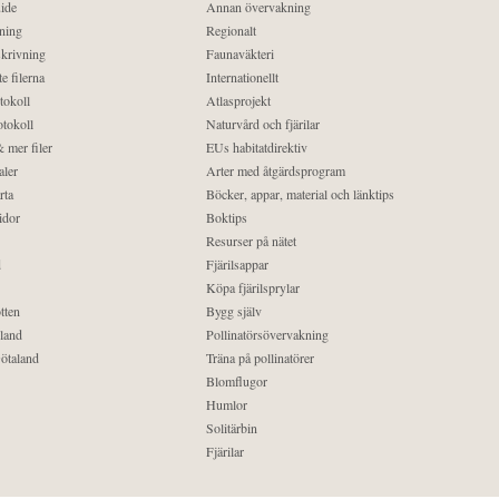
ide
Annan övervakning
ning
Regionalt
krivning
Faunaväkteri
e filerna
Internationellt
tokoll
Atlasprojekt
tokoll
Naturvård och fjärilar
 mer filer
EUs habitatdirektiv
aler
Arter med åtgärdsprogram
rta
Böcker, appar, material och länktips
idor
Boktips
Resurser på nätet
d
Fjärilsappar
Köpa fjärilsprylar
tten
Bygg själv
land
Pollinatörsövervakning
ötaland
Träna på pollinatörer
Blomflugor
Humlor
Solitärbin
Fjärilar