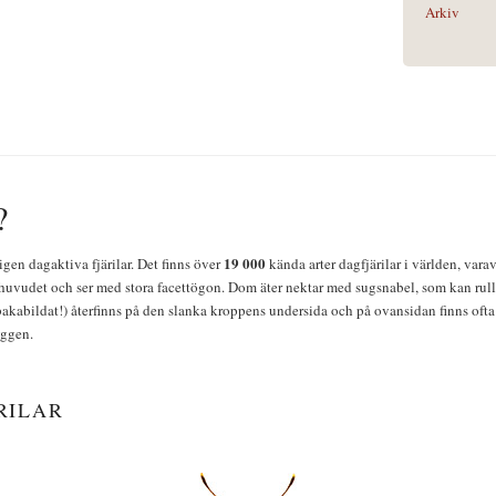
Arkiv
?
19 000
igen dagaktiva fjärilar. Det finns över
kända arter dagfjärilar i världen, vara
huvudet och ser med stora facettögon. Dom äter nektar med sugsnabel, som kan rulla
bakabildat!) återfinns på den slanka kroppens undersida och på ovansidan finns ofta 
yggen.
RILAR