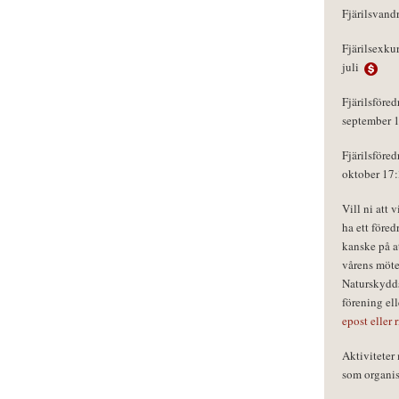
Fjärilsvand
Fjärilsexku
juli
Fjärilsföred
september 
Fjärilsföred
oktober 17
Vill ni att 
ha ett föred
kanske på a
vårens möte
Naturskydds
förening el
epost eller 
Aktivitete
som organisa