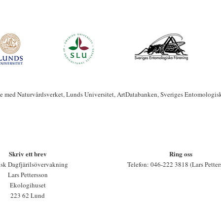
te med Naturvårdsverket, Lunds Universitet, ArtDatabanken, Sveriges Entomologis
Skriv ett brev
Ring oss
sk Dagfjärilsövervakning
Telefon: 046-222 3818 (Lars Petter
Lars Pettersson
Ekologihuset
223 62 Lund