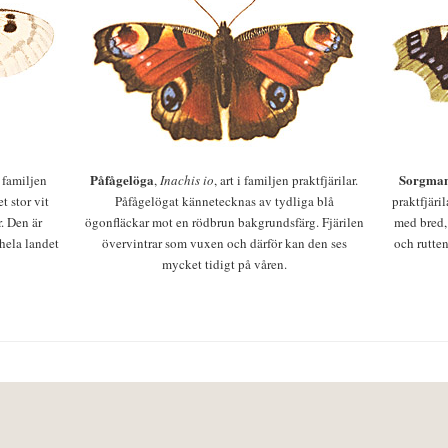
Påfågelöga
Sorgman
 i familjen
,
Inachis io
, art i familjen praktfjärilar.
t stor vit
Påfågelögat kännetecknas av tydliga blå
praktfjäri
r. Den är
ögonfläckar mot en rödbrun bakgrundsfärg. Fjärilen
med bred,
 hela landet
övervintrar som vuxen och därför kan den ses
och rutten
mycket tidigt på våren.