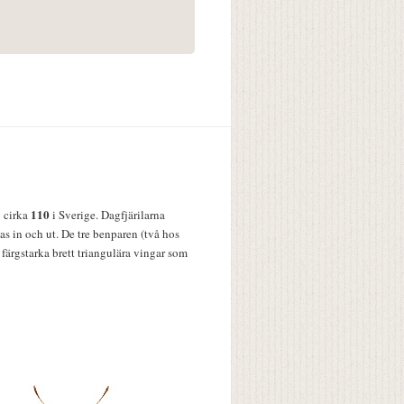
110
v cirka
i Sverige. Dagfjärilarna
s in och ut. De tre benparen (två hos
färgstarka brett triangulära vingar som