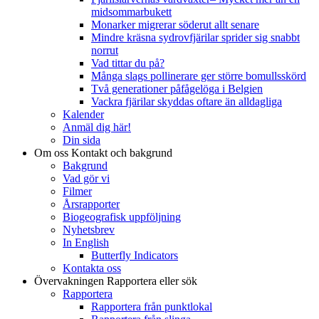
midsommarbukett
Monarker migrerar söderut allt senare
Mindre kräsna sydrovfjärilar sprider sig snabbt
norrut
Vad tittar du på?
Många slags pollinerare ger större bomullsskörd
Två generationer påfågelöga i Belgien
Vackra fjärilar skyddas oftare än alldagliga
Kalender
Anmäl dig här!
Din sida
Om oss
Kontakt och bakgrund
Bakgrund
Vad gör vi
Filmer
Årsrapporter
Biogeografisk uppföljning
Nyhetsbrev
In English
Butterfly Indicators
Kontakta oss
Övervakningen
Rapportera eller sök
Rapportera
Rapportera från punktlokal