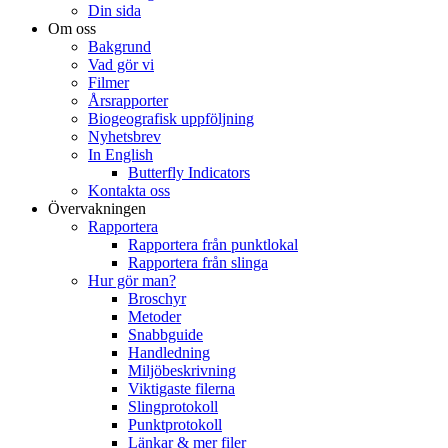
Din sida
Om oss
Bakgrund
Vad gör vi
Filmer
Årsrapporter
Biogeografisk uppföljning
Nyhetsbrev
In English
Butterfly Indicators
Kontakta oss
Övervakningen
Rapportera
Rapportera från punktlokal
Rapportera från slinga
Hur gör man?
Broschyr
Metoder
Snabbguide
Handledning
Miljöbeskrivning
Viktigaste filerna
Slingprotokoll
Punktprotokoll
Länkar & mer filer