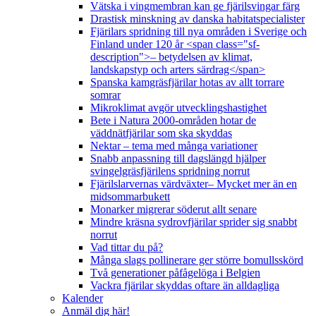
Vätska i vingmembran kan ge fjärilsvingar färg
Drastisk minskning av danska habitatspecialister
Fjärilars spridning till nya områden i Sverige och
Finland under 120 år <span class="sf-
description">– betydelsen av klimat,
landskapstyp och arters särdrag</span>
Spanska kamgräsfjärilar hotas av allt torrare
somrar
Mikroklimat avgör utvecklingshastighet
Bete i Natura 2000-områden hotar de
väddnätfjärilar som ska skyddas
Nektar – tema med många variationer
Snabb anpassning till dagslängd hjälper
svingelgräsfjärilens spridning norrut
Fjärilslarvernas värdväxter– Mycket mer än en
midsommarbukett
Monarker migrerar söderut allt senare
Mindre kräsna sydrovfjärilar sprider sig snabbt
norrut
Vad tittar du på?
Många slags pollinerare ger större bomullsskörd
Två generationer påfågelöga i Belgien
Vackra fjärilar skyddas oftare än alldagliga
Kalender
Anmäl dig här!