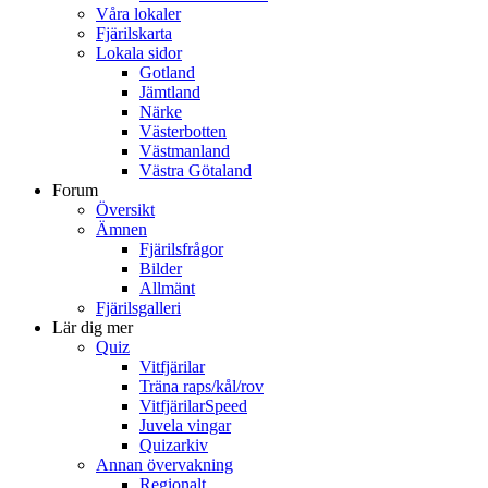
Våra lokaler
Fjärilskarta
Lokala sidor
Gotland
Jämtland
Närke
Västerbotten
Västmanland
Västra Götaland
Forum
Översikt
Ämnen
Fjärilsfrågor
Bilder
Allmänt
Fjärilsgalleri
Lär dig mer
Quiz
Vitfjärilar
Träna raps/kål/rov
VitfjärilarSpeed
Juvela vingar
Quizarkiv
Annan övervakning
Regionalt