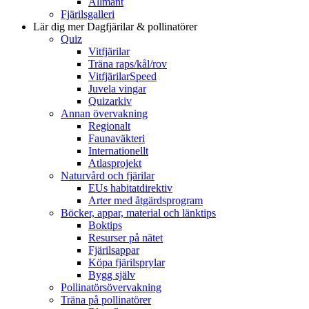
Allmänt
Fjärilsgalleri
Lär dig mer
Dagfjärilar & pollinatörer
Quiz
Vitfjärilar
Träna raps/kål/rov
VitfjärilarSpeed
Juvela vingar
Quizarkiv
Annan övervakning
Regionalt
Faunaväkteri
Internationellt
Atlasprojekt
Naturvård och fjärilar
EUs habitatdirektiv
Arter med åtgärdsprogram
Böcker, appar, material och länktips
Boktips
Resurser på nätet
Fjärilsappar
Köpa fjärilsprylar
Bygg själv
Pollinatörsövervakning
Träna på pollinatörer