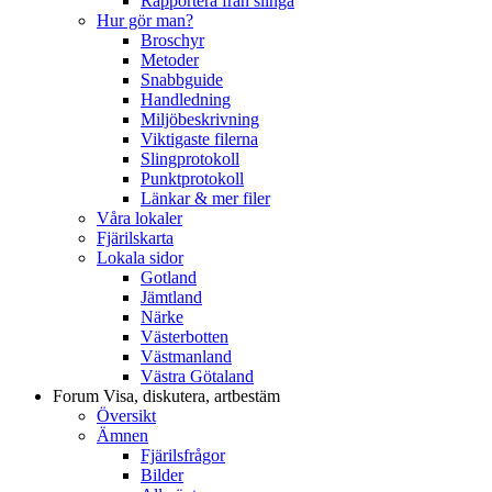
Rapportera från slinga
Hur gör man?
Broschyr
Metoder
Snabbguide
Handledning
Miljöbeskrivning
Viktigaste filerna
Slingprotokoll
Punktprotokoll
Länkar & mer filer
Våra lokaler
Fjärilskarta
Lokala sidor
Gotland
Jämtland
Närke
Västerbotten
Västmanland
Västra Götaland
Forum
Visa, diskutera, artbestäm
Översikt
Ämnen
Fjärilsfrågor
Bilder