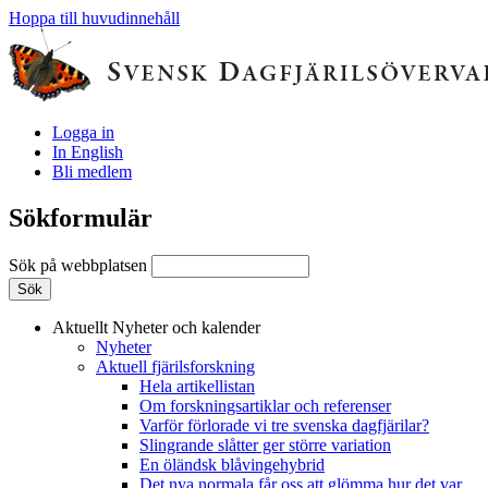
Hoppa till huvudinnehåll
Logga in
In English
Bli medlem
Sökformulär
Sök på webbplatsen
Aktuellt
Nyheter och kalender
Nyheter
Aktuell fjärilsforskning
Hela artikellistan
Om forskningsartiklar och referenser
Varför förlorade vi tre svenska dagfjärilar?
Slingrande slåtter ger större variation
En öländsk blåvingehybrid
Det nya normala får oss att glömma hur det var