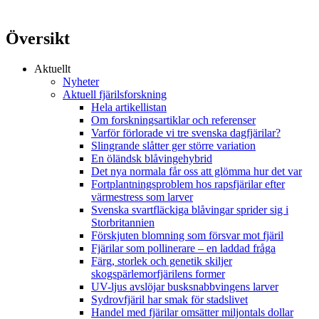
Översikt
Aktuellt
Nyheter
Aktuell fjärilsforskning
Hela artikellistan
Om forskningsartiklar och referenser
Varför förlorade vi tre svenska dagfjärilar?
Slingrande slåtter ger större variation
En öländsk blåvingehybrid
Det nya normala får oss att glömma hur det var
Fortplantningsproblem hos rapsfjärilar efter
värmestress som larver
Svenska svartfläckiga blåvingar sprider sig i
Storbritannien
Förskjuten blomning som försvar mot fjäril
Fjärilar som pollinerare – en laddad fråga
Färg, storlek och genetik skiljer
skogspärlemorfjärilens former
UV-ljus avslöjar busksnabbvingens larver
Sydrovfjäril har smak för stadslivet
Handel med fjärilar omsätter miljontals dollar