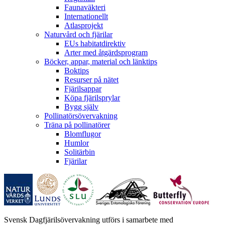
Faunaväkteri
Internationellt
Atlasprojekt
Naturvård och fjärilar
EUs habitatdirektiv
Arter med åtgärdsprogram
Böcker, appar, material och länktips
Boktips
Resurser på nätet
Fjärilsappar
Köpa fjärilsprylar
Bygg själv
Pollinatörsövervakning
Träna på pollinatörer
Blomflugor
Humlor
Solitärbin
Fjärilar
Svensk Dagfjärilsövervakning utförs i samarbete med