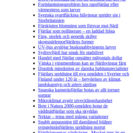
Fortplantningsproblem hos rapsfjärilar efter
värmestress som larver
Svenska svartfläckiga blåvingar sprider sig i
Storbritannien
Förskjuten blomning som försvar mot fjäril
Fjärilar som pollinerare – en laddad fråga
Färg, storlek och genetik skiljer
skogspärlemorfjärilens former
UV-ljus avslöjar busksnabbvingens larver
Sydrovfjäril har smak för stadslivet
Handel med fjärilar omsätter miljontals dollar
Vätska i vingmembran kan ge fjärilsvingar färg
Drastisk minskning av danska habitatspecialister
Fjärilars spridning till nya områden i Sverige och
Finland under 120 år
– betydelsen av klimat,
landskapstyp och arters särdrag
Spanska kamgräsfjärilar hotas av allt torrare
somrar
Mikroklimat avgör utvecklingshastighet
Bete i Natura 2000-områden hotar de
väddnätfjärilar som ska skyddas
Nektar – tema med många variationer
Snabb anpassning till dagslängd hjälper
svingelgräsfjärilens spridning norrut
Fjärilslarvernas värdväxter– Mycket mer än en