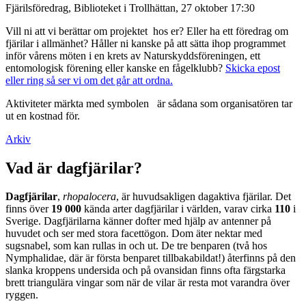
Fjärilsföredrag, Biblioteket i Trollhättan, 27 oktober 17:30
Vill ni att vi berättar om projektet hos er? Eller ha ett föredrag om
fjärilar i allmänhet? Håller ni kanske på att sätta ihop programmet
inför vårens möten i en krets av Naturskyddsföreningen, ett
entomologisk förening eller kanske en fågelklubb?
Skicka epost
eller ring så ser vi om det går att ordna.
Aktiviteter märkta med symbolen
är sådana som organisatören tar
ut en kostnad för.
Arkiv
Vad är dagfjärilar?
Dagfjärilar
,
rhopalocera
, är huvudsakligen dagaktiva fjärilar. Det
finns över
19 000
kända arter dagfjärilar i världen, varav cirka
110
i
Sverige. Dagfjärilarna känner dofter med hjälp av antenner på
huvudet och ser med stora facettögon. Dom äter nektar med
sugsnabel, som kan rullas in och ut. De tre benparen (två hos
Nymphalidae, där är första benparet tillbakabildat!) återfinns på den
slanka kroppens undersida och på ovansidan finns ofta färgstarka
brett triangulära vingar som när de vilar är resta mot varandra över
ryggen.