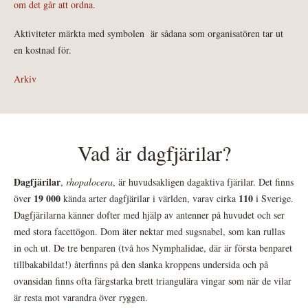
om det går att ordna.
Aktiviteter märkta med symbolen
är sådana som organisatören tar ut
en kostnad för.
Arkiv
Vad är dagfjärilar?
Dagfjärilar
,
rhopalocera
, är huvudsakligen dagaktiva fjärilar. Det finns
19 000
110
över
kända arter dagfjärilar i världen, varav cirka
i Sverige.
Dagfjärilarna känner dofter med hjälp av antenner på huvudet och ser
med stora facettögon. Dom äter nektar med sugsnabel, som kan rullas
in och ut. De tre benparen (två hos Nymphalidae, där är första benparet
tillbakabildat!) återfinns på den slanka kroppens undersida och på
ovansidan finns ofta färgstarka brett triangulära vingar som när de vilar
är resta mot varandra över ryggen.