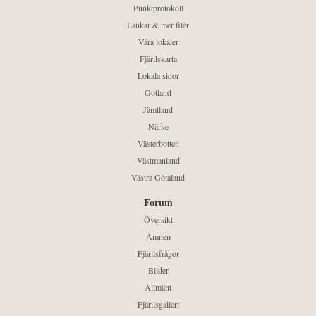
Punktprotokoll
Länkar & mer filer
Våra lokaler
Fjärilskarta
Lokala sidor
Gotland
Jämtland
Närke
Västerbotten
Västmanland
Västra Götaland
Forum
Översikt
Ämnen
Fjärilsfrågor
Bilder
Allmänt
Fjärilsgalleri