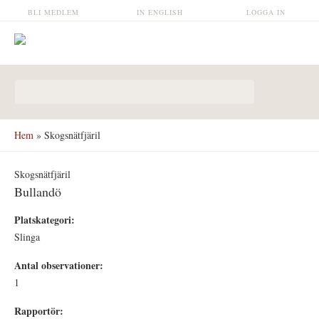
Hoppa till huvudinnehåll
BLI MEDLEM
IN ENGLISH
LOGGA IN
Sökformulär
Hem
» Skogsnätfjäril
Skogsnätfjäril
Bullandö
Platskategori:
Slinga
Antal observationer:
1
Rapportör: