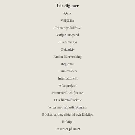
Lär dig mer
Quiz
Vitfjärilar
Träna raps/kål/rov
VitfjärilarSpeed
Juvela vingar
Quizarkiv
Annan övervakning
Regionalt
Faunaväkteri
Internationellt
Atlasprojekt
Naturvård och fjärilar
EUs habitatdirektiv
Arter med åtgärdsprogram
Böcker, appar, material och länktips
Boktips
Resurser på nätet