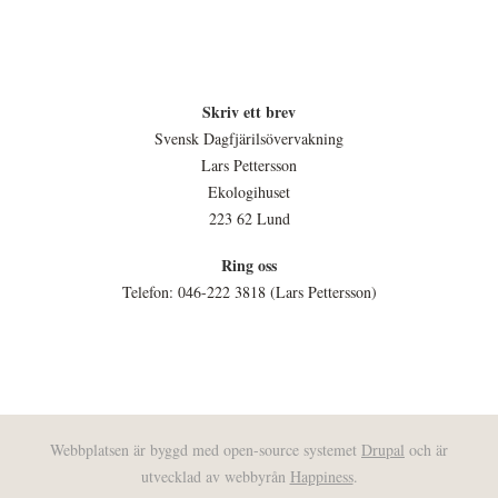
Skriv ett brev
Svensk Dagfjärilsövervakning
Lars Pettersson
Ekologihuset
223 62 Lund
Ring oss
Telefon: 046-222 3818 (Lars Pettersson)
Webbplatsen är byggd med open-source systemet
Drupal
och är
utvecklad av webbyrån
Happiness
.