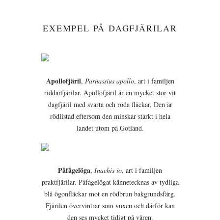
EXEMPEL PÅ DAGFJÄRILAR
Apollofjäril
,
Parnassius apollo
, art i familjen
riddarfjärilar. Apollofjäril är en mycket stor vit
dagfjäril med svarta och röda fläckar. Den är
rödlistad eftersom den minskar starkt i hela
landet utom på Gotland.
Påfågelöga
,
Inachis io
, art i familjen
praktfjärilar. Påfågelögat kännetecknas av tydliga
blå ögonfläckar mot en rödbrun bakgrundsfärg.
Fjärilen övervintrar som vuxen och därför kan
den ses mycket tidigt på våren.