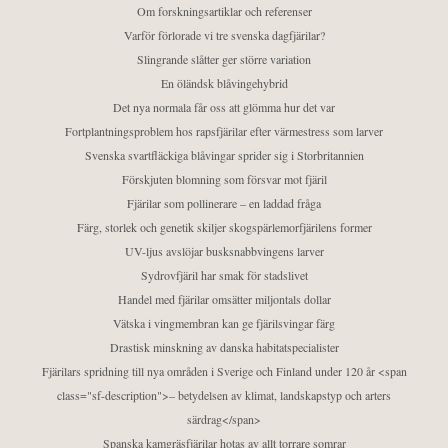
Om forskningsartiklar och referenser
Varför förlorade vi tre svenska dagfjärilar?
Slingrande slåtter ger större variation
En öländsk blåvingehybrid
Det nya normala får oss att glömma hur det var
Fortplantningsproblem hos rapsfjärilar efter värmestress som larver
Svenska svartfläckiga blåvingar sprider sig i Storbritannien
Förskjuten blomning som försvar mot fjäril
Fjärilar som pollinerare – en laddad fråga
Färg, storlek och genetik skiljer skogspärlemorfjärilens former
UV-ljus avslöjar busksnabbvingens larver
Sydrovfjäril har smak för stadslivet
Handel med fjärilar omsätter miljontals dollar
Vätska i vingmembran kan ge fjärilsvingar färg
Drastisk minskning av danska habitatspecialister
Fjärilars spridning till nya områden i Sverige och Finland under 120 år <span
class="sf-description">– betydelsen av klimat, landskapstyp och arters
särdrag</span>
Spanska kamgräsfjärilar hotas av allt torrare somrar