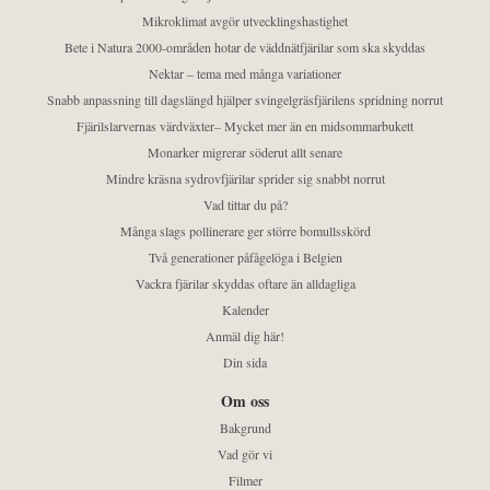
Mikroklimat avgör utvecklingshastighet
Bete i Natura 2000-områden hotar de väddnätfjärilar som ska skyddas
Nektar – tema med många variationer
Snabb anpassning till dagslängd hjälper svingelgräsfjärilens spridning norrut
Fjärilslarvernas värdväxter– Mycket mer än en midsommarbukett
Monarker migrerar söderut allt senare
Mindre kräsna sydrovfjärilar sprider sig snabbt norrut
Vad tittar du på?
Många slags pollinerare ger större bomullsskörd
Två generationer påfågelöga i Belgien
Vackra fjärilar skyddas oftare än alldagliga
Kalender
Anmäl dig här!
Din sida
Om oss
Bakgrund
Vad gör vi
Filmer