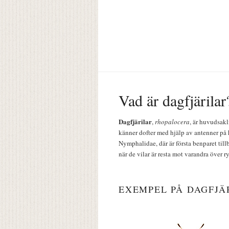
Vad är dagfjärilar
Dagfjärilar
,
rhopalocera
, är huvudsakl
känner dofter med hjälp av antenner på 
Nymphalidae, där är första benparet till
när de vilar är resta mot varandra över r
EXEMPEL PÅ DAGFJÄ