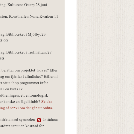
ring, Kulturens Östarp 28 juni
rsion, Konsthallen Norra Kvarken 11
rag, Biblioteket i Mjölby, 23
18:00
rag, Biblioteket i Trollhättan, 27
:30
vi berättar om projektet hos er? Eller
rag om fjärilar i allmänhet? Håller ni
tt sätta ihop programmet inför
n i en krets av
föreningen, ett entomologisk
ler kanske en fågelklubb?
Skicka
ring så ser vi om det går att ordna.
r märkta med symbolen
är sådana
tören tar ut en kostnad för.