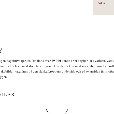
Arkiv
?
19 000
igen dagaktiva fjärilar. Det finns över
kända arter dagfjärilar i världen, vara
huvudet och ser med stora facettögon. Dom äter nektar med sugsnabel, som kan rulla
bakabildat!) återfinns på den slanka kroppens undersida och på ovansidan finns ofta 
yggen.
RILAR