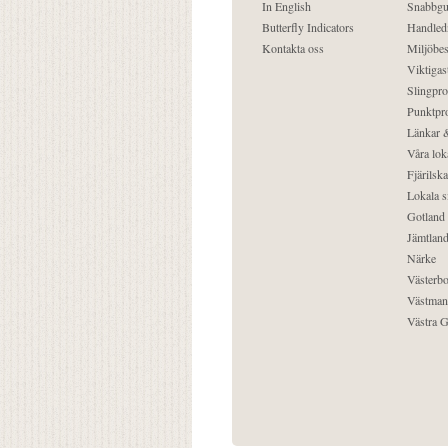
In English
Snabbgu
Butterfly Indicators
Handled
Kontakta oss
Miljöbes
Viktigast
Slingpro
Punktpro
Länkar &
Våra lok
Fjärilska
Lokala s
Gotland
Jämtlan
Närke
Västerbo
Västman
Västra G