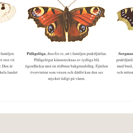
Påfågelöga
Sorgman
 i familjen
,
Inachis io
, art i familjen praktfjärilar.
t stor vit
Påfågelögat kännetecknas av tydliga blå
praktfjäri
r. Den är
ögonfläckar mot en rödbrun bakgrundsfärg. Fjärilen
med bred,
 hela landet
övervintrar som vuxen och därför kan den ses
och rutten
mycket tidigt på våren.