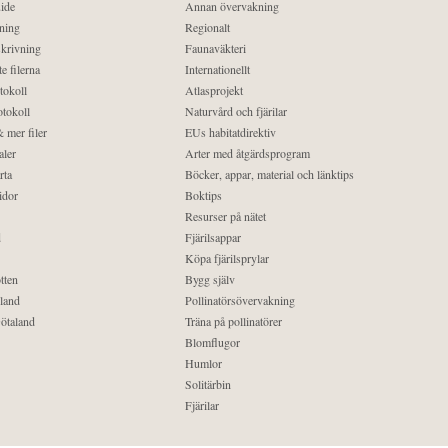
ide
Annan övervakning
ning
Regionalt
krivning
Faunaväkteri
e filerna
Internationellt
tokoll
Atlasprojekt
tokoll
Naturvård och fjärilar
 mer filer
EUs habitatdirektiv
aler
Arter med åtgärdsprogram
rta
Böcker, appar, material och länktips
idor
Boktips
Resurser på nätet
d
Fjärilsappar
Köpa fjärilsprylar
tten
Bygg själv
land
Pollinatörsövervakning
ötaland
Träna på pollinatörer
Blomflugor
Humlor
Solitärbin
Fjärilar