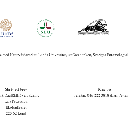
te med Naturvårdsverket, Lunds Universitet, ArtDatabanken, Sveriges Entomologis
Skriv ett brev
Ring oss
sk Dagfjärilsövervakning
Telefon: 046-222 3818 (Lars Petter
Lars Pettersson
Ekologihuset
223 62 Lund