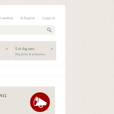
li medlem
In English
Logga in
formulär
Lär dig mer
Dagfjärilar & pollinatörer
ÅNG