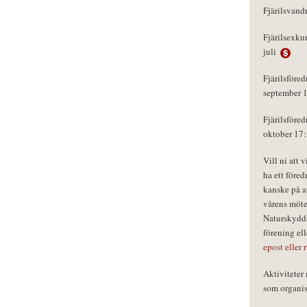
Fjärilsvand
Fjärilsexku
juli
Fjärilsföred
september 
Fjärilsföred
oktober 17
Vill ni att 
ha ett föred
kanske på a
vårens möte
Naturskydds
förening el
epost eller 
Aktivitete
som organisa