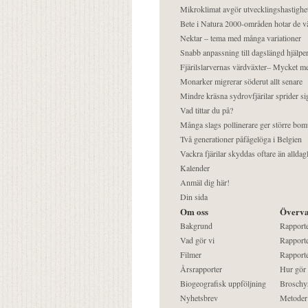
Mikroklimat avgör utvecklingshastighe
Bete i Natura 2000-områden hotar de v
Nektar – tema med många variationer
Snabb anpassning till dagslängd hjälper
Fjärilslarvernas värdväxter– Mycket 
Monarker migrerar söderut allt senare
Mindre kräsna sydrovfjärilar sprider si
Vad tittar du på?
Många slags pollinerare ger större bom
Två generationer påfågelöga i Belgien
Vackra fjärilar skyddas oftare än alldag
Kalender
Anmäl dig här!
Din sida
Om oss
Överva
Bakgrund
Rapport
Vad gör vi
Rapporte
Filmer
Rapporte
Årsrapporter
Hur gör
Biogeografisk uppföljning
Broschy
Nyhetsbrev
Metoder