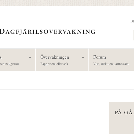
B
Sök
s
Övervakningen
Forum
och bakgrund
Rapportera eller sök
Visa, diskutera, artbestäm
PÅ G