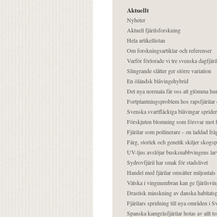
Aktuellt
Nyheter
Aktuell fjärilsforskning
Hela artikellistan
Om forskningsartiklar och referenser
Varför förlorade vi tre svenska dagfjäri
Slingrande slåtter ger större variation
En öländsk blåvingehybrid
Det nya normala får oss att glömma hur
Fortplantningsproblem hos rapsfjärilar 
Svenska svartfläckiga blåvingar sprider 
Förskjuten blomning som försvar mot fj
Fjärilar som pollinerare – en laddad frå
Färg, storlek och genetik skiljer skogs
UV-ljus avslöjar busksnabbvingens lar
Sydrovfjäril har smak för stadslivet
Handel med fjärilar omsätter miljontals 
Vätska i vingmembran kan ge fjärilsvin
Drastisk minskning av danska habitatsp
Fjärilars spridning till nya områden i
Spanska kamgräsfjärilar hotas av allt t