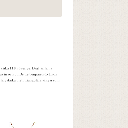
110
v cirka
i Sverige. Dagfjärilarna
s in och ut. De tre benparen (två hos
färgstarka brett triangulära vingar som