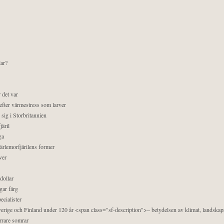
lar?
 det var
efter värmestress som larver
sig i Storbritannien
äril
ga
pärlemorfjärilens former
ver
dollar
gar färg
ecialister
 Sverige och Finland under 120 år <span class="sf-description">– betydelsen av klimat, landska
orrare somrar