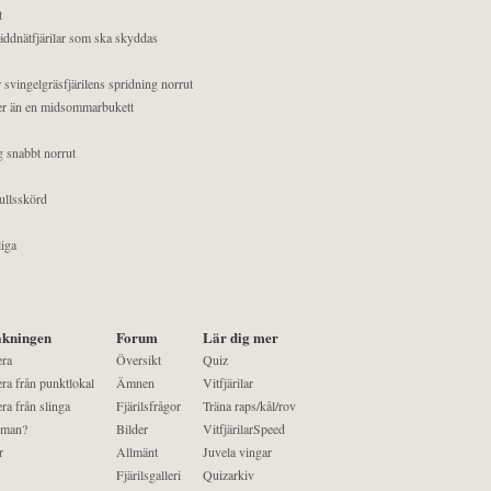
t
äddnätfjärilar som ska skyddas
 svingelgräsfjärilens spridning norrut
mer än en midsommarbukett
g snabbt norrut
ullsskörd
liga
kningen
Forum
Lär dig mer
era
Översikt
Quiz
ra från punktlokal
Ämnen
Vitfjärilar
ra från slinga
Fjärilsfrågor
Träna raps/kål/rov
 man?
Bilder
VitfjärilarSpeed
r
Allmänt
Juvela vingar
Fjärilsgalleri
Quizarkiv