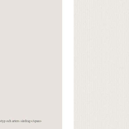
pstyp och arters särdrag</span>