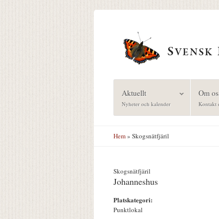
Hoppa till huvudinnehåll
Aktuellt
Om os
Nyheter och kalender
Kontakt 
Hem
» Skogsnätfjäril
Skogsnätfjäril
Johanneshus
Platskategori:
Punktlokal