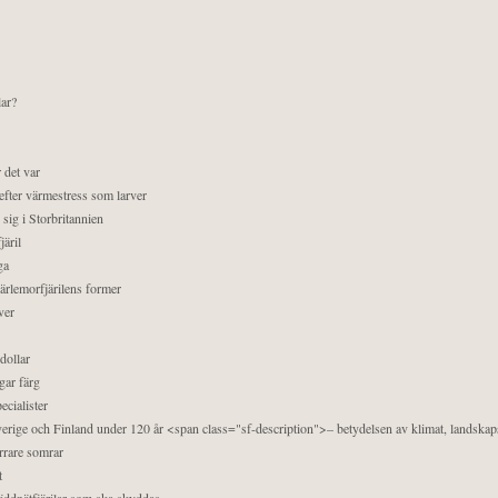
lar?
 det var
efter värmestress som larver
sig i Storbritannien
äril
ga
pärlemorfjärilens former
ver
dollar
gar färg
ecialister
 Sverige och Finland under 120 år <span class="sf-description">– betydelsen av klimat, landska
orrare somrar
t
äddnätfjärilar som ska skyddas