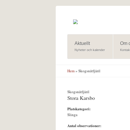
Hoppa till huvudinnehåll
Aktuellt
Om 
Nyheter och kalender
Kontak
Hem
» Skogsnätfjäril
Skogsnätfjäril
Stora Karsbo
Platskategori:
Slinga
Antal observationer: