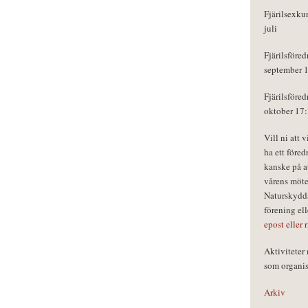
Fjärilsexku
juli
Fjärilsföred
september 
Fjärilsföred
oktober 17
Vill ni att 
ha ett föred
kanske på a
vårens möte
Naturskydds
förening el
epost eller 
Aktivitete
som organisa
Arkiv