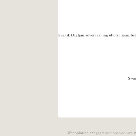
Svensk Dagfjärilsövervakning utförs i samarbe
Sven
Webbplatsen är byggd med open-source 