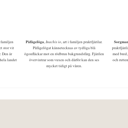
Påfågelöga
Sorgman
 i familjen
,
Inachis io
, art i familjen praktfjärilar.
t stor vit
Påfågelögat kännetecknas av tydliga blå
praktfjäri
r. Den är
ögonfläckar mot en rödbrun bakgrundsfärg. Fjärilen
med bred,
 hela landet
övervintrar som vuxen och därför kan den ses
och rutten
mycket tidigt på våren.