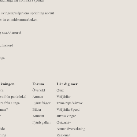
 svingelgräsfjärilens spridning norrut
mer än en midsommarbukett
g snabbt norrut
ullsskörd
liga
kningen
Forum
Lär dig mer
era
Översikt
Quiz
ra från punktlokal
Ämnen
Vitfjärilar
ra från slinga
Fjärilsfrågor
Träna raps/kål/rov
 man?
Bilder
VitfjärilarSpeed
r
Allmänt
Juvela vingar
Fjärilsgalleri
Quizarkiv
ide
Annan övervakning
ning
Regionalt