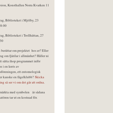
rsion, Konsthallen Norra Kvarken 11
rag, Biblioteket i Mjölby, 23
18:00
rag, Biblioteket i Trollhättan, 27
:30
vi berättar om projektet hos er? Eller
rag om fjärilar i allmänhet? Håller ni
tt sätta ihop programmet inför
n i en krets av
föreningen, ett entomologisk
ler kanske en fågelklubb?
Skicka
ring så ser vi om det går att ordna.
r märkta med symbolen
är sådana
tören tar ut en kostnad för.