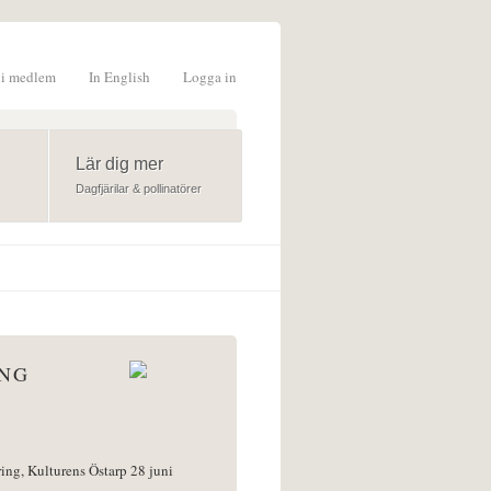
li medlem
In English
Logga in
formulär
Lär dig mer
Dagfjärilar & pollinatörer
ÅNG
ring, Kulturens Östarp 28 juni