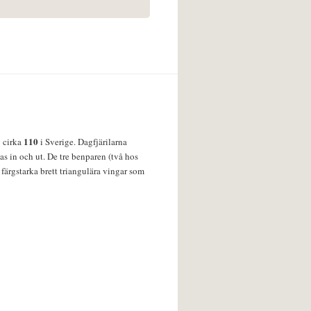
110
v cirka
i Sverige. Dagfjärilarna
s in och ut. De tre benparen (två hos
färgstarka brett triangulära vingar som