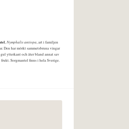
tel
,
Nymphalis antiopa
, art i familjen
lar. Den har mörkt sammetsbruna vingar
 gul ytterkant och äter bland annat sav
 frukt. Sorgmantel finns i hela Sverige.