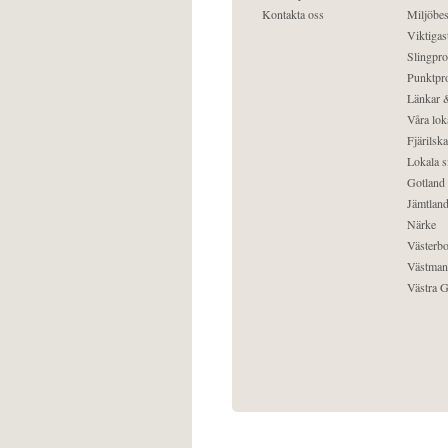
Kontakta oss
Miljöbes
Viktigast
Slingpro
Punktpro
Länkar &
Våra lok
Fjärilska
Lokala s
Gotland
Jämtlan
Närke
Västerbo
Västman
Västra G