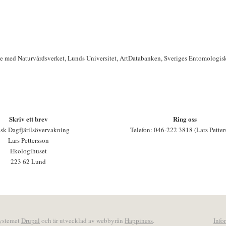
te med Naturvårdsverket, Lunds Universitet, ArtDatabanken, Sveriges Entomologis
Skriv ett brev
Ring oss
sk Dagfjärilsövervakning
Telefon: 046-222 3818 (Lars Petter
Lars Pettersson
Ekologihuset
223 62 Lund
systemet
Drupal
och är utvecklad av webbyrån
Happiness
.
Info