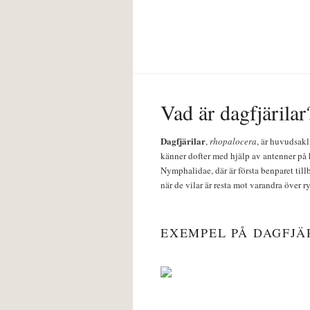
Vad är dagfjärilar
Dagfjärilar
,
rhopalocera
, är huvudsakl
känner dofter med hjälp av antenner på 
Nymphalidae, där är första benparet till
när de vilar är resta mot varandra över r
EXEMPEL PÅ DAGFJÄ