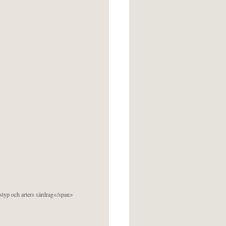
pstyp och arters särdrag</span>