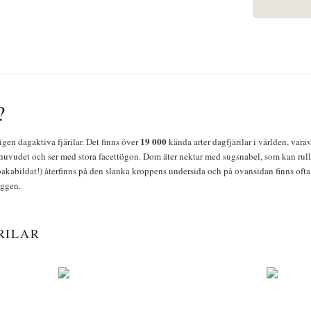
?
19 000
igen dagaktiva fjärilar. Det finns över
kända arter dagfjärilar i världen, vara
huvudet och ser med stora facettögon. Dom äter nektar med sugsnabel, som kan rulla
bakabildat!) återfinns på den slanka kroppens undersida och på ovansidan finns ofta 
yggen.
RILAR