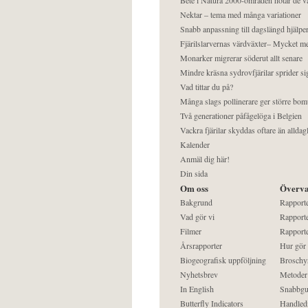
Nektar – tema med många variationer
Snabb anpassning till dagslängd hjälper
Fjärilslarvernas värdväxter– Mycket 
Monarker migrerar söderut allt senare
Mindre kräsna sydrovfjärilar sprider si
Vad tittar du på?
Många slags pollinerare ger större bom
Två generationer påfågelöga i Belgien
Vackra fjärilar skyddas oftare än alldag
Kalender
Anmäl dig här!
Din sida
Om oss
Överva
Bakgrund
Rapport
Vad gör vi
Rapporte
Filmer
Rapporte
Årsrapporter
Hur gör
Biogeografisk uppföljning
Broschy
Nyhetsbrev
Metoder
In English
Snabbgu
Butterfly Indicators
Handled