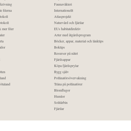
krivning
Faunaväkteri
e filerna
Internationellt
tokoll
Atlasprojekt
tokoll
Naturvård och fjärilar
 mer filer
EUs habitatdirektiv
aler
Arter med åtgärdsprogram
rta
Böcker, appar, material och länktips
idor
Boktips
Resurser på nätet
d
Fjärilsappar
Köpa fjärilsprylar
tten
Bygg själv
land
Pollinatörsövervakning
ötaland
Träna på pollinatörer
Blomflugor
Humlor
Solitärbin
Fjärilar