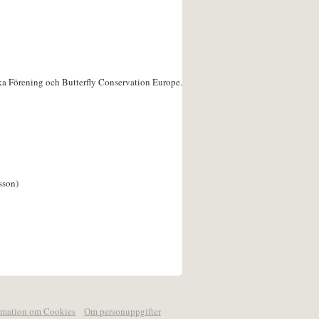
ka Förening och Butterfly Conservation Europe.
sson)
rmation om Cookies
Om personuppgifter