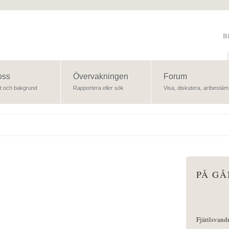
B
Sök
oss
Övervakningen
Forum
t och bakgrund
Rapportera eller sök
Visa, diskutera, artbestäm
PÅ G
Fjärilsvand