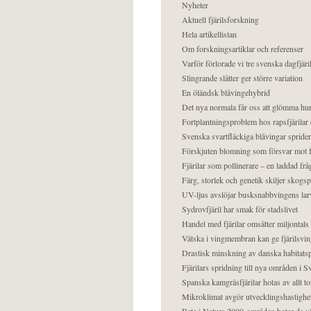
Nyheter
Aktuell fjärilsforskning
Hela artikellistan
Om forskningsartiklar och referenser
Varför förlorade vi tre svenska dagfjäri
Slingrande slåtter ger större variation
En öländsk blåvingehybrid
Det nya normala får oss att glömma hur
Fortplantningsproblem hos rapsfjärilar 
Svenska svartfläckiga blåvingar sprider 
Förskjuten blomning som försvar mot fj
Fjärilar som pollinerare – en laddad frå
Färg, storlek och genetik skiljer skogs
UV-ljus avslöjar busksnabbvingens lar
Sydrovfjäril har smak för stadslivet
Handel med fjärilar omsätter miljontals 
Vätska i vingmembran kan ge fjärilsvin
Drastisk minskning av danska habitatsp
Fjärilars spridning till nya områden i
Spanska kamgräsfjärilar hotas av allt t
Mikroklimat avgör utvecklingshastighe
Bete i Natura 2000-områden hotar de v