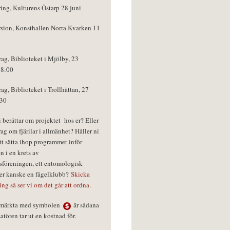
ring, Kulturens Östarp 28 juni
rsion, Konsthallen Norra Kvarken 11
rag, Biblioteket i Mjölby, 23
18:00
rag, Biblioteket i Trollhättan, 27
:30
vi berättar om projektet hos er? Eller
rag om fjärilar i allmänhet? Håller ni
tt sätta ihop programmet inför
n i en krets av
föreningen, ett entomologisk
ler kanske en fågelklubb?
Skicka
ring så ser vi om det går att ordna.
r märkta med symbolen
är sådana
tören tar ut en kostnad för.