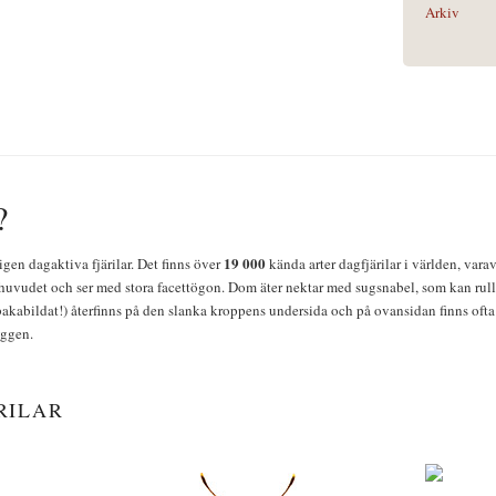
Arkiv
?
19 000
igen dagaktiva fjärilar. Det finns över
kända arter dagfjärilar i världen, vara
huvudet och ser med stora facettögon. Dom äter nektar med sugsnabel, som kan rulla
bakabildat!) återfinns på den slanka kroppens undersida och på ovansidan finns ofta 
yggen.
RILAR