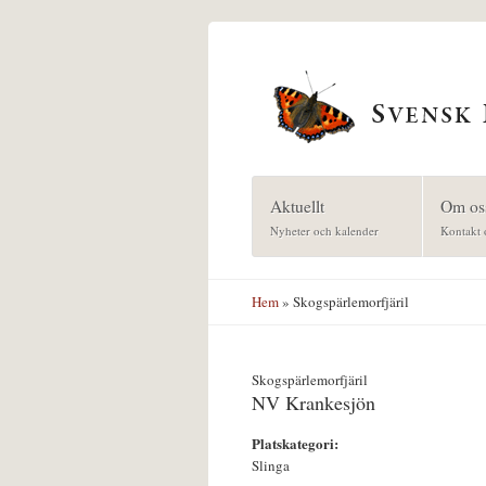
Hoppa till huvudinnehåll
Aktuellt
Om os
Nyheter och kalender
Kontakt 
Hem
» Skogspärlemorfjäril
Skogspärlemorfjäril
NV Krankesjön
Platskategori:
Slinga