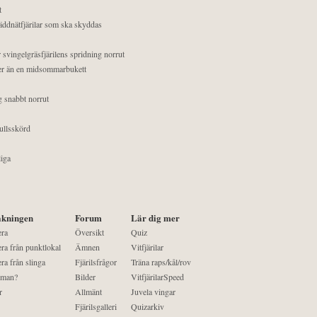
t
äddnätfjärilar som ska skyddas
 svingelgräsfjärilens spridning norrut
mer än en midsommarbukett
g snabbt norrut
ullsskörd
liga
kningen
Forum
Lär dig mer
era
Översikt
Quiz
ra från punktlokal
Ämnen
Vitfjärilar
ra från slinga
Fjärilsfrågor
Träna raps/kål/rov
 man?
Bilder
VitfjärilarSpeed
r
Allmänt
Juvela vingar
Fjärilsgalleri
Quizarkiv