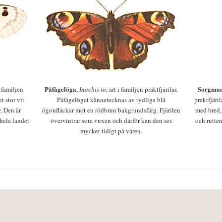
Påfågelöga
Sorgman
 i familjen
,
Inachis io
, art i familjen praktfjärilar.
t stor vit
Påfågelögat kännetecknas av tydliga blå
praktfjäri
r. Den är
ögonfläckar mot en rödbrun bakgrundsfärg. Fjärilen
med bred,
 hela landet
övervintrar som vuxen och därför kan den ses
och rutten
mycket tidigt på våren.