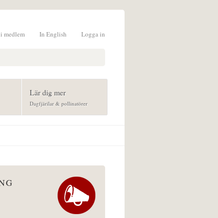
li medlem
In English
Logga in
formulär
Lär dig mer
Dagfjärilar & pollinatörer
ÅNG