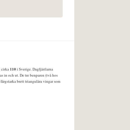
110
v cirka
i Sverige. Dagfjärilarna
s in och ut. De tre benparen (två hos
färgstarka brett triangulära vingar som