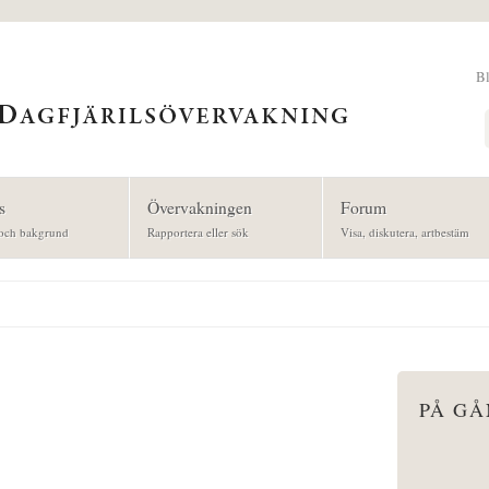
B
Sök
s
Övervakningen
Forum
och bakgrund
Rapportera eller sök
Visa, diskutera, artbestäm
PÅ G