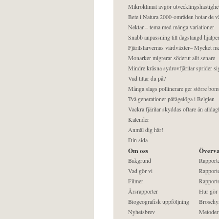
Mikroklimat avgör utvecklingshastighe
Bete i Natura 2000-områden hotar de v
Nektar – tema med många variationer
Snabb anpassning till dagslängd hjälper
Fjärilslarvernas värdväxter– Mycket 
Monarker migrerar söderut allt senare
Mindre kräsna sydrovfjärilar sprider si
Vad tittar du på?
Många slags pollinerare ger större bom
Två generationer påfågelöga i Belgien
Vackra fjärilar skyddas oftare än alldag
Kalender
Anmäl dig här!
Din sida
Om oss
Överva
Bakgrund
Rapport
Vad gör vi
Rapporte
Filmer
Rapporte
Årsrapporter
Hur gör
Biogeografisk uppföljning
Broschy
Nyhetsbrev
Metoder