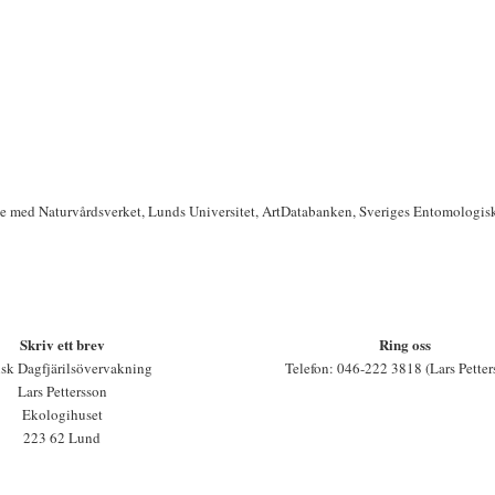
te med Naturvårdsverket, Lunds Universitet, ArtDatabanken, Sveriges Entomologis
Skriv ett brev
Ring oss
sk Dagfjärilsövervakning
Telefon: 046-222 3818 (Lars Petter
Lars Pettersson
Ekologihuset
223 62 Lund