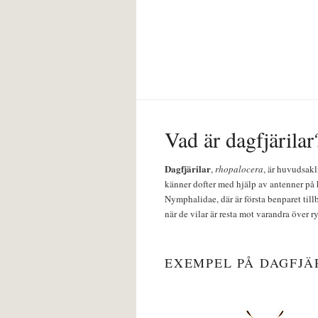
Vad är dagfjärilar
Dagfjärilar
,
rhopalocera
, är huvudsakl
känner dofter med hjälp av antenner på 
Nymphalidae, där är första benparet till
när de vilar är resta mot varandra över r
EXEMPEL PÅ DAGFJÄ