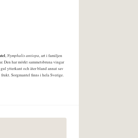
tel
,
Nymphalis antiopa
, art i familjen
lar. Den har mörkt sammetsbruna vingar
 gul ytterkant och äter bland annat sav
 frukt. Sorgmantel finns i hela Sverige.