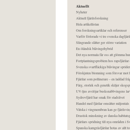
Aktuellt
Nyheter
Aktuell fjärilsforskning
Hela artikellistan
Om forskningsartiklar och referenser
Varför förlorade vi tre svenska dagfjäri
Slingrande slåtter ger större variation
En öländsk blåvingehybrid
Det nya normala får oss att glömma hur
Fortplantningsproblem hos rapsfjärilar 
Svenska svartfläckiga blåvingar sprider 
Förskjuten blomning som försvar mot fj
Fjärilar som pollinerare – en laddad frå
Färg, storlek och genetik skiljer skogs
UV-ljus avslöjar busksnabbvingens lar
Sydrovfjäril har smak för stadslivet
Handel med fjärilar omsätter miljontals 
Vätska i vingmembran kan ge fjärilsvin
Drastisk minskning av danska habitatsp
Fjärilars spridning till nya områden i
Spanska kamgräsfjärilar hotas av allt t