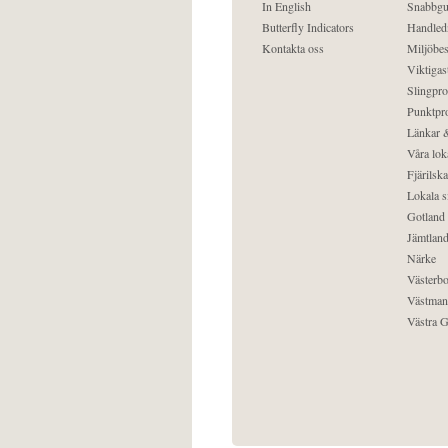
In English
Snabbgu
Butterfly Indicators
Handled
Kontakta oss
Miljöbes
Viktigast
Slingpro
Punktpro
Länkar &
Våra lok
Fjärilska
Lokala s
Gotland
Jämtlan
Närke
Västerbo
Västman
Västra G