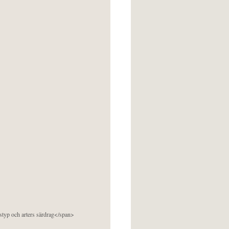
pstyp och arters särdrag</span>