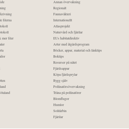
ide
Annan övervakning
ning
Regionalt
krivning
Faunaväkteri
e filerna
Internationellt
tokoll
Atlasprojekt
tokoll
Naturvård och fjärilar
 mer filer
EUs habitatdirektiv
aler
Arter med åtgärdsprogram
rta
Böcker, appar, material och länktips
idor
Boktips
Resurser på nätet
d
Fjärilsappar
Köpa fjärilsprylar
tten
Bygg själv
land
Pollinatörsövervakning
ötaland
Träna på pollinatörer
Blomflugor
Humlor
Solitärbin
Fjärilar