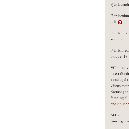
Fjärilsvand
Fjärilsexku
juli
Fjärilsföred
september 
Fjärilsföred
oktober 17
Vill ni att 
ha ett föred
kanske på a
vårens möte
Naturskydds
förening el
epost eller 
Aktivitete
som organisa