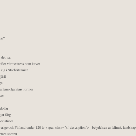
lar?
 det var
efter värmestress som larver
sig i Storbritannien
äril
ga
pärlemorfjärilens former
ver
dollar
gar färg
ecialister
 Sverige och Finland under 120 år <span class="sf-description">– betydelsen av klimat, landska
orrare somrar