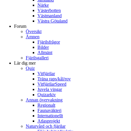
Närke
Västerbotten
Västmanland
Västra Götaland
Forum
Översikt
Ämnen
Fjärilsfrågor
Bilder
Allmänt
Fjärilsgalleri
Lär dig mer
Quiz
Vitfjärilar
Träna raps/kål/rov
VitfjärilarSpeed
Juvela vingar
Quizarkiv
Annan övervakning
Regionalt
Faunaväkteri
Internationellt
Atlasprojekt
Naturvård och fjärilar