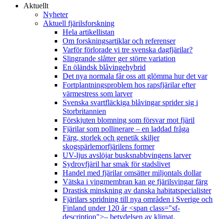
Aktuellt
Nyheter
Aktuell fjärilsforskning
Hela artikellistan
Om forskningsartiklar och referenser
Varför förlorade vi tre svenska dagfjärilar?
Slingrande slåtter ger större variation
En öländsk blåvingehybrid
Det nya normala får oss att glömma hur det var
Fortplantningsproblem hos rapsfjärilar efter
värmestress som larver
Svenska svartfläckiga blåvingar sprider sig i
Storbritannien
Förskjuten blomning som försvar mot fjäril
Fjärilar som pollinerare – en laddad fråga
Färg, storlek och genetik skiljer
skogspärlemorfjärilens former
UV-ljus avslöjar busksnabbvingens larver
Sydrovfjäril har smak för stadslivet
Handel med fjärilar omsätter miljontals dollar
Vätska i vingmembran kan ge fjärilsvingar färg
Drastisk minskning av danska habitatspecialister
Fjärilars spridning till nya områden i Sverige och
Finland under 120 år <span class="sf-
description">– betydelsen av klimat,