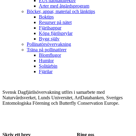
EUs habitatdirektiv
Arter med åtgärdsprogram
Böcker, appar, material och länktips
Boktips
Resurser på nätet
Fjärilsappar
Köpa fjärilsprylar
Bygg själv
Pollinatörsövervakning
Träna på pollinatörer
Blomflugor
Humlor
Solitärbin
Fjärilar
Svensk Dagfjärilsövervakning utförs i samarbete med
Naturvårdsverket, Lunds Universitet, ArtDatabanken, Sveriges
Entomologiska Förening och Butterfly Conservation Europe.
Skriv ett brev
Ring oss