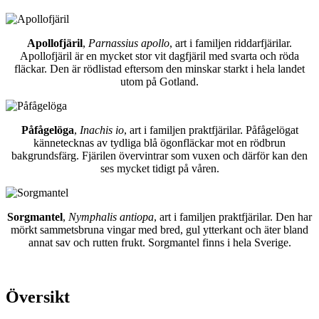
Apollofjäril
,
Parnassius apollo
, art i familjen riddarfjärilar.
Apollofjäril är en mycket stor vit dagfjäril med svarta och röda
fläckar. Den är rödlistad eftersom den minskar starkt i hela landet
utom på Gotland.
Påfågelöga
,
Inachis io
, art i familjen praktfjärilar. Påfågelögat
kännetecknas av tydliga blå ögonfläckar mot en rödbrun
bakgrundsfärg. Fjärilen övervintrar som vuxen och därför kan den
ses mycket tidigt på våren.
Sorgmantel
,
Nymphalis antiopa
, art i familjen praktfjärilar. Den har
mörkt sammetsbruna vingar med bred, gul ytterkant och äter bland
annat sav och rutten frukt. Sorgmantel finns i hela Sverige.
Översikt