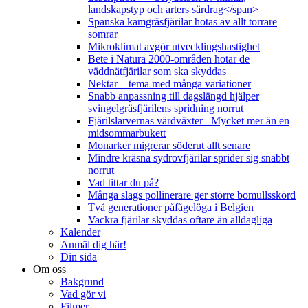
landskapstyp och arters särdrag</span>
Spanska kamgräsfjärilar hotas av allt torrare
somrar
Mikroklimat avgör utvecklingshastighet
Bete i Natura 2000-områden hotar de
väddnätfjärilar som ska skyddas
Nektar – tema med många variationer
Snabb anpassning till dagslängd hjälper
svingelgräsfjärilens spridning norrut
Fjärilslarvernas värdväxter– Mycket mer än en
midsommarbukett
Monarker migrerar söderut allt senare
Mindre kräsna sydrovfjärilar sprider sig snabbt
norrut
Vad tittar du på?
Många slags pollinerare ger större bomullsskörd
Två generationer påfågelöga i Belgien
Vackra fjärilar skyddas oftare än alldagliga
Kalender
Anmäl dig här!
Din sida
Om oss
Bakgrund
Vad gör vi
Filmer