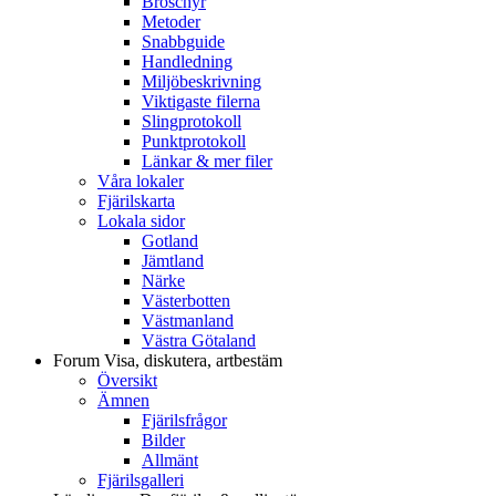
Broschyr
Metoder
Snabbguide
Handledning
Miljöbeskrivning
Viktigaste filerna
Slingprotokoll
Punktprotokoll
Länkar & mer filer
Våra lokaler
Fjärilskarta
Lokala sidor
Gotland
Jämtland
Närke
Västerbotten
Västmanland
Västra Götaland
Forum
Visa, diskutera, artbestäm
Översikt
Ämnen
Fjärilsfrågor
Bilder
Allmänt
Fjärilsgalleri