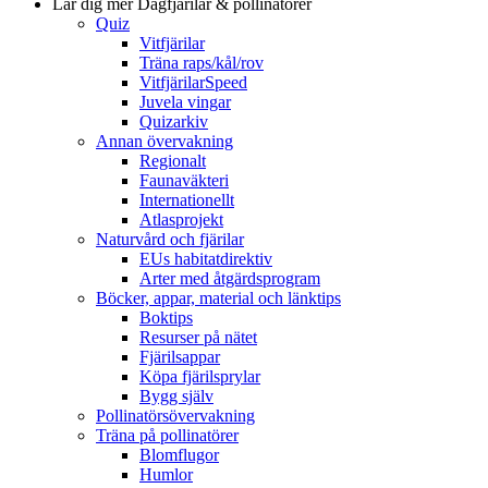
Lär dig mer
Dagfjärilar & pollinatörer
Quiz
Vitfjärilar
Träna raps/kål/rov
VitfjärilarSpeed
Juvela vingar
Quizarkiv
Annan övervakning
Regionalt
Faunaväkteri
Internationellt
Atlasprojekt
Naturvård och fjärilar
EUs habitatdirektiv
Arter med åtgärdsprogram
Böcker, appar, material och länktips
Boktips
Resurser på nätet
Fjärilsappar
Köpa fjärilsprylar
Bygg själv
Pollinatörsövervakning
Träna på pollinatörer
Blomflugor
Humlor