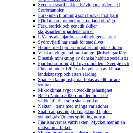
Svenska svartfläckiga blåvingar sprider sig i
Storbritannien
Förskjuten blomning som försvar mot fjäril
Fjärilar som pollinerare – en laddad fråga
Färg, storlek och genetik skiljer
skogspärlemorfjärilens former
UV-ljus avslöjar busksnabbvingens larver
Sydrovfjäril har smak för stadslivet
Handel med fjärilar omsätter miljontals dollar
Vätska i vingmembran kan ge fjärilsvingar färg
Drastisk minskning av danska habitatspecialister
Fjärilars spridning till nya områden i Sverige och
Finland under 120 år
– betydelsen av klimat,
landskapstyp och arters särdrag
Spanska kamgräsfjärilar hotas av allt torrare
somrar
Mikroklimat avgör utvecklingshastighet
Bete i Natura 2000-områden hotar de
väddnätfjärilar som ska skyddas
Nektar – tema med många variationer
Snabb anpassning till dagslängd hjälper
svingelgräsfjärilens spridning norrut
Fjärilslarvernas värdväxter– Mycket mer än en
midsommarbukett
Monarker migrerar söderut allt senare