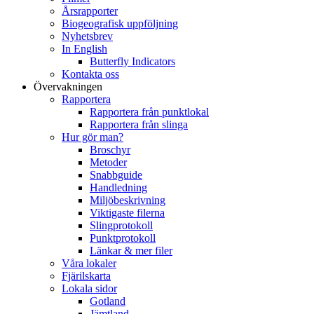
Årsrapporter
Biogeografisk uppföljning
Nyhetsbrev
In English
Butterfly Indicators
Kontakta oss
Övervakningen
Rapportera
Rapportera från punktlokal
Rapportera från slinga
Hur gör man?
Broschyr
Metoder
Snabbguide
Handledning
Miljöbeskrivning
Viktigaste filerna
Slingprotokoll
Punktprotokoll
Länkar & mer filer
Våra lokaler
Fjärilskarta
Lokala sidor
Gotland
Jämtland