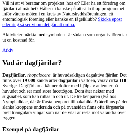
Vill ni att vi berättar om projektet hos er? Eller ha ett föredrag om
fjärilar i allmänhet? Håller ni kanske på att sätta ihop programmet
inför vårens möten i en krets av Naturskyddsföreningen, ett
entomologisk förening eller kanske en fågelklubb?
Skicka epost
eller ring så ser vi om det går att ordna.
Aktiviteter märkta med symbolen
är sådana som organisatören tar
ut en kostnad för.
Arkiv
Vad är dagfjärilar?
Dagfjärilar
,
rhopalocera
, är huvudsakligen dagaktiva fjärilar. Det
finns över
19 000
kända arter dagfjärilar i världen, varav cirka
110
i
Sverige. Dagfjärilarna känner dofter med hjälp av antenner på
huvudet och ser med stora facettögon. Dom äter nektar med
sugsnabel, som kan rullas in och ut. De tre benparen (två hos
Nymphalidae, där är första benparet tillbakabildat!) återfinns på den
slanka kroppens undersida och på ovansidan finns ofta färgstarka
brett triangulära vingar som när de vilar är resta mot varandra över
ryggen.
Exempel på dagfjärilar