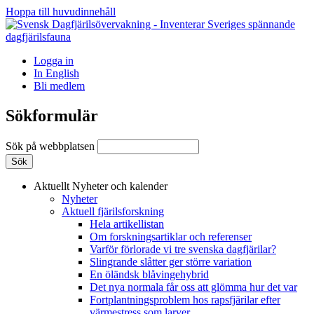
Hoppa till huvudinnehåll
Logga in
In English
Bli medlem
Sökformulär
Sök på webbplatsen
Aktuellt
Nyheter och kalender
Nyheter
Aktuell fjärilsforskning
Hela artikellistan
Om forskningsartiklar och referenser
Varför förlorade vi tre svenska dagfjärilar?
Slingrande slåtter ger större variation
En öländsk blåvingehybrid
Det nya normala får oss att glömma hur det var
Fortplantningsproblem hos rapsfjärilar efter
värmestress som larver