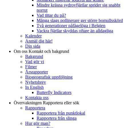
Mindre kräsna sydrovfjärilar sprider sig snabbt
norrut
Vad tittar du på?
Många slags pollinerare ger större bomullsskörd
Två generationer påfågelöga i Belgien
Vackra fjärilar skyddas oftare än alldagliga
Kalender
Anmäl dig här!
Din sida
Om oss
Kontakt och bakgrund
Bakgrund
Vad gör vi
Filmer
Årsrapporter
Biogeografisk uppföljning
Nyhetsbrev
In English
Butterfly Indicators
Kontakta oss
Övervakningen
Rapportera eller sök
Rapportera
Rapportera från punktlokal
Rapportera från slinga
Hur gör man?