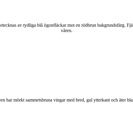
kännetecknas av tydliga blå ögonfläckar mot en rödbrun bakgrundsfärg. Fj
våren.
r. Den har mörkt sammetsbruna vingar med bred, gul ytterkant och äter bla