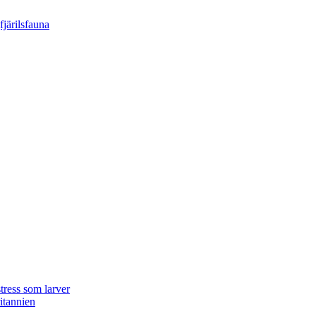
tress som larver
ritannien