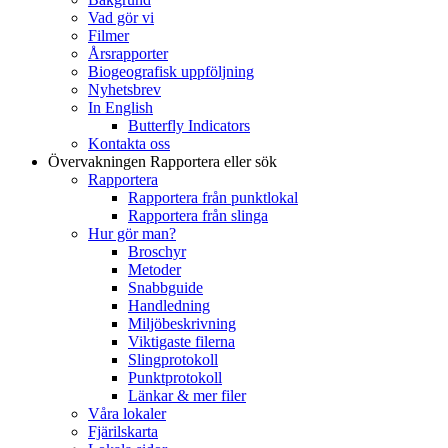
Vad gör vi
Filmer
Årsrapporter
Biogeografisk uppföljning
Nyhetsbrev
In English
Butterfly Indicators
Kontakta oss
Övervakningen
Rapportera eller sök
Rapportera
Rapportera från punktlokal
Rapportera från slinga
Hur gör man?
Broschyr
Metoder
Snabbguide
Handledning
Miljöbeskrivning
Viktigaste filerna
Slingprotokoll
Punktprotokoll
Länkar & mer filer
Våra lokaler
Fjärilskarta