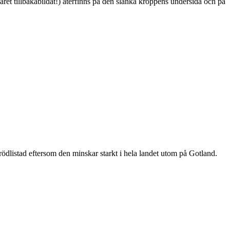
ret tillbakabildat!) återfinns på den slanka kroppens undersida och på
är rödlistad eftersom den minskar starkt i hela landet utom på Gotland.