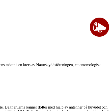
vårens möten i en krets av Naturskyddsföreningen, ett entomologisk
ge. Dagfjärilarna känner dofter med hjälp av antenner på huvudet och