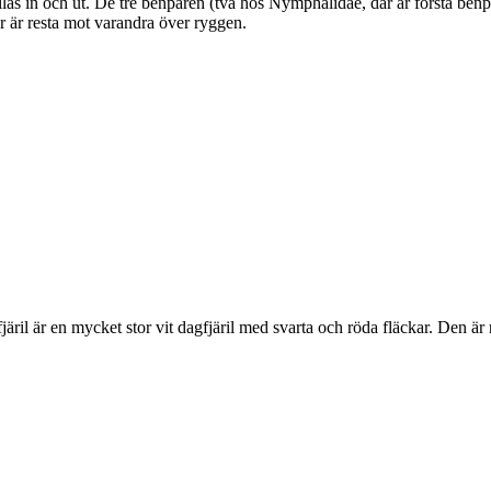
as in och ut. De tre benparen (två hos Nymphalidae, där är första benpa
ar är resta mot varandra över ryggen.
lofjäril är en mycket stor vit dagfjäril med svarta och röda fläckar. Den 