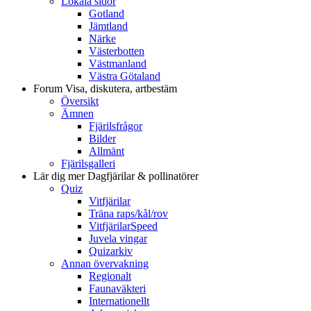
Lokala sidor
Gotland
Jämtland
Närke
Västerbotten
Västmanland
Västra Götaland
Forum
Visa, diskutera, artbestäm
Översikt
Ämnen
Fjärilsfrågor
Bilder
Allmänt
Fjärilsgalleri
Lär dig mer
Dagfjärilar & pollinatörer
Quiz
Vitfjärilar
Träna raps/kål/rov
VitfjärilarSpeed
Juvela vingar
Quizarkiv
Annan övervakning
Regionalt
Faunaväkteri
Internationellt