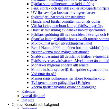
Fjärilar som pollinerare – en laddad fråga
Färg, storlek och genetik skiljer skogspärlemorfjär
UV-ljus avslöjar busksnabbvingens larver
Sydrovfjäril har smak för stadslivet
Handel med fjärilar omsätter miljontals dollar
Vätska i vingmembran kan ge fjärilsvingar färg
Drastisk minskning av danska habitatspecialister
Fjärilars spridning till nya områden i Sverige och
Spanska kamgräsfjärilar hotas av allt torrare somra
Mikroklimat avgör utvecklingshastighet
Bete i Natura 2000-områden hotar de väddnätfjäri
Nektar – tema med många variationer
Snabb anpassning till dagslängd hjälper svingelgräs
Fjärilslarvernas värdväxter– Mycket mer än en m
Monarker migrerar söderut allt senare
Mindre kräsna sydrovfjärilar sprider sig snabbt nor
Vad tittar du på?
Många slags pollinerare ger större bomullsskörd
Två generationer påfågelöga i Belgien
Vackra fjärilar skyddas oftare än alldagliga
Kalender
Anmäl dig här!
Din sida
Om oss
Kontakt och bakgrund
Bakgrund