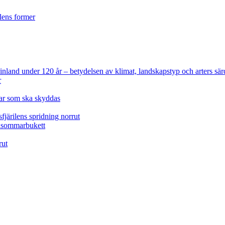
ilens former
 Finland under 120 år
– betydelsen av klimat, landskapstyp och arters sär
r
lar som ska skyddas
fjärilens spridning norrut
idsommarbukett
rut