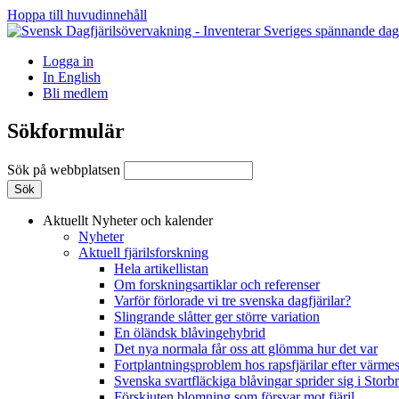
Hoppa till huvudinnehåll
Logga in
In English
Bli medlem
Sökformulär
Sök på webbplatsen
Aktuellt
Nyheter och kalender
Nyheter
Aktuell fjärilsforskning
Hela artikellistan
Om forskningsartiklar och referenser
Varför förlorade vi tre svenska dagfjärilar?
Slingrande slåtter ger större variation
En öländsk blåvingehybrid
Det nya normala får oss att glömma hur det var
Fortplantningsproblem hos rapsfjärilar efter värmes
Svenska svartfläckiga blåvingar sprider sig i Storb
Förskjuten blomning som försvar mot fjäril