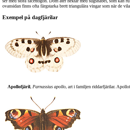
ser med stora facettögon. Dom äter nektar med sugsnabel, som kan rull
ovansidan finns ofta färgstarka brett triangulära vingar som när de vil
Exempel på dagfjärilar
Apollofjäril
,
Parnassius apollo
, art i familjen riddarfjärilar. Apol