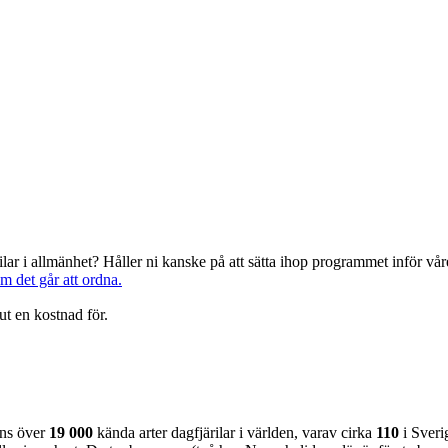
järilar i allmänhet? Håller ni kanske på att sätta ihop programmet inför 
om det går att ordna.
ut en kostnad för.
nns över
19 000
kända arter dagfjärilar i världen, varav cirka
110
i Sveri