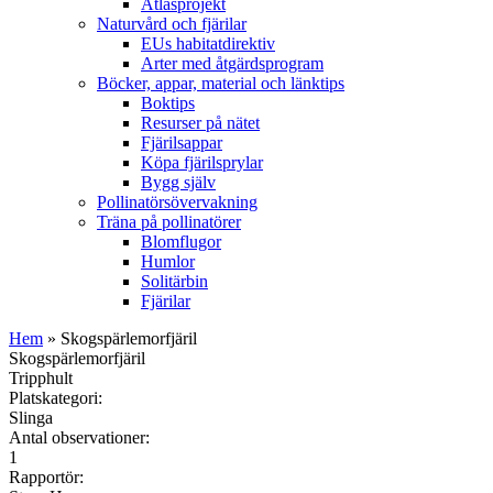
Atlasprojekt
Naturvård och fjärilar
EUs habitatdirektiv
Arter med åtgärdsprogram
Böcker, appar, material och länktips
Boktips
Resurser på nätet
Fjärilsappar
Köpa fjärilsprylar
Bygg själv
Pollinatörsövervakning
Träna på pollinatörer
Blomflugor
Humlor
Solitärbin
Fjärilar
Hem
» Skogspärlemorfjäril
Skogspärlemorfjäril
Tripphult
Platskategori:
Slinga
Antal observationer:
1
Rapportör: