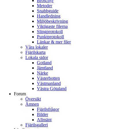
Broschyr
Metoder
Snabbguide
Handledning
Miljöbeskrivning
Viktigaste filerna
Slingprotokoll
Punktprotokoll
Länkar & mer filer
Våra lokaler
Fjärilskarta
Lokala sidor
Gotland
Jämtland
Närke
Västerbotten
Västmanland
Västra Götaland
Forum
Översikt
Ämnen
Fjärilsfrågor
Bilder
Allmänt
Fjärilsgalleri