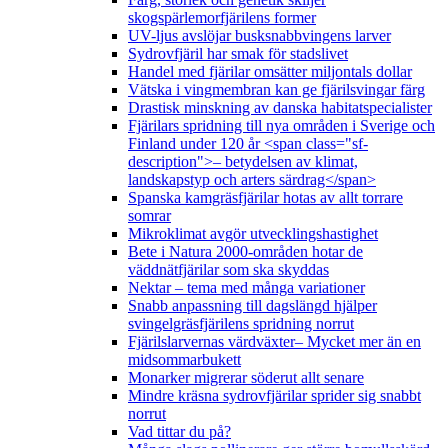
skogspärlemorfjärilens former
UV-ljus avslöjar busksnabbvingens larver
Sydrovfjäril har smak för stadslivet
Handel med fjärilar omsätter miljontals dollar
Vätska i vingmembran kan ge fjärilsvingar färg
Drastisk minskning av danska habitatspecialister
Fjärilars spridning till nya områden i Sverige och
Finland under 120 år <span class="sf-
description">– betydelsen av klimat,
landskapstyp och arters särdrag</span>
Spanska kamgräsfjärilar hotas av allt torrare
somrar
Mikroklimat avgör utvecklingshastighet
Bete i Natura 2000-områden hotar de
väddnätfjärilar som ska skyddas
Nektar – tema med många variationer
Snabb anpassning till dagslängd hjälper
svingelgräsfjärilens spridning norrut
Fjärilslarvernas värdväxter– Mycket mer än en
midsommarbukett
Monarker migrerar söderut allt senare
Mindre kräsna sydrovfjärilar sprider sig snabbt
norrut
Vad tittar du på?