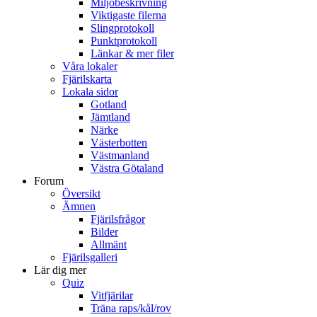
Miljöbeskrivning
Viktigaste filerna
Slingprotokoll
Punktprotokoll
Länkar & mer filer
Våra lokaler
Fjärilskarta
Lokala sidor
Gotland
Jämtland
Närke
Västerbotten
Västmanland
Västra Götaland
Forum
Översikt
Ämnen
Fjärilsfrågor
Bilder
Allmänt
Fjärilsgalleri
Lär dig mer
Quiz
Vitfjärilar
Träna raps/kål/rov