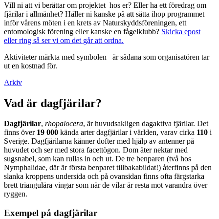
Vill ni att vi berättar om projektet hos er? Eller ha ett föredrag om
fjärilar i allmänhet? Håller ni kanske på att sätta ihop programmet
inför vårens möten i en krets av Naturskyddsföreningen, ett
entomologisk förening eller kanske en fågelklubb?
Skicka epost
eller ring så ser vi om det går att ordna.
Aktiviteter märkta med symbolen
är sådana som organisatören tar
ut en kostnad för.
Arkiv
Vad är dagfjärilar?
Dagfjärilar
,
rhopalocera
, är huvudsakligen dagaktiva fjärilar. Det
finns över
19 000
kända arter dagfjärilar i världen, varav cirka
110
i
Sverige. Dagfjärilarna känner dofter med hjälp av antenner på
huvudet och ser med stora facettögon. Dom äter nektar med
sugsnabel, som kan rullas in och ut. De tre benparen (två hos
Nymphalidae, där är första benparet tillbakabildat!) återfinns på den
slanka kroppens undersida och på ovansidan finns ofta färgstarka
brett triangulära vingar som när de vilar är resta mot varandra över
ryggen.
Exempel på dagfjärilar