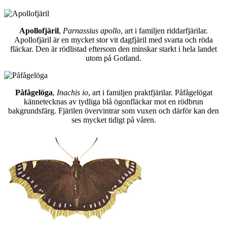
Apollofjäril
,
Parnassius apollo
, art i familjen riddarfjärilar.
Apollofjäril är en mycket stor vit dagfjäril med svarta och röda
fläckar. Den är rödlistad eftersom den minskar starkt i hela landet
utom på Gotland.
Påfågelöga
,
Inachis io
, art i familjen praktfjärilar. Påfågelögat
kännetecknas av tydliga blå ögonfläckar mot en rödbrun
bakgrundsfärg. Fjärilen övervintrar som vuxen och därför kan den
ses mycket tidigt på våren.