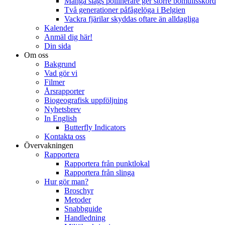
Många slags pollinerare ger större bomullsskörd
Två generationer påfågelöga i Belgien
Vackra fjärilar skyddas oftare än alldagliga
Kalender
Anmäl dig här!
Din sida
Om oss
Bakgrund
Vad gör vi
Filmer
Årsrapporter
Biogeografisk uppföljning
Nyhetsbrev
In English
Butterfly Indicators
Kontakta oss
Övervakningen
Rapportera
Rapportera från punktlokal
Rapportera från slinga
Hur gör man?
Broschyr
Metoder
Snabbguide
Handledning