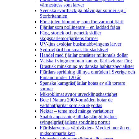
värmestress som larver
Svenska svartfläckiga blåvingar sprider sig i
Storbritannien
Förskjuten blomning som försvar mot fjäril
Fjärilar som pollinerare – en laddad fråga
Färg, storlek och genetik skiljer
skogspärlemorfjärilens former
UV-ljus avslöjar busksnabbvingens larver
Sydrovfjäril har smak för stadslivet
Handel med fjärilar omsätter miljontals dollar
Vätska i vingmembran kan ge fjärilsvingar färg
Drastisk minskning av danska habitatspecialister
Fjärilars spridning till nya områden i Sverige och
Finland under 120 år
Spanska kamgräsfjärilar hotas av allt torrare
somrar
Mikroklimat avgör utvecklingshastighet
Bete i Natura 2000-områden hotar de
väddnätfjärilar som ska skyddas
Nektar – tema med många variationer
Snabb anpassning till dagslängd hjälper
svingelgräsfjärilens spridning norrut
Fjärilslarvernas värdväxter– Mycket mer än en
midsommarbukett
Monarker migrerar söderut allt senare