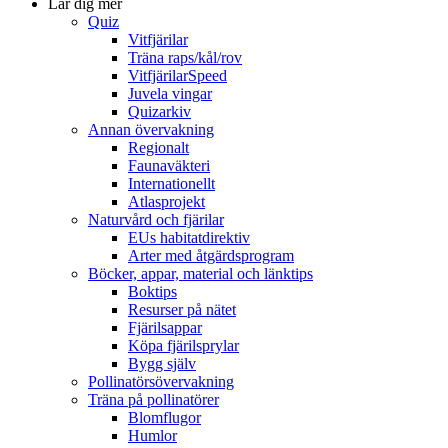
Lär dig mer
Quiz
Vitfjärilar
Träna raps/kål/rov
VitfjärilarSpeed
Juvela vingar
Quizarkiv
Annan övervakning
Regionalt
Faunaväkteri
Internationellt
Atlasprojekt
Naturvård och fjärilar
EUs habitatdirektiv
Arter med åtgärdsprogram
Böcker, appar, material och länktips
Boktips
Resurser på nätet
Fjärilsappar
Köpa fjärilsprylar
Bygg själv
Pollinatörsövervakning
Träna på pollinatörer
Blomflugor
Humlor