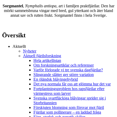
Sorgmantel
,
Nymphalis antiopa
, art i familjen praktfjärilar. Den har
mörkt sammetsbruna vingar med bred, gul ytterkant och äter bland
annat sav och rutten frukt. Sorgmantel finns i hela Sverige.
Översikt
Aktuellt
Nyheter
Aktuell fjärilsforskning
Hela artikellistan
Om forskningsartiklar och referenser
Varför förlorade vi tre svenska dagfjärilar?
Slingrande slåtter ger större variation
En öländsk blåvingehybrid
Det nya normala får oss att glömma hur det var
Fortplantningsproblem hos rapsfjärilar efter
värmestress som larver
Svenska svartfläckiga blåvingar sprider sig i
Storbritannien
Förskjuten blomning som försvar mot fjäril
Fjärilar som pollinerare – en laddad fråga
Färg, storlek och genetik skiljer