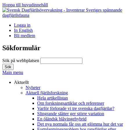
Hoppa till huvudinnehåll
Logga in
In English
Bli medlem
Sökformulär
Sök på webbplatsen
Main menu
Aktuellt
Nyheter
Aktuell fjärilsforskning
Hela artikellistan
Om forskningsartiklar och referenser
Varför förlorade vi tre svenska dagfjärilar?
Slingrande slåtter ger större variation
En öländsk blåvingehybrid
Det nya normala får oss att glömma hur det var
Fortplantningsproblem hos rapsfjärilar efter