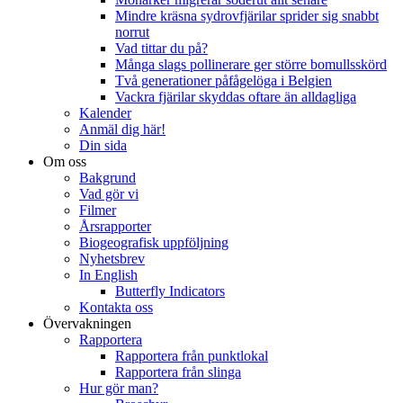
Mindre kräsna sydrovfjärilar sprider sig snabbt
norrut
Vad tittar du på?
Många slags pollinerare ger större bomullsskörd
Två generationer påfågelöga i Belgien
Vackra fjärilar skyddas oftare än alldagliga
Kalender
Anmäl dig här!
Din sida
Om oss
Bakgrund
Vad gör vi
Filmer
Årsrapporter
Biogeografisk uppföljning
Nyhetsbrev
In English
Butterfly Indicators
Kontakta oss
Övervakningen
Rapportera
Rapportera från punktlokal
Rapportera från slinga
Hur gör man?