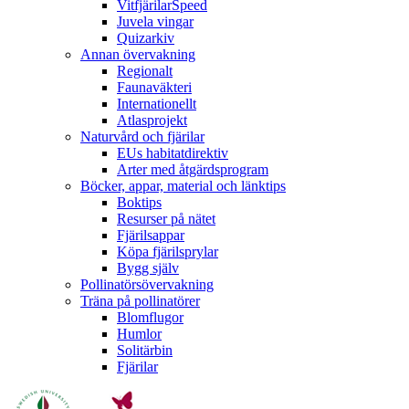
VitfjärilarSpeed
Juvela vingar
Quizarkiv
Annan övervakning
Regionalt
Faunaväkteri
Internationellt
Atlasprojekt
Naturvård och fjärilar
EUs habitatdirektiv
Arter med åtgärdsprogram
Böcker, appar, material och länktips
Boktips
Resurser på nätet
Fjärilsappar
Köpa fjärilsprylar
Bygg själv
Pollinatörsövervakning
Träna på pollinatörer
Blomflugor
Humlor
Solitärbin
Fjärilar