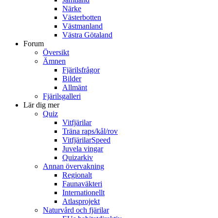
Närke
Västerbotten
Västmanland
Västra Götaland
Forum
Översikt
Ämnen
Fjärilsfrågor
Bilder
Allmänt
Fjärilsgalleri
Lär dig mer
Quiz
Vitfjärilar
Träna raps/kål/rov
VitfjärilarSpeed
Juvela vingar
Quizarkiv
Annan övervakning
Regionalt
Faunaväkteri
Internationellt
Atlasprojekt
Naturvård och fjärilar