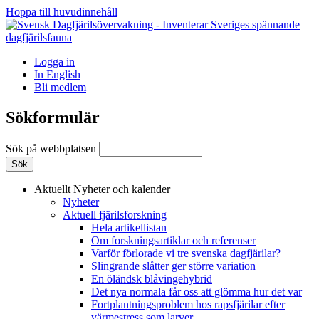
Hoppa till huvudinnehåll
Logga in
In English
Bli medlem
Sökformulär
Sök på webbplatsen
Aktuellt
Nyheter och kalender
Nyheter
Aktuell fjärilsforskning
Hela artikellistan
Om forskningsartiklar och referenser
Varför förlorade vi tre svenska dagfjärilar?
Slingrande slåtter ger större variation
En öländsk blåvingehybrid
Det nya normala får oss att glömma hur det var
Fortplantningsproblem hos rapsfjärilar efter
värmestress som larver