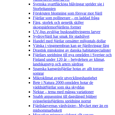
Svenska svartfläckiga blåvingar sprider sig i
Storbritannien
Förskjuten blomning som försvar mot fjäril
Fjärilar som pollinerare – en laddad fråga
Färg, storlek och genetik skiljer
skogspärlemorfjärilens former
UV-ljus avslöjar busksnabbvingens larver
Sydrovfjäril har smak för stadslivet
Handel med fjärilar omsätter miljontals dollar
Vätska i vingmembran kan ge fjärilsvingar färg
Drastisk minskning av danska habitatspecialister
Fjärilars spridning till nya områden i Sverige och
Finland under 120 år
– betydelsen av klimat,
landskapstyp och arters särdrag
Spanska kamgräsfjärilar hotas av allt torrare
somrar
Mikroklimat avgör utvecklingshastighet
Bete i Natura 2000-områden hotar de
väddnätfjärilar som ska skyddas
Nektar – tema med många variationer
Snabb anpassning till dagslängd hjälper
svingelgräsfjärilens spridning norrut
Fjärilslarvernas värdväxter– Mycket mer än en
midsommarbukett
Monarker migrerar söderut allt senare