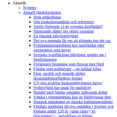
Aktuellt
Nyheter
Aktuell fjärilsforskning
Hela artikellistan
Om forskningsartiklar och referenser
Varför förlorade vi tre svenska dagfjärilar?
Slingrande slåtter ger större variation
En öländsk blåvingehybrid
Det nya normala får oss att glömma hur det var
Fortplantningsproblem hos rapsfjärilar efter
värmestress som larver
Svenska svartfläckiga blåvingar sprider sig i
Storbritannien
Förskjuten blomning som försvar mot fjäril
Fjärilar som pollinerare – en laddad fråga
Färg, storlek och genetik skiljer
skogspärlemorfjärilens former
UV-ljus avslöjar busksnabbvingens larver
Sydrovfjäril har smak för stadslivet
Handel med fjärilar omsätter miljontals dollar
Vätska i vingmembran kan ge fjärilsvingar färg
Drastisk minskning av danska habitatspecialister
Fjärilars spridning till nya områden i Sverige och
Finland under 120 år <span class="sf-
description">– betydelsen av klimat,