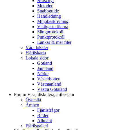
Broschyr
Metoder
Snabbguide
Handledning
Miljöbeskrivning
Viktigaste filerna
Slingprotokoll
Punktprotokoll
Länkar & mer filer
Våra lokaler
Fjärilskarta
Lokala sidor
Gotland
Jämtland
Närke
Västerbotten
Västmanland
Västra Götaland
Forum
Visa, diskutera, artbestäm
Översikt
Ämnen
Fjärilsfrågor
Bilder
Allmänt
Fjärilsgalleri