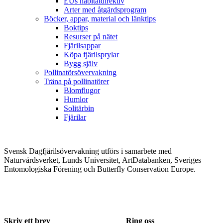
EUs habitatdirektiv
Arter med åtgärdsprogram
Böcker, appar, material och länktips
Boktips
Resurser på nätet
Fjärilsappar
Köpa fjärilsprylar
Bygg själv
Pollinatörsövervakning
Träna på pollinatörer
Blomflugor
Humlor
Solitärbin
Fjärilar
Svensk Dagfjärilsövervakning utförs i samarbete med
Naturvårdsverket, Lunds Universitet, ArtDatabanken, Sveriges
Entomologiska Förening och Butterfly Conservation Europe.
Skriv ett brev
Ring oss