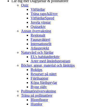
Lär dig mer
Dagfjärilar & pollinatörer
Quiz
Vitfjärilar
Träna raps/kål/rov
VitfjärilarSpeed
Juvela vingar
Quizarkiv
Annan övervakning
Regionalt
Faunaväkteri
Internationellt
Atlasprojekt
Naturvård och fjärilar
EUs habitatdirektiv
Arter med åtgärdsprogram
Böcker, appar, material och länktips
Boktips
Resurser på nätet
Fjärilsappar
Köpa fjärilsprylar
Bygg själv
Pollinatörsövervakning
Träna på pollinatörer
Blomflugor
Humlor