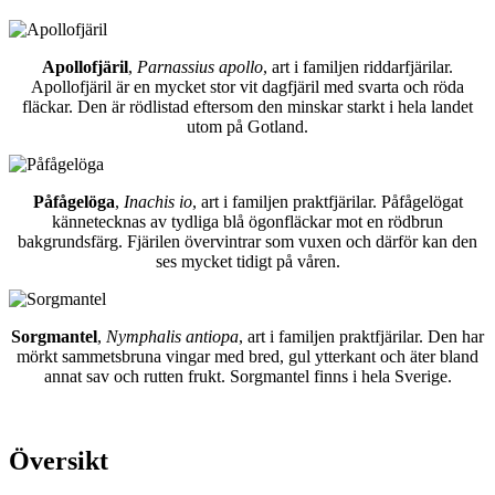
Apollofjäril
,
Parnassius apollo
, art i familjen riddarfjärilar.
Apollofjäril är en mycket stor vit dagfjäril med svarta och röda
fläckar. Den är rödlistad eftersom den minskar starkt i hela landet
utom på Gotland.
Påfågelöga
,
Inachis io
, art i familjen praktfjärilar. Påfågelögat
kännetecknas av tydliga blå ögonfläckar mot en rödbrun
bakgrundsfärg. Fjärilen övervintrar som vuxen och därför kan den
ses mycket tidigt på våren.
Sorgmantel
,
Nymphalis antiopa
, art i familjen praktfjärilar. Den har
mörkt sammetsbruna vingar med bred, gul ytterkant och äter bland
annat sav och rutten frukt. Sorgmantel finns i hela Sverige.
Översikt