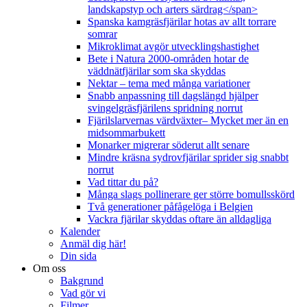
landskapstyp och arters särdrag</span>
Spanska kamgräsfjärilar hotas av allt torrare
somrar
Mikroklimat avgör utvecklingshastighet
Bete i Natura 2000-områden hotar de
väddnätfjärilar som ska skyddas
Nektar – tema med många variationer
Snabb anpassning till dagslängd hjälper
svingelgräsfjärilens spridning norrut
Fjärilslarvernas värdväxter– Mycket mer än en
midsommarbukett
Monarker migrerar söderut allt senare
Mindre kräsna sydrovfjärilar sprider sig snabbt
norrut
Vad tittar du på?
Många slags pollinerare ger större bomullsskörd
Två generationer påfågelöga i Belgien
Vackra fjärilar skyddas oftare än alldagliga
Kalender
Anmäl dig här!
Din sida
Om oss
Bakgrund
Vad gör vi
Filmer