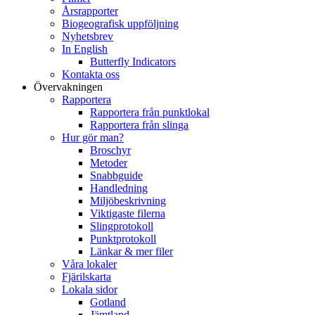
Årsrapporter
Biogeografisk uppföljning
Nyhetsbrev
In English
Butterfly Indicators
Kontakta oss
Övervakningen
Rapportera
Rapportera från punktlokal
Rapportera från slinga
Hur gör man?
Broschyr
Metoder
Snabbguide
Handledning
Miljöbeskrivning
Viktigaste filerna
Slingprotokoll
Punktprotokoll
Länkar & mer filer
Våra lokaler
Fjärilskarta
Lokala sidor
Gotland
Jämtland