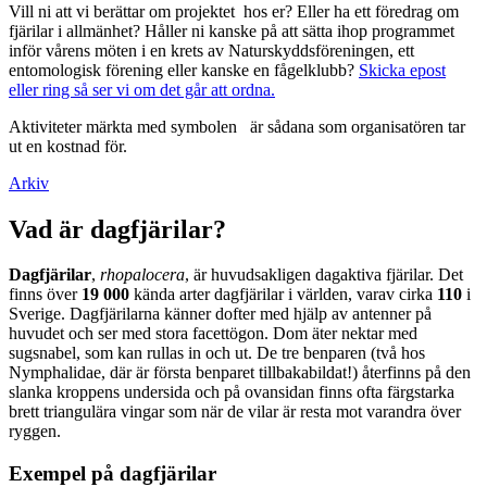
Vill ni att vi berättar om projektet hos er? Eller ha ett föredrag om
fjärilar i allmänhet? Håller ni kanske på att sätta ihop programmet
inför vårens möten i en krets av Naturskyddsföreningen, ett
entomologisk förening eller kanske en fågelklubb?
Skicka epost
eller ring så ser vi om det går att ordna.
Aktiviteter märkta med symbolen
är sådana som organisatören tar
ut en kostnad för.
Arkiv
Vad är dagfjärilar?
Dagfjärilar
,
rhopalocera
, är huvudsakligen dagaktiva fjärilar. Det
finns över
19 000
kända arter dagfjärilar i världen, varav cirka
110
i
Sverige. Dagfjärilarna känner dofter med hjälp av antenner på
huvudet och ser med stora facettögon. Dom äter nektar med
sugsnabel, som kan rullas in och ut. De tre benparen (två hos
Nymphalidae, där är första benparet tillbakabildat!) återfinns på den
slanka kroppens undersida och på ovansidan finns ofta färgstarka
brett triangulära vingar som när de vilar är resta mot varandra över
ryggen.
Exempel på dagfjärilar