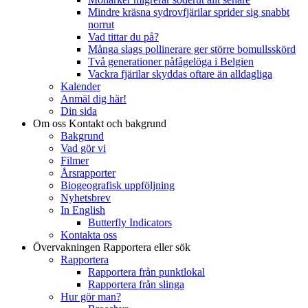
Mindre kräsna sydrovfjärilar sprider sig snabbt
norrut
Vad tittar du på?
Många slags pollinerare ger större bomullsskörd
Två generationer påfågelöga i Belgien
Vackra fjärilar skyddas oftare än alldagliga
Kalender
Anmäl dig här!
Din sida
Om oss
Kontakt och bakgrund
Bakgrund
Vad gör vi
Filmer
Årsrapporter
Biogeografisk uppföljning
Nyhetsbrev
In English
Butterfly Indicators
Kontakta oss
Övervakningen
Rapportera eller sök
Rapportera
Rapportera från punktlokal
Rapportera från slinga
Hur gör man?