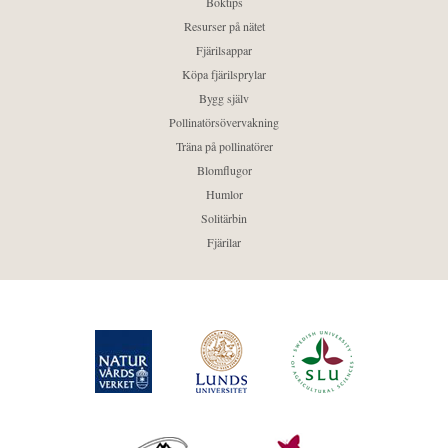
Boktips
Resurser på nätet
Fjärilsappar
Köpa fjärilsprylar
Bygg själv
Pollinatörsövervakning
Träna på pollinatörer
Blomflugor
Humlor
Solitärbin
Fjärilar