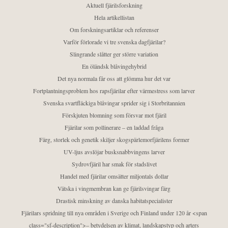
Aktuell fjärilsforskning
Hela artikellistan
Om forskningsartiklar och referenser
Varför förlorade vi tre svenska dagfjärilar?
Slingrande slåtter ger större variation
En öländsk blåvingehybrid
Det nya normala får oss att glömma hur det var
Fortplantningsproblem hos rapsfjärilar efter värmestress som larver
Svenska svartfläckiga blåvingar sprider sig i Storbritannien
Förskjuten blomning som försvar mot fjäril
Fjärilar som pollinerare – en laddad fråga
Färg, storlek och genetik skiljer skogspärlemorfjärilens former
UV-ljus avslöjar busksnabbvingens larver
Sydrovfjäril har smak för stadslivet
Handel med fjärilar omsätter miljontals dollar
Vätska i vingmembran kan ge fjärilsvingar färg
Drastisk minskning av danska habitatspecialister
Fjärilars spridning till nya områden i Sverige och Finland under 120 år <span
class="sf-description">– betydelsen av klimat, landskapstyp och arters