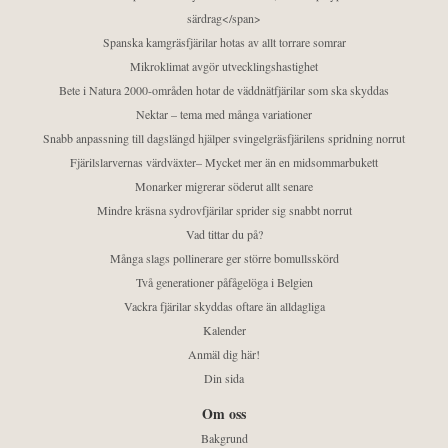
särdrag</span>
Spanska kamgräsfjärilar hotas av allt torrare somrar
Mikroklimat avgör utvecklingshastighet
Bete i Natura 2000-områden hotar de väddnätfjärilar som ska skyddas
Nektar – tema med många variationer
Snabb anpassning till dagslängd hjälper svingelgräsfjärilens spridning norrut
Fjärilslarvernas värdväxter– Mycket mer än en midsommarbukett
Monarker migrerar söderut allt senare
Mindre kräsna sydrovfjärilar sprider sig snabbt norrut
Vad tittar du på?
Många slags pollinerare ger större bomullsskörd
Två generationer påfågelöga i Belgien
Vackra fjärilar skyddas oftare än alldagliga
Kalender
Anmäl dig här!
Din sida
Om oss
Bakgrund