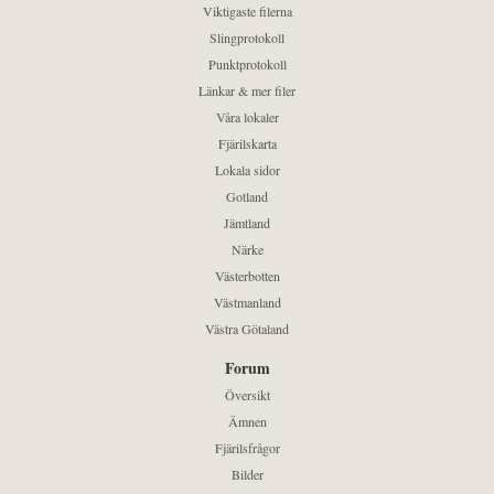
Viktigaste filerna
Slingprotokoll
Punktprotokoll
Länkar & mer filer
Våra lokaler
Fjärilskarta
Lokala sidor
Gotland
Jämtland
Närke
Västerbotten
Västmanland
Västra Götaland
Forum
Översikt
Ämnen
Fjärilsfrågor
Bilder