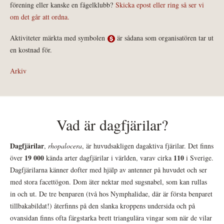
förening eller kanske en fågelklubb?
Skicka epost eller ring så ser vi
om det går att ordna.
Aktiviteter märkta med symbolen
är sådana som organisatören tar ut
en kostnad för.
Arkiv
Vad är dagfjärilar?
Dagfjärilar
,
rhopalocera
, är huvudsakligen dagaktiva fjärilar. Det finns
19 000
110
över
kända arter dagfjärilar i världen, varav cirka
i Sverige.
Dagfjärilarna känner dofter med hjälp av antenner på huvudet och ser
med stora facettögon. Dom äter nektar med sugsnabel, som kan rullas
in och ut. De tre benparen (två hos Nymphalidae, där är första benparet
tillbakabildat!) återfinns på den slanka kroppens undersida och på
ovansidan finns ofta färgstarka brett triangulära vingar som när de vilar