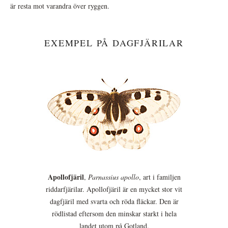
är resta mot varandra över ryggen.
EXEMPEL PÅ DAGFJÄRILAR
Apollofjäril
,
Parnassius apollo
, art i familjen
riddarfjärilar. Apollofjäril är en mycket stor vit
dagfjäril med svarta och röda fläckar. Den är
rödlistad eftersom den minskar starkt i hela
landet utom på Gotland.