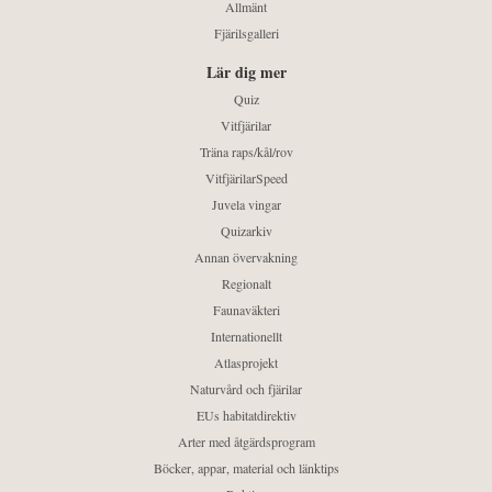
Allmänt
Fjärilsgalleri
Lär dig mer
Quiz
Vitfjärilar
Träna raps/kål/rov
VitfjärilarSpeed
Juvela vingar
Quizarkiv
Annan övervakning
Regionalt
Faunaväkteri
Internationellt
Atlasprojekt
Naturvård och fjärilar
EUs habitatdirektiv
Arter med åtgärdsprogram
Böcker, appar, material och länktips