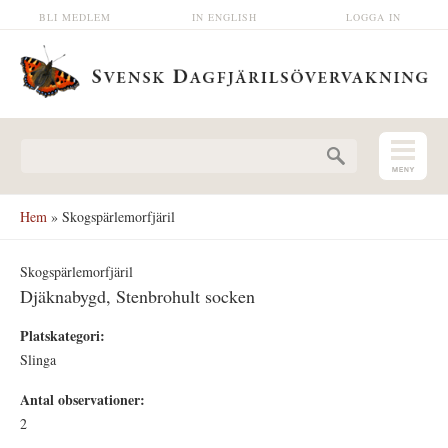
Hoppa till huvudinnehåll
BLI MEDLEM
IN ENGLISH
LOGGA IN
Sökformulär
Hem
» Skogspärlemorfjäril
Skogspärlemorfjäril
Djäknabygd, Stenbrohult socken
Platskategori:
Slinga
Antal observationer:
2