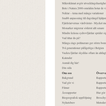
Mikroklimat avgör utvecklingshastighe
Bete i Natura 2000-områden hotar de v
Nektar – tema med många variationer
Snabb anpassning till dagslängd hjälper
Fjärilslarvernas värdväxter– Mycket 
Monarker migrerar söderut allt senare
Mindre kräsna sydrovfjärilar sprider si
Vad tittar du på?
Många slags pollinerare ger större bom
Två generationer påfågelöga i Belgien
Vackra fjärilar skyddas oftare än alldag
Kalender
Anmäl dig här!
Din sida
Om oss
Överva
Bakgrund
Rapport
Vad gör vi
Rapporte
Filmer
Rapporte
Årsrapporter
Hur gör
Biogeografisk uppföljning
Broschy
Nyhetsbrev
Metoder