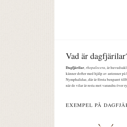
Vad är dagfjärilar
Dagfjärilar
,
rhopalocera
, är huvudsakl
känner dofter med hjälp av antenner på 
Nymphalidae, där är första benparet till
när de vilar är resta mot varandra över r
EXEMPEL PÅ DAGFJÄ