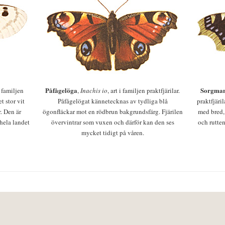
Påfågelöga
Sorgman
 i familjen
,
Inachis io
, art i familjen praktfjärilar.
t stor vit
Påfågelögat kännetecknas av tydliga blå
praktfjäri
r. Den är
ögonfläckar mot en rödbrun bakgrundsfärg. Fjärilen
med bred,
 hela landet
övervintrar som vuxen och därför kan den ses
och rutten
mycket tidigt på våren.