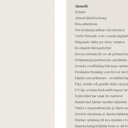
Aktuellt
Nyheter
Aktuell fjärilsforskning
Hela artikellistan
Om forskningsartiklar och referenser
Varför förlorade vi tre svenska dagfjäri
Slingrande slåtter ger större variation
En öländsk blåvingehybrid
Det nya normala får oss att glömma hur
Fortplantningsproblem hos rapsfjärilar 
Svenska svartfläckiga blåvingar sprider 
Förskjuten blomning som försvar mot fj
Fjärilar som pollinerare – en laddad frå
Färg, storlek och genetik skiljer skogs
UV-ljus avslöjar busksnabbvingens lar
Sydrovfjäril har smak för stadslivet
Handel med fjärilar omsätter miljontals 
Vätska i vingmembran kan ge fjärilsvin
Drastisk minskning av danska habitatsp
Fjärilars spridning till nya områden i
Spanska kamgräsfjärilar hotas av allt t