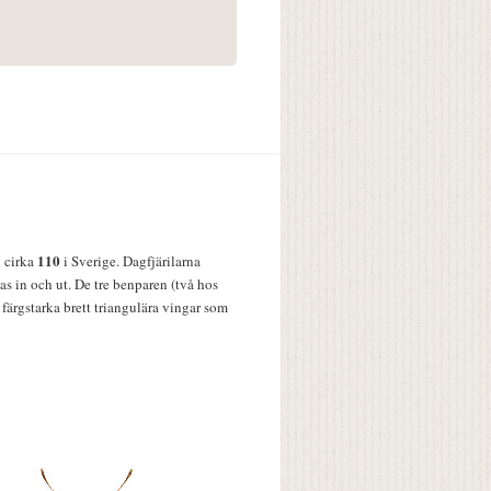
110
v cirka
i Sverige. Dagfjärilarna
s in och ut. De tre benparen (två hos
färgstarka brett triangulära vingar som