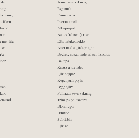
ide
Annan övervakning
ning
Regionalt
krivning
Faunaväkteri
e filerna
Internationellt
tokoll
Atlasprojekt
tokoll
Naturvård och fjärilar
 mer filer
EUs habitatdirektiv
aler
Arter med åtgärdsprogram
rta
Böcker, appar, material och länktips
idor
Boktips
Resurser på nätet
d
Fjärilsappar
Köpa fjärilsprylar
tten
Bygg själv
land
Pollinatörsövervakning
ötaland
Träna på pollinatörer
Blomflugor
Humlor
Solitärbin
Fjärilar