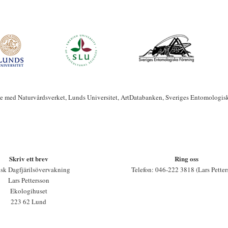
te med Naturvårdsverket, Lunds Universitet, ArtDatabanken, Sveriges Entomologis
Skriv ett brev
Ring oss
sk Dagfjärilsövervakning
Telefon: 046-222 3818 (Lars Petter
Lars Pettersson
Ekologihuset
223 62 Lund