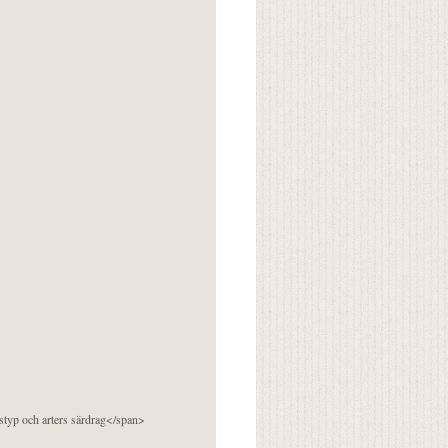
pstyp och arters särdrag</span>