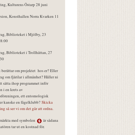
ring, Kulturens Östarp 28 juni
rsion, Konsthallen Norra Kvarken 11
rag, Biblioteket i Mjölby, 23
18:00
rag, Biblioteket i Trollhättan, 27
:30
vi berättar om projektet hos er? Eller
rag om fjärilar i allmänhet? Håller ni
tt sätta ihop programmet inför
n i en krets av
föreningen, ett entomologisk
ler kanske en fågelklubb?
Skicka
ring så ser vi om det går att ordna.
r märkta med symbolen
är sådana
tören tar ut en kostnad för.