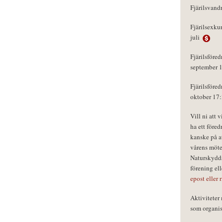
Fjärilsvand
Fjärilsexku
juli
Fjärilsföred
september 
Fjärilsföred
oktober 17
Vill ni att 
ha ett föred
kanske på a
vårens möte
Naturskydds
förening el
epost eller 
Aktivitete
som organisa