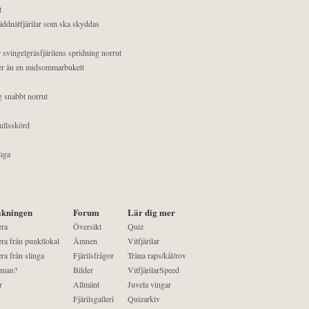
t
äddnätfjärilar som ska skyddas
 svingelgräsfjärilens spridning norrut
mer än en midsommarbukett
g snabbt norrut
ullsskörd
liga
kningen
Forum
Lär dig mer
era
Översikt
Quiz
ra från punktlokal
Ämnen
Vitfjärilar
ra från slinga
Fjärilsfrågor
Träna raps/kål/rov
 man?
Bilder
VitfjärilarSpeed
r
Allmänt
Juvela vingar
Fjärilsgalleri
Quizarkiv