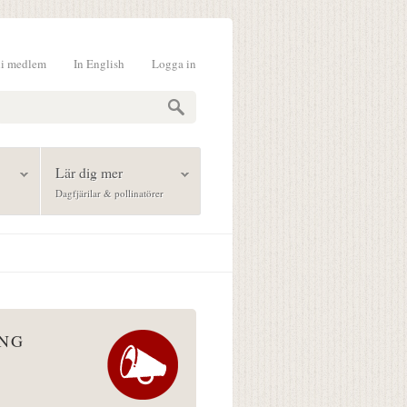
li medlem
In English
Logga in
formulär
Lär dig mer
Dagfjärilar & pollinatörer
ÅNG