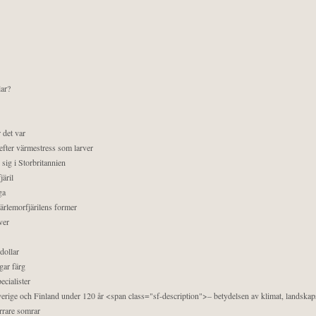
lar?
 det var
efter värmestress som larver
sig i Storbritannien
äril
ga
pärlemorfjärilens former
ver
dollar
gar färg
ecialister
 Sverige och Finland under 120 år <span class="sf-description">– betydelsen av klimat, landska
orrare somrar