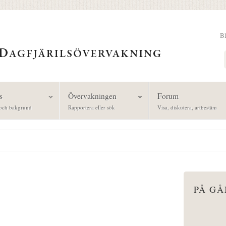
B
Sök
s
Övervakningen
Forum
och bakgrund
Rapportera eller sök
Visa, diskutera, artbestäm
PÅ G