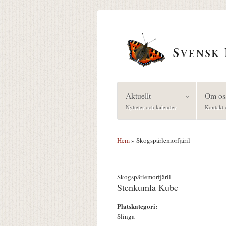
Hoppa till huvudinnehåll
Aktuellt
Om os
Nyheter och kalender
Kontakt 
Hem
» Skogspärlemorfjäril
Skogspärlemorfjäril
Stenkumla Kube
Platskategori:
Slinga