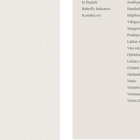
In English
Snabbgu
Butterfly Indicators
Handled
Kontakta oss
Miljöbes
Viktigast
Slingpro
Punktpro
Länkar &
Våra lok
Fjärilska
Lokala s
Gotland
Jämtlan
Närke
Västerbo
Västman
Västra G