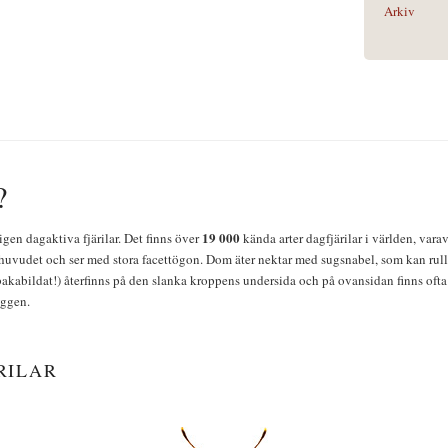
Arkiv
?
19 000
igen dagaktiva fjärilar. Det finns över
kända arter dagfjärilar i världen, vara
huvudet och ser med stora facettögon. Dom äter nektar med sugsnabel, som kan rulla
bakabildat!) återfinns på den slanka kroppens undersida och på ovansidan finns ofta 
yggen.
RILAR