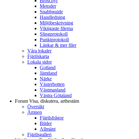
Broschyr
Metoder
Snabbguide
Handledning
Miljöbeskrivning
Viktigaste filerna
Slingprotokoll
Punktprotokoll
Länkar & mer filer
Våra lokaler
Fjärilskarta
Lokala sidor
Gotland
Jämtland
Närke
Västerbotten
Västmanland
Västra Götaland
Forum
Visa, diskutera, artbestäm
Översikt
Ämnen
Fjärilsfrågor
Bilder
Allmänt
Fjärilsgalleri