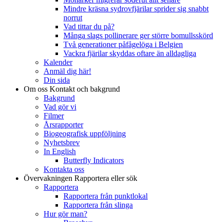
Mindre kräsna sydrovfjärilar sprider sig snabbt
norrut
Vad tittar du på?
Många slags pollinerare ger större bomullsskörd
Två generationer påfågelöga i Belgien
Vackra fjärilar skyddas oftare än alldagliga
Kalender
Anmäl dig här!
Din sida
Om oss
Kontakt och bakgrund
Bakgrund
Vad gör vi
Filmer
Årsrapporter
Biogeografisk uppföljning
Nyhetsbrev
In English
Butterfly Indicators
Kontakta oss
Övervakningen
Rapportera eller sök
Rapportera
Rapportera från punktlokal
Rapportera från slinga
Hur gör man?