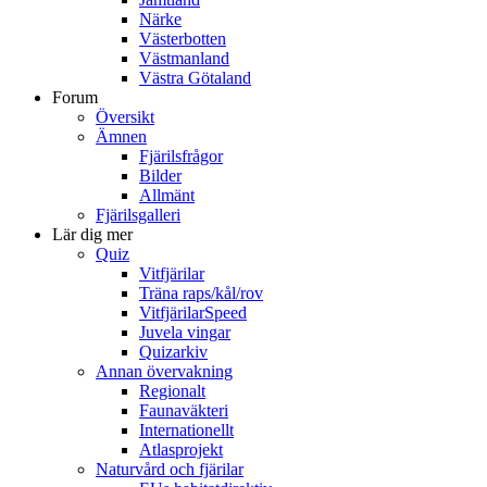
Närke
Västerbotten
Västmanland
Västra Götaland
Forum
Översikt
Ämnen
Fjärilsfrågor
Bilder
Allmänt
Fjärilsgalleri
Lär dig mer
Quiz
Vitfjärilar
Träna raps/kål/rov
VitfjärilarSpeed
Juvela vingar
Quizarkiv
Annan övervakning
Regionalt
Faunaväkteri
Internationellt
Atlasprojekt
Naturvård och fjärilar