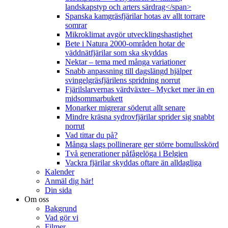
landskapstyp och arters särdrag</span>
Spanska kamgräsfjärilar hotas av allt torrare
somrar
Mikroklimat avgör utvecklingshastighet
Bete i Natura 2000-områden hotar de
väddnätfjärilar som ska skyddas
Nektar – tema med många variationer
Snabb anpassning till dagslängd hjälper
svingelgräsfjärilens spridning norrut
Fjärilslarvernas värdväxter– Mycket mer än en
midsommarbukett
Monarker migrerar söderut allt senare
Mindre kräsna sydrovfjärilar sprider sig snabbt
norrut
Vad tittar du på?
Många slags pollinerare ger större bomullsskörd
Två generationer påfågelöga i Belgien
Vackra fjärilar skyddas oftare än alldagliga
Kalender
Anmäl dig här!
Din sida
Om oss
Bakgrund
Vad gör vi
Filmer