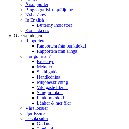
Årsrapporter
Biogeografisk uppföljning
Nyhetsbrev
In English
Butterfly Indicators
Kontakta oss
Övervakningen
Rapportera
Rapportera från punktlokal
Rapportera från slinga
Hur gör man?
Broschyr
Metoder
Snabbguide
Handledning
Miljöbeskrivning
Viktigaste filerna
Slingprotokoll
Punktprotokoll
Länkar & mer filer
Våra lokaler
Fjärilskarta
Lokala sidor
Gotland
Jämtland