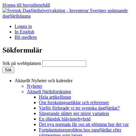
Hoppa till huvudinnehåll
Logga in
In English
Bli medlem
Sökformulär
Sök på webbplatsen
Aktuellt
Nyheter och kalender
Nyheter
Aktuell fjärilsforskning
Hela artikellistan
Om forskningsartiklar och referenser
Varför förlorade vi tre svenska dagfjärilar?
Slingrande slåtter ger större variation
En öländsk blåvingehybrid
Det nya normala får oss att glömma hur det var
Fortplantningsproblem hos rapsfjärilar efter
värmestress som larver