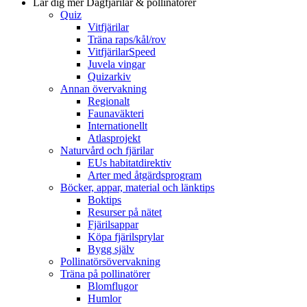
Lär dig mer
Dagfjärilar & pollinatörer
Quiz
Vitfjärilar
Träna raps/kål/rov
VitfjärilarSpeed
Juvela vingar
Quizarkiv
Annan övervakning
Regionalt
Faunaväkteri
Internationellt
Atlasprojekt
Naturvård och fjärilar
EUs habitatdirektiv
Arter med åtgärdsprogram
Böcker, appar, material och länktips
Boktips
Resurser på nätet
Fjärilsappar
Köpa fjärilsprylar
Bygg själv
Pollinatörsövervakning
Träna på pollinatörer
Blomflugor
Humlor