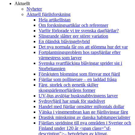
Aktuellt
Nyheter
Aktuell fjärilsforskning
Hela artikellistan
Om forskningsartiklar och referenser
Varför förlorade vi tre svenska dagfjärilar?
Slingrande slåtter ger större variation
En öländsk blåvingehybrid
Det nya normala får oss att glömma hur det var
Fortplantningsproblem hos rapsfjärilar efter
värmestress som larver
Svenska svartfläckiga blåvingar sprider sig i
Storbritannien
Förskjuten blomning som försvar mot fjäril
Fjärilar som pollinerare – en laddad fråga
Färg, storlek och genetik skiljer
skogspärlemorfjärilens former
UV-ljus avslöjar busksnabbvingens larver
Sydrovfjäril har smak för stadslivet
Handel med fjärilar omsätter miljontals dollar
Vätska i vingmembran kan ge fjärilsvingar färg
Drastisk minskning av danska habitatspecialister
Fjärilars spridning till nya områden i Sverige och
Finland under 120 år <span class="sf-
description">– betydelsen av klimat,