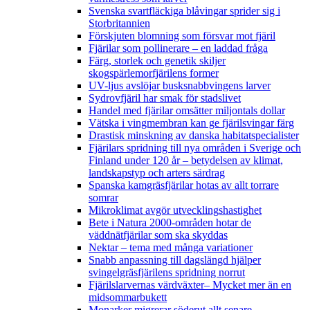
Svenska svartfläckiga blåvingar sprider sig i
Storbritannien
Förskjuten blomning som försvar mot fjäril
Fjärilar som pollinerare – en laddad fråga
Färg, storlek och genetik skiljer
skogspärlemorfjärilens former
UV-ljus avslöjar busksnabbvingens larver
Sydrovfjäril har smak för stadslivet
Handel med fjärilar omsätter miljontals dollar
Vätska i vingmembran kan ge fjärilsvingar färg
Drastisk minskning av danska habitatspecialister
Fjärilars spridning till nya områden i Sverige och
Finland under 120 år
– betydelsen av klimat,
landskapstyp och arters särdrag
Spanska kamgräsfjärilar hotas av allt torrare
somrar
Mikroklimat avgör utvecklingshastighet
Bete i Natura 2000-områden hotar de
väddnätfjärilar som ska skyddas
Nektar – tema med många variationer
Snabb anpassning till dagslängd hjälper
svingelgräsfjärilens spridning norrut
Fjärilslarvernas värdväxter– Mycket mer än en
midsommarbukett
Monarker migrerar söderut allt senare