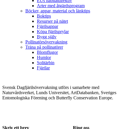
EUs habitatdirektiv
Arter med åtgärdsprogram
Böcker, appar, material och länktips
Boktips
Resurser på nätet
Fjärilsappar
Köpa fjärilsprylar
Bygg själv
Pollinatörsövervakning
Träna på pollinatörer
Blomflugor
Humlor
Solitärbin
Fjärilar
Svensk Dagfjärilsövervakning utförs i samarbete med
Naturvårdsverket, Lunds Universitet, ArtDatabanken, Sveriges
Entomologiska Förening och Butterfly Conservation Europe.
Skriv ett brev
Ring oss