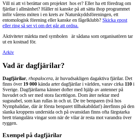
Vill ni att vi berättar om projektet hos er? Eller ha ett föredrag om
fjärilar i allmänhet? Håller ni kanske på att sätta ihop programmet
inför vårens möten i en krets av Naturskyddsföreningen, ett
entomologisk förening eller kanske en fågelklubb?
Skicka epost
eller ring så ser vi om det går att ordna.
Aktiviteter märkta med symbolen
är sådana som organisatören tar
ut en kostnad för.
Arkiv
Vad är dagfjärilar?
Dagfjärilar
,
rhopalocera
, är huvudsakligen dagaktiva fjärilar. Det
finns över
19 000
kända arter dagfjärilar i världen, varav cirka
110
i
Sverige. Dagfjärilarna känner dofter med hjälp av antenner på
huvudet och ser med stora facettögon. Dom äter nektar med
sugsnabel, som kan rullas in och ut. De tre benparen (två hos
Nymphalidae, där är första benparet tillbakabildat!) återfinns på den
slanka kroppens undersida och på ovansidan finns ofta färgstarka
brett triangulära vingar som när de vilar är resta mot varandra över
ryggen.
Exempel på dagfjärilar