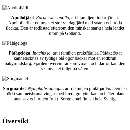
Apollofjäril
,
Parnassius apollo
, art i familjen riddarfjärilar.
Apollofjäril är en mycket stor vit dagfjäril med svarta och röda
fläckar. Den är rödlistad eftersom den minskar starkt i hela landet
utom på Gotland.
Påfågelöga
,
Inachis io
, art i familjen praktfjärilar. Påfågelögat
kännetecknas av tydliga blå ögonfläckar mot en rödbrun
bakgrundsfärg. Fjärilen övervintrar som vuxen och därför kan den
ses mycket tidigt på våren.
Sorgmantel
,
Nymphalis antiopa
, art i familjen praktfjärilar. Den har
mörkt sammetsbruna vingar med bred, gul ytterkant och äter bland
annat sav och rutten frukt. Sorgmantel finns i hela Sverige.
Översikt