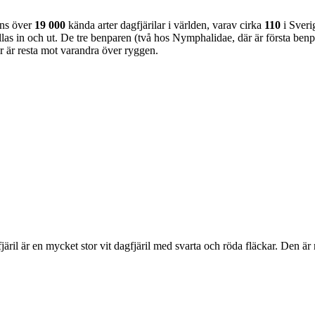
nns över
19 000
kända arter dagfjärilar i världen, varav cirka
110
i Sveri
as in och ut. De tre benparen (två hos Nymphalidae, där är första benpa
ar är resta mot varandra över ryggen.
lofjäril är en mycket stor vit dagfjäril med svarta och röda fläckar. Den 