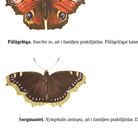
Påfågelöga
,
Inachis io
, art i familjen praktfjärilar. Påfågelögat 
Sorgmantel
,
Nymphalis antiopa
, art i familjen praktfjärila