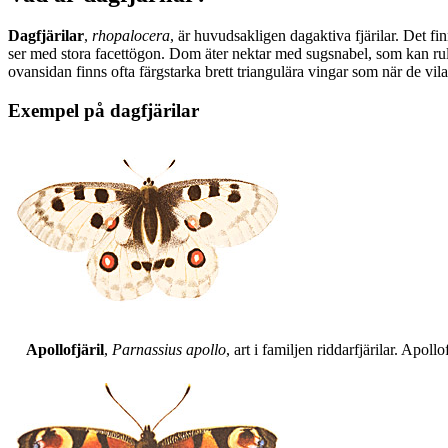
Dagfjärilar
,
rhopalocera
, är huvudsakligen dagaktiva fjärilar. Det fi
ser med stora facettögon. Dom äter nektar med sugsnabel, som kan rull
ovansidan finns ofta färgstarka brett triangulära vingar som när de vil
Exempel på dagfjärilar
Apollofjäril
,
Parnassius apollo
, art i familjen riddarfjärilar. Apol