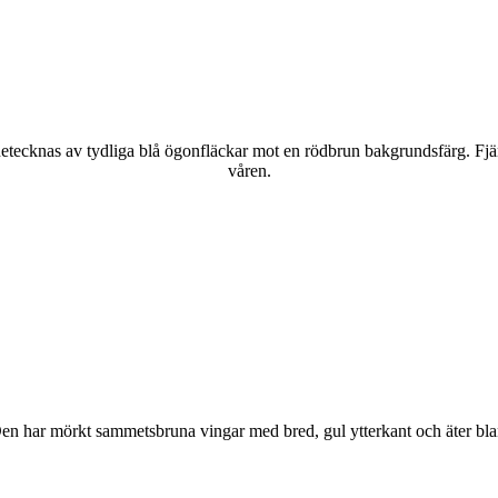
kännetecknas av tydliga blå ögonfläckar mot en rödbrun bakgrundsfärg. Fj
våren.
r. Den har mörkt sammetsbruna vingar med bred, gul ytterkant och äter bla