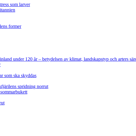
tress som larver
ritannien
ilens former
 Finland under 120 år
– betydelsen av klimat, landskapstyp och arters sär
r
lar som ska skyddas
fjärilens spridning norrut
idsommarbukett
rut