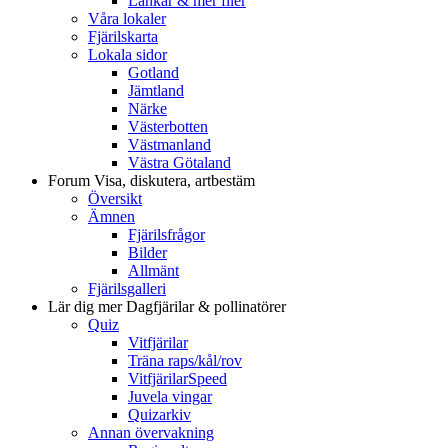
Länkar & mer filer
Våra lokaler
Fjärilskarta
Lokala sidor
Gotland
Jämtland
Närke
Västerbotten
Västmanland
Västra Götaland
Forum
Visa, diskutera, artbestäm
Översikt
Ämnen
Fjärilsfrågor
Bilder
Allmänt
Fjärilsgalleri
Lär dig mer
Dagfjärilar & pollinatörer
Quiz
Vitfjärilar
Träna raps/kål/rov
VitfjärilarSpeed
Juvela vingar
Quizarkiv
Annan övervakning