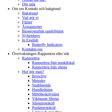
Din sida
Om oss
Kontakt och bakgrund
Bakgrund
Vad gör vi
Filmer
Årsrapporter
Biogeografisk uppföljning
Nyhetsbrev
In English
Butterfly Indicators
Kontakta oss
Övervakningen
Rapportera eller sök
Rapportera
Rapportera från punktlokal
Rapportera från slinga
Hur gör man?
Broschyr
Metoder
Snabbguide
Handledning
Miljöbeskrivning
Viktigaste filerna
Slingprotokoll
Punktprotokoll