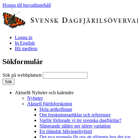
Hoppa till huvudinnehåll
Logga in
In English
Bli medlem
Sökformulär
Sök på webbplatsen
Aktuellt
Nyheter och kalender
Nyheter
Aktuell fjärilsforskning
Hela artikellistan
Om forskningsartiklar och referenser
Varför förlorade vi tre svenska dagfjärilar?
Slingrande slåtter ger större variation
En öländsk blåvingehybrid
Det nya normala får oss att glömma hur det var