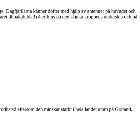
ge. Dagfjärilarna känner dofter med hjälp av antenner på huvudet och
ret tillbakabildat!) återfinns på den slanka kroppens undersida och på
är rödlistad eftersom den minskar starkt i hela landet utom på Gotland.