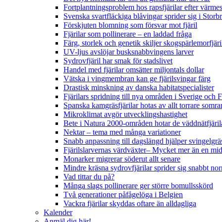
Fortplantningsproblem hos rapsfjärilar efter värmes
Svenska svartfläckiga blåvingar sprider sig i Storb
Förskjuten blomning som försvar mot fjäril
Fjärilar som pollinerare – en laddad fråga
Färg, storlek och genetik skiljer skogspärlemorfjär
UV-ljus avslöjar busksnabbvingens larver
Sydrovfjäril har smak för stadslivet
Handel med fjärilar omsätter miljontals dollar
Vätska i vingmembran kan ge fjärilsvingar färg
Drastisk minskning av danska habitatspecialister
Fjärilars spridning till nya områden i Sverige och
Spanska kamgräsfjärilar hotas av allt torrare somra
Mikroklimat avgör utvecklingshastighet
Bete i Natura 2000-områden hotar de väddnätfjäri
Nektar – tema med många variationer
Snabb anpassning till dagslängd hjälper svingelgräs
Fjärilslarvernas värdväxter– Mycket mer än en m
Monarker migrerar söderut allt senare
Mindre kräsna sydrovfjärilar sprider sig snabbt nor
Vad tittar du på?
Många slags pollinerare ger större bomullsskörd
Två generationer påfågelöga i Belgien
Vackra fjärilar skyddas oftare än alldagliga
Kalender
Anmäl dig här!