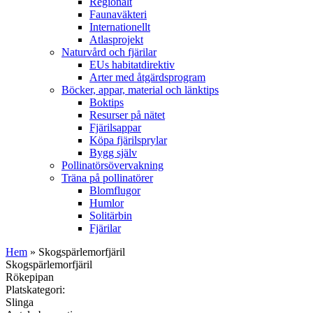
Regionalt
Faunaväkteri
Internationellt
Atlasprojekt
Naturvård och fjärilar
EUs habitatdirektiv
Arter med åtgärdsprogram
Böcker, appar, material och länktips
Boktips
Resurser på nätet
Fjärilsappar
Köpa fjärilsprylar
Bygg själv
Pollinatörsövervakning
Träna på pollinatörer
Blomflugor
Humlor
Solitärbin
Fjärilar
Hem
» Skogspärlemorfjäril
Skogspärlemorfjäril
Rökepipan
Platskategori:
Slinga