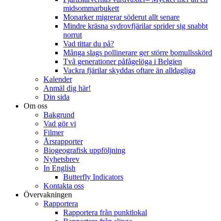
midsommarbukett
Monarker migrerar söderut allt senare
Mindre kräsna sydrovfjärilar sprider sig snabbt
norrut
Vad tittar du på?
Många slags pollinerare ger större bomullsskörd
Två generationer påfågelöga i Belgien
Vackra fjärilar skyddas oftare än alldagliga
Kalender
Anmäl dig här!
Din sida
Om oss
Bakgrund
Vad gör vi
Filmer
Årsrapporter
Biogeografisk uppföljning
Nyhetsbrev
In English
Butterfly Indicators
Kontakta oss
Övervakningen
Rapportera
Rapportera från punktlokal