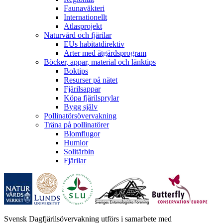
Faunaväkteri
Internationellt
Atlasprojekt
Naturvård och fjärilar
EUs habitatdirektiv
Arter med åtgärdsprogram
Böcker, appar, material och länktips
Boktips
Resurser på nätet
Fjärilsappar
Köpa fjärilsprylar
Bygg själv
Pollinatörsövervakning
Träna på pollinatörer
Blomflugor
Humlor
Solitärbin
Fjärilar
Svensk Dagfjärilsövervakning utförs i samarbete med