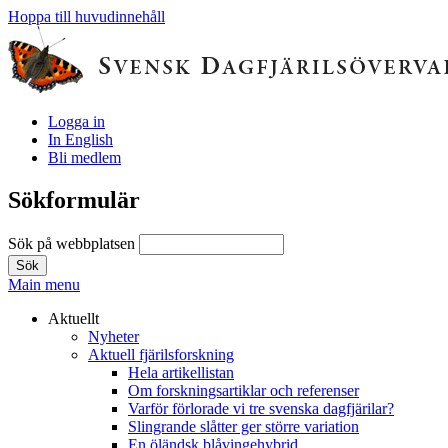
Hoppa till huvudinnehåll
Logga in
In English
Bli medlem
Sökformulär
Sök på webbplatsen
Main menu
Aktuellt
Nyheter
Aktuell fjärilsforskning
Hela artikellistan
Om forskningsartiklar och referenser
Varför förlorade vi tre svenska dagfjärilar?
Slingrande slåtter ger större variation
En öländsk blåvingehybrid