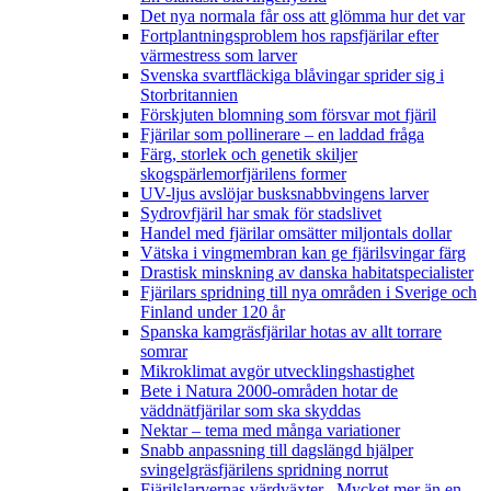
Det nya normala får oss att glömma hur det var
Fortplantningsproblem hos rapsfjärilar efter
värmestress som larver
Svenska svartfläckiga blåvingar sprider sig i
Storbritannien
Förskjuten blomning som försvar mot fjäril
Fjärilar som pollinerare – en laddad fråga
Färg, storlek och genetik skiljer
skogspärlemorfjärilens former
UV-ljus avslöjar busksnabbvingens larver
Sydrovfjäril har smak för stadslivet
Handel med fjärilar omsätter miljontals dollar
Vätska i vingmembran kan ge fjärilsvingar färg
Drastisk minskning av danska habitatspecialister
Fjärilars spridning till nya områden i Sverige och
Finland under 120 år
Spanska kamgräsfjärilar hotas av allt torrare
somrar
Mikroklimat avgör utvecklingshastighet
Bete i Natura 2000-områden hotar de
väddnätfjärilar som ska skyddas
Nektar – tema med många variationer
Snabb anpassning till dagslängd hjälper
svingelgräsfjärilens spridning norrut
Fjärilslarvernas värdväxter– Mycket mer än en