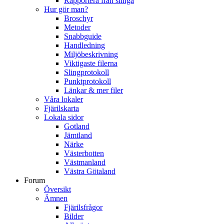
Rapportera från slinga
Hur gör man?
Broschyr
Metoder
Snabbguide
Handledning
Miljöbeskrivning
Viktigaste filerna
Slingprotokoll
Punktprotokoll
Länkar & mer filer
Våra lokaler
Fjärilskarta
Lokala sidor
Gotland
Jämtland
Närke
Västerbotten
Västmanland
Västra Götaland
Forum
Översikt
Ämnen
Fjärilsfrågor
Bilder