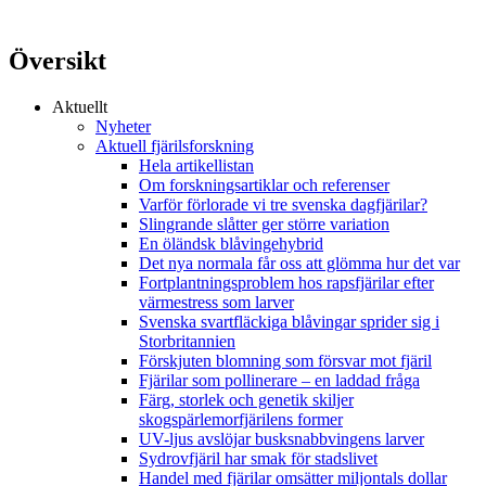
Översikt
Aktuellt
Nyheter
Aktuell fjärilsforskning
Hela artikellistan
Om forskningsartiklar och referenser
Varför förlorade vi tre svenska dagfjärilar?
Slingrande slåtter ger större variation
En öländsk blåvingehybrid
Det nya normala får oss att glömma hur det var
Fortplantningsproblem hos rapsfjärilar efter
värmestress som larver
Svenska svartfläckiga blåvingar sprider sig i
Storbritannien
Förskjuten blomning som försvar mot fjäril
Fjärilar som pollinerare – en laddad fråga
Färg, storlek och genetik skiljer
skogspärlemorfjärilens former
UV-ljus avslöjar busksnabbvingens larver
Sydrovfjäril har smak för stadslivet
Handel med fjärilar omsätter miljontals dollar