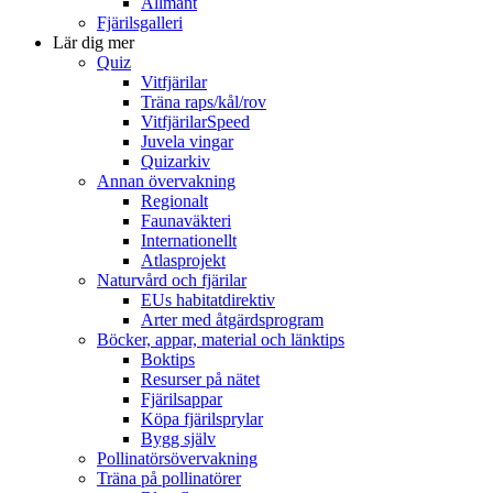
Allmänt
Fjärilsgalleri
Lär dig mer
Quiz
Vitfjärilar
Träna raps/kål/rov
VitfjärilarSpeed
Juvela vingar
Quizarkiv
Annan övervakning
Regionalt
Faunaväkteri
Internationellt
Atlasprojekt
Naturvård och fjärilar
EUs habitatdirektiv
Arter med åtgärdsprogram
Böcker, appar, material och länktips
Boktips
Resurser på nätet
Fjärilsappar
Köpa fjärilsprylar
Bygg själv
Pollinatörsövervakning
Träna på pollinatörer