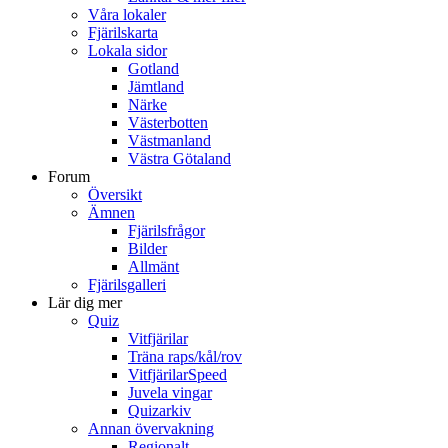
Våra lokaler
Fjärilskarta
Lokala sidor
Gotland
Jämtland
Närke
Västerbotten
Västmanland
Västra Götaland
Forum
Översikt
Ämnen
Fjärilsfrågor
Bilder
Allmänt
Fjärilsgalleri
Lär dig mer
Quiz
Vitfjärilar
Träna raps/kål/rov
VitfjärilarSpeed
Juvela vingar
Quizarkiv
Annan övervakning
Regionalt