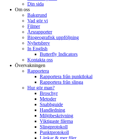
Din sida
Om oss
Bakgrund
Vad gör vi
Filmer
Årsrapporter
Biogeografisk uppföljning
Nyhetsbrev
In English
Butterfly Indicators
Kontakta oss
Övervakningen
Rapportera
Rapportera från punktlokal
Rapportera från slinga
Hur gör man?
Broschyr
Metoder
Snabbguide
Handledning
Miljöbeskrivning
Viktigaste filerna
Slingprotokoll
Punktprotokoll
Länkar & mer filer