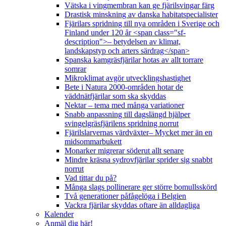
Vätska i vingmembran kan ge fjärilsvingar färg
Drastisk minskning av danska habitatspecialister
Fjärilars spridning till nya områden i Sverige och
Finland under 120 år <span class="sf-
description">– betydelsen av klimat,
landskapstyp och arters särdrag</span>
Spanska kamgräsfjärilar hotas av allt torrare
somrar
Mikroklimat avgör utvecklingshastighet
Bete i Natura 2000-områden hotar de
väddnätfjärilar som ska skyddas
Nektar – tema med många variationer
Snabb anpassning till dagslängd hjälper
svingelgräsfjärilens spridning norrut
Fjärilslarvernas värdväxter– Mycket mer än en
midsommarbukett
Monarker migrerar söderut allt senare
Mindre kräsna sydrovfjärilar sprider sig snabbt
norrut
Vad tittar du på?
Många slags pollinerare ger större bomullsskörd
Två generationer påfågelöga i Belgien
Vackra fjärilar skyddas oftare än alldagliga
Kalender
Anmäl dig här!