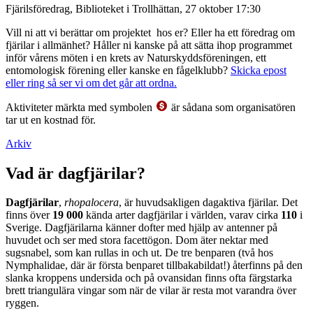
Fjärilsföredrag, Biblioteket i Trollhättan, 27 oktober 17:30
Vill ni att vi berättar om projektet hos er? Eller ha ett föredrag om
fjärilar i allmänhet? Håller ni kanske på att sätta ihop programmet
inför vårens möten i en krets av Naturskyddsföreningen, ett
entomologisk förening eller kanske en fågelklubb?
Skicka epost
eller ring så ser vi om det går att ordna.
Aktiviteter märkta med symbolen
är sådana som organisatören
tar ut en kostnad för.
Arkiv
Vad är dagfjärilar?
Dagfjärilar
,
rhopalocera
, är huvudsakligen dagaktiva fjärilar. Det
finns över
19 000
kända arter dagfjärilar i världen, varav cirka
110
i
Sverige. Dagfjärilarna känner dofter med hjälp av antenner på
huvudet och ser med stora facettögon. Dom äter nektar med
sugsnabel, som kan rullas in och ut. De tre benparen (två hos
Nymphalidae, där är första benparet tillbakabildat!) återfinns på den
slanka kroppens undersida och på ovansidan finns ofta färgstarka
brett triangulära vingar som när de vilar är resta mot varandra över
ryggen.