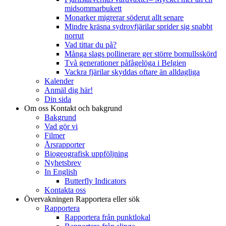
midsommarbukett
Monarker migrerar söderut allt senare
Mindre kräsna sydrovfjärilar sprider sig snabbt
norrut
Vad tittar du på?
Många slags pollinerare ger större bomullsskörd
Två generationer påfågelöga i Belgien
Vackra fjärilar skyddas oftare än alldagliga
Kalender
Anmäl dig här!
Din sida
Om oss
Kontakt och bakgrund
Bakgrund
Vad gör vi
Filmer
Årsrapporter
Biogeografisk uppföljning
Nyhetsbrev
In English
Butterfly Indicators
Kontakta oss
Övervakningen
Rapportera eller sök
Rapportera
Rapportera från punktlokal