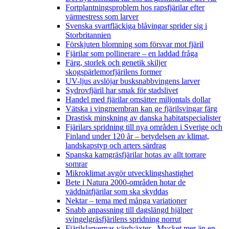
Fortplantningsproblem hos rapsfjärilar efter
värmestress som larver
Svenska svartfläckiga blåvingar sprider sig i
Storbritannien
Förskjuten blomning som försvar mot fjäril
Fjärilar som pollinerare – en laddad fråga
Färg, storlek och genetik skiljer
skogspärlemorfjärilens former
UV-ljus avslöjar busksnabbvingens larver
Sydrovfjäril har smak för stadslivet
Handel med fjärilar omsätter miljontals dollar
Vätska i vingmembran kan ge fjärilsvingar färg
Drastisk minskning av danska habitatspecialister
Fjärilars spridning till nya områden i Sverige och
Finland under 120 år
– betydelsen av klimat,
landskapstyp och arters särdrag
Spanska kamgräsfjärilar hotas av allt torrare
somrar
Mikroklimat avgör utvecklingshastighet
Bete i Natura 2000-områden hotar de
väddnätfjärilar som ska skyddas
Nektar – tema med många variationer
Snabb anpassning till dagslängd hjälper
svingelgräsfjärilens spridning norrut
Fjärilslarvernas värdväxter– Mycket mer än en