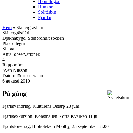
Blomflugor
Humlor
Solitärbin
Fjärilar
Hem
» Slåttergräsfjäril
Slåttergräsfjäril
Djäknabygd, Stenbrohult socken
Platskategori:
Slinga
Antal observationer:
4
Rapportör:
Sven Nilsson
Datum för observation:
6 augusti 2010
På gång
Fjärilsvandring, Kulturens Östarp 28 juni
Fjärilsexkursion, Konsthallen Norra Kvarken 11 juli
Fjärilsföredrag, Biblioteket i Mjölby, 23 september 18:00