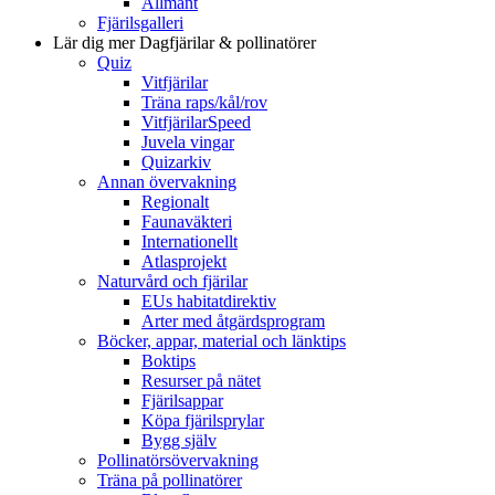
Allmänt
Fjärilsgalleri
Lär dig mer
Dagfjärilar & pollinatörer
Quiz
Vitfjärilar
Träna raps/kål/rov
VitfjärilarSpeed
Juvela vingar
Quizarkiv
Annan övervakning
Regionalt
Faunaväkteri
Internationellt
Atlasprojekt
Naturvård och fjärilar
EUs habitatdirektiv
Arter med åtgärdsprogram
Böcker, appar, material och länktips
Boktips
Resurser på nätet
Fjärilsappar
Köpa fjärilsprylar
Bygg själv
Pollinatörsövervakning
Träna på pollinatörer