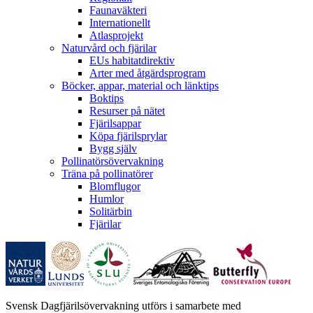
Faunaväkteri
Internationellt
Atlasprojekt
Naturvård och fjärilar
EUs habitatdirektiv
Arter med åtgärdsprogram
Böcker, appar, material och länktips
Boktips
Resurser på nätet
Fjärilsappar
Köpa fjärilsprylar
Bygg själv
Pollinatörsövervakning
Träna på pollinatörer
Blomflugor
Humlor
Solitärbin
Fjärilar
Svensk Dagfjärilsövervakning utförs i samarbete med