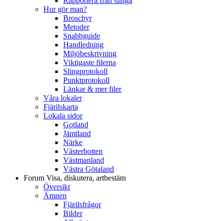
Rapportera från slinga
Hur gör man?
Broschyr
Metoder
Snabbguide
Handledning
Miljöbeskrivning
Viktigaste filerna
Slingprotokoll
Punktprotokoll
Länkar & mer filer
Våra lokaler
Fjärilskarta
Lokala sidor
Gotland
Jämtland
Närke
Västerbotten
Västmanland
Västra Götaland
Forum
Visa, diskutera, artbestäm
Översikt
Ämnen
Fjärilsfrågor
Bilder