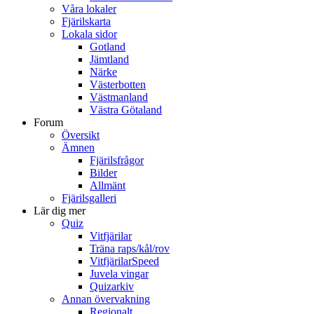
Våra lokaler
Fjärilskarta
Lokala sidor
Gotland
Jämtland
Närke
Västerbotten
Västmanland
Västra Götaland
Forum
Översikt
Ämnen
Fjärilsfrågor
Bilder
Allmänt
Fjärilsgalleri
Lär dig mer
Quiz
Vitfjärilar
Träna raps/kål/rov
VitfjärilarSpeed
Juvela vingar
Quizarkiv
Annan övervakning
Regionalt