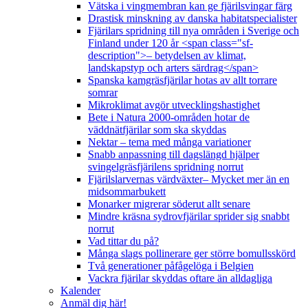
Vätska i vingmembran kan ge fjärilsvingar färg
Drastisk minskning av danska habitatspecialister
Fjärilars spridning till nya områden i Sverige och
Finland under 120 år <span class="sf-
description">– betydelsen av klimat,
landskapstyp och arters särdrag</span>
Spanska kamgräsfjärilar hotas av allt torrare
somrar
Mikroklimat avgör utvecklingshastighet
Bete i Natura 2000-områden hotar de
väddnätfjärilar som ska skyddas
Nektar – tema med många variationer
Snabb anpassning till dagslängd hjälper
svingelgräsfjärilens spridning norrut
Fjärilslarvernas värdväxter– Mycket mer än en
midsommarbukett
Monarker migrerar söderut allt senare
Mindre kräsna sydrovfjärilar sprider sig snabbt
norrut
Vad tittar du på?
Många slags pollinerare ger större bomullsskörd
Två generationer påfågelöga i Belgien
Vackra fjärilar skyddas oftare än alldagliga
Kalender
Anmäl dig här!