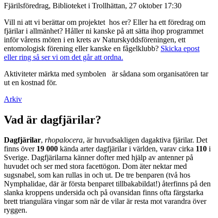
Fjärilsföredrag, Biblioteket i Trollhättan, 27 oktober 17:30
Vill ni att vi berättar om projektet hos er? Eller ha ett föredrag om
fjärilar i allmänhet? Håller ni kanske på att sätta ihop programmet
inför vårens möten i en krets av Naturskyddsföreningen, ett
entomologisk förening eller kanske en fågelklubb?
Skicka epost
eller ring så ser vi om det går att ordna.
Aktiviteter märkta med symbolen
är sådana som organisatören tar
ut en kostnad för.
Arkiv
Vad är dagfjärilar?
Dagfjärilar
,
rhopalocera
, är huvudsakligen dagaktiva fjärilar. Det
finns över
19 000
kända arter dagfjärilar i världen, varav cirka
110
i
Sverige. Dagfjärilarna känner dofter med hjälp av antenner på
huvudet och ser med stora facettögon. Dom äter nektar med
sugsnabel, som kan rullas in och ut. De tre benparen (två hos
Nymphalidae, där är första benparet tillbakabildat!) återfinns på den
slanka kroppens undersida och på ovansidan finns ofta färgstarka
brett triangulära vingar som när de vilar är resta mot varandra över
ryggen.