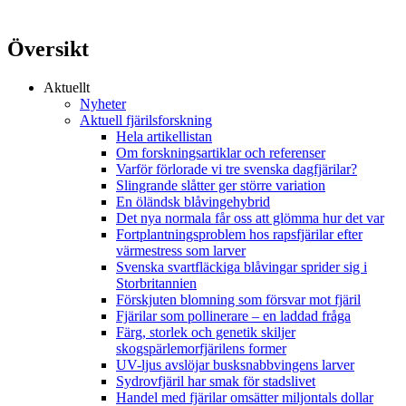
Översikt
Aktuellt
Nyheter
Aktuell fjärilsforskning
Hela artikellistan
Om forskningsartiklar och referenser
Varför förlorade vi tre svenska dagfjärilar?
Slingrande slåtter ger större variation
En öländsk blåvingehybrid
Det nya normala får oss att glömma hur det var
Fortplantningsproblem hos rapsfjärilar efter
värmestress som larver
Svenska svartfläckiga blåvingar sprider sig i
Storbritannien
Förskjuten blomning som försvar mot fjäril
Fjärilar som pollinerare – en laddad fråga
Färg, storlek och genetik skiljer
skogspärlemorfjärilens former
UV-ljus avslöjar busksnabbvingens larver
Sydrovfjäril har smak för stadslivet
Handel med fjärilar omsätter miljontals dollar