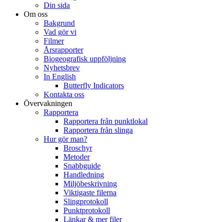
Din sida
Om oss
Bakgrund
Vad gör vi
Filmer
Årsrapporter
Biogeografisk uppföljning
Nyhetsbrev
In English
Butterfly Indicators
Kontakta oss
Övervakningen
Rapportera
Rapportera från punktlokal
Rapportera från slinga
Hur gör man?
Broschyr
Metoder
Snabbguide
Handledning
Miljöbeskrivning
Viktigaste filerna
Slingprotokoll
Punktprotokoll
Länkar & mer filer