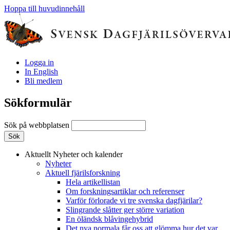
Hoppa till huvudinnehåll
Logga in
In English
Bli medlem
Sökformulär
Sök på webbplatsen
Aktuellt
Nyheter och kalender
Nyheter
Aktuell fjärilsforskning
Hela artikellistan
Om forskningsartiklar och referenser
Varför förlorade vi tre svenska dagfjärilar?
Slingrande slåtter ger större variation
En öländsk blåvingehybrid
Det nya normala får oss att glömma hur det var