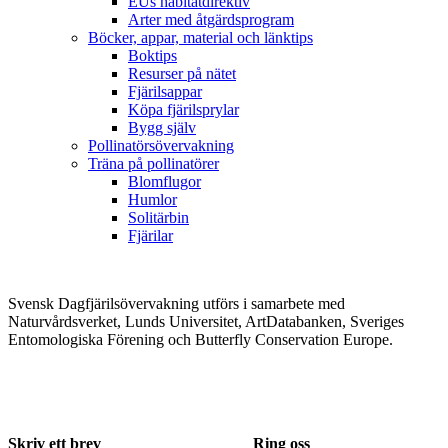
EUs habitatdirektiv
Arter med åtgärdsprogram
Böcker, appar, material och länktips
Boktips
Resurser på nätet
Fjärilsappar
Köpa fjärilsprylar
Bygg själv
Pollinatörsövervakning
Träna på pollinatörer
Blomflugor
Humlor
Solitärbin
Fjärilar
Svensk Dagfjärilsövervakning utförs i samarbete med
Naturvårdsverket, Lunds Universitet, ArtDatabanken, Sveriges
Entomologiska Förening och Butterfly Conservation Europe.
Skriv ett brev
Ring oss