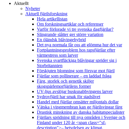
Aktuellt
Nyheter
Aktuell fjärilsforskning
Hela artikellistan
Om forskningsartiklar och referenser
Varför förlorade vi tre svenska dagfjärilar?
Slingrande slåtter ger större variation
En öländsk blåvingehybrid
Det nya normala får oss att glömma hur det var
Fortplantningsproblem hos rapsfjärilar efter
värmestress som larver
Svenska svartfläckiga blåvingar sprider sig i
Storbritannien
Förskjuten blomning som försvar mot fjäril
Fjärilar som pollinerare – en laddad fråga
Färg, storlek och genetik skiljer
skogspärlemorfjärilens former
UV-ljus avslöjar busksnabbvingens larver
Sydrovfjäril har smak för stadslivet
Handel med fjärilar omsätter miljontals dollar
Vätska i vingmembran kan ge fjärilsvingar färg
Drastisk minskning av danska habitatspecialister
Fjärilars spridning till nya områden i Sverige och
Finland under 120 år <span class="sf-
description">– betydelsen av klimat,