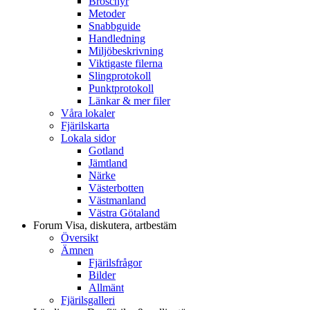
Broschyr
Metoder
Snabbguide
Handledning
Miljöbeskrivning
Viktigaste filerna
Slingprotokoll
Punktprotokoll
Länkar & mer filer
Våra lokaler
Fjärilskarta
Lokala sidor
Gotland
Jämtland
Närke
Västerbotten
Västmanland
Västra Götaland
Forum
Visa, diskutera, artbestäm
Översikt
Ämnen
Fjärilsfrågor
Bilder
Allmänt
Fjärilsgalleri