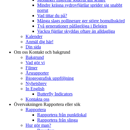
Mindre kräsna sydrovfjärilar sprider sig snabbt
norrut
Vad tittar du på?
Många slags pollinerare ger större bomullsskörd
Två generationer påfågelöga i Belgien
Vackra fjärilar skyddas oftare än alldagliga
Kalender
Anmäl dig här!
Din sida
Om oss
Kontakt och bakgrund
Bakgrund
Vad gör vi
Filmer
Årsrapporter
Biogeografisk uppföljning
Nyhetsbrev
In English
Butterfly Indicators
Kontakta oss
Övervakningen
Rapportera eller sök
Rapportera
Rapportera från punktlokal
Rapportera från slinga
Hur gör man?