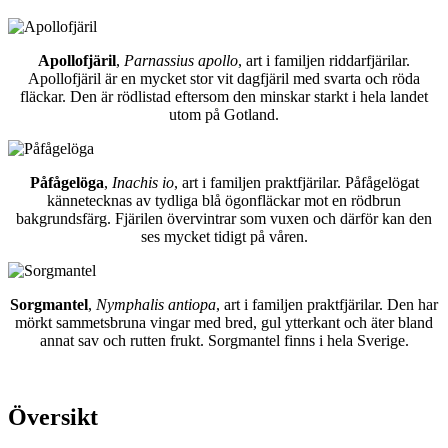
Apollofjäril
,
Parnassius apollo
, art i familjen riddarfjärilar.
Apollofjäril är en mycket stor vit dagfjäril med svarta och röda
fläckar. Den är rödlistad eftersom den minskar starkt i hela landet
utom på Gotland.
Påfågelöga
,
Inachis io
, art i familjen praktfjärilar. Påfågelögat
kännetecknas av tydliga blå ögonfläckar mot en rödbrun
bakgrundsfärg. Fjärilen övervintrar som vuxen och därför kan den
ses mycket tidigt på våren.
Sorgmantel
,
Nymphalis antiopa
, art i familjen praktfjärilar. Den har
mörkt sammetsbruna vingar med bred, gul ytterkant och äter bland
annat sav och rutten frukt. Sorgmantel finns i hela Sverige.
Översikt