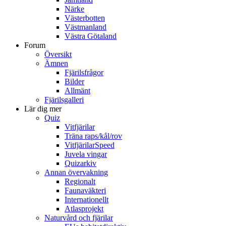
Närke
Västerbotten
Västmanland
Västra Götaland
Forum
Översikt
Ämnen
Fjärilsfrågor
Bilder
Allmänt
Fjärilsgalleri
Lär dig mer
Quiz
Vitfjärilar
Träna raps/kål/rov
VitfjärilarSpeed
Juvela vingar
Quizarkiv
Annan övervakning
Regionalt
Faunaväkteri
Internationellt
Atlasprojekt
Naturvård och fjärilar