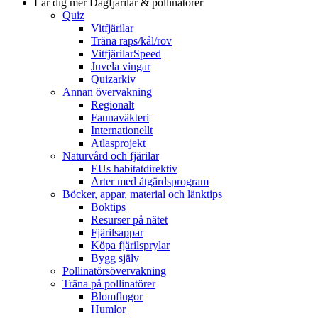
Lär dig mer
Dagfjärilar & pollinatörer
Quiz
Vitfjärilar
Träna raps/kål/rov
VitfjärilarSpeed
Juvela vingar
Quizarkiv
Annan övervakning
Regionalt
Faunaväkteri
Internationellt
Atlasprojekt
Naturvård och fjärilar
EUs habitatdirektiv
Arter med åtgärdsprogram
Böcker, appar, material och länktips
Boktips
Resurser på nätet
Fjärilsappar
Köpa fjärilsprylar
Bygg själv
Pollinatörsövervakning
Träna på pollinatörer
Blomflugor
Humlor