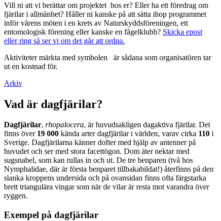
Vill ni att vi berättar om projektet hos er? Eller ha ett föredrag om
fjärilar i allmänhet? Håller ni kanske på att sätta ihop programmet
inför vårens möten i en krets av Naturskyddsföreningen, ett
entomologisk förening eller kanske en fågelklubb?
Skicka epost
eller ring så ser vi om det går att ordna.
Aktiviteter märkta med symbolen
är sådana som organisatören tar
ut en kostnad för.
Arkiv
Vad är dagfjärilar?
Dagfjärilar
,
rhopalocera
, är huvudsakligen dagaktiva fjärilar. Det
finns över
19 000
kända arter dagfjärilar i världen, varav cirka
110
i
Sverige. Dagfjärilarna känner dofter med hjälp av antenner på
huvudet och ser med stora facettögon. Dom äter nektar med
sugsnabel, som kan rullas in och ut. De tre benparen (två hos
Nymphalidae, där är första benparet tillbakabildat!) återfinns på den
slanka kroppens undersida och på ovansidan finns ofta färgstarka
brett triangulära vingar som när de vilar är resta mot varandra över
ryggen.
Exempel på dagfjärilar