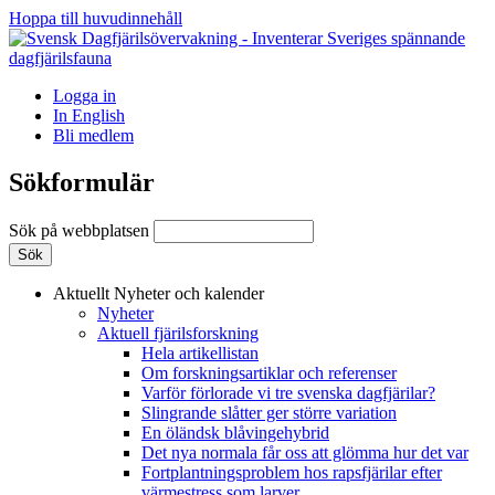
Hoppa till huvudinnehåll
Logga in
In English
Bli medlem
Sökformulär
Sök på webbplatsen
Aktuellt
Nyheter och kalender
Nyheter
Aktuell fjärilsforskning
Hela artikellistan
Om forskningsartiklar och referenser
Varför förlorade vi tre svenska dagfjärilar?
Slingrande slåtter ger större variation
En öländsk blåvingehybrid
Det nya normala får oss att glömma hur det var
Fortplantningsproblem hos rapsfjärilar efter
värmestress som larver