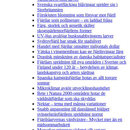
Svenska svartfläckiga blåvingar sprider sig i
Storbritannien
Förskjuten blomning som försvar mot fjäril
Fjärilar som pollinerare – en laddad fråga
Färg, storlek och genetik skiljer
skogspärlemorfjärilens former
UV-ljus avslöjar busksnabbvingens larver
Sydrovfjäril har smak för stadslivet
Handel med fjärilar omsätter miljontals dollar
Vätska i vingmembran kan ge fjärilsvingar färg
Drastisk minskning av danska habitatspecialister
Fjärilars spridning till nya områden i Sverige och
Finland under 120 år
– betydelsen av klimat,
landskapstyp och arters särdrag
Spanska kamgräsfjärilar hotas av allt torrare
somrar
Mikroklimat avgör utvecklingshastighet
Bete i Natura 2000-områden hotar de
väddnätfjärilar som ska skyddas
Nektar – tema med många variationer
Snabb anpassning till dagslängd hjälper
svingelgräsfjärilens spridning norrut
Fjärilslarvernas värdväxter– Mycket mer än en
midsommarbukett
Monarker migrerar söderut allt senare