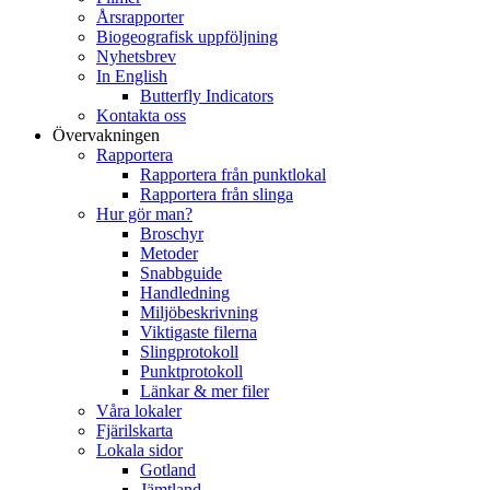
Årsrapporter
Biogeografisk uppföljning
Nyhetsbrev
In English
Butterfly Indicators
Kontakta oss
Övervakningen
Rapportera
Rapportera från punktlokal
Rapportera från slinga
Hur gör man?
Broschyr
Metoder
Snabbguide
Handledning
Miljöbeskrivning
Viktigaste filerna
Slingprotokoll
Punktprotokoll
Länkar & mer filer
Våra lokaler
Fjärilskarta
Lokala sidor
Gotland
Jämtland