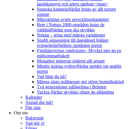
landskapstyp och arters särdrag</span>
Spanska kamgräsfjärilar hotas av allt torrare
somrar
Mikroklimat avgör utvecklingshastighet
Bete i Natura 2000-områden hotar de
väddnätfjärilar som ska skyddas
Nektar – tema med många variationer
Snabb anpassning till dagslängd hjälper
svingelgräsfjärilens spridning norrut
Fjärilslarvernas värdväxter– Mycket mer än en
midsommarbukett
Monarker migrerar söderut allt senare
Mindre kräsna sydrovfjärilar sprider sig snabbt
norrut
Vad tittar du på?
Många slags pollinerare ger större bomullsskörd
Två generationer påfågelöga i Belgien
Vackra fjärilar skyddas oftare än alldagliga
Kalender
Anmäl dig här!
Din sida
Om oss
Bakgrund
Vad gör vi
Filmer