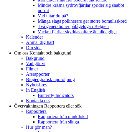
Mindre kräsna sydrovfjärilar sprider sig snabbt
norrut
Vad tittar du på?
Många slags pollinerare ger större bomullsskörd
Två generationer påfågelöga i Belgien
Vackra fjärilar skyddas oftare än alldagliga
Kalender
Anmäl dig här!
Din sida
Om oss
Kontakt och bakgrund
Bakgrund
Vad gör vi
Filmer
Årsrapporter
Biogeografisk uppföljning
Nyhetsbrev
In English
Butterfly Indicators
Kontakta oss
Övervakningen
Rapportera eller sök
Rapportera
Rapportera från punktlokal
Rapportera från slinga
Hur gör man?