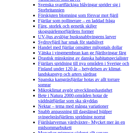
Svenska svartfläckiga blåvingar sprider sig i
Storbritannien
Förskjuten blomning som försvar mot fjäril
Fjärilar som pollinerare – en laddad fråga
Färg, storlek och genetik skiljer
skogspärlemorfjärilens former
UV-ljus avslöjar busksnabbvingens larver
Sydrovfjäril har smak för stadslivet
Handel med fjärilar omsätter miljontals dollar
Vätska i vingmembran kan ge fjärilsvingar färg
Drastisk minskning av danska habitatspecialister
Fjärilars spridning till nya områden i Sverige och
Finland under 120 år
– betydelsen av klimat,
landskapstyp och arters särdrag
Spanska kamgräsfjärilar hotas av allt torrare
somrar
Mikroklimat avgör utvecklingshastighet
Bete i Natura 2000-områden hotar de
väddnätfjärilar som ska skyddas
Nektar – tema med många variationer
Snabb anpassning till dagslängd hjälper
svingelgräsfjärilens spridning norrut
Fjärilslarvernas värdväxter– Mycket mer än en
midsommarbukett
Monarker migrerar söderut allt senare