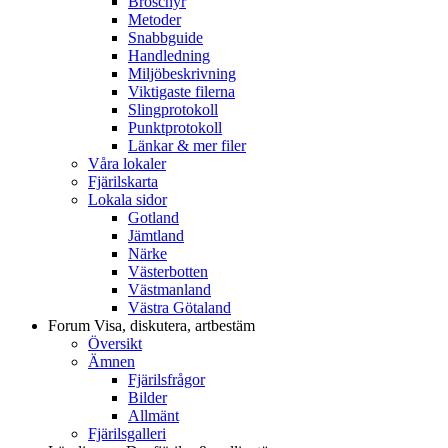
Broschyr
Metoder
Snabbguide
Handledning
Miljöbeskrivning
Viktigaste filerna
Slingprotokoll
Punktprotokoll
Länkar & mer filer
Våra lokaler
Fjärilskarta
Lokala sidor
Gotland
Jämtland
Närke
Västerbotten
Västmanland
Västra Götaland
Forum
Visa, diskutera, artbestäm
Översikt
Ämnen
Fjärilsfrågor
Bilder
Allmänt
Fjärilsgalleri