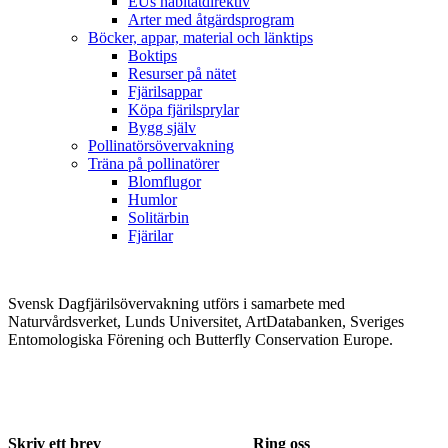
EUs habitatdirektiv
Arter med åtgärdsprogram
Böcker, appar, material och länktips
Boktips
Resurser på nätet
Fjärilsappar
Köpa fjärilsprylar
Bygg själv
Pollinatörsövervakning
Träna på pollinatörer
Blomflugor
Humlor
Solitärbin
Fjärilar
Svensk Dagfjärilsövervakning utförs i samarbete med
Naturvårdsverket, Lunds Universitet, ArtDatabanken, Sveriges
Entomologiska Förening och Butterfly Conservation Europe.
Skriv ett brev
Ring oss