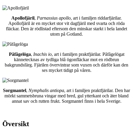
Apollofjäril
,
Parnassius apollo
, art i familjen riddarfjärilar.
Apollofjäril är en mycket stor vit dagfjäril med svarta och röda
fläckar. Den är rödlistad eftersom den minskar starkt i hela landet
utom på Gotland.
Påfågelöga
,
Inachis io
, art i familjen praktfjärilar. Påfågelögat
kännetecknas av tydliga blå ögonfläckar mot en rödbrun
bakgrundsfärg. Fjärilen övervintrar som vuxen och därför kan den
ses mycket tidigt på våren.
Sorgmantel
,
Nymphalis antiopa
, art i familjen praktfjärilar. Den har
mörkt sammetsbruna vingar med bred, gul ytterkant och äter bland
annat sav och rutten frukt. Sorgmantel finns i hela Sverige.
Översikt