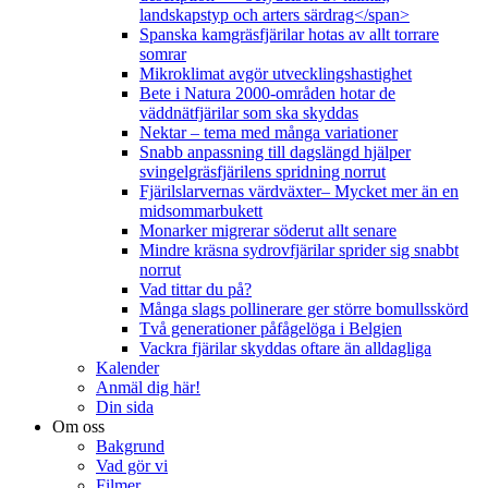
landskapstyp och arters särdrag</span>
Spanska kamgräsfjärilar hotas av allt torrare
somrar
Mikroklimat avgör utvecklingshastighet
Bete i Natura 2000-områden hotar de
väddnätfjärilar som ska skyddas
Nektar – tema med många variationer
Snabb anpassning till dagslängd hjälper
svingelgräsfjärilens spridning norrut
Fjärilslarvernas värdväxter– Mycket mer än en
midsommarbukett
Monarker migrerar söderut allt senare
Mindre kräsna sydrovfjärilar sprider sig snabbt
norrut
Vad tittar du på?
Många slags pollinerare ger större bomullsskörd
Två generationer påfågelöga i Belgien
Vackra fjärilar skyddas oftare än alldagliga
Kalender
Anmäl dig här!
Din sida
Om oss
Bakgrund
Vad gör vi
Filmer