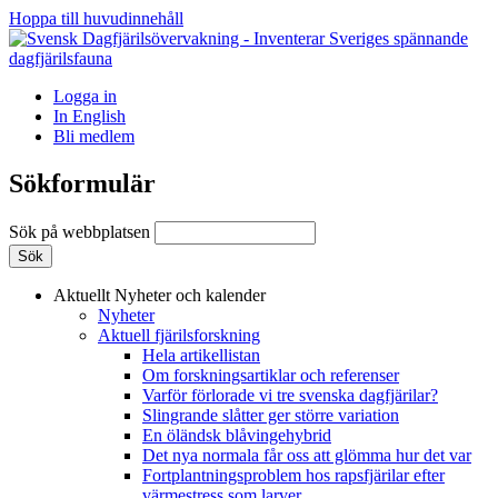
Hoppa till huvudinnehåll
Logga in
In English
Bli medlem
Sökformulär
Sök på webbplatsen
Aktuellt
Nyheter och kalender
Nyheter
Aktuell fjärilsforskning
Hela artikellistan
Om forskningsartiklar och referenser
Varför förlorade vi tre svenska dagfjärilar?
Slingrande slåtter ger större variation
En öländsk blåvingehybrid
Det nya normala får oss att glömma hur det var
Fortplantningsproblem hos rapsfjärilar efter
värmestress som larver