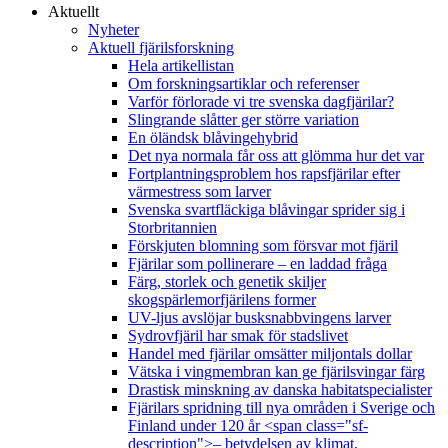
Aktuellt
Nyheter
Aktuell fjärilsforskning
Hela artikellistan
Om forskningsartiklar och referenser
Varför förlorade vi tre svenska dagfjärilar?
Slingrande slåtter ger större variation
En öländsk blåvingehybrid
Det nya normala får oss att glömma hur det var
Fortplantningsproblem hos rapsfjärilar efter
värmestress som larver
Svenska svartfläckiga blåvingar sprider sig i
Storbritannien
Förskjuten blomning som försvar mot fjäril
Fjärilar som pollinerare – en laddad fråga
Färg, storlek och genetik skiljer
skogspärlemorfjärilens former
UV-ljus avslöjar busksnabbvingens larver
Sydrovfjäril har smak för stadslivet
Handel med fjärilar omsätter miljontals dollar
Vätska i vingmembran kan ge fjärilsvingar färg
Drastisk minskning av danska habitatspecialister
Fjärilars spridning till nya områden i Sverige och
Finland under 120 år <span class="sf-
description">– betydelsen av klimat,