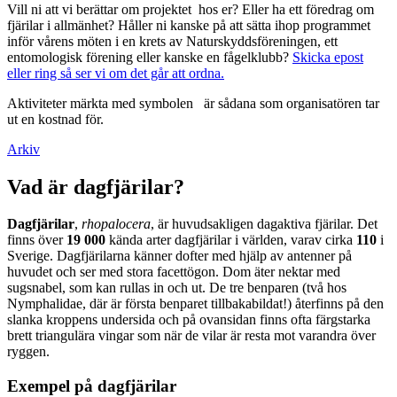
Vill ni att vi berättar om projektet hos er? Eller ha ett föredrag om
fjärilar i allmänhet? Håller ni kanske på att sätta ihop programmet
inför vårens möten i en krets av Naturskyddsföreningen, ett
entomologisk förening eller kanske en fågelklubb?
Skicka epost
eller ring så ser vi om det går att ordna.
Aktiviteter märkta med symbolen
är sådana som organisatören tar
ut en kostnad för.
Arkiv
Vad är dagfjärilar?
Dagfjärilar
,
rhopalocera
, är huvudsakligen dagaktiva fjärilar. Det
finns över
19 000
kända arter dagfjärilar i världen, varav cirka
110
i
Sverige. Dagfjärilarna känner dofter med hjälp av antenner på
huvudet och ser med stora facettögon. Dom äter nektar med
sugsnabel, som kan rullas in och ut. De tre benparen (två hos
Nymphalidae, där är första benparet tillbakabildat!) återfinns på den
slanka kroppens undersida och på ovansidan finns ofta färgstarka
brett triangulära vingar som när de vilar är resta mot varandra över
ryggen.
Exempel på dagfjärilar