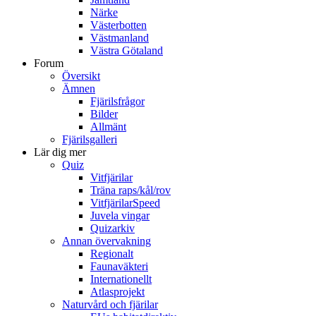
Närke
Västerbotten
Västmanland
Västra Götaland
Forum
Översikt
Ämnen
Fjärilsfrågor
Bilder
Allmänt
Fjärilsgalleri
Lär dig mer
Quiz
Vitfjärilar
Träna raps/kål/rov
VitfjärilarSpeed
Juvela vingar
Quizarkiv
Annan övervakning
Regionalt
Faunaväkteri
Internationellt
Atlasprojekt
Naturvård och fjärilar