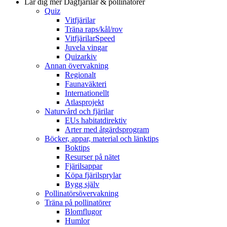
Lär dig mer
Dagfjärilar & pollinatörer
Quiz
Vitfjärilar
Träna raps/kål/rov
VitfjärilarSpeed
Juvela vingar
Quizarkiv
Annan övervakning
Regionalt
Faunaväkteri
Internationellt
Atlasprojekt
Naturvård och fjärilar
EUs habitatdirektiv
Arter med åtgärdsprogram
Böcker, appar, material och länktips
Boktips
Resurser på nätet
Fjärilsappar
Köpa fjärilsprylar
Bygg själv
Pollinatörsövervakning
Träna på pollinatörer
Blomflugor
Humlor