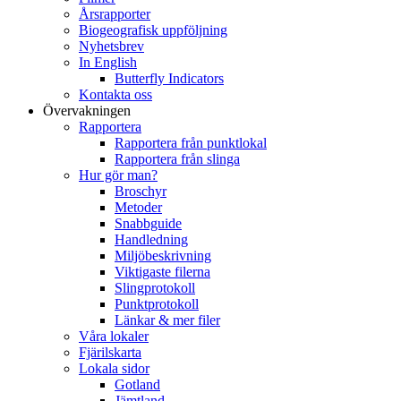
Årsrapporter
Biogeografisk uppföljning
Nyhetsbrev
In English
Butterfly Indicators
Kontakta oss
Övervakningen
Rapportera
Rapportera från punktlokal
Rapportera från slinga
Hur gör man?
Broschyr
Metoder
Snabbguide
Handledning
Miljöbeskrivning
Viktigaste filerna
Slingprotokoll
Punktprotokoll
Länkar & mer filer
Våra lokaler
Fjärilskarta
Lokala sidor
Gotland
Jämtland