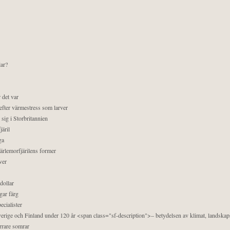
lar?
 det var
efter värmestress som larver
sig i Storbritannien
äril
ga
pärlemorfjärilens former
ver
dollar
gar färg
ecialister
 Sverige och Finland under 120 år <span class="sf-description">– betydelsen av klimat, landska
orrare somrar