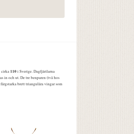
110
v cirka
i Sverige. Dagfjärilarna
s in och ut. De tre benparen (två hos
färgstarka brett triangulära vingar som