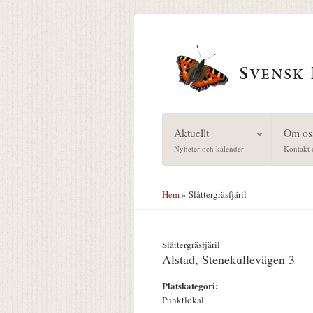
Hoppa till huvudinnehåll
Aktuellt
Om os
Nyheter och kalender
Kontakt 
Hem
» Slåttergräsfjäril
Slåttergräsfjäril
Alstad, Stenekullevägen 3
Platskategori:
Punktlokal