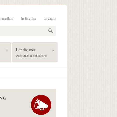
li medlem
In English
Logga in
formulär
Lär dig mer
Dagfjärilar & pollinatörer
ÅNG