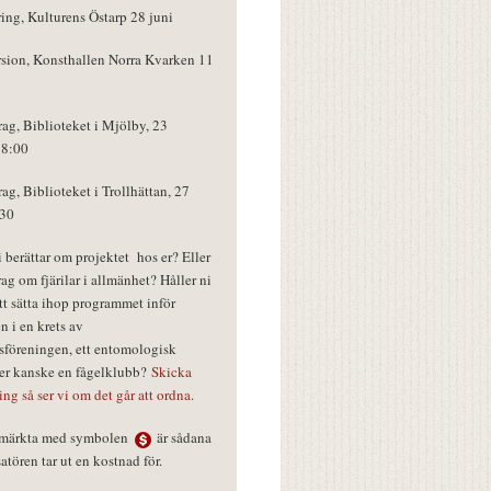
ring, Kulturens Östarp 28 juni
rsion, Konsthallen Norra Kvarken 11
rag, Biblioteket i Mjölby, 23
18:00
rag, Biblioteket i Trollhättan, 27
:30
vi berättar om projektet hos er? Eller
rag om fjärilar i allmänhet? Håller ni
tt sätta ihop programmet inför
n i en krets av
föreningen, ett entomologisk
ler kanske en fågelklubb?
Skicka
ring så ser vi om det går att ordna.
r märkta med symbolen
är sådana
tören tar ut en kostnad för.