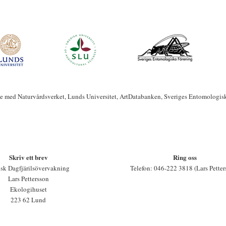
te med Naturvårdsverket, Lunds Universitet, ArtDatabanken, Sveriges Entomologis
Skriv ett brev
Ring oss
sk Dagfjärilsövervakning
Telefon: 046-222 3818 (Lars Petter
Lars Pettersson
Ekologihuset
223 62 Lund