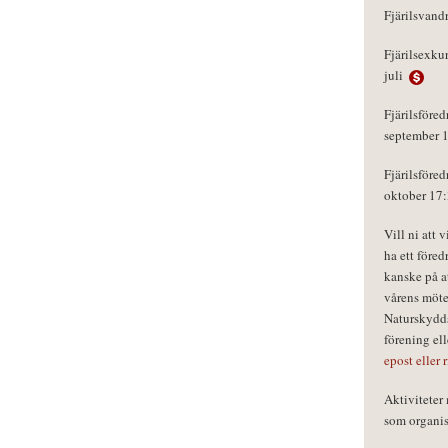
Fjärilsvand
Fjärilsexku
juli
Fjärilsföred
september 
Fjärilsföred
oktober 17
Vill ni att 
ha ett föred
kanske på a
vårens möte
Naturskydds
förening el
epost eller 
Aktivitete
som organisa