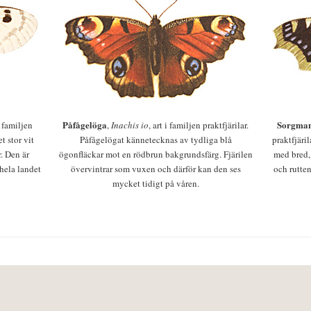
Påfågelöga
Sorgman
 i familjen
,
Inachis io
, art i familjen praktfjärilar.
t stor vit
Påfågelögat kännetecknas av tydliga blå
praktfjäri
r. Den är
ögonfläckar mot en rödbrun bakgrundsfärg. Fjärilen
med bred,
 hela landet
övervintrar som vuxen och därför kan den ses
och rutten
mycket tidigt på våren.