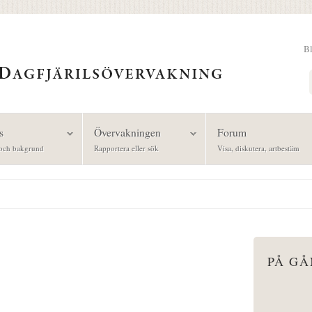
B
Sök
s
Övervakningen
Forum
och bakgrund
Rapportera eller sök
Visa, diskutera, artbestäm
PÅ G