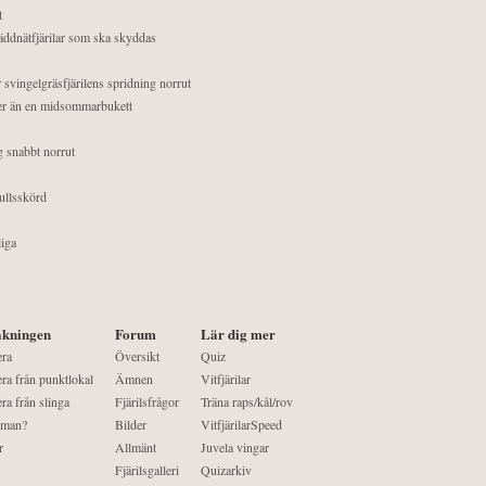
t
äddnätfjärilar som ska skyddas
 svingelgräsfjärilens spridning norrut
mer än en midsommarbukett
g snabbt norrut
ullsskörd
liga
kningen
Forum
Lär dig mer
era
Översikt
Quiz
ra från punktlokal
Ämnen
Vitfjärilar
ra från slinga
Fjärilsfrågor
Träna raps/kål/rov
 man?
Bilder
VitfjärilarSpeed
r
Allmänt
Juvela vingar
Fjärilsgalleri
Quizarkiv