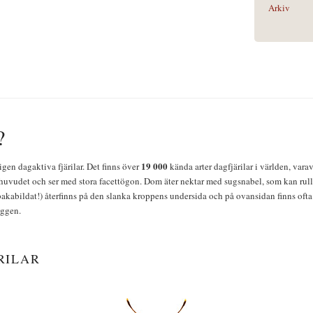
Arkiv
?
19 000
igen dagaktiva fjärilar. Det finns över
kända arter dagfjärilar i världen, vara
huvudet och ser med stora facettögon. Dom äter nektar med sugsnabel, som kan rulla
bakabildat!) återfinns på den slanka kroppens undersida och på ovansidan finns ofta 
yggen.
RILAR