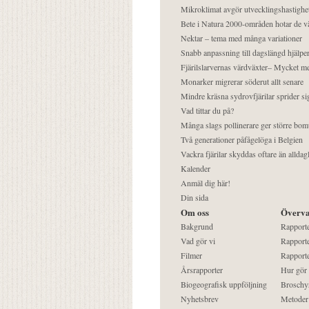
Mikroklimat avgör utvecklingshastighe
Bete i Natura 2000-områden hotar de v
Nektar – tema med många variationer
Snabb anpassning till dagslängd hjälper
Fjärilslarvernas värdväxter– Mycket 
Monarker migrerar söderut allt senare
Mindre kräsna sydrovfjärilar sprider si
Vad tittar du på?
Många slags pollinerare ger större bom
Två generationer påfågelöga i Belgien
Vackra fjärilar skyddas oftare än alldag
Kalender
Anmäl dig här!
Din sida
Om oss
Överva
Bakgrund
Rapport
Vad gör vi
Rapporte
Filmer
Rapporte
Årsrapporter
Hur gör
Biogeografisk uppföljning
Broschy
Nyhetsbrev
Metoder