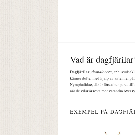
Vad är dagfjärilar
Dagfjärilar
,
rhopalocera
, är huvudsakl
känner dofter med hjälp av antenner på 
Nymphalidae, där är första benparet till
när de vilar är resta mot varandra över r
EXEMPEL PÅ DAGFJÄ