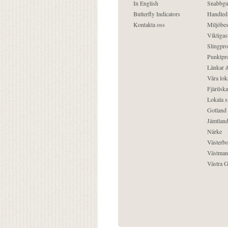
In English
Snabbgu
Butterfly Indicators
Handled
Kontakta oss
Miljöbes
Viktigast
Slingpro
Punktpro
Länkar &
Våra lok
Fjärilska
Lokala s
Gotland
Jämtlan
Närke
Västerbo
Västman
Västra G