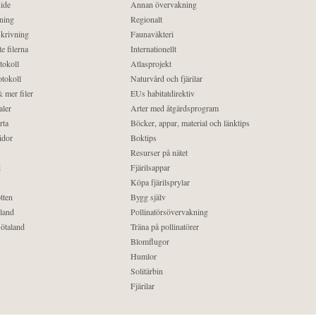
ide
Annan övervakning
ning
Regionalt
krivning
Faunaväkteri
e filerna
Internationellt
tokoll
Atlasprojekt
tokoll
Naturvård och fjärilar
 mer filer
EUs habitatdirektiv
aler
Arter med åtgärdsprogram
rta
Böcker, appar, material och länktips
idor
Boktips
Resurser på nätet
d
Fjärilsappar
Köpa fjärilsprylar
tten
Bygg själv
land
Pollinatörsövervakning
ötaland
Träna på pollinatörer
Blomflugor
Humlor
Solitärbin
Fjärilar