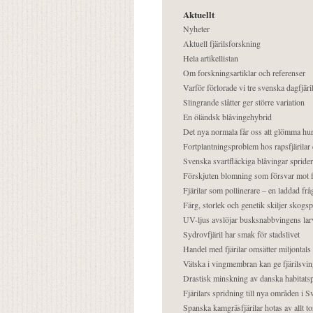
Aktuellt
Nyheter
Aktuell fjärilsforskning
Hela artikellistan
Om forskningsartiklar och referenser
Varför förlorade vi tre svenska dagfjäri
Slingrande slåtter ger större variation
En öländsk blåvingehybrid
Det nya normala får oss att glömma hur
Fortplantningsproblem hos rapsfjärilar 
Svenska svartfläckiga blåvingar sprider 
Förskjuten blomning som försvar mot fj
Fjärilar som pollinerare – en laddad frå
Färg, storlek och genetik skiljer skogs
UV-ljus avslöjar busksnabbvingens lar
Sydrovfjäril har smak för stadslivet
Handel med fjärilar omsätter miljontals 
Vätska i vingmembran kan ge fjärilsvin
Drastisk minskning av danska habitatsp
Fjärilars spridning till nya områden i
Spanska kamgräsfjärilar hotas av allt t