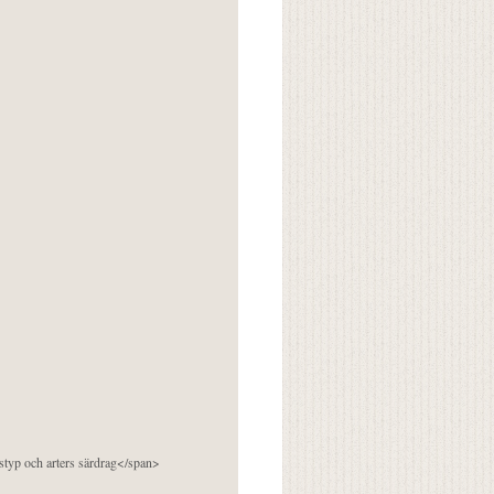
pstyp och arters särdrag</span>