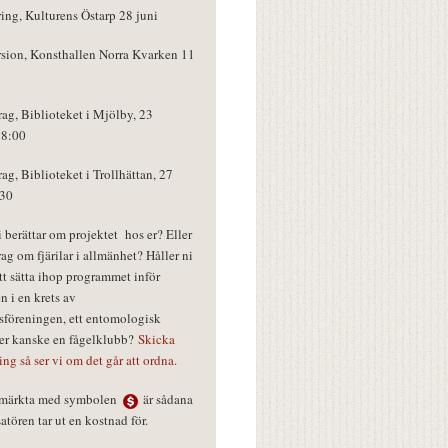
ring, Kulturens Östarp 28 juni
rsion, Konsthallen Norra Kvarken 11
rag, Biblioteket i Mjölby, 23
18:00
rag, Biblioteket i Trollhättan, 27
:30
vi berättar om projektet hos er? Eller
rag om fjärilar i allmänhet? Håller ni
tt sätta ihop programmet inför
n i en krets av
föreningen, ett entomologisk
ler kanske en fågelklubb?
Skicka
ring så ser vi om det går att ordna.
r märkta med symbolen
är sådana
tören tar ut en kostnad för.