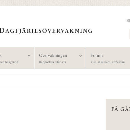
B
Sök
s
Övervakningen
Forum
och bakgrund
Rapportera eller sök
Visa, diskutera, artbestäm
PÅ G