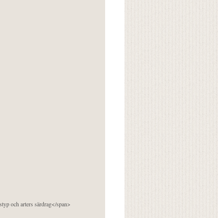
pstyp och arters särdrag</span>