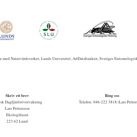
te med Naturvårdsverket, Lunds Universitet, ArtDatabanken, Sveriges Entomologis
Skriv ett brev
Ring oss
sk Dagfjärilsövervakning
Telefon: 046-222 3818 (Lars Petter
Lars Pettersson
Ekologihuset
223 62 Lund