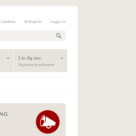
li medlem
In English
Logga in
formulär
Lär dig mer
Dagfjärilar & pollinatörer
ÅNG