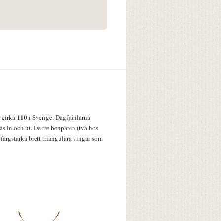
110
v cirka
i Sverige. Dagfjärilarna
s in och ut. De tre benparen (två hos
färgstarka brett triangulära vingar som