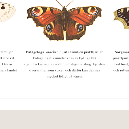
Påfågelöga
Sorgman
 i familjen
,
Inachis io
, art i familjen praktfjärilar.
t stor vit
Påfågelögat kännetecknas av tydliga blå
praktfjäri
r. Den är
ögonfläckar mot en rödbrun bakgrundsfärg. Fjärilen
med bred,
 hela landet
övervintrar som vuxen och därför kan den ses
och rutten
mycket tidigt på våren.