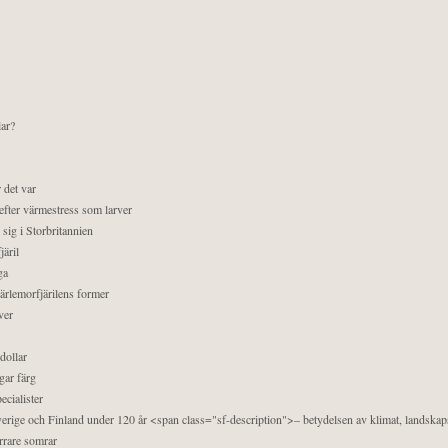
lar?
 det var
efter värmestress som larver
sig i Storbritannien
äril
ga
pärlemorfjärilens former
ver
dollar
gar färg
ecialister
 Sverige och Finland under 120 år <span class="sf-description">– betydelsen av klimat, landska
orrare somrar