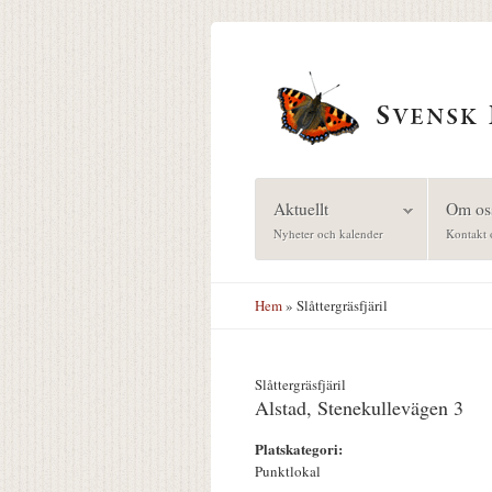
Hoppa till huvudinnehåll
Aktuellt
Om os
Nyheter och kalender
Kontakt 
Hem
» Slåttergräsfjäril
Slåttergräsfjäril
Alstad, Stenekullevägen 3
Platskategori:
Punktlokal