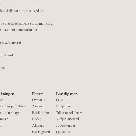
t
äddnätfjärilar som ska skyddas
 svingelgräsfjärilens spridning norrut
mer än en midsommarbukett
g snabbt norrut
ullsskörd
liga
kningen
Forum
Lär dig mer
era
Översikt
Quiz
ra från punktlokal
Ämnen
Vitfjärilar
ra från slinga
Fjärilsfrågor
Träna raps/kål/rov
 man?
Bilder
VitfjärilarSpeed
r
Allmänt
Juvela vingar
Fjärilsgalleri
Quizarkiv