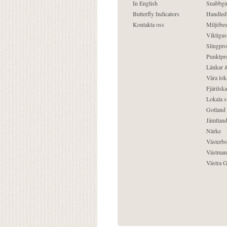
In English
Snabbgu
Butterfly Indicators
Handled
Kontakta oss
Miljöbes
Viktigast
Slingpro
Punktpro
Länkar &
Våra lok
Fjärilska
Lokala s
Gotland
Jämtlan
Närke
Västerbo
Västman
Västra G