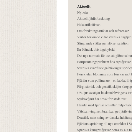
Aktuellt
Nyheter
Aktuell fjärilsforskning
Hela artikellistan
Om forskningsartiklar och referenser
Varför förlorade vi tre svenska dagfjäri
Slingrande slåtter ger större variation
En öländsk blåvingehybrid
Det nya normala får oss att glömma hur
Fortplantningsproblem hos rapsfjärilar 
Svenska svartfläckiga blåvingar sprider 
Förskjuten blomning som försvar mot fj
Fjärilar som pollinerare – en laddad frå
Färg, storlek och genetik skiljer skogs
UV-ljus avslöjar busksnabbvingens lar
Sydrovfjäril har smak för stadslivet
Handel med fjärilar omsätter miljontals 
Vätska i vingmembran kan ge fjärilsvin
Drastisk minskning av danska habitatsp
Fjärilars spridning till nya områden i
Spanska kamgräsfjärilar hotas av allt t