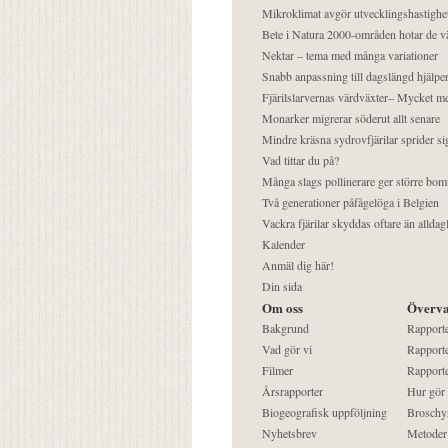
Mikroklimat avgör utvecklingshastighe
Bete i Natura 2000-områden hotar de v
Nektar – tema med många variationer
Snabb anpassning till dagslängd hjälper
Fjärilslarvernas värdväxter– Mycket 
Monarker migrerar söderut allt senare
Mindre kräsna sydrovfjärilar sprider si
Vad tittar du på?
Många slags pollinerare ger större bom
Två generationer påfågelöga i Belgien
Vackra fjärilar skyddas oftare än alldag
Kalender
Anmäl dig här!
Din sida
Om oss
Överva
Bakgrund
Rapport
Vad gör vi
Rapporte
Filmer
Rapporte
Årsrapporter
Hur gör
Biogeografisk uppföljning
Broschy
Nyhetsbrev
Metoder