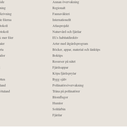
ide
Annan övervakning
ning
Regionalt
krivning
Faunaväkteri
e filerna
Internationellt
tokoll
Atlasprojekt
tokoll
Naturvård och fjärilar
 mer filer
EUs habitatdirektiv
aler
Arter med åtgärdsprogram
rta
Böcker, appar, material och länktips
idor
Boktips
Resurser på nätet
d
Fjärilsappar
Köpa fjärilsprylar
tten
Bygg själv
land
Pollinatörsövervakning
ötaland
Träna på pollinatörer
Blomflugor
Humlor
Solitärbin
Fjärilar