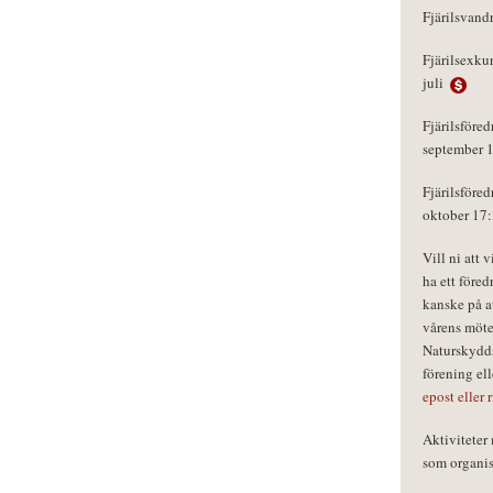
Fjärilsvand
Fjärilsexku
juli
Fjärilsföred
september 
Fjärilsföred
oktober 17
Vill ni att 
ha ett föred
kanske på a
vårens möte
Naturskydds
förening el
epost eller 
Aktivitete
som organisa