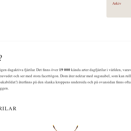
Arkiv
?
19 000
igen dagaktiva fjärilar. Det finns över
kända arter dagfjärilar i världen, vara
huvudet och ser med stora facettögon. Dom äter nektar med sugsnabel, som kan rulla
bakabildat!) återfinns på den slanka kroppens undersida och på ovansidan finns ofta 
yggen.
RILAR