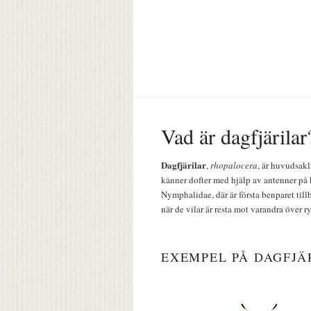
Vad är dagfjärilar
Dagfjärilar
,
rhopalocera
, är huvudsakl
känner dofter med hjälp av antenner på 
Nymphalidae, där är första benparet till
när de vilar är resta mot varandra över r
EXEMPEL PÅ DAGFJÄ