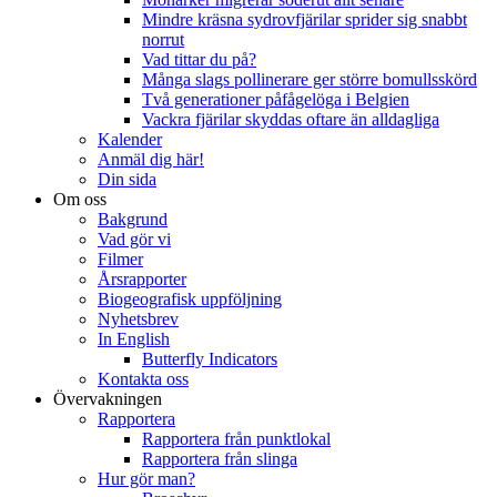
Mindre kräsna sydrovfjärilar sprider sig snabbt
norrut
Vad tittar du på?
Många slags pollinerare ger större bomullsskörd
Två generationer påfågelöga i Belgien
Vackra fjärilar skyddas oftare än alldagliga
Kalender
Anmäl dig här!
Din sida
Om oss
Bakgrund
Vad gör vi
Filmer
Årsrapporter
Biogeografisk uppföljning
Nyhetsbrev
In English
Butterfly Indicators
Kontakta oss
Övervakningen
Rapportera
Rapportera från punktlokal
Rapportera från slinga
Hur gör man?