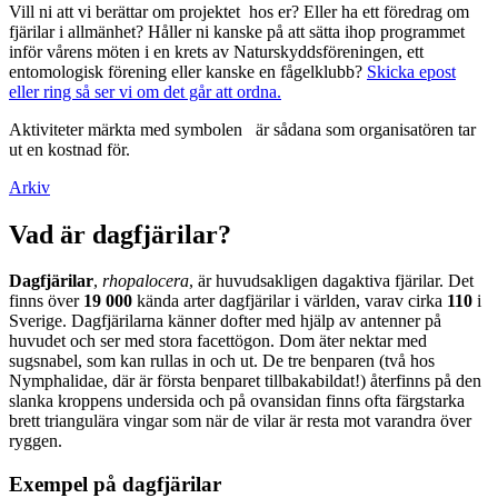
Vill ni att vi berättar om projektet hos er? Eller ha ett föredrag om
fjärilar i allmänhet? Håller ni kanske på att sätta ihop programmet
inför vårens möten i en krets av Naturskyddsföreningen, ett
entomologisk förening eller kanske en fågelklubb?
Skicka epost
eller ring så ser vi om det går att ordna.
Aktiviteter märkta med symbolen
är sådana som organisatören tar
ut en kostnad för.
Arkiv
Vad är dagfjärilar?
Dagfjärilar
,
rhopalocera
, är huvudsakligen dagaktiva fjärilar. Det
finns över
19 000
kända arter dagfjärilar i världen, varav cirka
110
i
Sverige. Dagfjärilarna känner dofter med hjälp av antenner på
huvudet och ser med stora facettögon. Dom äter nektar med
sugsnabel, som kan rullas in och ut. De tre benparen (två hos
Nymphalidae, där är första benparet tillbakabildat!) återfinns på den
slanka kroppens undersida och på ovansidan finns ofta färgstarka
brett triangulära vingar som när de vilar är resta mot varandra över
ryggen.
Exempel på dagfjärilar