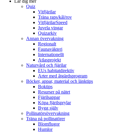
Lär dig mer
Quiz
Vitfjärilar
Träna raps/kål/rov
VitfjärilarSpeed
Juvela vingar
Quizarkiv
Annan övervakning
Regionalt
Faunaväkteri
Internationellt
Atlasprojekt
Naturvård och fjärilar
EUs habitatdirektiv
Arter med åtgärdsprogram
Böcker, appar, material och länktips
Boktips
Resurser på nätet
Fjärilsappar
Köpa fjärilsprylar
Bygg själv
Pollinatörsövervakning
Träna på pollinatörer
Blomflugor
Humlor