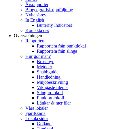
Årsrapporter
Biogeografisk uppföljning
Nyhetsbrev
In English
Butterfly Indicators
Kontakta oss
Övervakningen
Rapportera
Rapportera från punktlokal
Rapportera från slinga
Hur gör man?
Broschyr
Metoder
Snabbguide
Handledning
Miljöbeskrivning
Viktigaste filerna
Slingprotokoll
Punktprotokoll
Länkar & mer filer
Våra lokaler
Fjärilskarta
Lokala sidor
Gotland
Jämtland