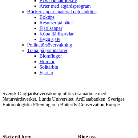
EUs habitatdirektiv
Arter med åtgärdsprogram
Böcker, appar, material och länktips
Boktips
Resurser på nätet
Fjärilsappar
Köpa fjärilsprylar
Bygg själv
Pollinatörsövervakning
Träna på pollinatörer
Blomflugor
Humlor
Solitärbin
Fjärilar
Svensk Dagfjärilsövervakning utförs i samarbete med
Naturvårdsverket, Lunds Universitet, ArtDatabanken, Sveriges
Entomologiska Förening och Butterfly Conservation Europe.
Skriv ett brev
Ring oss