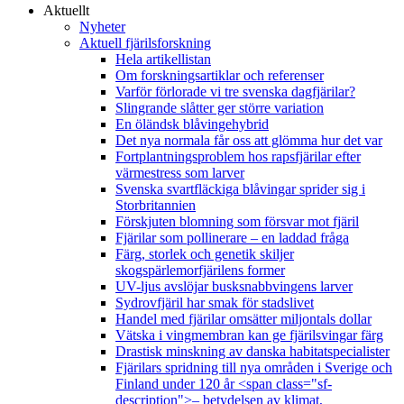
Aktuellt
Nyheter
Aktuell fjärilsforskning
Hela artikellistan
Om forskningsartiklar och referenser
Varför förlorade vi tre svenska dagfjärilar?
Slingrande slåtter ger större variation
En öländsk blåvingehybrid
Det nya normala får oss att glömma hur det var
Fortplantningsproblem hos rapsfjärilar efter
värmestress som larver
Svenska svartfläckiga blåvingar sprider sig i
Storbritannien
Förskjuten blomning som försvar mot fjäril
Fjärilar som pollinerare – en laddad fråga
Färg, storlek och genetik skiljer
skogspärlemorfjärilens former
UV-ljus avslöjar busksnabbvingens larver
Sydrovfjäril har smak för stadslivet
Handel med fjärilar omsätter miljontals dollar
Vätska i vingmembran kan ge fjärilsvingar färg
Drastisk minskning av danska habitatspecialister
Fjärilars spridning till nya områden i Sverige och
Finland under 120 år <span class="sf-
description">– betydelsen av klimat,