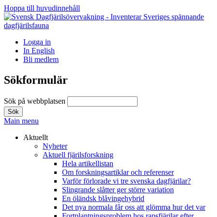
Hoppa till huvudinnehåll
Logga in
In English
Bli medlem
Sökformulär
Sök på webbplatsen
Main menu
Aktuellt
Nyheter
Aktuell fjärilsforskning
Hela artikellistan
Om forskningsartiklar och referenser
Varför förlorade vi tre svenska dagfjärilar?
Slingrande slåtter ger större variation
En öländsk blåvingehybrid
Det nya normala får oss att glömma hur det var
Fortplantningsproblem hos rapsfjärilar efter