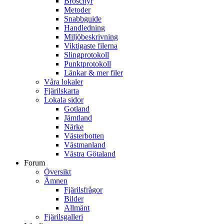
Broschyr
Metoder
Snabbguide
Handledning
Miljöbeskrivning
Viktigaste filerna
Slingprotokoll
Punktprotokoll
Länkar & mer filer
Våra lokaler
Fjärilskarta
Lokala sidor
Gotland
Jämtland
Närke
Västerbotten
Västmanland
Västra Götaland
Forum
Översikt
Ämnen
Fjärilsfrågor
Bilder
Allmänt
Fjärilsgalleri