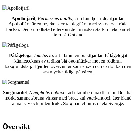
Apollofjäril
,
Parnassius apollo
, art i familjen riddarfjärilar.
Apollofjäril är en mycket stor vit dagfjäril med svarta och röda
fläckar. Den är rödlistad eftersom den minskar starkt i hela landet
utom på Gotland.
Påfågelöga
,
Inachis io
, art i familjen praktfjärilar. Påfågelögat
kännetecknas av tydliga blå ögonfläckar mot en rödbrun
bakgrundsfärg. Fjärilen övervintrar som vuxen och därför kan den
ses mycket tidigt på våren.
Sorgmantel
,
Nymphalis antiopa
, art i familjen praktfjärilar. Den har
mörkt sammetsbruna vingar med bred, gul ytterkant och äter bland
annat sav och rutten frukt. Sorgmantel finns i hela Sverige.
Översikt