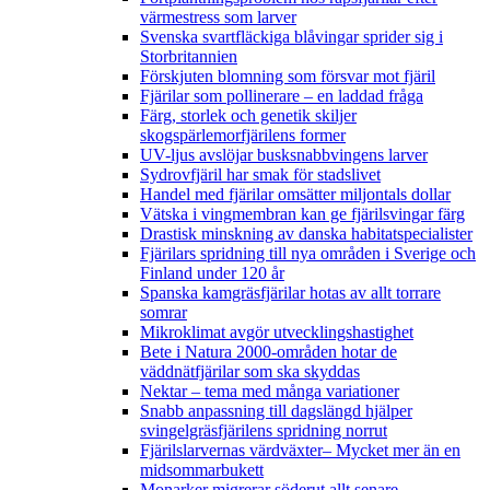
värmestress som larver
Svenska svartfläckiga blåvingar sprider sig i
Storbritannien
Förskjuten blomning som försvar mot fjäril
Fjärilar som pollinerare – en laddad fråga
Färg, storlek och genetik skiljer
skogspärlemorfjärilens former
UV-ljus avslöjar busksnabbvingens larver
Sydrovfjäril har smak för stadslivet
Handel med fjärilar omsätter miljontals dollar
Vätska i vingmembran kan ge fjärilsvingar färg
Drastisk minskning av danska habitatspecialister
Fjärilars spridning till nya områden i Sverige och
Finland under 120 år
Spanska kamgräsfjärilar hotas av allt torrare
somrar
Mikroklimat avgör utvecklingshastighet
Bete i Natura 2000-områden hotar de
väddnätfjärilar som ska skyddas
Nektar – tema med många variationer
Snabb anpassning till dagslängd hjälper
svingelgräsfjärilens spridning norrut
Fjärilslarvernas värdväxter– Mycket mer än en
midsommarbukett
Monarker migrerar söderut allt senare