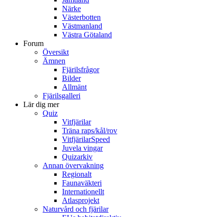
Närke
Västerbotten
Västmanland
Västra Götaland
Forum
Översikt
Ämnen
Fjärilsfrågor
Bilder
Allmänt
Fjärilsgalleri
Lär dig mer
Quiz
Vitfjärilar
Träna raps/kål/rov
VitfjärilarSpeed
Juvela vingar
Quizarkiv
Annan övervakning
Regionalt
Faunaväkteri
Internationellt
Atlasprojekt
Naturvård och fjärilar