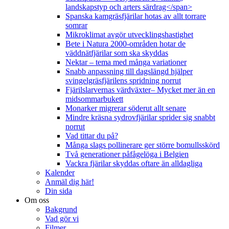
landskapstyp och arters särdrag</span>
Spanska kamgräsfjärilar hotas av allt torrare
somrar
Mikroklimat avgör utvecklingshastighet
Bete i Natura 2000-områden hotar de
väddnätfjärilar som ska skyddas
Nektar – tema med många variationer
Snabb anpassning till dagslängd hjälper
svingelgräsfjärilens spridning norrut
Fjärilslarvernas värdväxter– Mycket mer än en
midsommarbukett
Monarker migrerar söderut allt senare
Mindre kräsna sydrovfjärilar sprider sig snabbt
norrut
Vad tittar du på?
Många slags pollinerare ger större bomullsskörd
Två generationer påfågelöga i Belgien
Vackra fjärilar skyddas oftare än alldagliga
Kalender
Anmäl dig här!
Din sida
Om oss
Bakgrund
Vad gör vi
Filmer