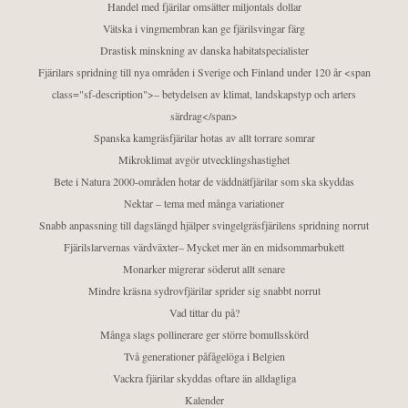
Handel med fjärilar omsätter miljontals dollar
Vätska i vingmembran kan ge fjärilsvingar färg
Drastisk minskning av danska habitatspecialister
Fjärilars spridning till nya områden i Sverige och Finland under 120 år <span
class="sf-description">– betydelsen av klimat, landskapstyp och arters
särdrag</span>
Spanska kamgräsfjärilar hotas av allt torrare somrar
Mikroklimat avgör utvecklingshastighet
Bete i Natura 2000-områden hotar de väddnätfjärilar som ska skyddas
Nektar – tema med många variationer
Snabb anpassning till dagslängd hjälper svingelgräsfjärilens spridning norrut
Fjärilslarvernas värdväxter– Mycket mer än en midsommarbukett
Monarker migrerar söderut allt senare
Mindre kräsna sydrovfjärilar sprider sig snabbt norrut
Vad tittar du på?
Många slags pollinerare ger större bomullsskörd
Två generationer påfågelöga i Belgien
Vackra fjärilar skyddas oftare än alldagliga
Kalender