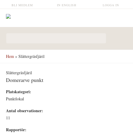
Hoppa till huvudinnehåll
BLI MEDLEM
IN ENGLISH
LOGGA IN
Sökformulär
Hem
» Slåttergräsfjäril
Slåttergräsfjäril
Domerarve punkt
Platskategori:
Punktlokal
Antal observationer:
11
Rapportör: