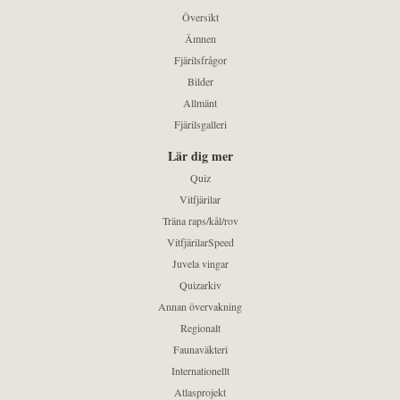
Översikt
Ämnen
Fjärilsfrågor
Bilder
Allmänt
Fjärilsgalleri
Lär dig mer
Quiz
Vitfjärilar
Träna raps/kål/rov
VitfjärilarSpeed
Juvela vingar
Quizarkiv
Annan övervakning
Regionalt
Faunaväkteri
Internationellt
Atlasprojekt