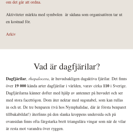
om det går att ordna.
Aktiviteter märkta med symbolen
är sådana som organisatören tar ut
en kostnad för.
Arkiv
Vad är dagfjärilar?
Dagfjärilar
,
rhopalocera
, är huvudsakligen dagaktiva fjärilar. Det finns
19 000
110
över
kända arter dagfjärilar i världen, varav cirka
i Sverige.
Dagfjärilarna känner dofter med hjälp av antenner på huvudet och ser
med stora facettögon. Dom äter nektar med sugsnabel, som kan rullas
in och ut. De tre benparen (två hos Nymphalidae, där är första benparet
tillbakabildat!) återfinns på den slanka kroppens undersida och på
ovansidan finns ofta färgstarka brett triangulära vingar som när de vilar
är resta mot varandra över ryggen.