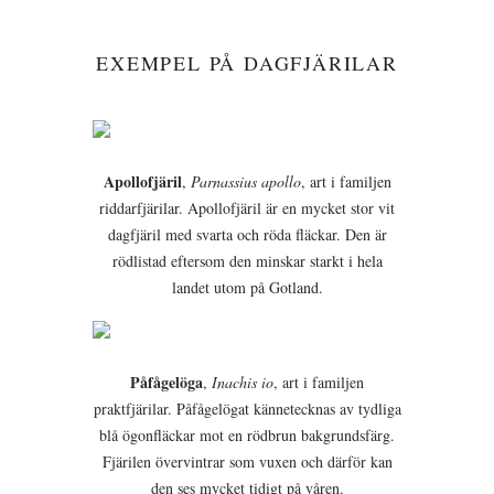
EXEMPEL PÅ DAGFJÄRILAR
Apollofjäril
,
Parnassius apollo
, art i familjen
riddarfjärilar. Apollofjäril är en mycket stor vit
dagfjäril med svarta och röda fläckar. Den är
rödlistad eftersom den minskar starkt i hela
landet utom på Gotland.
Påfågelöga
,
Inachis io
, art i familjen
praktfjärilar. Påfågelögat kännetecknas av tydliga
blå ögonfläckar mot en rödbrun bakgrundsfärg.
Fjärilen övervintrar som vuxen och därför kan
den ses mycket tidigt på våren.