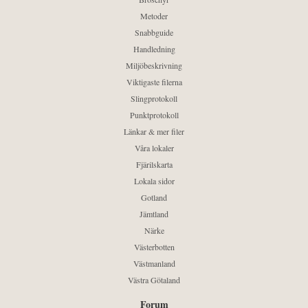
Metoder
Snabbguide
Handledning
Miljöbeskrivning
Viktigaste filerna
Slingprotokoll
Punktprotokoll
Länkar & mer filer
Våra lokaler
Fjärilskarta
Lokala sidor
Gotland
Jämtland
Närke
Västerbotten
Västmanland
Västra Götaland
Forum