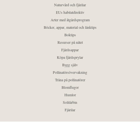
Naturvård och fjärilar
EUs habitatdirektiv
Arter med åtgärdsprogram
Böcker, appar, material och länktips
Boktips
Resurser på nätet
Fjärilsappar
Köpa fjärilsprylar
Bygg själv
Pollinatörsövervakning
Träna på pollinatörer
Blomflugor
Humlor
Solitärbin
Fjärilar