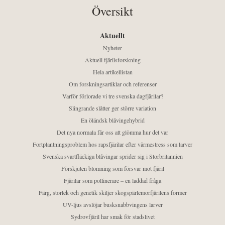
Översikt
Aktuellt
Nyheter
Aktuell fjärilsforskning
Hela artikellistan
Om forskningsartiklar och referenser
Varför förlorade vi tre svenska dagfjärilar?
Slingrande slåtter ger större variation
En öländsk blåvingehybrid
Det nya normala får oss att glömma hur det var
Fortplantningsproblem hos rapsfjärilar efter värmestress som larver
Svenska svartfläckiga blåvingar sprider sig i Storbritannien
Förskjuten blomning som försvar mot fjäril
Fjärilar som pollinerare – en laddad fråga
Färg, storlek och genetik skiljer skogspärlemorfjärilens former
UV-ljus avslöjar busksnabbvingens larver
Sydrovfjäril har smak för stadslivet