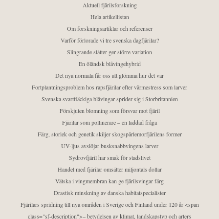
Aktuell fjärilsforskning
Hela artikellistan
Om forskningsartiklar och referenser
Varför förlorade vi tre svenska dagfjärilar?
Slingrande slåtter ger större variation
En öländsk blåvingehybrid
Det nya normala får oss att glömma hur det var
Fortplantningsproblem hos rapsfjärilar efter värmestress som larver
Svenska svartfläckiga blåvingar sprider sig i Storbritannien
Förskjuten blomning som försvar mot fjäril
Fjärilar som pollinerare – en laddad fråga
Färg, storlek och genetik skiljer skogspärlemorfjärilens former
UV-ljus avslöjar busksnabbvingens larver
Sydrovfjäril har smak för stadslivet
Handel med fjärilar omsätter miljontals dollar
Vätska i vingmembran kan ge fjärilsvingar färg
Drastisk minskning av danska habitatspecialister
Fjärilars spridning till nya områden i Sverige och Finland under 120 år <span
class="sf-description">– betydelsen av klimat, landskapstyp och arters