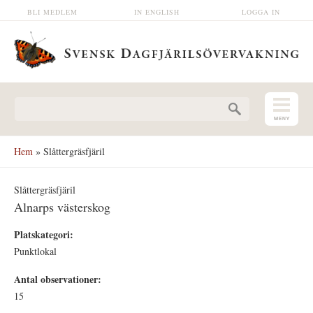
Hoppa till huvudinnehåll
BLI MEDLEM
IN ENGLISH
LOGGA IN
Sökformulär
Hem
» Slåttergräsfjäril
Slåttergräsfjäril
Alnarps västerskog
Platskategori:
Punktlokal
Antal observationer:
15