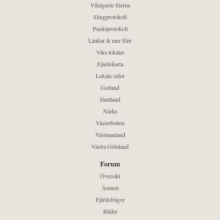
Viktigaste filerna
Slingprotokoll
Punktprotokoll
Länkar & mer filer
Våra lokaler
Fjärilskarta
Lokala sidor
Gotland
Jämtland
Närke
Västerbotten
Västmanland
Västra Götaland
Forum
Översikt
Ämnen
Fjärilsfrågor
Bilder