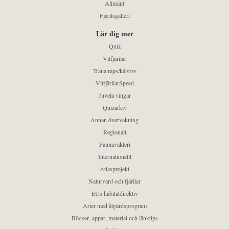
Allmänt
Fjärilsgalleri
Lär dig mer
Quiz
Vitfjärilar
Träna raps/kål/rov
VitfjärilarSpeed
Juvela vingar
Quizarkiv
Annan övervakning
Regionalt
Faunaväkteri
Internationellt
Atlasprojekt
Naturvård och fjärilar
EUs habitatdirektiv
Arter med åtgärdsprogram
Böcker, appar, material och länktips