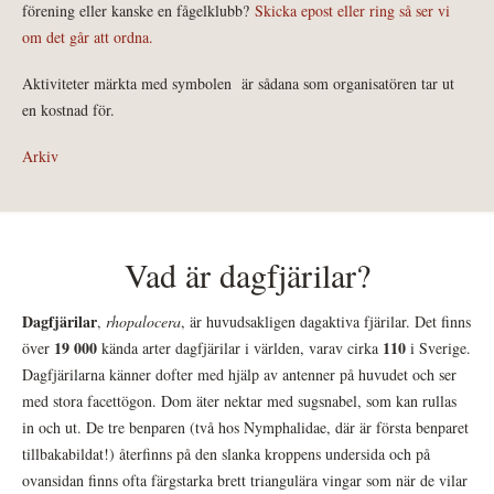
förening eller kanske en fågelklubb?
Skicka epost eller ring så ser vi
om det går att ordna.
Aktiviteter märkta med symbolen
är sådana som organisatören tar ut
en kostnad för.
Arkiv
Vad är dagfjärilar?
Dagfjärilar
,
rhopalocera
, är huvudsakligen dagaktiva fjärilar. Det finns
19 000
110
över
kända arter dagfjärilar i världen, varav cirka
i Sverige.
Dagfjärilarna känner dofter med hjälp av antenner på huvudet och ser
med stora facettögon. Dom äter nektar med sugsnabel, som kan rullas
in och ut. De tre benparen (två hos Nymphalidae, där är första benparet
tillbakabildat!) återfinns på den slanka kroppens undersida och på
ovansidan finns ofta färgstarka brett triangulära vingar som när de vilar