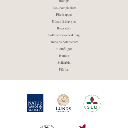
Boktips
Resurser på nätet
Fjärilsappar
Köpa fjärilsprylar
Bygg själv
Pollinatörsövervakning
Träna på pollinatörer
Blomflugor
Humlor
Solitärbin
Fjärilar