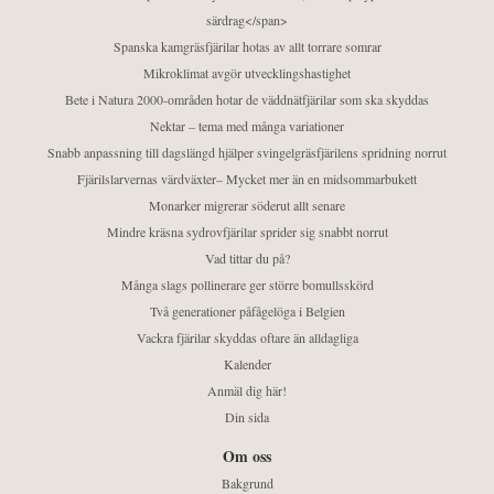
särdrag</span>
Spanska kamgräsfjärilar hotas av allt torrare somrar
Mikroklimat avgör utvecklingshastighet
Bete i Natura 2000-områden hotar de väddnätfjärilar som ska skyddas
Nektar – tema med många variationer
Snabb anpassning till dagslängd hjälper svingelgräsfjärilens spridning norrut
Fjärilslarvernas värdväxter– Mycket mer än en midsommarbukett
Monarker migrerar söderut allt senare
Mindre kräsna sydrovfjärilar sprider sig snabbt norrut
Vad tittar du på?
Många slags pollinerare ger större bomullsskörd
Två generationer påfågelöga i Belgien
Vackra fjärilar skyddas oftare än alldagliga
Kalender
Anmäl dig här!
Din sida
Om oss
Bakgrund