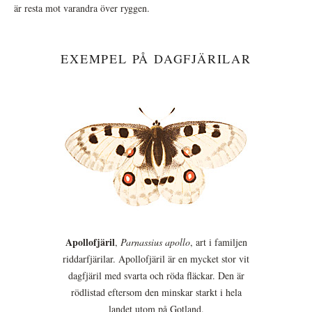
är resta mot varandra över ryggen.
EXEMPEL PÅ DAGFJÄRILAR
Apollofjäril
,
Parnassius apollo
, art i familjen
riddarfjärilar. Apollofjäril är en mycket stor vit
dagfjäril med svarta och röda fläckar. Den är
rödlistad eftersom den minskar starkt i hela
landet utom på Gotland.