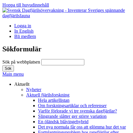
Hoppa till huvudinnehåll
Logga in
In English
Bli medlem
Sökformulär
Sök på webbplatsen
Main menu
Aktuellt
Nyheter
Aktuell fjärilsforskning
Hela artikellistan
Om forskningsartiklar och referenser
Varför förlorade vi tre svenska dagfjärilar?
Slingrande slåtter ger större variation
En öländsk blåvingehybrid
Det nya normala får oss att glömma hur det var
Fortplantningsproblem hos rapsfjärilar efter