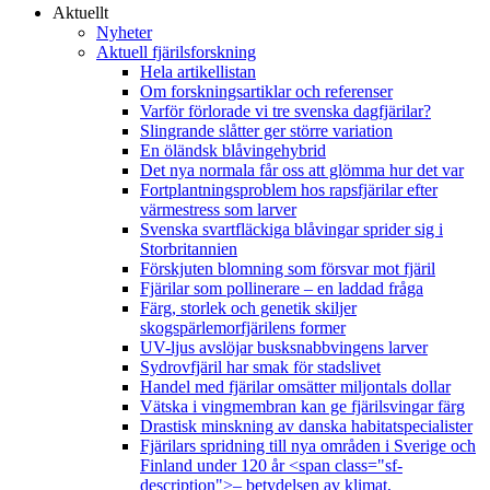
Aktuellt
Nyheter
Aktuell fjärilsforskning
Hela artikellistan
Om forskningsartiklar och referenser
Varför förlorade vi tre svenska dagfjärilar?
Slingrande slåtter ger större variation
En öländsk blåvingehybrid
Det nya normala får oss att glömma hur det var
Fortplantningsproblem hos rapsfjärilar efter
värmestress som larver
Svenska svartfläckiga blåvingar sprider sig i
Storbritannien
Förskjuten blomning som försvar mot fjäril
Fjärilar som pollinerare – en laddad fråga
Färg, storlek och genetik skiljer
skogspärlemorfjärilens former
UV-ljus avslöjar busksnabbvingens larver
Sydrovfjäril har smak för stadslivet
Handel med fjärilar omsätter miljontals dollar
Vätska i vingmembran kan ge fjärilsvingar färg
Drastisk minskning av danska habitatspecialister
Fjärilars spridning till nya områden i Sverige och
Finland under 120 år <span class="sf-
description">– betydelsen av klimat,