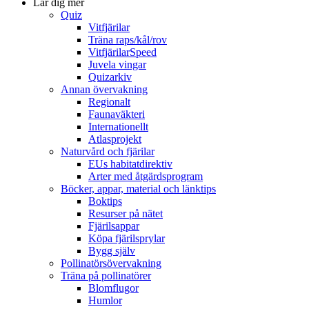
Lär dig mer
Quiz
Vitfjärilar
Träna raps/kål/rov
VitfjärilarSpeed
Juvela vingar
Quizarkiv
Annan övervakning
Regionalt
Faunaväkteri
Internationellt
Atlasprojekt
Naturvård och fjärilar
EUs habitatdirektiv
Arter med åtgärdsprogram
Böcker, appar, material och länktips
Boktips
Resurser på nätet
Fjärilsappar
Köpa fjärilsprylar
Bygg själv
Pollinatörsövervakning
Träna på pollinatörer
Blomflugor
Humlor