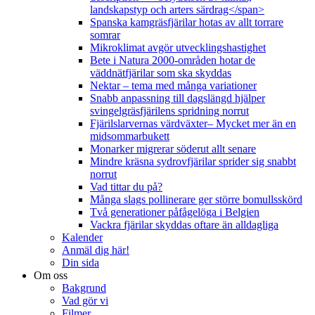
landskapstyp och arters särdrag</span>
Spanska kamgräsfjärilar hotas av allt torrare
somrar
Mikroklimat avgör utvecklingshastighet
Bete i Natura 2000-områden hotar de
väddnätfjärilar som ska skyddas
Nektar – tema med många variationer
Snabb anpassning till dagslängd hjälper
svingelgräsfjärilens spridning norrut
Fjärilslarvernas värdväxter– Mycket mer än en
midsommarbukett
Monarker migrerar söderut allt senare
Mindre kräsna sydrovfjärilar sprider sig snabbt
norrut
Vad tittar du på?
Många slags pollinerare ger större bomullsskörd
Två generationer påfågelöga i Belgien
Vackra fjärilar skyddas oftare än alldagliga
Kalender
Anmäl dig här!
Din sida
Om oss
Bakgrund
Vad gör vi
Filmer