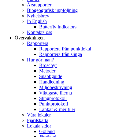
Årsrapporter
Biogeografisk uppföljning
Nyhetsbrev
In English
Butterfly Indicators
Kontakta oss
Övervakningen
Rapportera
Rapportera från punktlokal
Rapportera från slinga
Hur gör man?
Broschyr
Metoder
Snabbguide
Handledning
Miljöbeskrivning
Viktigaste filerna
Slingprotokoll
Punktprotokoll
Länkar & mer filer
Våra lokaler
Fjärilskarta
Lokala sidor
Gotland
Jämtland