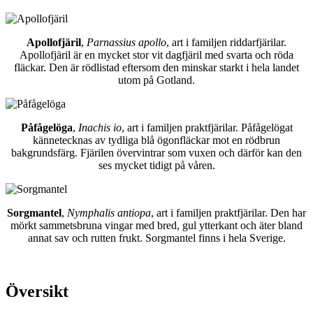
Apollofjäril
,
Parnassius apollo
, art i familjen riddarfjärilar.
Apollofjäril är en mycket stor vit dagfjäril med svarta och röda
fläckar. Den är rödlistad eftersom den minskar starkt i hela landet
utom på Gotland.
Påfågelöga
,
Inachis io
, art i familjen praktfjärilar. Påfågelögat
kännetecknas av tydliga blå ögonfläckar mot en rödbrun
bakgrundsfärg. Fjärilen övervintrar som vuxen och därför kan den
ses mycket tidigt på våren.
Sorgmantel
,
Nymphalis antiopa
, art i familjen praktfjärilar. Den har
mörkt sammetsbruna vingar med bred, gul ytterkant och äter bland
annat sav och rutten frukt. Sorgmantel finns i hela Sverige.
Översikt