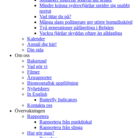
Mindre kräsna sydrovfjärilar sprider sig snabbt
norrut
Vad tittar du på?
Många slags pollinerare ger större bomullsskörd
Två generationer påfågelöga i Belgien
Vackra fjärilar skyddas oftare än alldagliga
Kalender
Anmäl dig här!
Din sida
Om oss
Bakgrund
Vad gör vi
Filmer
Årsrapporter
Biogeografisk uppföljning
Nyhetsbrev
In English
Butterfly Indicators
Kontakta oss
Övervakningen
Rapportera
Rapportera från punktlokal
Rapportera från slinga
Hur gör man?