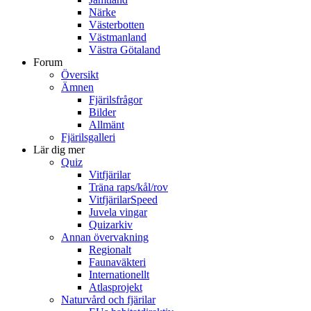
Närke
Västerbotten
Västmanland
Västra Götaland
Forum
Översikt
Ämnen
Fjärilsfrågor
Bilder
Allmänt
Fjärilsgalleri
Lär dig mer
Quiz
Vitfjärilar
Träna raps/kål/rov
VitfjärilarSpeed
Juvela vingar
Quizarkiv
Annan övervakning
Regionalt
Faunaväkteri
Internationellt
Atlasprojekt
Naturvård och fjärilar