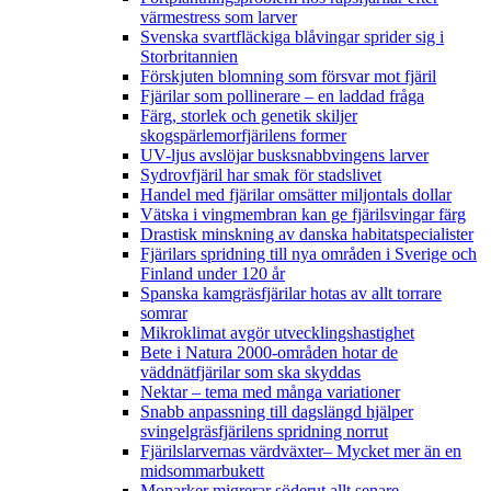
värmestress som larver
Svenska svartfläckiga blåvingar sprider sig i
Storbritannien
Förskjuten blomning som försvar mot fjäril
Fjärilar som pollinerare – en laddad fråga
Färg, storlek och genetik skiljer
skogspärlemorfjärilens former
UV-ljus avslöjar busksnabbvingens larver
Sydrovfjäril har smak för stadslivet
Handel med fjärilar omsätter miljontals dollar
Vätska i vingmembran kan ge fjärilsvingar färg
Drastisk minskning av danska habitatspecialister
Fjärilars spridning till nya områden i Sverige och
Finland under 120 år
Spanska kamgräsfjärilar hotas av allt torrare
somrar
Mikroklimat avgör utvecklingshastighet
Bete i Natura 2000-områden hotar de
väddnätfjärilar som ska skyddas
Nektar – tema med många variationer
Snabb anpassning till dagslängd hjälper
svingelgräsfjärilens spridning norrut
Fjärilslarvernas värdväxter– Mycket mer än en
midsommarbukett
Monarker migrerar söderut allt senare