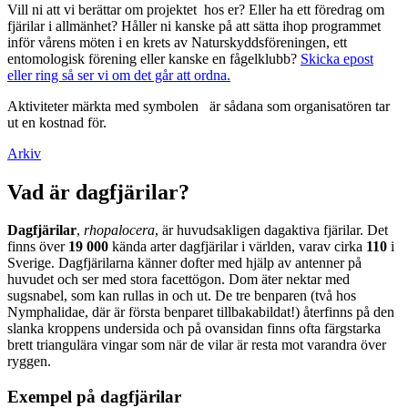
Vill ni att vi berättar om projektet hos er? Eller ha ett föredrag om
fjärilar i allmänhet? Håller ni kanske på att sätta ihop programmet
inför vårens möten i en krets av Naturskyddsföreningen, ett
entomologisk förening eller kanske en fågelklubb?
Skicka epost
eller ring så ser vi om det går att ordna.
Aktiviteter märkta med symbolen
är sådana som organisatören tar
ut en kostnad för.
Arkiv
Vad är dagfjärilar?
Dagfjärilar
,
rhopalocera
, är huvudsakligen dagaktiva fjärilar. Det
finns över
19 000
kända arter dagfjärilar i världen, varav cirka
110
i
Sverige. Dagfjärilarna känner dofter med hjälp av antenner på
huvudet och ser med stora facettögon. Dom äter nektar med
sugsnabel, som kan rullas in och ut. De tre benparen (två hos
Nymphalidae, där är första benparet tillbakabildat!) återfinns på den
slanka kroppens undersida och på ovansidan finns ofta färgstarka
brett triangulära vingar som när de vilar är resta mot varandra över
ryggen.
Exempel på dagfjärilar