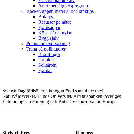
EUs habitatdirektiv
Arter med åtgärdsprogram
Böcker, appar, material och länktips
Boktips
Resurser på nätet
Fjärilsappar
Köpa fjärilsprylar
Bygg själv
Pollinatörsövervakning
Träna på pollinatörer
Blomflugor
Humlor
Solitärbin
Fjärilar
Svensk Dagfjärilsövervakning utförs i samarbete med
Naturvårdsverket, Lunds Universitet, ArtDatabanken, Sveriges
Entomologiska Förening och Butterfly Conservation Europe.
Skriv ett brev
Ring oss