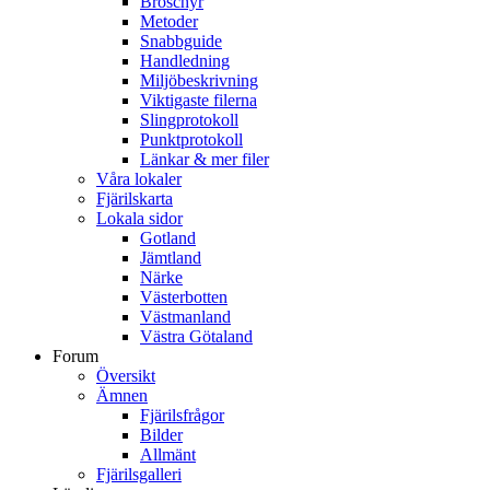
Broschyr
Metoder
Snabbguide
Handledning
Miljöbeskrivning
Viktigaste filerna
Slingprotokoll
Punktprotokoll
Länkar & mer filer
Våra lokaler
Fjärilskarta
Lokala sidor
Gotland
Jämtland
Närke
Västerbotten
Västmanland
Västra Götaland
Forum
Översikt
Ämnen
Fjärilsfrågor
Bilder
Allmänt
Fjärilsgalleri