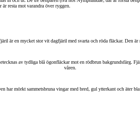
as in och ut. De tre benparen (två hos Nymphalidae, där är första benpa
ar är resta mot varandra över ryggen.
lofjäril är en mycket stor vit dagfjäril med svarta och röda fläckar. Den 
kännetecknas av tydliga blå ögonfläckar mot en rödbrun bakgrundsfärg. Fj
våren.
r. Den har mörkt sammetsbruna vingar med bred, gul ytterkant och äter bla