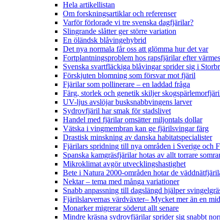
Hela artikellistan
Om forskningsartiklar och referenser
Varför förlorade vi tre svenska dagfjärilar?
Slingrande slåtter ger större variation
En öländsk blåvingehybrid
Det nya normala får oss att glömma hur det var
Fortplantningsproblem hos rapsfjärilar efter värmes
Svenska svartfläckiga blåvingar sprider sig i Storb
Förskjuten blomning som försvar mot fjäril
Fjärilar som pollinerare – en laddad fråga
Färg, storlek och genetik skiljer skogspärlemorfjär
UV-ljus avslöjar busksnabbvingens larver
Sydrovfjäril har smak för stadslivet
Handel med fjärilar omsätter miljontals dollar
Vätska i vingmembran kan ge fjärilsvingar färg
Drastisk minskning av danska habitatspecialister
Fjärilars spridning till nya områden i Sverige och
Spanska kamgräsfjärilar hotas av allt torrare somra
Mikroklimat avgör utvecklingshastighet
Bete i Natura 2000-områden hotar de väddnätfjäri
Nektar – tema med många variationer
Snabb anpassning till dagslängd hjälper svingelgräs
Fjärilslarvernas värdväxter– Mycket mer än en m
Monarker migrerar söderut allt senare
Mindre kräsna sydrovfjärilar sprider sig snabbt nor