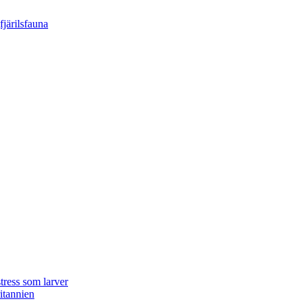
tress som larver
ritannien