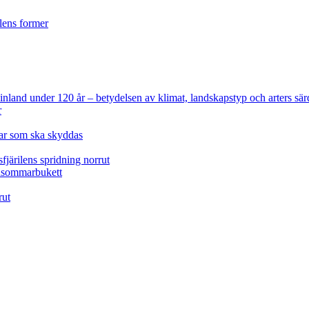
ilens former
 Finland under 120 år
– betydelsen av klimat, landskapstyp och arters sär
r
lar som ska skyddas
fjärilens spridning norrut
idsommarbukett
rut