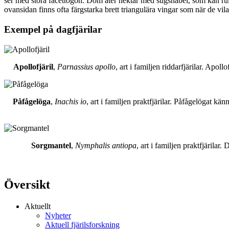
ser med stora facettögon. Dom äter nektar med sugsnabel, som kan rull
ovansidan finns ofta färgstarka brett triangulära vingar som när de vil
Exempel på dagfjärilar
Apollofjäril
,
Parnassius apollo
, art i familjen riddarfjärilar. Apol
Påfågelöga
,
Inachis io
, art i familjen praktfjärilar. Påfågelögat 
Sorgmantel
,
Nymphalis antiopa
, art i familjen praktfjärila
Översikt
Aktuellt
Nyheter
Aktuell fjärilsforskning