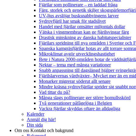
Fjärilar som pollinerare – en laddad fråga
Färg, storlek och genetik skiljer skogspärlemorfjär
UV-ljus avslöjar busksnabbvingens larver
Sydrovfjäril har smak för stadslivet
Handel med fjärilar omsätter miljontals dollar
Vätska i vingmembran kan ge fjärilsvingar färg
Drastisk minskning av danska habitatspecialister
Fjärilars spridning till nya områden i Sverige och
Spanska kamgräsfjärilar hotas av allt torrare somra
Mikroklimat avgör utvecklingshastighet
Bete i Natura 2000-områden hotar de väddnätfjäri
Nektar – tema med många variationer
Snabb anpassning till dagslängd hjälper svingelgräs
Fjärilslarvernas värdväxter– Mycket mer än en m
Monarker migrerar söderut allt senare
Mindre kräsna sydrovfjärilar sprider sig snabbt nor
Vad tittar du på?
Många slags pollinerare ger större bomullsskörd
Två generationer påfågelöga i Belgien
Vackra fjärilar skyddas oftare än alldagliga
Kalender
Anmäl dig här!
Din sida
Om oss
Kontakt och bakgrund
Bakgrund