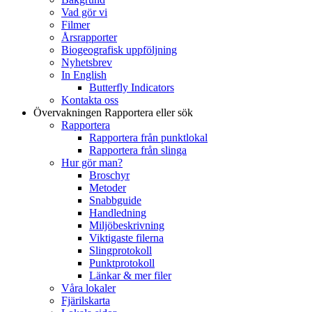
Vad gör vi
Filmer
Årsrapporter
Biogeografisk uppföljning
Nyhetsbrev
In English
Butterfly Indicators
Kontakta oss
Övervakningen
Rapportera eller sök
Rapportera
Rapportera från punktlokal
Rapportera från slinga
Hur gör man?
Broschyr
Metoder
Snabbguide
Handledning
Miljöbeskrivning
Viktigaste filerna
Slingprotokoll
Punktprotokoll
Länkar & mer filer
Våra lokaler
Fjärilskarta