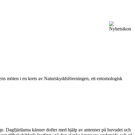
vårens möten i en krets av Naturskyddsföreningen, ett entomologisk
ge. Dagfjärilarna känner dofter med hjälp av antenner på huvudet och