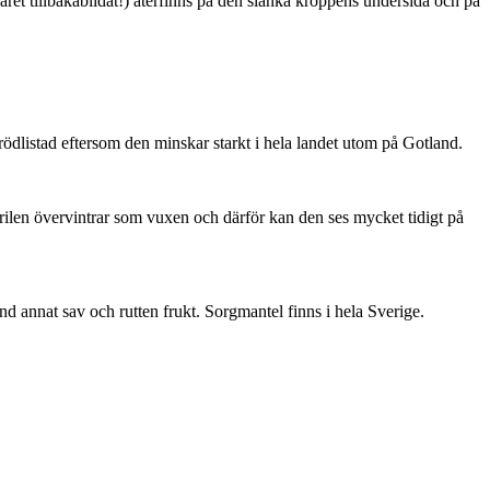
ret tillbakabildat!) återfinns på den slanka kroppens undersida och på
är rödlistad eftersom den minskar starkt i hela landet utom på Gotland.
ärilen övervintrar som vuxen och därför kan den ses mycket tidigt på
nd annat sav och rutten frukt. Sorgmantel finns i hela Sverige.