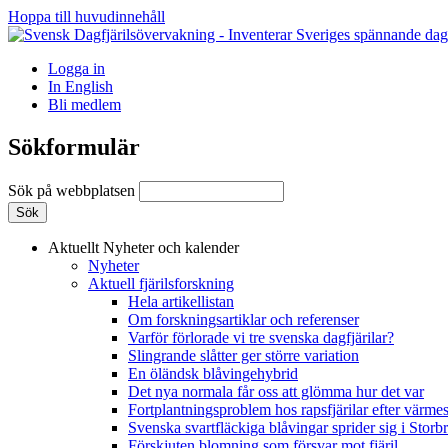
Hoppa till huvudinnehåll
Logga in
In English
Bli medlem
Sökformulär
Sök på webbplatsen
Aktuellt
Nyheter och kalender
Nyheter
Aktuell fjärilsforskning
Hela artikellistan
Om forskningsartiklar och referenser
Varför förlorade vi tre svenska dagfjärilar?
Slingrande slåtter ger större variation
En öländsk blåvingehybrid
Det nya normala får oss att glömma hur det var
Fortplantningsproblem hos rapsfjärilar efter värmes
Svenska svartfläckiga blåvingar sprider sig i Storb
Förskjuten blomning som försvar mot fjäril