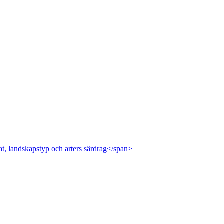
at, landskapstyp och arters särdrag</span>