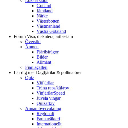
Lokala sidor
Gotland
Jämtland
Närke
Västerbotten
Västmanland
Västra Götaland
Forum
Visa, diskutera, artbestäm
Översikt
Ämnen
Fjärilsfrågor
Bilder
Allmänt
Fjärilsgalleri
Lär dig mer
Dagfjärilar & pollinatörer
Quiz
Vitfjärilar
Träna raps/kål/rov
VitfjärilarSpeed
Juvela vingar
Quizarkiv
Annan övervakning
Regionalt
Faunaväkteri
Internationellt