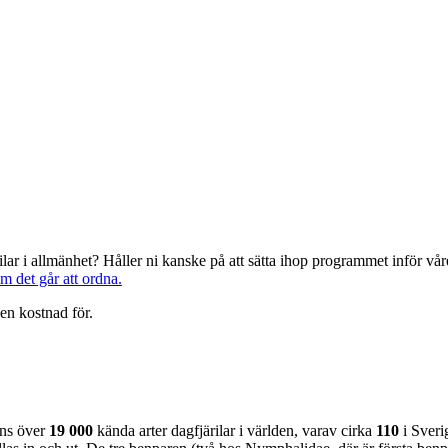
järilar i allmänhet? Håller ni kanske på att sätta ihop programmet inför 
om det går att ordna.
en kostnad för.
nns över
19 000
kända arter dagfjärilar i världen, varav cirka
110
i Sveri