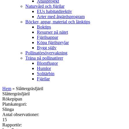
Atlasprojekt
Naturvård och fjärilar
EUs habitatdirektiv
Arter med åtgärdsprogram
Böcker, appar, material och länktips
Boktips
Resurser på nätet
Fjärilsappar
Köpa fjärilsprylar
Bygg själv
Pollinatörsövervakning
Träna på pollinatörer
Blomflugor
Humlor
Solitärbin
Fjärilar
Hem
» Slåttergräsfjäril
Slåttergräsfjäril
Rökepipan
Platskategori:
Slinga
Antal observationer:
15
Rapportör: