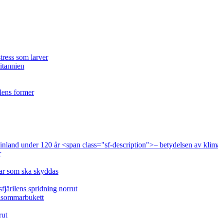
tress som larver
ritannien
ilens former
 Finland under 120 år <span class="sf-description">– betydelsen av klim
r
lar som ska skyddas
fjärilens spridning norrut
idsommarbukett
rut