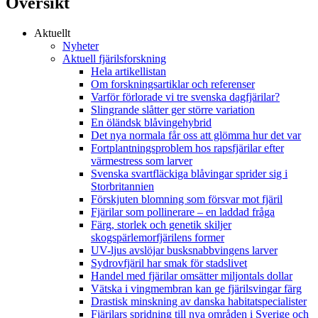
Översikt
Aktuellt
Nyheter
Aktuell fjärilsforskning
Hela artikellistan
Om forskningsartiklar och referenser
Varför förlorade vi tre svenska dagfjärilar?
Slingrande slåtter ger större variation
En öländsk blåvingehybrid
Det nya normala får oss att glömma hur det var
Fortplantningsproblem hos rapsfjärilar efter
värmestress som larver
Svenska svartfläckiga blåvingar sprider sig i
Storbritannien
Förskjuten blomning som försvar mot fjäril
Fjärilar som pollinerare – en laddad fråga
Färg, storlek och genetik skiljer
skogspärlemorfjärilens former
UV-ljus avslöjar busksnabbvingens larver
Sydrovfjäril har smak för stadslivet
Handel med fjärilar omsätter miljontals dollar
Vätska i vingmembran kan ge fjärilsvingar färg
Drastisk minskning av danska habitatspecialister
Fjärilars spridning till nya områden i Sverige och