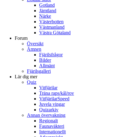
Gotland
Jämtland
Närke
Västerbotten
Västmanland
Västra Götaland
Forum
Översikt
Ämnen
Fjärilsfrågor
Bilder
Allmänt
Fjärilsgalleri
Lär dig mer
Quiz
Vitfjärilar
Träna raps/kål/rov
VitfjärilarSpeed
Juvela vingar
Quizarkiv
Annan övervakning
Regionalt
Faunaväkteri
Internationellt