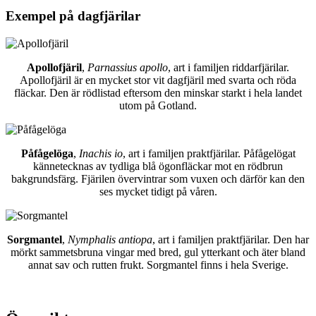
Exempel på dagfjärilar
Apollofjäril
,
Parnassius apollo
, art i familjen riddarfjärilar.
Apollofjäril är en mycket stor vit dagfjäril med svarta och röda
fläckar. Den är rödlistad eftersom den minskar starkt i hela landet
utom på Gotland.
Påfågelöga
,
Inachis io
, art i familjen praktfjärilar. Påfågelögat
kännetecknas av tydliga blå ögonfläckar mot en rödbrun
bakgrundsfärg. Fjärilen övervintrar som vuxen och därför kan den
ses mycket tidigt på våren.
Sorgmantel
,
Nymphalis antiopa
, art i familjen praktfjärilar. Den har
mörkt sammetsbruna vingar med bred, gul ytterkant och äter bland
annat sav och rutten frukt. Sorgmantel finns i hela Sverige.