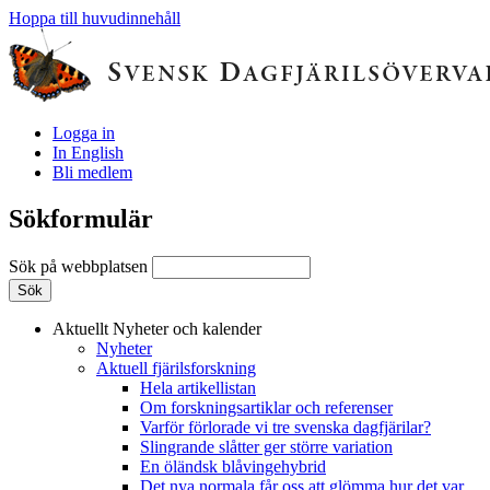
Hoppa till huvudinnehåll
Logga in
In English
Bli medlem
Sökformulär
Sök på webbplatsen
Aktuellt
Nyheter och kalender
Nyheter
Aktuell fjärilsforskning
Hela artikellistan
Om forskningsartiklar och referenser
Varför förlorade vi tre svenska dagfjärilar?
Slingrande slåtter ger större variation
En öländsk blåvingehybrid
Det nya normala får oss att glömma hur det var