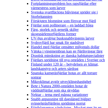
Fortplantningsproblem hos rapsfjärilar efter
värmestress som larver
Svenska svartfläckiga blåvingar sprider sig i
Storbritannien
Förskjuten blomning som försvar mot fjäril
Fjärilar som pollinerare – en laddad fråga
Färg, storlek och genetik skiljer
skogspärlemorfjärilens former
UV-ljus avslöjar busksnabbvingens larver
Sydrovfjäril har smak för stadslivet
Handel med fjärilar omsätter miljontals dollar
Vätska i vingmembran kan ge fjärilsvingar färg
Drastisk minskning av danska habitatspecialister
Fjärilars spridning till nya områden i Sverige och
Finland under 120 år
– betydelsen av klimat,
landskapstyp och arters särdrag
Spanska kamgräsfjärilar hotas av allt torrare
somrar
Mikroklimat avgör utvecklingshastighet
Bete i Natura 2000-områden hotar de
väddnätfjärilar som ska skyddas
Nektar – tema med många variationer
Snabb anpassning till dagslängd hjälper
svingelgräsfjärilens spridning norrut
Fjärilslarvernas värdväxter– Mycket mer än en