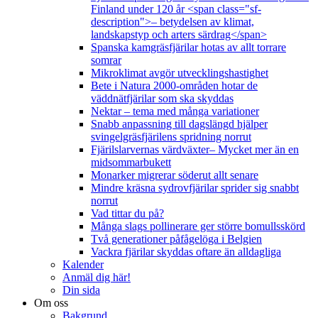
Finland under 120 år <span class="sf-
description">– betydelsen av klimat,
landskapstyp och arters särdrag</span>
Spanska kamgräsfjärilar hotas av allt torrare
somrar
Mikroklimat avgör utvecklingshastighet
Bete i Natura 2000-områden hotar de
väddnätfjärilar som ska skyddas
Nektar – tema med många variationer
Snabb anpassning till dagslängd hjälper
svingelgräsfjärilens spridning norrut
Fjärilslarvernas värdväxter– Mycket mer än en
midsommarbukett
Monarker migrerar söderut allt senare
Mindre kräsna sydrovfjärilar sprider sig snabbt
norrut
Vad tittar du på?
Många slags pollinerare ger större bomullsskörd
Två generationer påfågelöga i Belgien
Vackra fjärilar skyddas oftare än alldagliga
Kalender
Anmäl dig här!
Din sida
Om oss
Bakgrund