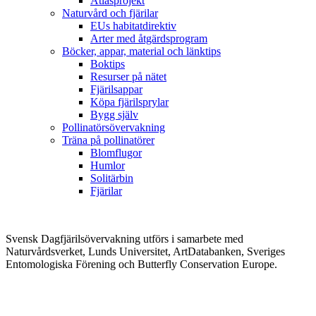
Atlasprojekt
Naturvård och fjärilar
EUs habitatdirektiv
Arter med åtgärdsprogram
Böcker, appar, material och länktips
Boktips
Resurser på nätet
Fjärilsappar
Köpa fjärilsprylar
Bygg själv
Pollinatörsövervakning
Träna på pollinatörer
Blomflugor
Humlor
Solitärbin
Fjärilar
Svensk Dagfjärilsövervakning utförs i samarbete med
Naturvårdsverket, Lunds Universitet, ArtDatabanken, Sveriges
Entomologiska Förening och Butterfly Conservation Europe.