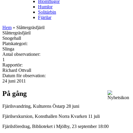
Blomflugor
Humlor
Solitärbin
Fjärilar
Hem
» Slåttergräsfjäril
Slåttergräsfjäril
Snogehall
Platskategori:
Slinga
Antal observationer:
1
Rapportör:
Richard Ottvall
Datum för observation:
24 juni 2011
På gång
Fjärilsvandring, Kulturens Östarp 28 juni
Fjärilsexkursion, Konsthallen Norra Kvarken 11 juli
Fjärilsföredrag, Biblioteket i Mjölby, 23 september 18:00