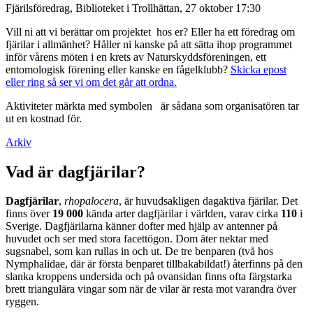
Fjärilsföredrag, Biblioteket i Trollhättan, 27 oktober 17:30
Vill ni att vi berättar om projektet hos er? Eller ha ett föredrag om
fjärilar i allmänhet? Håller ni kanske på att sätta ihop programmet
inför vårens möten i en krets av Naturskyddsföreningen, ett
entomologisk förening eller kanske en fågelklubb?
Skicka epost
eller ring så ser vi om det går att ordna.
Aktiviteter märkta med symbolen
är sådana som organisatören tar
ut en kostnad för.
Arkiv
Vad är dagfjärilar?
Dagfjärilar
,
rhopalocera
, är huvudsakligen dagaktiva fjärilar. Det
finns över
19 000
kända arter dagfjärilar i världen, varav cirka
110
i
Sverige. Dagfjärilarna känner dofter med hjälp av antenner på
huvudet och ser med stora facettögon. Dom äter nektar med
sugsnabel, som kan rullas in och ut. De tre benparen (två hos
Nymphalidae, där är första benparet tillbakabildat!) återfinns på den
slanka kroppens undersida och på ovansidan finns ofta färgstarka
brett triangulära vingar som när de vilar är resta mot varandra över
ryggen.