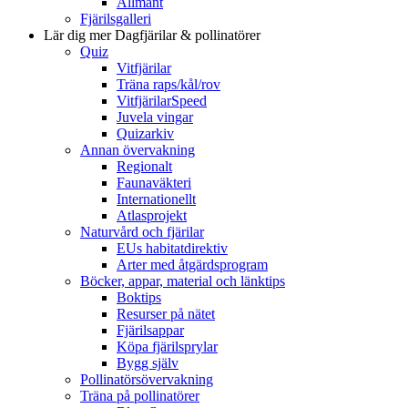
Allmänt
Fjärilsgalleri
Lär dig mer
Dagfjärilar & pollinatörer
Quiz
Vitfjärilar
Träna raps/kål/rov
VitfjärilarSpeed
Juvela vingar
Quizarkiv
Annan övervakning
Regionalt
Faunaväkteri
Internationellt
Atlasprojekt
Naturvård och fjärilar
EUs habitatdirektiv
Arter med åtgärdsprogram
Böcker, appar, material och länktips
Boktips
Resurser på nätet
Fjärilsappar
Köpa fjärilsprylar
Bygg själv
Pollinatörsövervakning
Träna på pollinatörer