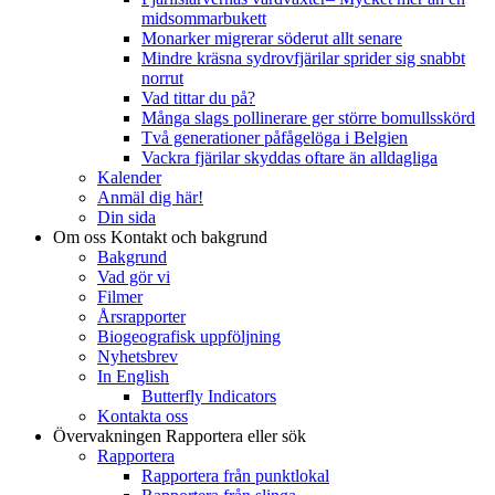
midsommarbukett
Monarker migrerar söderut allt senare
Mindre kräsna sydrovfjärilar sprider sig snabbt
norrut
Vad tittar du på?
Många slags pollinerare ger större bomullsskörd
Två generationer påfågelöga i Belgien
Vackra fjärilar skyddas oftare än alldagliga
Kalender
Anmäl dig här!
Din sida
Om oss
Kontakt och bakgrund
Bakgrund
Vad gör vi
Filmer
Årsrapporter
Biogeografisk uppföljning
Nyhetsbrev
In English
Butterfly Indicators
Kontakta oss
Övervakningen
Rapportera eller sök
Rapportera
Rapportera från punktlokal