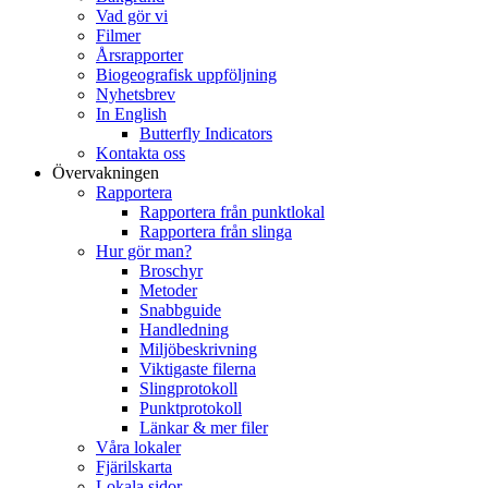
Vad gör vi
Filmer
Årsrapporter
Biogeografisk uppföljning
Nyhetsbrev
In English
Butterfly Indicators
Kontakta oss
Övervakningen
Rapportera
Rapportera från punktlokal
Rapportera från slinga
Hur gör man?
Broschyr
Metoder
Snabbguide
Handledning
Miljöbeskrivning
Viktigaste filerna
Slingprotokoll
Punktprotokoll
Länkar & mer filer
Våra lokaler
Fjärilskarta
Lokala sidor