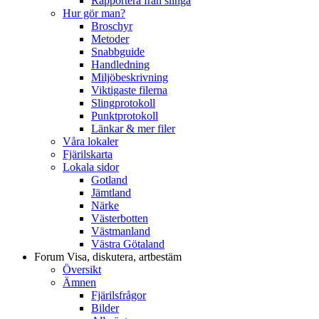
Rapportera från slinga
Hur gör man?
Broschyr
Metoder
Snabbguide
Handledning
Miljöbeskrivning
Viktigaste filerna
Slingprotokoll
Punktprotokoll
Länkar & mer filer
Våra lokaler
Fjärilskarta
Lokala sidor
Gotland
Jämtland
Närke
Västerbotten
Västmanland
Västra Götaland
Forum
Visa, diskutera, artbestäm
Översikt
Ämnen
Fjärilsfrågor
Bilder